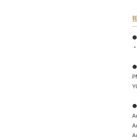
Y
A
A
A