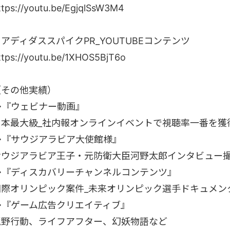
ttps://youtu.be/EgjqlSsW3M4
アディダススパイクPR_YOUTUBEコンテンツ
ttps://youtu.be/1XHOS5BjT6o
（その他実績）
◆『ウェビナー動画』
日本最大級_社内報オンラインイベントで視聴率一番を獲
◆『サウジアラビア大使館様』
サウジアラビア王子・元防衛大臣河野太郎インタビュー
◆『ディスカバリーチャンネルコンテンツ』
国際オリンピック案件_未来オリンピック選手ドキュメン
◆『ゲーム広告クリエイティブ』
荒野行動、ライフアフター、幻妖物語など