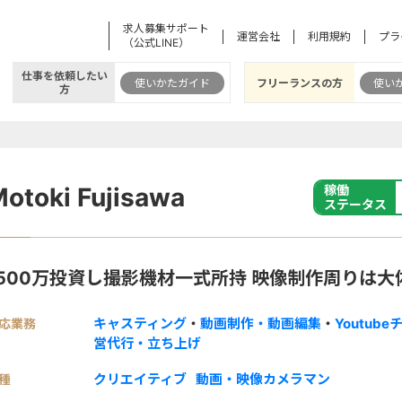
求人募集サポート
運営会社
利用規約
プラ
（公式LINE）
仕事を依頼したい
使いかたガイド
フリーランスの方
使い
方
otoki Fujisawa
稼働
ステータス
1500万投資し撮影機材一式所持 映像制作周りは大
キャスティング
・
動画制作・動画編集
・
Youtub
応業務
営代行・立ち上げ
クリエイティブ
動画・映像カメラマン
種