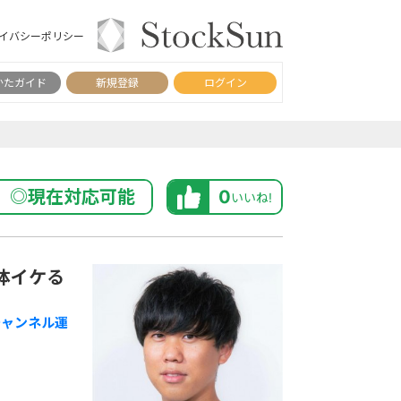
イバシーポリシー
かたガイド
新規登録
ログイン
◎現在対応可能
0
いいね!
体イケる
eチャンネル運