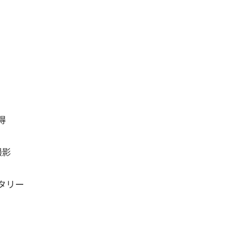
得
撮影
タリー