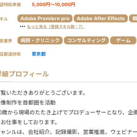
5,000円～10,000円
望時給単価
Adobe Premiere pro
Adobe After Effects
キル
・・・
もっと見る（登録スキル数：7）
病院・クリニック
コンサルティング
ゲーム
意業界
東京都
住都道府県
詳細プロフィール
ご覧いただきありがとうございます。
映像制作を首都圏を活動
20歳から現場のたたき上げでプロデューサーとなり、企
でお仕事をしております。
ジャンルは、会社紹介、記録撮影、営業推進、ウェビナー、