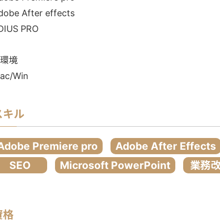
dobe After effects
DIUS PRO
●環境
ac/Win
スキル
Adobe Premiere pro
Adobe After Effects
SEO
Microsoft PowerPoint
業務
資格