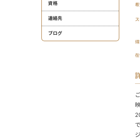
資格
希
連絡先
ス
ブログ
得
在