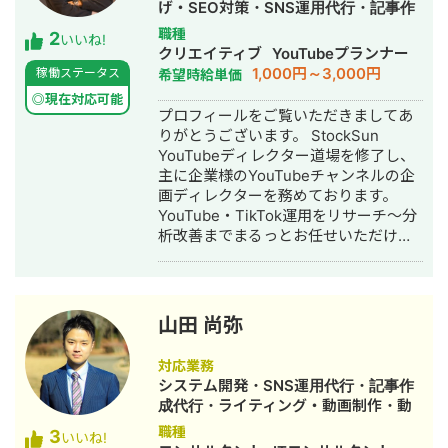
げ・SEO対策・SNS運用代行・記事作
が限られた環境でもリアルな提案がで
成代行・ライティング・動画制作・動
職種
2
きます。 こんな方にご連絡ください 経
いいね!
画編集・AI活用
クリエイティブ
YouTubeプランナー
営課題はあるが、何から手をつければ
1,000円～3,000円
稼働ステータス
希望時給単価
いいかわからない デザインと経営の相
談を別々にするのが面倒 地方在住で良
◎現在対応可能
プロフィールをご覧いただきましてあ
質な相談相手が見つからない コストを
りがとうございます。 StockSun
抑えつつ、本質的な改善をしたい 正直
YouTubeディレクター道場を修了し、
に、気を使わず話せる相手を探してい
主に企業様のYouTubeチャンネルの企
る 対応可能なサービス一覧 Webサイト
画ディレクターを務めております。
制作：ホームページ制作、LP制作 経営
YouTube・TikTok運用をリサーチ～分
相談：課題可視化・図解・優先順位整
析改善までまるっとお任せいただけま
理・戦略立案サポート バナー制作：広
す。 【経歴】 ▷法政大学経済学部卒業
告バナー・SNS投稿画像・ヘッダー・
後、大手鉄道会社に勤務 └観光開発事
アイコン 動画制作： ショート動画
業 └インバウンド事業 └SNS運用業務
（SNS・採用・商品紹介） 印刷物：名
に携わる ▷2024年 フリーランスとし
刺・パンフレット・チラシ・会社案内
山田 尚弥
て独立 └YouTube戦略立案 └動画制作
記事：金融記事、人事記事 その他：フ
└YouTubeコンサル └TikTok運用代行
ロー図・組織図・提案資料のビジュア
対応業務
▷YouTubeスクール講師業 └株式会社
ル化 AI使用可：Gensparkをはじめと
システム開発・SNS運用代行・記事作
EAVALが運営するYouTubeスクール講
するAIツールの使用経験があります。
成代行・ライティング・動画制作・動
師 └YouTubeの伸ばし方を教えるスク
対応エリア・連絡方法 オンライン： 全
画編集
職種
3
ール 【主な実績】 ・YouTube運営経験
いいね!
国どこでも対応（Zoom / Google Meet