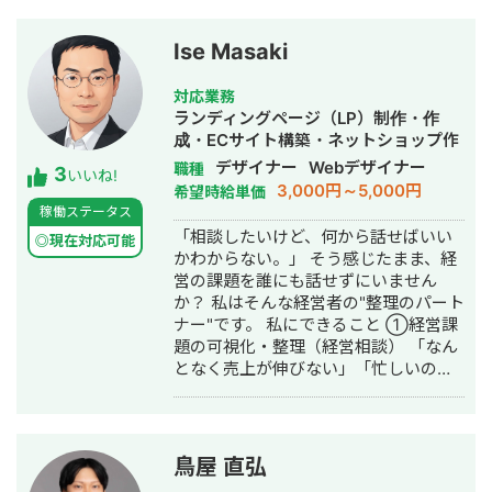
Ise Masaki
対応業務
ランディングページ（LP）制作・作
成・ECサイト構築・ネットショップ作
成代行・SEO対策・SNS運用代行・事
デザイナー
Webデザイナー
職種
3
いいね!
務代行・バナー制作・デザイン・ロゴ
3,000円～5,000円
希望時給単価
デザイン・作成・動画制作・動画編
稼働ステータス
集・AI活用
「相談したいけど、何から話せばいい
◎現在対応可能
かわからない。」 そう感じたまま、経
営の課題を誰にも話せずにいません
か？ 私はそんな経営者の"整理のパート
ナー"です。 私にできること ①経営課
題の可視化・整理（経営相談） 「なん
となく売上が伸びない」「忙しいのに
利益が出ない」──そんな言語化しに
くい悩みを、図解とデータで整理しま
す。問題の場所・原因・優先順位を一
緒に明確にする、それが私の仕事の出
鳥屋 直弘
発点です。 ②デザイン制作（実行支