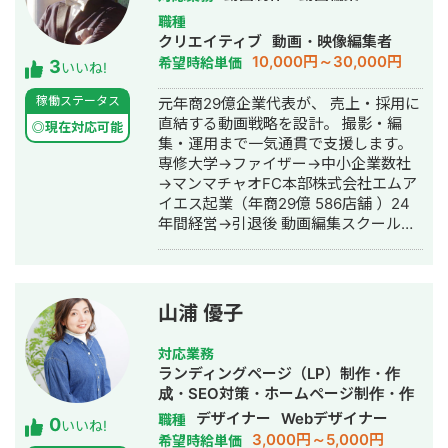
大学 前職：株式会社 船井総合研究所
職種
DXコンサルタント（RPA導入・EC構
クリエイティブ
動画・映像編集者
築） 参考：
10,000円～30,000円
希望時給単価
3
https://www.funaisoken.co.jp/seminar/0
いいね!
現職：自社EC事業運営、SNS運用代行
稼働ステータス
元年商29億企業代表が、 売上・採用に
【SNS運用代行実績】 ・オンラインス
直結する動画戦略を設計。 撮影・編
クール ・介護事業所 ・飲食店 ・クリ
◎現在対応可能
集・運用まで一気通貫で支援します。
ニック ・ITベンダー 【ショップ紹介】
専修大学→ファイザー→中小企業数社
「ぴよぴよパネルシアターショップ」
→マンマチャオFC本部株式会社エムア
という屋号で 保育士さんや保育園さま
イエス起業（年商29億 586店舗 ）24
向けにハンドメイド保育教材の販売を
年間経営→引退後 動画編集スクール
行っております ニッチな分野ではござ
「ブイプロ」卒業→合同会社MIHARA
いますが SNSのフォロワー数では業界
設立→VIM株式会社設立 今に至る
No.1を誇っております 【独自性】 SNS
運用代行業者さんは数あれど その中で
も、実際に自社商材の販促をSNSで行
山浦 優子
っている方は多くはありません エンタ
メアカウントとして運用するのと ビジ
対応業務
ネス用アカウントとして運用するのと
ランディングページ（LP）制作・作
では フォロワー獲得難易度も戦略もま
成・SEO対策・ホームページ制作・作
るで違います その点、私の場合は 最初
成・バナー制作・デザイン・ロゴデザ
デザイナー
Webデザイナー
職種
0
から販促を目的としてSNSを運用して
いいね!
イン・作成・イラスト制作
3,000円～5,000円
希望時給単価
きた実績があるため “机上の空論”では