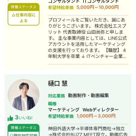
コンサルタント
ITコンサルタント
2年半 ・動画制作本数220本以上 ・外
/ チャット） 対面： 交通費をご負担い
5,000円～10,000円
稼働ステータス
希望時給単価
注実績200件以上(クラウドソーシング
ただける場合、全国対応可能 📩 まずは
サイト、オンラインサロン等) ・リサー
△仕事内容に
お気軽にメッセージをお送りくださ
プロフィールをご覧いただき、誠にあ
チからチャンネル設計、企画立案、動
よる
い。 「どんな相談ができますか？」と
りがとうございます。 株式会社エスプ
画制作、分析・改善まで 一通り経験
いう問い合わせだけでも大歓迎です。
リット 代表取締役 山田尚弥と申しま
しております クラウドワークスの発注
初回は状況をお聞きするだけのご相談
す。 主な事業内容としては、LINE公式
者ページはこちら
も承ります。
アカウントを活用したマーケティング
https://crowdworks.jp/public/employers
の支援を行っております。 【職歴】 4
◎勤務していた会社のYouTubeチャン
年制大学を卒業 ↓ ITベンチャー企業に
ネルを運用 →自社商品を販売し、教育
入社 主にネットワーク関係の構築・運
ステップ無しYouTubeのみの販売で
用・保守業務を経験する（約3年） ↓
CVR20%を達成 ◎広告収益を目的とし
社会福祉法人に転職 高齢者介護・障が
たYouTubeチャンネル →0からチャン
い者の生活支援を行う（約3年） ↓ フ
ネルを立ち上げ、1年で登録者数2万人
樋口 慧
リーランスのLINE公式アカウント専門
超えを達成 →10万再生以上の動画31本
コンサルタントとして活動する 【経
(ショート動画ではありません) →100万
動画制作・動画編集
対応業務
歴】 副業で、約2年間Webライター・
再生以上の動画4本 →200万再生以上の
職種
アフィリエイターとして活動する ↓ 実
動画1本 ◎投資系チャンネル(集客目的)
マーケティング
Webディレクター
店舗や某YouTuber（登録者数約2,500
→1ヵ月の売上200万円以上 【メディア
1,000円～3,000円
希望時給単価
3
人）のLINE公式アカウントの構築・運
出演歴】 ・StockSun 「YouTubeディ
いいね!
用代行をし、売上を大幅にアップさせ
レクター道場ch」
稼働ステータス
神田外語大学→半導体専門商社→独立
たことをキッカケにフリーランスの
https://www.youtube.com/watch?
→株式会社BUZZ MEET設立。動画広告
LINEコンサルタントとして活動する。
v=h0xP2XUlTGo ・StockSun 「Web
◎現在対応可能