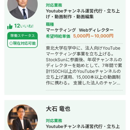
援） 課題が見えたら、次は「動かす」
対応業務
フェーズ。バナー広告・SNS画像・名
Youtubeチャンネル運営代行・立ち上
刺・パンフレット・ショート動画・サ
げ・動画制作・動画編集
ムネイル・アイコン・ヘッダーなど、
職種
12
中小企業の販促・採用・ブランディン
いいね!
マーケティング
Webディレクター
グに必要なデザインを制作します。 →
5,000円～10,000円
稼働ステータス
希望時給単価
相談だけ・制作だけ、どちらのご依頼
も歓迎します。 私について 元大手企業
◎現在対応可能
東北大学在学中に、法人向けYouTube
の正社員として、複数の事業部でプロ
マーケティング事業を立ち上げる。
ジェクト推進・課題解決を経験。その
StockSunに参画後、年収チャンネルの
後、身体障害を持ちながら独立し、小
ディレクターを始めとして、7年間で累
さなデザイン事務所の一人社長として
計150CH以上のYouTubeチャンネルの
活動しています。 移動に制約があるた
立ち上げ運用、15,000本以上の動画制
め、すべてのやり取りをオンラインで
作に携わる。 支援した法人のチャンネ
完結できる体制を整えてきました。
ルの実績数・動画の制作数は国内トッ
Zoom・Google Meet・チャットツー
プクラス。 StockSunのSNSマーケタ
ルを駆使し、北海道から沖縄まで全国
ー・ディレクター・編集者が集まる
の経営者・個人事業主をサポートして
500人の動画チームの統括を務める。
います。 「制約の中で最大の成果を出
大石 竜也
す」──これは障害を持つ私が日々実
践してきたことであり、中小企業の経
対応業務
営改善と同じ考え方だと思っていま
Youtubeチャンネル運営代行・立ち上
す。だからこそ、コスト・人手・時間