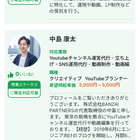
に特化して、運用や動画、LP制作など
2023年 株式会社エスプリット 代表取
マーケティングTV【StockSun株式会
の受託を行う。
締役に就任。 【主な実績】 ・LINE公式
社】」 7:00～
アカウントの構築、運用、コンサル件
https://www.youtube.com/watch?
数は250件以上 ・L Message 認定講座
v=dtFUYWVxSgY&t=420s ・
の講師（2023年～） ・バンタンクリ
StockSun 「Webマーケティング
エイターズアカデミー SNS戦略 講師
TV【StockSun株式会社】」 7:44～
中島 康太
（2022年）
https://www.youtube.com/watch?
v=1Bb7eF2mmuI&t=464s ・
対応業務
StockSun 「YouTubeディレクター道
Youtubeチャンネル運営代行・立ち上
場ch」 18:40～
げ・SNS運用代行・動画制作・動画編
https://www.youtube.com/watch?
集
職種
0
いいね!
v=nQOg0VVft8c&t=1120s 公式LINEは
クリエイティブ
YouTubeプランナー
こちら https://lin.ee/R7hIisk 無料で相
3,000円～5,000円
稼働ステータス
希望時給単価
談も受け付けています。 興味がある方
◎現在対応可能
は、お気軽にご連絡ください。
プロフィールをご覧いただきありがと
うございます。 株式会社BANZAI
PARTNERSの代表取締役の中島と申し
ます。 東京の板橋を拠点にYouTubeチ
ャンネル運営代行や動画編集を行って
おります。 【経歴】 2019年6月にエン
ジニア向けのブログを開始し、月間6万