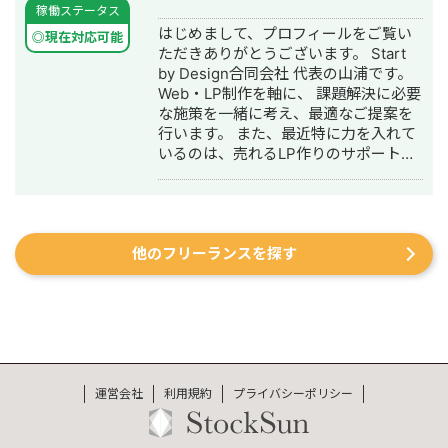
稼働ステータス
なく “実地の経験”を元にした運用のお
はじめまして、プロフィールをご覧い
手伝いが可能となっております ぜひ、
◎現在対応可能
ただきありがとうございます。 Start
ご相談お待ちしております
by Design合同会社 代表の山浦です。
Web・LP制作を軸に、 課題解決に必要
な施策を一緒に考え、最適なご提案を
行います。 また、最近特に力を入れて
いるのは、売れるLP作りのサポートで
す。 事業主様やマーケ会社様のクリエ
イティブパートナーを目指し、 デザイ
ンを作って納品にとどまらず、 運用後
のABテスト用のFV（ファーストビュ
他のフリーランスを探す
ー）作成やLP改修にも積極的に携わり
ます。 ●自社サイト
https://startbydesign.jp/ ⭐︎ 今まで携わ
ったことがある商材など
———————————————————
・女性向け商材（化粧品・アパレル・
写真館） ・スクール系 ・健康食品 ・
IT系 ・車の修理屋 ・建築/不動産 ・医
運営会社
利用規約
プライバシーポリシー
療・クリニック ・美容サロン・整体 ・
士業 ⭐︎ 強み