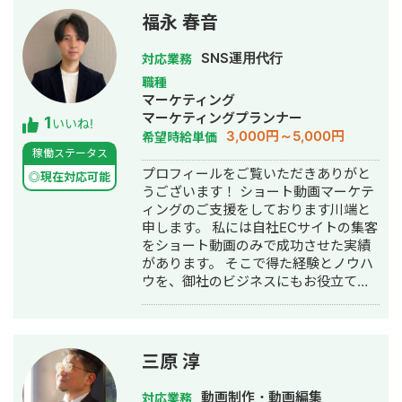
するだけではなく、お客様の売り上げ
用に繋がる仕組みづくりも重要視して
福永 春音
やKPIに繋がるよう設計、企画立案を行
います。 動画の結果だけでなくその先
う部分から入らせていただいておりま
の公式LINEやGA4などのデータを元に
SNS運用代行
対応業務
す。 SNS運用の人材リソースが不足し
全体的な戦略構築も行っています。 分
職種
ている企業様や、SNS周りでお困の企
析や戦略設計だけでなく、企画・撮
マーケティング
業様など、お気軽にお声がけ頂けます
影・編集と一貫して行えるので細かな
マーケティングプランナー
1
と幸いです。 会社PR動画の撮影、映像
要望も叶えることが可能です。 【個人
いいね!
3,000円～5,000円
希望時給単価
も可能です。 業務は丁寧・迅速・柔軟
の実績】 ・なかしーの電子工作部 登録
稼働ステータス
な対応を心掛けています。 どうぞよろ
者数30,000人 ・別名義＆声出しなしの
プロフィールをご覧いただきありがと
しくお願いいたします！
チャンネル 登録者数6,000人 【コンサ
◎現在対応可能
うございます！ ショート動画マーケテ
ル or ディレクションした実績】 ・日
ィングのご支援をしております川端と
本がよくなるシゴトずかん 登録者数0
申します。 私には自社ECサイトの集客
人→5万人 100万回再生が2本 ・投資チ
をショート動画のみで成功させた実績
ャンネル 登録者数400人→1,000人 サ
があります。 そこで得た経験とノウハ
ービス売上700万円超え ・元プロバス
ウを、御社のビジネスにもお役立てで
ケットボール選手のチャンネル 0人
きれば幸いです。 ぜひご相談お待ちし
→7,000人 ・Jazzのカラオケチャンネ
ております！ TikTokフォロワー：1.4
ル(海外向け) 0人→1,800人 ・Lugiaチ
万人 Instagramフォロワー：2.7万人
ャンネル 0人→3,600人 他映像制作会
YouTube：3000人 ※運用しているショ
社にて多数 お気軽にお問い合わせくだ
三原 淳
ップアカウントの数値になります 【自
さい。
己紹介】 出身：東京都 大学：青山学院
動画制作・動画編集
対応業務