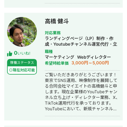
PVほどです。 2019年11月にYouTube
に参入し、セルフプロデュースした
「なかしーの電子工作部」は登録者数3
万人を越えることができました。 初心
高橋 健斗
者向けの解説が企業に評価され、5社か
ら商品紹介の依頼が来ました。
対応業務
https://www.youtube.com/channel/UCB
ランディングページ（LP）制作・作
その後、投資チャンネルをプロデュー
成・Youtubeチャンネル運営代行・立
スし、バックエンドのサービスの集客
ち上げ・SNS運用代行・記事作成代
職種
0
にYouTubeを活用したことで1年間の売
いいね!
行・ライティング・ホームページ制
マーケティング
Webディレクター
上約700万円を達成することができま
作・作成・動画制作・動画編集
3,000円～5,000円
稼働ステータス
希望時給単価
した。 自分のYouTubeに対するノウハ
ウがどれだけのものなのか検証するた
◎現在対応可能
ご覧いただきありがとうございます！
めに別名義・声出しなしで動画を投稿
東京でSNS運用、映像制作を展開して
したところ、2ヶ月間13本で登録者数
る合同会社マイエイトの高橋健斗と申
は2,000人 総再生回数は34万回を達成
します。現在企業様のYouTubeチャン
することができました。 【強み】 エン
ネル立ち上げ・ディレクター業務、X、
ジニア出身なこともあり、再生回数や
TikTok運用代行を承っております。
投稿日のデータを一括取得できるマク
YouTubeにおいて、新規チャンネルの
ロの開発をしたり、伸びている動画の
立ち上げから、登録者12万人を超える
共通点を洗い出すのが得意です。 営業
ゲーム会社のチャンネルディレクター
やブログアフィリエイトの経験もあ
も行っております。 各SNSでただ運用
り、動画を通してコンバージョンや採