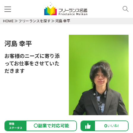
HOME
フリーランスを探す
河島 幸平
河島 幸平
お客様のニーズに寄り添
ってお仕事をさせていた
だきます
稼働
〇副業で対応可能
0
いいね!
ステータス