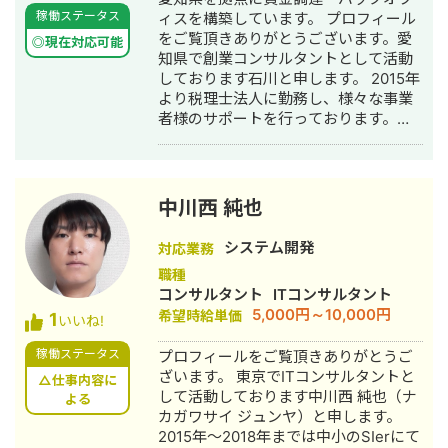
が赤字になったことは ございません。
稼働ステータス
ィスを構築しています。 プロフィール
【主な受発注実績（一部）】 ・物流倉
をご覧頂きありがとうございます。愛
◎現在対応可能
庫屋上及び外壁改修工事 （神奈川県
知県で創業コンサルタントとして活動
横浜市） 屋上：980万円、外壁：
しております石川と申します。 2015年
2,990万円 ・マンション屋根全面改修
より税理士法人に勤務し、様々な事業
工事 （神奈川県横浜市） ５階建、
者様のサポートを行っております。創
RC造、114戸 総工費：1億2,500万円
業時の資金調達から求人票の作成、シ
・マンション大規模修繕工事 （東京
ョッピングセンターへの新規出店やフ
都町田市） 11階建、RC造、56戸
ランチャイズ立上げなどを行いまし
総工費：6,450万円 ・フォーラム型マ
た。 2021年より資金調達コンサルタン
中川西 純也
ンション 年間修繕コンサルティング
トとしても活動しております。最近は
（神奈川県横浜市） 11階建、RC
主に、創業融資から2億円程度のM&A
システム開発
造、276戸
対応業務
資金調達をしています。 丁寧な仕事を
職種
心がけていますので、よろしくお願い
コンサルタント
ITコンサルタント
申し上げます。
5,000円～10,000円
希望時給単価
1
いいね!
稼働ステータス
プロフィールをご覧頂きありがとうご
ざいます。 東京でITコンサルタントと
△仕事内容に
して活動しております中川西 純也（ナ
よる
カガワサイ ジュンヤ）と申します。
2015年～2018年までは中小のSIerにて