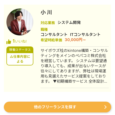
ディレクター - 広告運用 - 英語での広
告品質チェック ▪️2021年5月〜2023年
小 川
8月 - 個別指導塾を買収→経営→売却 -
ジムまとめサイトの営業〜サイト制作
システム開発
対応業務
- SES営業 ▪️2023年9月〜現在 新規事
職種
業(宅配買取事業)立ち上げの案件に事業
コンサルタント
ITコンサルタント
責任者として参画し、現在運営中
30,000円～
希望時給単価
1
いいね!
稼働ステータス
サイボウズ社のkintone構築・コンサル
ティングをメインのペパコミ株式会社
△仕事内容に
を経営しています。 システムは要望通
よる
り導入しても、成果が出ないケースが
往々にしてありますが、弊社は現場運
用も見据えたサービス提案をしており
ます。 ▼初期構築サービス 全体設計と
細分化した個々運用レベルまで、構造
的に俯瞰した上で具体的な提案 ▼運用
サポートコンサルサービス 改修・サポ
ート・インハウス化(内製化)の支援を行
他のフリーランスを探す
うサービスです。 激動の現代社会にお
いて、常時システム改修の外部委託は