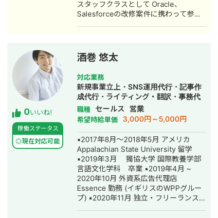
スタッフクラスとして Oracle、
Salesforceの改修案件に携わって参り
ました。 2019年から2022年5月までは
コムチュア株式会社にて プロジェクト
リーダー・プロジェクトマネージャー
として Salesforceの導入、改修プロジ
酒巻 悠太
ェクトに参画し ServiceCloudを利用し
たチャット機能の導入や受発注管理シ
対応業務
ステムの構築、 SalesforceとSAPとの
新規事業立上・SNS運用代行・記事作
データ連携の開発、 コールセンター業
成代行・ライティング・翻訳・事務代
務支援システムの導入を担当しまし
行・動画制作・動画編集・営業代行
セールス
営業
職種
0
た。 2022年6月～12月まではアビーム
いいね!
3,000円～5,000円
希望時給単価
コンサルティング株式会社にて シニア
稼働ステータス
コンサルタントとして化学素材メーカ
▪️2017年8月〜2018年5月 アメリカ
ーへのSalesforce改修プロジェクトへ
◎現在対応可能
Appalachian State University 留学
参画し システム全体のアーキテクチャ
▪️2019年3月 獨協大学 国際教養学部
やデータ連携方式の構想策定を担当し
言語文化学科 卒業 ▪️2019年4月 ~
ました。 現在はITコンサルタントとし
2020年10月 外資系広告代理店
て独立し、 Salesforceを利用したコー
Essence 勤務 (イギリスのWPPグルー
ルセンター業務改善案件に従事してお
プ) ▪️2020年11月 独立・フリーランス
ります。
として活動開始 ▪️独立初期は主に下記
を担当 - 新規事業ディレクター - SEO