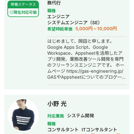
務代行
稼働ステータス
職種
◎現在対応可能
エンジニア
システムエンジニア（SE）
5,000円～10,000円
希望時給単価
はじめまして、岡田と申します。
Google Apps Script、Google
Workspace、Appsheetを活用したア
プリ開発、業務改善ツール開発を専門
のフリーランスエンジニアです。 ホー
ムページ https://gas-engineering.jp/
GASやAppsheetについてのブログ一覧
https://freelance-
meikan.com/freelance/554/blog/231
【開発のイメージが湧かない方へ】
Googleのサービスを使ったら、どんな
小野 光
感じに開発できるのかイメージが湧か
ないという方も大歓迎！ フワッとした
システム開発
対応業務
イメージでも良いので「こんなことを
職種
したい」という内容を伝えて頂けれ
コンサルタント
ITコンサルタント
ば、その内容を実現するための方法を