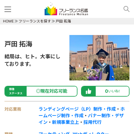
HOME
フリーランスを探す
戸田 拓海
戸田 拓海
結局は、ヒト。大事にし
ております。
稼働
◎現在対応可能
0
いいね!
ステータス
ランディングページ（LP）制作・作成
・
ホ
対応業務
ームページ制作・作成
・
バナー制作・デザ
イン
・
新規事業立上
・
採用代行