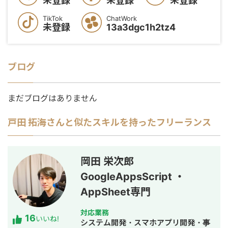
未登録
未登録
未登録
TikTok
ChatWork
未登録
13a3dgc1h2tz4
ブログ
まだブログはありません
戸田 拓海
さんと似たスキルを持ったフリーランス
岡田 栄次郎
GoogleAppsScript ・
AppSheet専門
対応業務
16
いいね!
システム開発・スマホアプリ開発・事