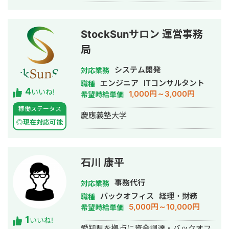
として実績を積み上げています。
実際にお見積や工事をお願いする過程
で、 ・営業チームの組織構築 ・人材教
育、新入社員教育 ・営業代行、プレゼ
StockSunサロン 運営事務
ン代行 ・プレゼン資料及び見積書作成
局
代行 ・顧客へのアフターフォロー ・営
業事務の一括受託 などのお手伝いをさ
システム開発
せていただいております。 【経歴】 高
対応業務
専卒業後、建設会社、防水工事会社、
エンジニア
ITコンサルタント
職種
4
大規模修繕工事会社、マンション管理
いいね!
1,000円～3,000円
希望時給単価
会社 （建築コンサルティング部門）を
稼働ステータス
経て独立。 【強み】 新築、土木、修
慶應義塾大学
繕、改修、不動産管理、 設計、コンサ
◎現在対応可能
ルティングの各職種を 17年間で経験し
ました。 発注者、コンサル、元請、下
請、職人、 すべての業務経験があるこ
石川 康平
とが強みです。 経験上、プロジェクト
の全体像・予算感を 把握できるため、
クライアントに代わって、 発注権限を
事務代行
対応業務
行使できる立場でお仕事させて いただ
バックオフィス
経理・財務
職種
くこともございます。 また、原価・工
5,000円～10,000円
希望時給単価
数を把握した上で 予算化する営業手法
1
いいね!
を基本としているため 受発注した案件
愛知県を拠点に資金調達・バックオフ