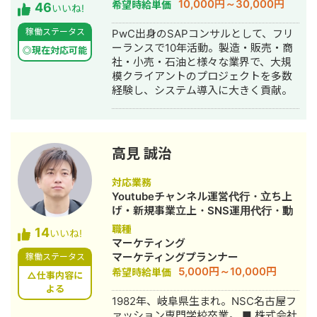
10,000円～30,000円
希望時給単価
46
具体的に提案させて頂きます。 一度ビ
いいね!
デオ会議でお話してみませんか？もち
稼働ステータス
PwC出身のSAPコンサルとして、フリ
ろん無料です。 【Google Apps
ーランスで10年活動。製造・販売・商
Script、Appsheetで開発するメリッ
◎現在対応可能
社・小売・石油と様々な業界で、大規
ト】 ★月々にかかる費用がタダ！
模クライアントのプロジェクトを多数
Googleアカウントさえあれば利用可能
経験し、システム導入に大きく貢献。
なので月々にかかる費用が0円です。
GASによる開発は、長期的にみて非常
にお得です。 ★開発コストが低い
Google WorkSpaceを元に開発するの
で、作業量が少なく済み、その分コス
高見 誠治
トを抑えることができます。 ★他の
Googleサービスとの連携ができるので
対応業務
自由度が高い Google WorkSpace間の
Youtubeチャンネル運営代行・立ち上
連携ができるので、用途に合わせて自
げ・新規事業立上・SNS運用代行・動
由度高くシステムを作ることができま
画制作・動画編集
職種
14
す。 GAS、Appsheetの経験が豊富な
いいね!
マーケティング
私に開発をお任せ頂ければ、御社の業
マーケティングプランナー
稼働ステータス
務の効率化に貢献することが可能で
5,000円～10,000円
希望時給単価
す。是非宜しくお願い致します。 【無
△仕事内容に
よる
料ヒアリング】 ★無料ヒアリング予約
1982年、岐阜県生まれ。NSC名古屋フ
フォーム★
ァッション専門学校卒業。 ■ 株式会社