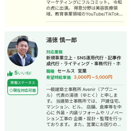
マーケティングにフルコミット。 令和
入。自院・塾の集客でSNSやLINEを活
の虎に出演。 得意分野は美容医療領
用したデジタルマーケティングを実
域、教育事業領域のYouTube/TikTokの
践・検証する中で、中小企業向けの
マーケティング。 運用チャンネルは40
Webコンサルティング事業を開始。現
チャンネル。 動画制作本数は5,000本
在も代表院長として在籍。 ■ 株式会社
を超える。
RYS REALIZE 代表取締役（創業・現在
13年目） 「地域の利益を生み出し課題
湯徳 慎一郎
解決を実現する（Regional Yield
Solution REALIZE）」をミッションに
対応業務
掲げ、岐阜県を拠点に全国の中小企
新規事業立上・SNS運用代行・記事作
業・スタートアップを対象としたSNS
成代行・ライティング・事務代行・ホ
プロモーション・デジタルPR戦略支援
ームページ制作・作成・営業代行
セールス
営業
職種
5
事業を展開。 Instagram・X・
いいね!
3,000円～5,000円
希望時給単価
TikTok・YouTube・LINEの全SNSプラ
稼働ステータス
ットフォームに対応した一気通貫の伴
一級建築士事務所 Avenir（アヴニー
走型PR支援を提供し、累計支援実績
◎現在対応可能
ル） 代表の湯徳（ゆとく）と申しま
300社以上。Lステップ正規代理店・iス
す。 当建築士事務所では、 戸建住宅、
テップ正規代理店として、LINE・
マンション、ビル、 店舗、倉庫等を中
Instagramの自動化支援にも対応。 代
心に 外装・内装リフォームや リノベー
理店ビジネスでは1年間で174社の加盟
ション工事の 企画・設計・監理を行っ
獲得・売上9,500万円を達成するなど、
ております。 また、営業にお困りの工
地方発のデジタルマーケティング会社
事会社、 建築系事業者の皆様に対し、