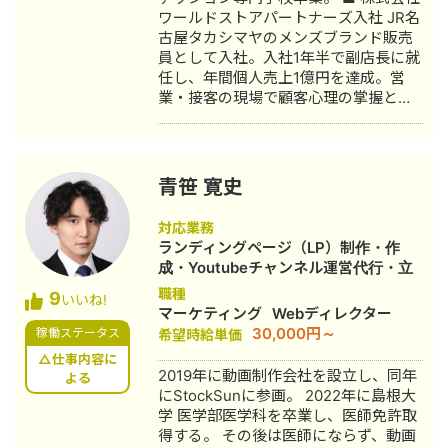
https://forms.gle/f7DVaUkwYAMdyMxf7
ワールドストアパートナーズ入社 JR名
古屋タカシマヤのメンズブランド販売
員として入社。入社1年半で副店長に就
任し、年間個人売上1億円を達成。営
業・接客の現場で顧客心理の掌握と売
上最大化のノウハウを体得。7年間在
籍。 ■ 医療専門学校入学 勤務中のケ
ガを機に医療業界への関心が高まり、
26歳で退職。国家資格取得を目指し医
青笹 寛史
療短期大学へ入学。 ■ 柔道整復師 国
家資格取得・整形外科入職 資格取得
対応業務
後、岐阜県内の整形外科クリニックに
ランディングページ（LP）制作・作
入職。臨床の現場で集客・経営課題を
成・Youtubeチャンネル運営代行・立
肌で感じ、デジタルマーケティングへ
ち上げ・新規事業立上・SNS運用代
職種
9
の関心が深まる。 ■ 誠美接骨院 創
いいね!
行・キャスティング・動画制作・動画
マーケティング
Webディレクター
業・FC学習塾 オーナー就任 岐阜県に
編集
30,000円～
稼働ステータス
希望時給単価
「誠美接骨院」を開業。県下初の取り
組みとして交通事故専門弁護士法人と
△仕事内容に
2019年に動画制作会社を設立し、同年
の業務提携を締結し、客単価80,000円
よる
にStockSunに参画。 2022年に島根大
の高単価ビジネスモデルを確立。その
学 医学部医学科を卒業し、医師免許取
後、FC学習塾「キミノスクール岐阜
得する。 その後は医師にならず、動画
校」のオーナーとしても教育事業に参