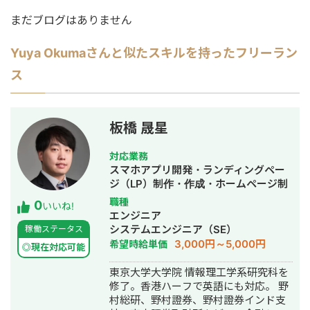
まだブログはありません
Yuya Okuma
さんと似たスキルを持ったフリーラン
ス
板橋 晟星
対応業務
スマホアプリ開発・ランディングペー
ジ（LP）制作・作成・ホームページ制
作・作成・バナー制作・デザイン・漫
職種
0
いいね!
画制作・AI活用
エンジニア
システムエンジニア（SE）
稼働ステータス
3,000円～5,000円
希望時給単価
◎現在対応可能
東京大学大学院 情報理工学系研究科を
修了。香港ハーフで英語にも対応。 野
村総研、野村證券、野村證券インド支