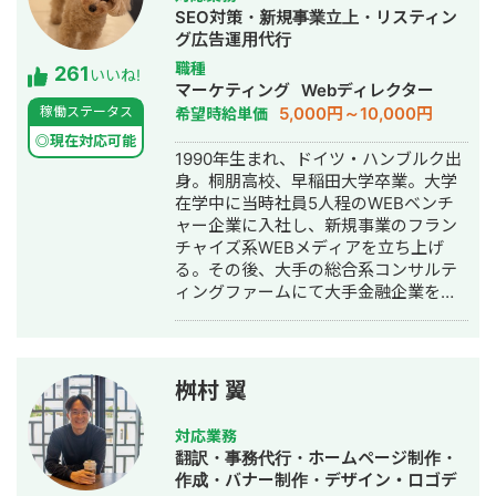
SEO対策・新規事業立上・リスティン
グ広告運用代行
職種
261
いいね!
マーケティング
Webディレクター
5,000円～10,000円
稼働ステータス
希望時給単価
◎現在対応可能
1990年生まれ、ドイツ・ハンブルク出
身。桐朋高校、早稲田大学卒業。大学
在学中に当時社員5人程のWEBベンチ
ャー企業に入社し、新規事業のフラン
チャイズ系WEBメディアを立ち上げ
る。その後、大手の総合系コンサルテ
ィングファームにて大手金融企業を顧
客としたIT系、会計系のプロジェクト
を経て、2017年7月にStockSun株式会
社を創業。
桝村 翼
対応業務
翻訳・事務代行・ホームページ制作・
作成・バナー制作・デザイン・ロゴデ