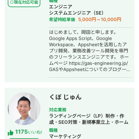
職種
っており、AI活用した業務効率化、新
◎現在対応可能
【ココナラ】
エンジニア
機能開発、既存プロダクトへのAI機能
https://coconala.com/users/2204682?
システムエンジニア（SE）
の組み込みなどにも対応しています。
srsltid=AfmBOoqYND8AKR3YqHKQ3-
5,000円～10,000円
希望時給単価
単純に言われたものを作るだけではな
BxWOkyg3sz0PsR36KnLqErFCjzVGkV4n
く、事業として使える形に落とし込む
はじめまして、岡田と申します。
ことを重視し、開発の初期段階からリ
Google Apps Script、Google
リース後の運用まで伴走しています。
Workspace、Appsheetを活用したア
プリ開発、業務改善ツール開発を専門
のフリーランスエンジニアです。 ホー
ムページ https://gas-engineering.jp/
GASやAppsheetについてのブログ一覧
https://freelance-
meikan.com/freelance/554/blog/231
【開発のイメージが湧かない方へ】
Googleのサービスを使ったら、どんな
くぼ じゅん
感じに開発できるのかイメージが湧か
ないという方も大歓迎！ フワッとした
対応業務
イメージでも良いので「こんなことを
ランディングページ（LP）制作・作
したい」という内容を伝えて頂けれ
成・SEO対策・新規事業立上・ホーム
ば、その内容を実現するための方法を
ページ制作・作成・リスティング広告
職種
1175
具体的に提案させて頂きます。 一度ビ
いいね!
運用代行
マーケティング
デオ会議でお話してみませんか？もち