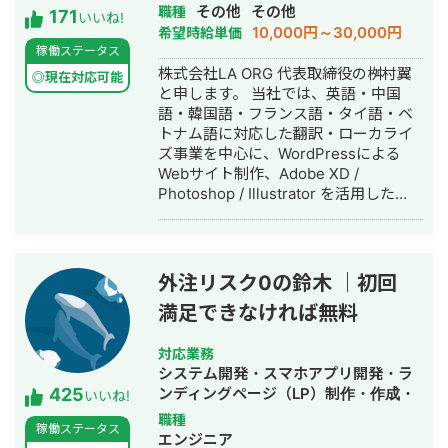
ザイン・作成・イラスト制作
その他
その他
職種
171
いいね!
10,000円～30,000円
希望時給単価
稼働ステータス
株式会社LA ORG 代表取締役の桝村翼
◎現在対応可能
と申します。 当社では、英語・中国
語・韓国語・フランス語・タイ語・ベ
トナム語に対応した翻訳・ローカライ
ズ事業を中心に、WordPressによる
Webサイト制作、Adobe XD /
Photoshop / Illustrator を活用した
Webデザイン制作を展開しています。
また、英語学習支援にも力を入れてお
り、小中学生向けの英語学習塾を経営
しています。 現在は、世界シェア第4
外注リスク0の鈴木 ｜初回
位のグローバル製薬メーカー日本法人
満足できなければ無料
様をはじめ、プライム市場上場企業グ
ループ会社様、NASDAQ上場を控える
ベンチャー企業様など、業界を問わず
対応業務
多くのクライアントと取引実績があり
システム開発・スマホアプリ開発・ラ
425
ます。 クラウドソーシング（Lancers
ンディングページ（LP）制作・作成・
いいね!
／CrowdWorks／ココナラ）でも継続
ECサイト構築・ネットショップ作成代
職種
稼働ステータス
的にご依頼をいただいており、SSサロ
行・SEO対策・新規事業立上・SNS運
エンジニア