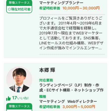
マーケティングプランナー
稼働ステータス
ろん無料です。 【Google Apps
10,000円～30,000円
希望時給単価
Script、Appsheetで開発するメリッ
◎現在対応可能
ト】 ★月々にかかる費用がタダ！
プロフィールをご覧頂きありがとうご
Googleアカウントさえあれば利用可能
ざいます。 2011年4月～2019年6月ま
なので月々にかかる費用が0円です。
で大手通信会社で経理職を経験し、
GASによる開発は、長期的にみて非常
2019年7月～現在までWEBマーケター
にお得です。 ★開発コストが低い
として活動しております。SNS集客、
Google WorkSpaceを元に開発するの
LINEセールスの仕組み構築、WEBデザ
で、作業量が少なく済み、その分コス
イン作成が強みでインフルエンサーの
トを抑えることができます。 ★他の
方のLINE構築や整体師の方のコンサル
Googleサービスとの連携ができるので
などの実績がございます。
自由度が高い Google WorkSpace間の
連携ができるので、用途に合わせて自
由度高くシステムを作ることができま
本郷 輝
す。 GAS、Appsheetの経験が豊富な
私に開発をお任せ頂ければ、御社の業
対応業務
務の効率化に貢献することが可能で
ランディングページ（LP）制作・作
す。是非宜しくお願い致します。 【無
成・ECサイト構築・ネットショップ作
料ヒアリング】 ★無料ヒアリング予約
成代行・SEO対策・記事作成代行・ラ
職種
17
フォーム★
いいね!
イティング・ホームページ制作・作
マーケティング
Webディレクター
https://forms.gle/f7DVaUkwYAMdyMxf7
成・オウンドメディア制作・構築・運
3,000円～5,000円
稼働ステータス
希望時給単価
用代行