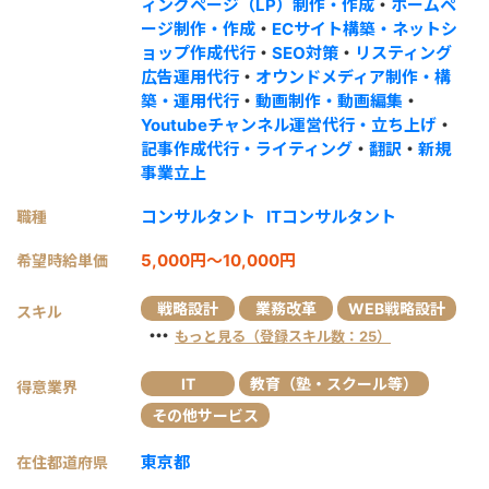
ィングページ（LP）制作・作成
・
ホームペ
ージ制作・作成
・
ECサイト構築・ネットシ
ョップ作成代行
・
SEO対策
・
リスティング
広告運用代行
・
オウンドメディア制作・構
築・運用代行
・
動画制作・動画編集
・
Youtubeチャンネル運営代行・立ち上げ
・
記事作成代行・ライティング
・
翻訳
・
新規
事業立上
コンサルタント
ITコンサルタント
職種
5,000円～10,000円
希望時給単価
戦略設計
業務改革
WEB戦略設計
スキル
・・・
もっと見る（登録スキル数：25）
IT
教育（塾・スクール等）
得意業界
その他サービス
東京都
在住都道府県