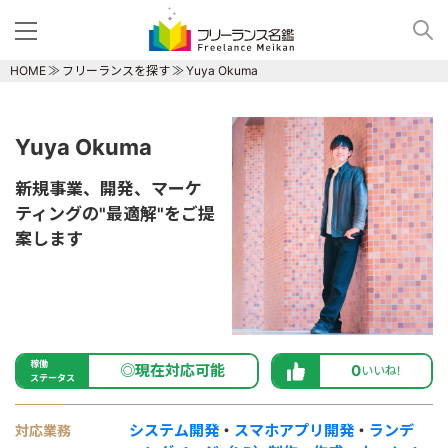
HOME
フリーランスを探す
Yuya Okuma
Yuya Okuma
新規事業、開発、マーケ
ティングの"最適解"をご提
案します
稼働
◎現在対応可能
0
いいね!
ステータス
システム開発
・
スマホアプリ開発
・
ランデ
対応業務