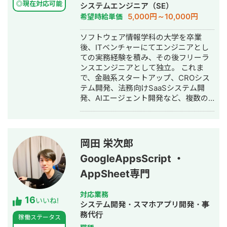
ンを通じては翻訳・リサーチ・海外対
用代行・記事作成代行・ライティン
◎現在対応可能
システムエンジニア（SE）
応等、専門性の高い案件も多くご相談
グ・翻訳・ホームページ制作・作成・
5,000円～10,000円
希望時給単価
いただいています。 📌 経歴 2015年 神
バナー制作・デザイン・ロゴデザイ
戸市外国語大学 英米学科 卒業 2015年
ン・作成・イラスト制作・動画制作・
ソフトウェア情報学科の大学を卒業
三井倉庫HD 入社：アメリカ・マレー
動画編集・AI活用
後、ITベンチャーにてエンジニアとし
シアにて物流・フォワーディング業務
ての実務経験を積み、その後フリーラ
に従事 2020年 三菱重工業 入社：国産
ンスエンジニアとして独立。 これま
ジェット機「MRJ／スペースジェッ
で、金融系スタートアップ、CROシス
ト」、およびボーイング向けの調達業
テム開発、法務向けSaaSシステム開
務を担当 2022年 Schneider Electric
発、AIエージェント開発など、複数の
入社：エネルギー分野（UPS）にて海
スタートアップ・事業会社のシステム
外サプライチェーンを担当 2022年 株
開発に携わってきました。 主にRuby
式会社LA ORG 創業：翻訳・Web制
on Railsを用いたバックエンド開発を
作・英語教育の3事業を軸に、グローバ
得意としており、要件定義、設計、実
岡田 栄次郎
ル支援サービスを提供 🔗 各種リンク
装、本番リリース、運用改善まで一貫
【公式サイト】https://la-org.com
GoogleAppsScript ・
して対応しています。 特に、仕様が複
【ポートフォリオ】
雑な業務システムや、要件がまだ固ま
AppSheet専門
https://www.portfolio.la-org.com
りきっていない新規開発において、事
【Lancers】
業目的を整理しながら、正確にスピー
対応業務
https://www.lancers.jp/profile/oregonian
16
ド感を持って形にしていくことを強み
いいね!
システム開発・スマホアプリ開発・事
srsltid=AfmBOop2KwuI5Nr4TQFKMAkw
としています。 いまはスタートアップ
務代行
rmHXQjVdk 【CrowdWorks】
稼働ステータス
案件にてAIエージェント開発にも携わ
https://crowdworks.jp/public/employee