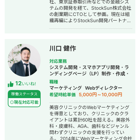
社、東京証券取引所などでの金融シス
テムの開発を経て、StockSun株式会社
の創業期にCTOとして参画。現在は組
織再編によりStockSun開発パートナー
を務める。 武田塾の全国400校舎以上
で使われる塾生管理システムや、
StockSun自社サービスであるフリーラ
ンス名鑑、マッチングアプリのフェリ
川口 健作
恋、年収チャンネルの転職者と企業の
マッチングサービスである年収スカウ
対応業務
トなど数十のサービスを1人でサクっと
システム開発・スマホアプリ開発・ラ
開発。近年はChatGPTを用いたチャッ
ンディングページ（LP）制作・作成・
トボットやパワポスライド自動生成シ
Youtubeチャンネル運営代行・立ち上
職種
12
ステム等、AIを活用したシステムも多
いいね!
げ・ECサイト構築・ネットショップ作
マーケティング
Webディレクター
数開発している。 チームを組んで複数
成代行・SEO対策・新規事業立上・
5,000円～10,000円
稼働ステータス
希望時給単価
人で開発すると品質が落ちやすいた
SNS運用代行・記事作成代行・ライテ
め、要件定義からプログラミング含め
◎現在対応可能
ィング・ホームページ制作・作成・バ
美容クリニックのWebマーケティング
自身1人で全て完結することにより、１
ナー制作・デザイン・ロゴデザイン・
を得意としており、クリニックのクラ
つ１つのシステムの品質にこだわって
作成・リスティング広告運用代行・オ
イアントは累計60社を超える。美容外
開発する方針をとっている。開発速度
ウンドメディア制作・構築・運用代
科・皮膚科、AGA、歯科などジャンル
も早く、品質の良いサービスを最速か
行・動画制作・動画編集・営業代行
問わずクリニックの支援を行ってい
つ他より安い価格で開発できる。 得意
る。 2014年にWebマーケティング会社
領域はAI開発・Web開発・スマホアプ