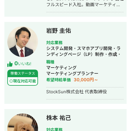
フルスピード入社。動画マーケティン
リ・社内システムなどITシステム全般
グ事業部立ち上げや、PR・SNS・SEO
の開発。 インタビュー記事はこちら
の部署マネージャーを務める。営業職
として社内MVPを獲得。4年間在籍し
独立。 独立後はフリーランスとなり、
岩野 圭佑
フロントエンドエンジニア兼総合Web
マーケターとして活動。現在はWebコ
対応業務
ンサルティング会社を創設し、法人と
システム開発・スマホアプリ開発・ラ
してStockSunに参画。
ンディングページ（LP）制作・作成・
Youtubeチャンネル運営代行・立ち上
職種
0
いいね!
げ・ECサイト構築・ネットショップ作
マーケティング
成代行・SEO対策・新規事業立上・
マーケティングプランナー
稼働ステータス
SNS運用代行・ホームページ制作・作
30,000円～
希望時給単価
◎現在対応可能
成・リスティング広告運用代行・動画
制作・動画編集
StockSun株式会社 代表取締役
株本 祐己
対応業務