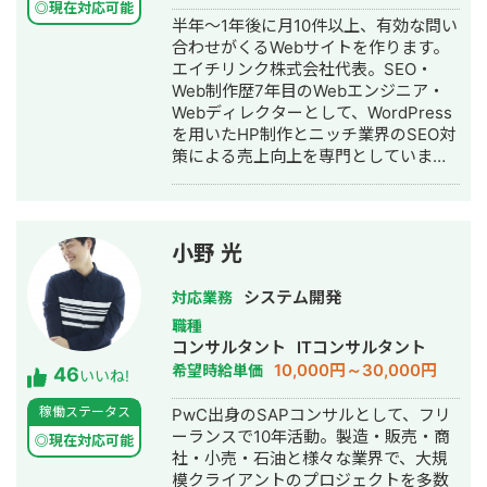
◎現在対応可能
半年～1年後に月10件以上、有効な問い
合わせがくるWebサイトを作ります。
エイチリンク株式会社代表。SEO・
Web制作歴7年目のWebエンジニア・
Webディレクターとして、WordPress
を用いたHP制作とニッチ業界のSEO対
策による売上向上を専門としていま
す。 HP/LP制作実績は100サイト以
上。パーソナルジム、土木工事会社、
不動産会社など多業種に対応してきま
した。SEO対策においては、ゼロから
小野 光
立ち上げた新規サイトをニッチ市場で
サービスキーワード検索1位に導き、月
システム開発
対応業務
間1.5万PV、月商500万円の売上を実現
職種
した実績があります。 エンジニア知識
コンサルタント
ITコンサルタント
を持ったSEOディレクターとして、大
10,000円～30,000円
希望時給単価
46
量のページを作成するようないわゆる
いいね!
データベース型のサイトの構築も得意
稼働ステータス
PwC出身のSAPコンサルとして、フリ
です。 競合が対応しきれないような細
ーランスで10年活動。製造・販売・商
かいキーワードまで対策して、お問合
◎現在対応可能
社・小売・石油と様々な業界で、大規
せにつなげる戦略でお客様の売上に貢
模クライアントのプロジェクトを多数
献します。 少し珍しいキャリアの特徴