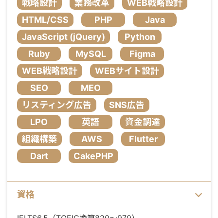
戦略設計
業務改革
WEB戦略設計
HTML/CSS
PHP
Java
JavaScript (jQuery)
Python
Ruby
MySQL
Figma
WEB戦略設計
WEBサイト設計
SEO
MEO
リスティング広告
SNS広告
LPO
英語
資金調達
組織構築
AWS
Flutter
Dart
CakePHP
資格