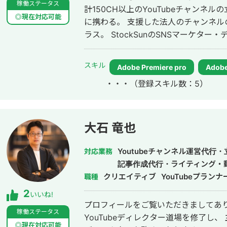
稼働ステータス
計150CH以上のYouTubeチャンネル
◎現在対応可能
に携わる。 支援した法人のチャンネ
ラス。 StockSunのSNSマーケター・ディレクター・編集者が集まる500人の
動画チームの統括を務める。
スキル
Adobe Premiere pro
Adobe
・・・
（登録スキル数：5）
大石 竜也
Youtubeチャンネル運営代行
対応業務
記事作成代行・ライティング・
クリエイティブ
YouTubeプランナ
職種
2
いいね!
プロフィールをご覧いただきましてありがとうござ
稼働ステータス
YouTubeディレクター道場を修了し、
◎現在対応可能