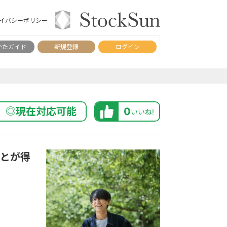
イバシーポリシー
かたガイド
新規登録
ログイン
◎現在対応可能
0
いいね!
ことが得