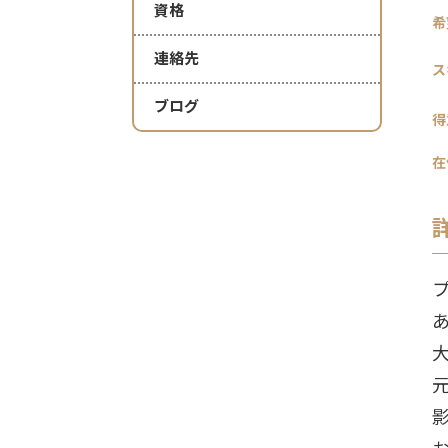
資格
希
連絡先
ス
ブログ
得
在