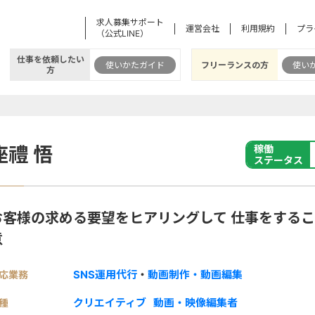
求人募集サポート
運営会社
利用規約
プラ
（公式LINE）
仕事を依頼したい
使いかたガイド
フリーランスの方
使い
方
座禮 悟
稼働
ステータス
お客様の求める要望をヒアリングして 仕事をする
意
SNS運用代行
・
動画制作・動画編集
応業務
クリエイティブ
動画・映像編集者
種