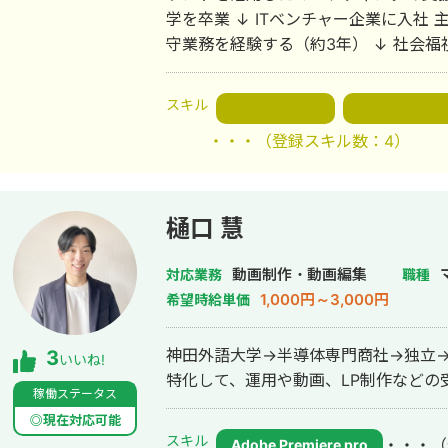
ケティングTV【StockSun株式会社】」 
学を卒業 ↓ ITベンチャー企業に入社
https://www.youtube.com/watch?v=dtFU
守業務を経験する（約3年） ↓ 社会
「WebマーケティングTV【StockSun
活支援を行う（約3年） ↓ フリーラン
https://www.youtube.com/watch?v=1Bb7e
ントとして活動する 【経歴】 副業で、約2年間Webライター・アフィリエイタ
スキル
「YouTubeディレクター道場ch」 18:40～ h
WEB戦略設計
Adobe Premi
ーとして活動する ↓ 実店舗や某YouTub
v=nQOg0VVft8c&t=1120s 公式LINEはこちら https://lin.ee/R7hIisk 無料で相
・・・
（登録スキル数：4）
アカウントの構築・運用代行をし、売
談も受け付けています。 興味がある方
にフリーランスのLINEコンサルタントとして活動する。
プリット 代表取締役に就任。 【主な実績】 ・LINE公式アカウントの構築、運
用、コンサル件数は250件以上 ・L Me
樋口 慧
バンタンクリエイターズアカデミー SNS
動画制作・動画編集
対応業務
職種
1,000円～3,000円
希望時給単価
神田外語大学→半導体専門商社→独立→株
3
いいね!
特化して、運用や動画、LP制作などの
稼働ステータス
◎現在対応可能
スキル
・・・
（
Adobe Premiere pro