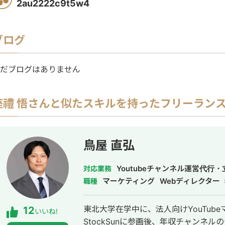
2au2222c9t5w4
ブログ
だブログはありません
座禮 悟
さんと似たスキルを持ったフリーラン
鳥屋 直弘
Youtubeチャンネル運営代
対応業務
マーケティング
Webディレクター
職種
東北大学在学中に、法人向けYouTub
12
いいね!
StockSunに参画後、年収チャンネ