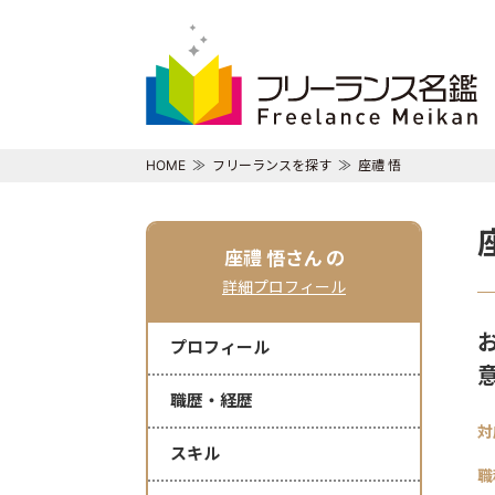
HOME
フリーランスを探す
座禮 悟
座禮 悟さん
の
詳細プロフィール
プロフィール
職歴・経歴
対
スキル
職