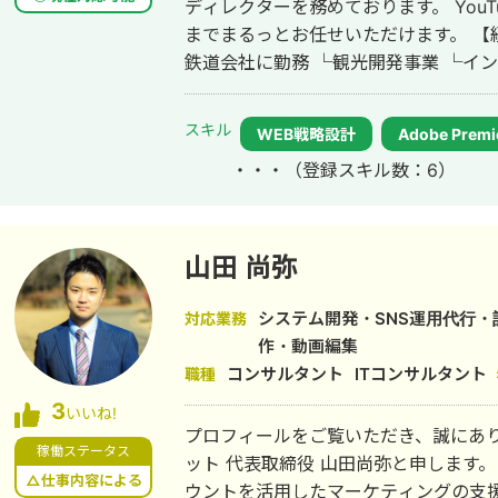
ディレクターを務めております。 YouTube・TikTok運用をリサーチ～分析改善
までまるっとお任せいただけます。 【経歴】 ▷法政大学経済学部卒業後、大手
鉄道会社に勤務 └観光開発事業 └イン
▷2024年 フリーランスとして独立 └Y
└YouTubeコンサル └TikTok運用代行 ▷YouTubeスクール講師業 └株式会
スキル
WEB戦略設計
Adobe Premi
EAVALが運営するYouTubeスクール
・・・
（登録スキル数：6）
ル 【主な実績】 ・YouTube運営経験2年半 ・動画制作本数220本以上 ・外注
実績200件以上(クラウドソーシングサ
からチャンネル設計、企画立案、動画
おります クラウドワークスの発注者ページはこちら
山田 尚弥
https://crowdworks.jp/public/employers/537
YouTubeチャンネルを運用 →自社商
システム開発・SNS運用代行
対応業務
みの販売でCVR20%を達成 ◎広告収益を目的としたYouTubeチャンネル →0か
作・動画編集
らチャンネルを立ち上げ、1年で登録者
コンサルタント
ITコンサルタント
職種
画31本(ショート動画ではありません) 
3
いいね!
以上の動画1本 ◎投資系チャンネル(集客目的) →1ヵ月の売上200万円以上 【メ
プロフィールをご覧いただき、誠にあり
ディア出演歴】 ・StockSun 「YouT
稼働ステータス
ット 代表取締役 山田尚弥と申します。 主な事業内容としては、LINE公式ア
https://www.youtube.com/watch?v=h0xP2XUlTGo
△仕事内容による
ウントを活用したマーケティングの支援を行ってお