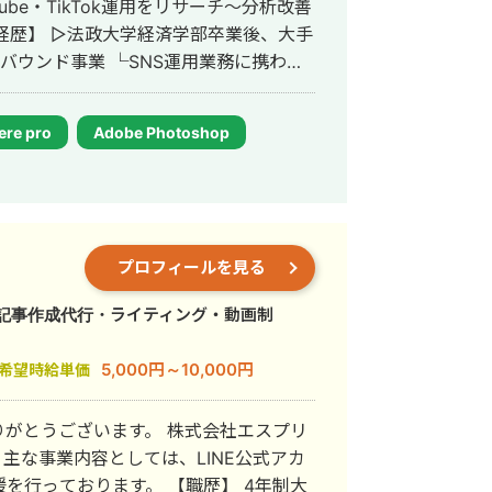
バウンド事業 └SNS運用業務に携わる
ouTube戦略立案 └動画制作
社
ere pro
Adobe Photoshop
講師 └YouTubeの伸ばし方を教えるスクー
イト、オンラインサロン等) ・リサーチ
制作、分析・改善まで 一通り経験して
プロフィールを見る
8811 ◎勤務していた会社の
品を販売し、教育ステップ無しYouTubeの
・記事作成代行・ライティング・動画制
数2万人超えを達成 →10万再生以上の動
5,000円～10,000円
希望時給単価
→100万再生以上の動画4本 →200万再生
がとうございます。 株式会社エスプリ
ubeディレクター道場ch」
カ
 ・StockSun 「Webマー
ります。 【職歴】 4年制大