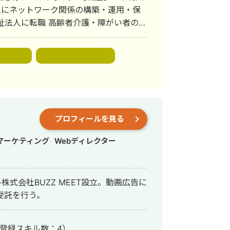
7:00～
 主にネットワーク関係の構築・運用・保
YWVxSgY&t=420s ・StockSun
福祉法人に転職 高齢者介護・障がい者の生
株式会社】」 7:44～
スのLINE公式アカウント専門コンサルタ
F2mmuI&t=464s ・StockSun
ttps://www.youtube.com/watch?
ere pro
Adobe Photoshop
er（登録者数約2,500人）のLINE公式
上を大幅にアップさせたことをキッカケ
は、お気軽にご連絡ください。
 2023年 株式会社エス
ssage 認定講座の講師（2023年～） ・
プロフィールを見る
戦略 講師（2022年）
マーケティング
Webディレクター
式会社BUZZ MEET設立。動画広告に
受託を行う。
登録スキル数：4）