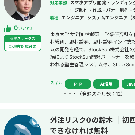
スマホアプリ開発・ランディン
対応業務
ージ制作・作成・バナー制作・
エンジニア
システムエンジニア（S
職種
0
いいね!
東京大学大学院 情報理工学系研究科を
稼働ステータス
村総研、野村證券、野村證券インド支
◎現在対応可能
ムの開発を経て、StockSun株式会
編によりStockSun開発パートナーを務める。 武田塾の全国40
われる塾生管理システムや、StockS
マッチングアプリのフェリ恋、年収チ
ービスである年収スカウトなど数十の
スキル
PHP
AI活用
Java
ChatGPTを用いたチャットボットや
・・・
（登録スキル数：12）
活用したシステムも多数開発している。 チームを組んで複数人で開発する
質が落ちやすいため、要件定義からプ
ことにより、１つ１つのシステムの品
る。開発速度も早く、品質の良いサー
外注リスク0の鈴木 ｜初
きる。 得意領域はAI開発・Web開発・スマホアプリ・社内システムなどITシス
できなければ無料
テム全般の開発。 インタビュー記