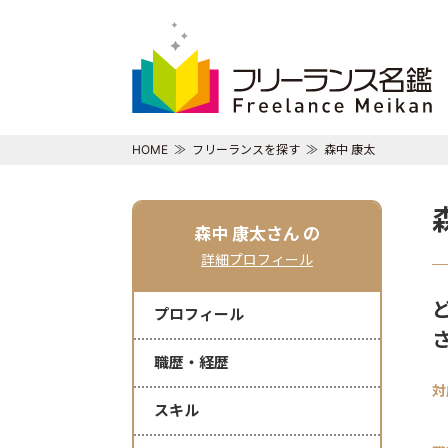
HOME
フリーランスを探す
森中 康太
森中 康太さん
の
詳細プロフィール
プロフィール
職歴・経歴
対
スキル