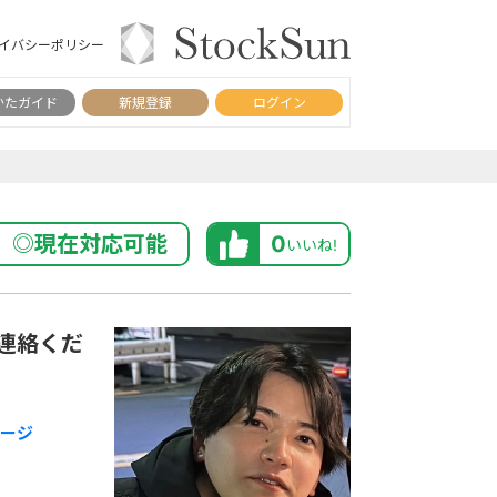
イバシーポリシー
かたガイド
新規登録
ログイン
◎現在対応可能
0
いいね!
連絡くだ
ページ