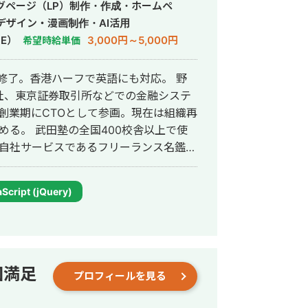
グページ（LP）制作・作成・ホームペ
デザイン・漫画制作・AI活用
E）
3,000円～5,000円
希望時給単価
修了。香港ハーフで英語にも対応。 野
社、東京証券取引所などでの金融システ
社の創業期にCTOとして参画。現在は組織再
0校舎以上で使
un自社サービスであるフリーランス名鑑、
ャンネルの転職者と企業のマッチングサ
サービスを1人でサクっと開発。近年は
Script (jQuery)
パワポスライド自動生成システム等、AIを
と品
ログラミング含め自身1人で全て完結する
質にこだわって開発する方針をとってい
ビスを最速かつ他より安い価格で開発で
回満足
プロフィールを見る
事はこちら