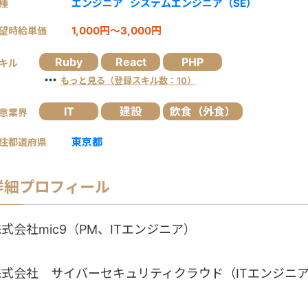
エンジニア
システムエンジニア（SE）
種
1,000円～3,000円
望時給単価
Ruby
React
PHP
キル
・・・
もっと見る（登録スキル数：10）
IT
建設
飲食（外食）
意業界
東京都
住都道府県
詳細プロフィール
式会社mic9（PM、ITエンジニア）
↓
株式会社 サイバーセキュリティクラウド（ITエンジニ
↓