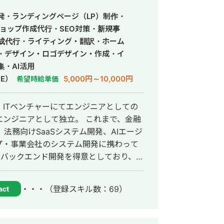
発・ランディングページ（LP）制作・
ョップ作成代行・SEO対策・新規事
作成代行・ライティング・翻訳・ホーム
・デザイン・ロゴデザイン・作成・イ
・AI活用
E）
5,000円～10,000円
希望時給単価
ITベンチャーにてエンジニアとしての
として独立。 これまで、金融
法務向けSaaSシステム開発、AIエージ
プ・事業会社のシステム開発に携わって
、運用改善まで一貫して対応していま
・・・
（登録スキル数：69）
act
ら、正確にスピード感を持って形にして
務効率化、新機能開発、既存プロダクト