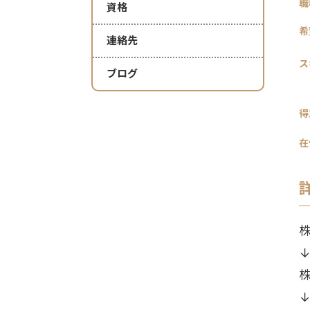
職
資格
希
連絡先
ス
ブログ
得
在
株