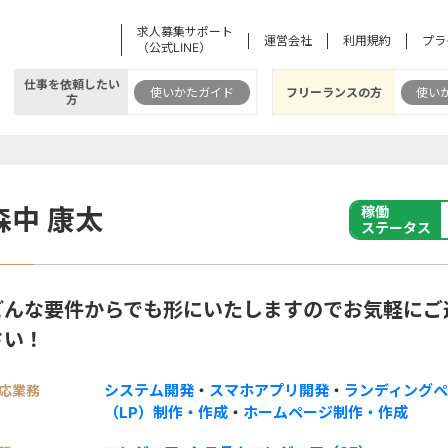
求人募集サポート
運営会社
利用規約
プラ
（公式LINE）
仕事を依頼したい
使いかたガイド
フリーランスの方
使い
方
森中 康太
稼働
ステータス
どんな要件からでも形にいたしますのでお気軽にご
さい！
システム開発
・
スマホアプリ開発
・
ランディング
応業務
（LP）制作・作成
・
ホームページ制作・作成