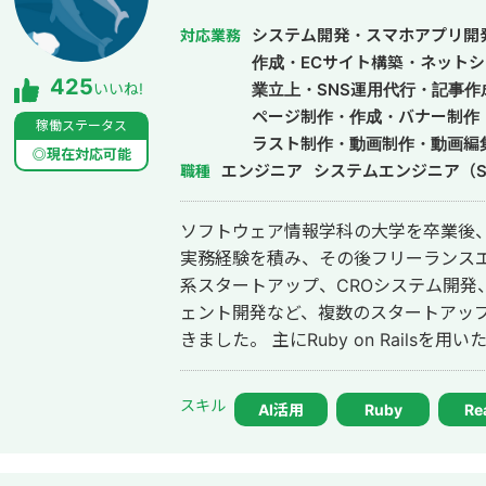
システム開発・スマホアプリ開
対応業務
作成・ECサイト構築・ネットシ
425
いいね!
業立上・SNS運用代行・記事
ページ制作・作成・バナー制作
稼働ステータス
ラスト制作・動画制作・動画編集
◎現在対応可能
エンジニア
システムエンジニア（S
職種
ソフトウェア情報学科の大学を卒業後、
実務経験を積み、その後フリーランスエンジニア
系スタートアップ、CROシステム開発、
ェント開発など、複数のスタートアッ
きました。 主にRuby on Railsを用いたバックエンド開発を得意としており、
要件定義、設計、実装、本番リリース
す。 特に、仕様が複雑な業務システムや、要件がまだ固まりきっていない新規
スキル
AI活用
Ruby
Re
開発において、事業目的を整理しなが
いくことを強みとしています。 いまはスタートアップ案件にてAIエージェント
開発にも携わっており、AI活用した業