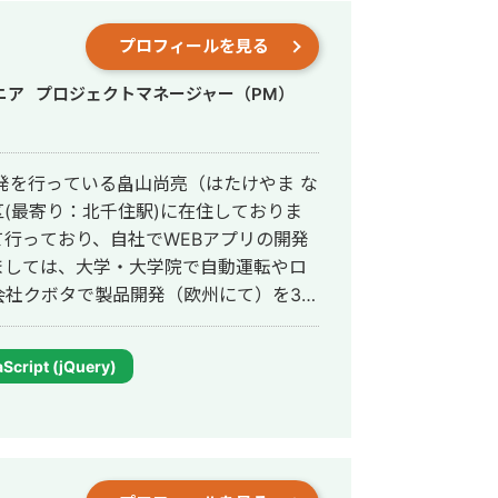
プロフィールを見る
ニア
プロジェクトマネージャー（PM）
発を行っている畠山尚亮（はたけやま な
(最寄り：北千住駅)に在住しておりま
行っており、自社でWEBアプリの開発
ましては、大学・大学院で自動運転やロ
会社クボタで製品開発（欧州にて）を3
ム開発を約3年行い、この間WEBシス
フリーランスとなりWEBシステムやア
Script (jQuery)
て複数社(6社ほど)アサインし、フルス
心に活動してきました。そのときの主な
日程(WBS)策定と管理、開発・保守運
発における一通りの経験があります。ま
り、英語を用いた業務にも抵抗ありませ