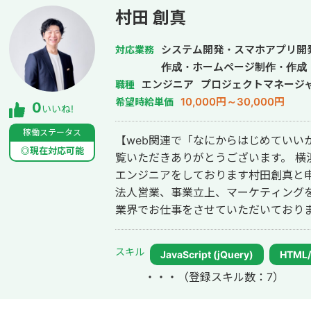
プロジェクトを牽引しました。 私自ら
村田 創真
リズムを実装することもしますし、私
優秀な機械学習エンジニアが多数おりま
システム開発・スマホアプリ開
対応業務
ただくことも可能です。 機械学習を導入する以前の、データレイクを中心とし
作成・ホームページ制作・作成
たデータ分析基盤システムを整える所か
エンジニア
プロジェクトマネージ
職種
タを経営の中心に据えようとお考えの
10,000円～30,000円
希望時給単価
0
いいね!
稼働ステータス
【web関連で「なにからはじめていい
◎現在対応可能
覧いただきありがとうございます。 横
エンジニアをしております村田創真と申します。 ６年間ブラ
法人営業、事業立上、マーケティングを経
業界でお仕事をさせていただいておりま
webディレクターをしながら、フリー
ントエンドエンジニアをやらせていただいております。
スキル
JavaScript (jQuery)
HTML
っていたこともあり、お話をお聞きする
・・・
（登録スキル数：7）
の「なにからはじめていいかわからな
い」などお悩みありましたらお気軽に