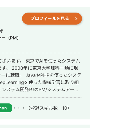
プロフィールを見る
発
ャー（PM）
ざいます。 東京でAIを使ったシステム
科一類に現
ーに就職。 JavaやPHPを使ったシステ
pLearningを使った機械学習に取り組
メンド機能開発(ユーザー数数千万人規
・・・
（登録スキル数：10）
hon
システム開発 ・街頭広告用デジタルサイ
・MAU100万規模の子供向けサービスの