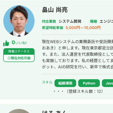
畠山 尚亮
システム開発
エンジ
対応業務
職種
5,000円～10,000円
希望時給単価
現在WEBシステムの業務委託や受託開
0
いいね!
おあき）と申します。現在東京都足立区
稼働ステータス
す。また、法人運営を代表取締役として
◎現在対応可能
も実施しております。私の経歴として
ボット、AIの研究を行い、新卒で株式
年、そして転職後自動運転バスのシステ
テム開発の副業をしていました。その後
スキル
組織構築
Python
Java
プリ開発のプロジェクトに業務委託とし
・・・
（登録スキル数：12）
タックのプログラマ、PM、PMOを中
業務内容としては、要件定義から設計、
用までとなっており、WEBシステム開
た、大学院では留学していた経験もあ