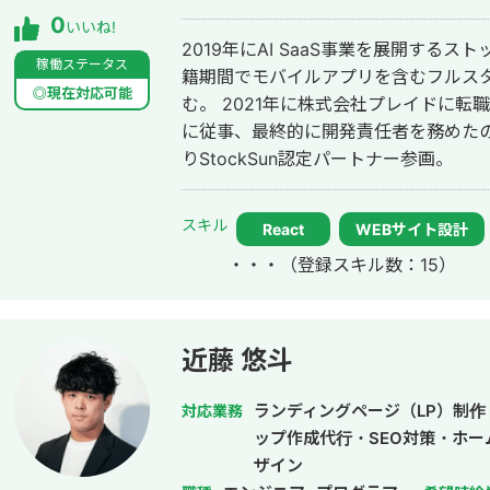
Notion・Slack・各種AIツール
0
いいね!
増えてきているので、業務改善も対応可能です。 いかなる仕
2019年にAI SaaS事業を展開する
事に対して、精神誠意ご対応させて頂き
稼働ステータス
籍期間でモバイルアプリを含むフルス
◎現在対応可能
む。 2021年に株式会社プレイドに転
に従事、最終的に開発責任者を務めたのち2
りStockSun認定パートナー参画。
スキル
React
WEBサイト設計
・・・
（登録スキル数：15）
近藤 悠斗
ランディングページ（LP）制作
対応業務
ップ作成代行・SEO対策・ホ
ザイン