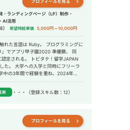
プロフィールを見る
および実績としては、 ・暗号通貨
PMOおよびプログラマ） ・EVM系プラ
発・ランディングページ（LP）制作・
システムの開発PoC（JPYC様、PM
AI活用
買システムの開発(DMM Bitcoin様、PM
E）
5,000円～10,000円
希望時給単価
のGPS位置座標よりおすすめクーポンを検
O） ・医薬品卸業者と薬局で利用する医
触れた言語は Ruby。 プログラミングに
ムの開発（ベンダー側PM） ・セキュ
でアプリ甲子園2020 準優勝、 同
様、ベンダー側PM) などがあげら
に認定される。 トビタテ！留学JAPAN
ウォーターフォール型の新規立ち上げに
験した。 大学への入学と同時にフリーラ
しては数億行単位のビックデータ処理や
学中の3年間で経験を重ね、2024年
はPythonで次にJavascriptとな
あんはるテクノロジーズ）を設立した。
e)の使用経験もありますもちろんアジャイ
学院の修士課程に在籍し、研究を続けて
うな開発も問題ございませんが、0→1
・・・
（登録スキル数：12）
活用
ケーションを密に連携しながら要件を落
ム、AI 面接エージェントなど、幅広い
 また、個別でSNSマーケティングのコ
tter を用いた iOS / Android
考えております。 ぜひお気軽に
t.js によるフルスタック開発を得意とし、要
いたします。
プロフィールを見る
用改善まで一貫して対応している。 特