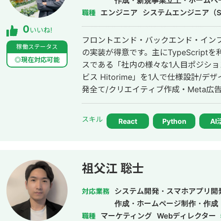
作成・新規事業立上・ホームペ
エンジニア
システムエンジニア（S
職種
0
いいね!
フロントエンド・バックエンド・インフ
稼働ステータス
の実装が得意です。主にTypeScrip
◎現在対応可能
スである「社内の様々な1人目ポジシ
ビス Hitorime」を1人で仕様設計
発全て/クリエイティブ作成・Meta広
いたしました。この経験から、事業を
る・売る/広める」の工程全ての解像
スキル
React
Python
AI
の方との連携がとりやすいです。 現在はH
ス1年半で累計企業導入社数100社、累
す。 大学院と新卒の会社にてPytorchなどを用いて機械学習モデル（主に動画
生成・画像内物体検知）の構築・デー
祖父江 聡士
実装した経験もあるので、機械学習に
今後やりたいこととしては自社だから
システム開発・スマホアプリ開
対応業務
められるプロダクトをAIを適切にフル
作成・ホームページ制作・作成
を目指しております。 また、直近はn8nなどのAIオートメーションを使い、
マーケティング
Webディレクター
職種