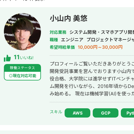
小山内 美悠
システム開発・スマホアプリ開
対応業務
エンジニア
プロジェクトマネージ
職種
10,000円～30,000円
希望時給単価
11
いいね!
プロフィールご覧いただきありがとうご
稼働ステータス
開発受託事業を営んでおります小山内です。 2008年に東京大学理
◎現在対応可能
役合格、大学院には進学せずITベンチャ
ム開発を行いながら、2016年頃からDee
み始める。 現在は機械学習(AI)を使ったシステム開発PJのPM/システムアーキ
テクトを務めております。 代表的な案件をいくつか記載します。 ・某携帯キャ
リアのポータルサイトのニュースレコ
スキル
AWS
GCP
Pyt
模) ・某大手アパレル企業の需要予測
ネージへのAIカメラ導入プロジェクト 
データ分析基盤開発 これらのプロジェクトではいずれも技術側のトップとして