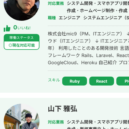
に、仕様がまだ固まりきっていない新
システム開発・スマホアプリ開
対応業務
おいて、事業目的を整理しながら、正
作成・ホームページ制作・作成
とを強みとしている。まず小さな PoC
エンジニア
システムエンジニア（S
職種
見せながら確実に育てていく進め方をとる。
0
いいね!
エージェント開発、AI を活用した業務
株式会社mic9（PM、ITエンジニア）
組み込みにも取り組んでいる。 単に言われたものを作るだけでなく、事業とし
稼働ステータス
ウド（ITエンジニア） ↓ ITエンジニ
て使える形に落とし込むことを重視し
◎現在対応可能
年） 利用したことのある開発技術 言語 Ruby、PHP、JavaScript、TypeScript
の運用まで伴走。経営と技術の両面か
フレームワーク Rails、Laravel、React、Next.js
ールに置いている。
GoogleCloud、Heroku 自己紹介 プロフィールを閲覧いただきありがとうござ
います。 現在、フリーランスのITエン
ニア歴は5年で、受託開発会社でのPM
スキル
Ruby
React
P
かし、要件定義から保守運用までワン
す。
山下 雅弘
システム開発・スマホアプリ開
対応業務