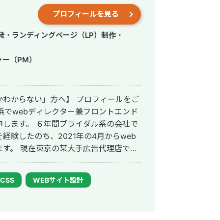
データ分析をしたり、機械学習のアルゴ
プロフィールを見る
が経営する会社には私と同じく東大卒の
すので、 チームを組んで対応させてい
発・ランディングページ（LP）制作・
らお手伝いさせていただけます。 デー
ャー（PM）
企業様はぜひご相談ください。
かわからない」方へ】 プロフィールをご
浜でwebディレクター兼フロントエンド
イダル系の会社で
験したのち、2021年の4月からweb
す。 現在東京の某大手広告代理店で
ランスとしてもwebディレクターとフロ
 もともと法人営業をや
/CSS
WEBサイト設計
のは好きですので、web業界あるある
い」「なにがわからないか、わからな
ご相談くださいませ。