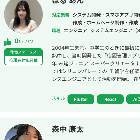
はる あん
ん。 WEBシステム開発の代表的な開発経験
の取引管理システムの構築（JPYC様、
システム開発・スマホアプリ開
対応業務
ットフォーム上での暗号通貨の取引の追跡
作成・ホームページ制作・作成・
およびプログラマ） ・Bitcoinの自動売
エンジニア
システムエンジニア（S
職種
およびプログラマ） ・auPayアプリ
0
いいね!
索するシステムの開発（ベンダー側PM
2004年生まれ。中学生のときに最初に
薬品の在庫管理と発注および追跡システ
稼働ステータス
熱中し、当時開発した「宿題管理アプリ」
リティ基盤のリプレイス開発PoC(SoftBank
◎現在対応可能
年 未踏ジュニア スーパークリエータ 
れます。現在までの開発経験としては
ではシリコンバレーでの IT 留学を経
携わってきたことが多くあり、分野と
ンスエンジニアとして活動を開始。 在
分析があげられます。使用期間が一番長い言語
に 株式会社あんテク（旧・株式会社
っており、クラウド基盤(AWS、Aur
専門は加速器。現在は東京科学大学大
スキル
ル開発などでアップデートを繰り返すよ
Flutter
React
AI
いる。 これまで、求人マッチングアプリ、漫画アプリ、マッチングプラットフ
のフェーズに馴染みがあり、コミュニ
ォーム、店舗チェーン向けの業務システ
とさずに開発を進めることが得意です。
プロダクト開発に携わってきた。モバイルは Flu
ンサル対応経験もあり幅広くお手伝いできると
の同時開発、Web は React / Nex
森中 康太
ご相談ください。 以上よろしくお願い
件定義・設計・実装・本番リリース・運