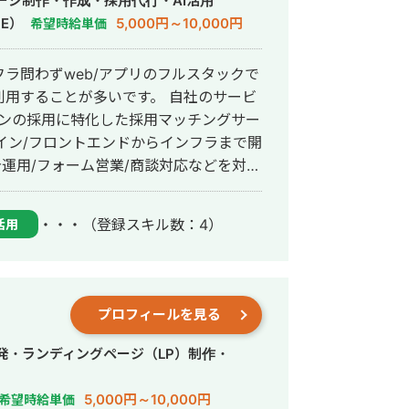
ージ制作・作成・採用代行・AI活用
E）
5,000円～10,000円
希望時給単価
ラ問わずweb/アプリのフルスタックで
tを利用することが多いです。 自社のサービ
ョンの採用に特化した採用マッチングサー
/デザイン/フロントエンドからインフラまで開
告運用/フォーム営業/商談対応などを対応
進めるおける「売るものを決める・作
度がある程度高いので、様々なポジション
・・・
（登録スキル数：4）
活用
itorimeは2026年5月末時点でリリー
計求職者登録数1,000名を迎えておりま
タクレンジング・モデル改善などを1から
プロフィールを見る
おける解像度が比較的高いと思います。
、自分だからこそ生み出せる世の中に求
発・ランディングページ（LP）制作・
活用し1人称でも作れるようなエンジニア
5,000円～10,000円
希望時給単価