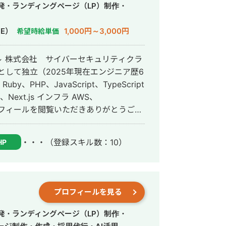
規開発や、仕様が複雑な業務システムに
発・ランディングページ（LP）制作・
確にスピード感を持って形にしていくこ
・MVP を数営業日で出し、動く成果を
E）
1,000円～3,000円
希望時給単価
 近年は Claude などを用いた AI
効率化、既存プロダクトへの AI 機能の
 ↓ 株式会社 サイバーセキュリティクラ
アとして独立（2025年現在エンジニア歴6
ている。開発の初期段階からリリース後
ら、クライアントが自走できる状態をゴ
 インフラ AWS、
ジニアとして活動しております。 エンジ
経験と事業会社でのエンジニア経験を活
・・・
（登録スキル数：10）
HP
ストップで開発できる事が私の強みで
プロフィールを見る
発・ランディングページ（LP）制作・