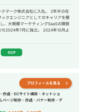
を連携させ、様々な業務を自動化させることが
事であれ頂いた仕
ストックマーク株式会社に入社。 2年半の在
ます。 宜しくお願い致します。
タックエンジニアとしてのキャリアを積
職し、大規模マーケティングSaaSの開発
024年7月に独立。 2024年10月よ
GCP
プロフィールを見る
・作成・ECサイト構築・ネットショ
ームページ制作・作成・バナー制作・デ