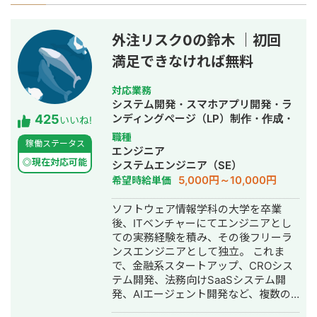
外注リスク0の鈴木 ｜初回
満足できなければ無料
対応業務
システム開発・スマホアプリ開発・ラ
425
ンディングページ（LP）制作・作成・
いいね!
ECサイト構築・ネットショップ作成代
職種
稼働ステータス
行・SEO対策・新規事業立上・SNS運
エンジニア
用代行・記事作成代行・ライティン
◎現在対応可能
システムエンジニア（SE）
グ・翻訳・ホームページ制作・作成・
5,000円～10,000円
希望時給単価
バナー制作・デザイン・ロゴデザイ
ン・作成・イラスト制作・動画制作・
ソフトウェア情報学科の大学を卒業
動画編集・AI活用
後、ITベンチャーにてエンジニアとし
ての実務経験を積み、その後フリーラ
ンスエンジニアとして独立。 これま
で、金融系スタートアップ、CROシス
テム開発、法務向けSaaSシステム開
発、AIエージェント開発など、複数の
スタートアップ・事業会社のシステム