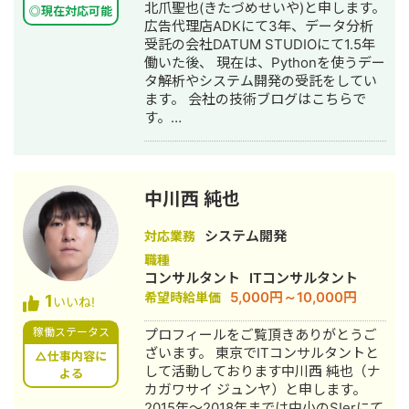
北爪聖也(きたづめせいや)と申します。
◎現在対応可能
ご相談ください。
広告代理店ADKにて3年、データ分析
受託の会社DATUM STUDIOにて1.5年
働いた後、 現在は、Pythonを使うデー
タ解析やシステム開発の受託をしてい
ます。 会社の技術ブログはこちらで
す。
https://zenn.dev/p/pipon_tech_blog
また、ヘルスケアアプリのドクターボ
イスの開発運用や「患者さん体験記」
というYouTubeチャンネルの運用をし
中川西 純也
ています。 https://www.doctor-
voice.com/ 今まで下記の案件に携わっ
システム開発
対応業務
てきました。 【マーケティング支援】
職種
・テレビ広告運用/広告によるDL数・売
コンサルタント
ITコンサルタント
上の効果測定（WEBサービス） ・テレ
5,000円～10,000円
希望時給単価
1
ビ広告運用/ニコニコ動画内番組運営
いいね!
（WEBサービス） ・交通広告(新橋・
稼働ステータス
プロフィールをご覧頂きありがとうご
東京・新宿・有楽町・大阪・名古屋に
ざいます。 東京でITコンサルタントと
て展開)/駅前でのイベント実施・運営
△仕事内容に
して活動しております中川西 純也（ナ
（WEBサービス） ・テレビス広告、
よる
カガワサイ ジュンヤ）と申します。
web記事型広告、SNS広告運用/グルー
2015年～2018年までは中小のSIerにて