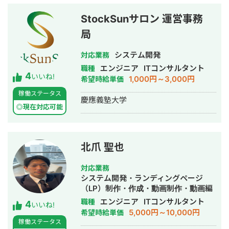
使ったシステム開発PJのPM/システム
自由度が高い Google WorkSpace間の
アーキテクトを務めております。 代表
連携ができるので、用途に合わせて自
StockSunサロン 運営事務
的な案件をいくつか記載します。 ・某
由度高くシステムを作ることができま
局
携帯キャリアのポータルサイトのニュ
す。 GAS、Appsheetの経験が豊富な
ースレコメンド機能開発(ユーザー数数
私に開発をお任せ頂ければ、御社の業
システム開発
千万人規模) ・某大手アパレル企業の需
対応業務
務の効率化に貢献することが可能で
要予測システム開発 ・街頭広告用デジ
す。是非宜しくお願い致します。 【無
エンジニア
ITコンサルタント
職種
4
タルサイネージへのAIカメラ導入プロ
料ヒアリング】 ★無料ヒアリング予約
いいね!
1,000円～3,000円
希望時給単価
ジェクト ・MAU100万規模の子供向け
フォーム★
稼働ステータス
サービスのデータ分析基盤開発 これら
https://forms.gle/f7DVaUkwYAMdyMxf7
慶應義塾大学
のプロジェクトではいずれも技術側の
◎現在対応可能
トップとしてプロジェクトを牽引しま
した。 私自らデータ分析をしたり、機
械学習のアルゴリズムを実装すること
北爪 聖也
もしますし、私が経営する会社には私
と同じく東大卒の優秀な機械学習エン
ジニアが多数おりますので、 チームを
対応業務
組んで対応させていただくことも可能
システム開発・ランディングページ
です。 機械学習を導入する以前の、デ
（LP）制作・作成・動画制作・動画編
ータレイクを中心としたデータ分析基
集
エンジニア
ITコンサルタント
職種
4
いいね!
盤システムを整える所からお手伝いさ
5,000円～10,000円
希望時給単価
せていただけます。 データを経営の中
稼働ステータス
心に据えようとお考えの企業様はぜひ