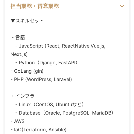
担当業務・得意業務
▼スキルセット
・言語
- JavaScript (React, ReactNative,Vue.js,
Next.js)
- Python（Django, FastAPI）
- GoLang (gin)
- PHP (WordPress, Laravel)
・インフラ
- Linux（CentOS, Ubuntuなど）
- Database（Oracle, PostgreSQL, MariaDB）
- AWS
- IaC(Terraform, Ansible)