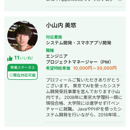
https://freelance-
meikan.com/freelance/554/blog/231
【開発のイメージが湧かない方へ】
Googleのサービスを使ったら、どんな
小山内 美悠
感じに開発できるのかイメージが湧か
ないという方も大歓迎！ フワッとした
対応業務
イメージでも良いので「こんなことを
システム開発・スマホアプリ開発
したい」という内容を伝えて頂けれ
職種
ば、その内容を実現するための方法を
エンジニア
11
具体的に提案させて頂きます。 一度ビ
いいね!
プロジェクトマネージャー（PM）
デオ会議でお話してみませんか？もち
10,000円～30,000円
稼働ステータス
希望時給単価
ろん無料です。 【Google Apps
Script、Appsheetで開発するメリッ
◎現在対応可能
プロフィールご覧いただきありがとう
ト】 ★月々にかかる費用がタダ！
ございます。 東京でAIを使ったシステ
Googleアカウントさえあれば利用可能
ム開発受託事業を営んでおります小山
なので月々にかかる費用が0円です。
内です。 2008年に東京大学理科一類に
GASによる開発は、長期的にみて非常
現役合格、大学院には進学せずITベン
にお得です。 ★開発コストが低い
チャーに就職。 JavaやPHPを使ったシ
Google WorkSpaceを元に開発するの
ステム開発を行いながら、2016年頃か
で、作業量が少なく済み、その分コス
らDeepLearningを使った機械学習に取
トを抑えることができます。 ★他の
り組み始める。 現在は機械学習(AI)を
Googleサービスとの連携ができるので