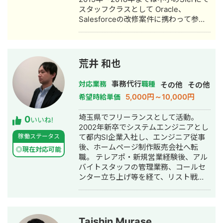
プインタビュー/定量調査(医療機器) ・
スタッフクラスとして Oracle、
メール配信最適化(通信キャリア) ・売
Salesforceの改修案件に携わって参り
上時系列解析(調査会社) ・アンケート
ました。 2019年から2022年5月までは
データ解析(調査会社) 【コンサルティ
コムチュア株式会社にて プロジェクト
ング】 ・離脱者要因解析(WEBサービ
リーダー・プロジェクトマネージャー
ス) ・需要予測(建設業) ・広告配信最適
として Salesforceの導入、改修プロジ
化(通信キャリア) ・サービス改善提案
荒井 和也
ェクトに参画し ServiceCloudを利用し
(通信キャリア) ・IoTセンサーデータ解
たチャット機能の導入や受発注管理シ
析(調査会社) ・売上げ時系列解析(調査
事務代行
対応業務
職種
その他
その他
ステムの構築、 SalesforceとSAPとの
会社) ・コンバージョン要因解析(WEB
5,000円～10,000円
希望時給単価
データ連携の開発、 コールセンター業
サービス) ・テキスト処理による法律文
務支援システムの導入を担当しまし
書自動構成アドバイザリー（法律）
埼玉県でフリーランスとして活動。
0
た。 2022年6月～12月まではアビーム
【ヘルスケアアプリ・ドクターボイ
いいね!
2002年新卒でシステムエンジニアとし
コンサルティング株式会社にて シニア
ス】 患者さんが医師との会話を音声メ
稼働ステータス
て都内SI企業入社し、エンジニア従事
コンサルタントとして化学素材メーカ
モで記録するアプリを開発・運用して
後、ホームページ制作販売会社へ転
ーへのSalesforce改修プロジェクトへ
います。 https://www.doctor-
◎現在対応可能
職。 テレアポ・新規営業経験後、アル
参画し システム全体のアーキテクチャ
voice.com/ 【YouTubeチャンネル運
バイトスタッフの管理業務、コールセ
やデータ連携方式の構想策定を担当し
用】 患者さん体験記というYouTubeチ
ンター立ち上げ等を経て、リスト戦略
ました。 現在はITコンサルタントとし
ャンネルを運用しています。
の責任者を経験。 新規開拓用の営業リ
て独立し、 Salesforceを利用したコー
https://www.youtube.com/channel/UC1
スト・営業管理システムの設計、リリ
ルセンター業務改善案件に従事してお
【本の執筆】 自然言語解析についての
ース、運用保守を経験。リストからの
ります。
本を執筆しました。 https://nlp-
月間受注数60件以上を創出。 その後、
hashimoto.booth.pm/items/1040539
Taishin Murase