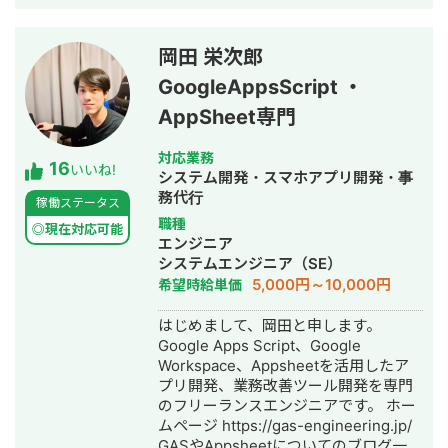
開発に携わってきました。 主にRuby
on Railsを用いたバックエンド開発を
得意としており、要件定義、設計、実
岡田 栄次郎
装、本番リリース、運用改善まで一貫
GoogleAppsScript ・
して対応しています。 特に、仕様が複
雑な業務システムや、要件がまだ固ま
AppSheet専門
りきっていない新規開発において、事
業目的を整理しながら、正確にスピー
対応業務
16
ド感を持って形にしていくことを強み
いいね!
システム開発・スマホアプリ開発・事
としています。 いまはスタートアップ
務代行
稼働ステータス
案件にてAIエージェント開発にも携わ
職種
っており、AI活用した業務効率化、新
◎現在対応可能
エンジニア
機能開発、既存プロダクトへのAI機能
システムエンジニア（SE）
の組み込みなどにも対応しています。
5,000円～10,000円
希望時給単価
単純に言われたものを作るだけではな
く、事業として使える形に落とし込む
はじめまして、岡田と申します。
ことを重視し、開発の初期段階からリ
Google Apps Script、Google
リース後の運用まで伴走しています。
Workspace、Appsheetを活用したア
プリ開発、業務改善ツール開発を専門
のフリーランスエンジニアです。 ホー
ムページ https://gas-engineering.jp/
GASやAppsheetについてのブログ一覧