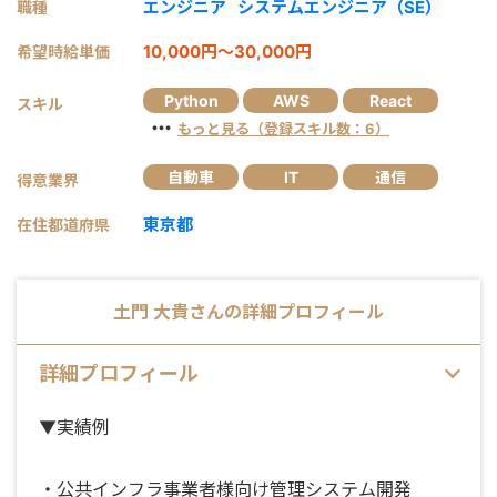
エンジニア
システムエンジニア（SE）
職種
10,000円～30,000円
希望時給単価
Python
AWS
React
スキル
・・・
もっと見る（登録スキル数：6）
自動車
IT
通信
得意業界
東京都
在住都道府県
土門 大貴
さんの詳細プロフィール
詳細プロフィール
▼実績例
・公共インフラ事業者様向け管理システム開発