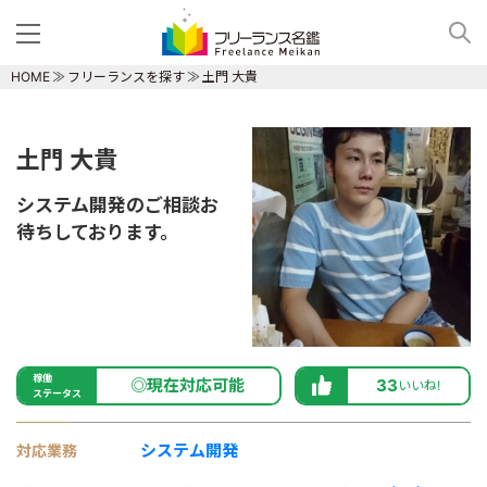
HOME
フリーランスを探す
土門 大貴
土門 大貴
システム開発のご相談お
待ちしております。
稼働
◎現在対応可能
33
いいね!
ステータス
システム開発
対応業務