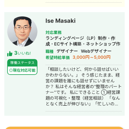
上最大化のノウハウを体得。7年間在
運用、LP制作を担当。費用対効果を
籍。 ■ 医療専門学校入学 勤務中のケ
1.5〜2倍に改善するなど多数。 #SEO
ガを機に医療業界への関心が高まり、
・インターン先にて自社サイトのSEO
26歳で退職。国家資格取得を目指し医
対策を1人で担当し、月間アクセス数を
Ise Masaki
療短期大学へ入学。 ■ 柔道整復師 国
約7倍(3,000→約22,000)、月間問い合
家資格取得・整形外科入職 資格取得
わせ件数を1件から4〜5件まで成長。
対応業務
後、岐阜県内の整形外科クリニックに
・人材系SEOメディアにてKW「商標名
ランディングページ（LP）制作・作
入職。臨床の現場で集客・経営課題を
+評判」で1位、「転職エージェント お
成・ECサイト構築・ネットショップ作
肌で感じ、デジタルマーケティングへ
すすめ」で10位以内を獲得。
成代行・SEO対策・SNS運用代行・事
デザイナー
Webデザイナー
職種
3
の関心が深まる。 ■ 誠美接骨院 創
#YouTube ・法人向けYouTubeチャン
いいね!
務代行・バナー制作・デザイン・ロゴ
3,000円～5,000円
希望時給単価
業・FC学習塾 オーナー就任 岐阜県に
ネル運営に立ち上げ時から携わり、チ
デザイン・作成・動画制作・動画編
稼働ステータス
「誠美接骨院」を開業。県下初の取り
ャンネル登録者数4,000人、月間商談獲
集・AI活用
「相談したいけど、何から話せばいい
組みとして交通事故専門弁護士法人と
得10〜15件達成。 →企画、台本作成、
◎現在対応可能
かわからない。」 そう感じたまま、経
の業務提携を締結し、客単価80,000円
撮影、編集、分析全て担当。 ■ 主な経
営の課題を誰にも話せずにいません
の高単価ビジネスモデルを確立。その
験業界 ・買取サービス ・不用品回収
か？ 私はそんな経営者の"整理のパート
後、FC学習塾「キミノスクール岐阜
・人材紹介：toC/toBいずれも経験あり
ナー"です。 私にできること ①経営課
校」のオーナーとしても教育事業に参
・営業代行 ・SaaS ・広告代理店 ・飲
題の可視化・整理（経営相談） 「なん
入。自院・塾の集客でSNSやLINEを活
食店 ・官公庁
となく売上が伸びない」「忙しいのに
用したデジタルマーケティングを実
利益が出ない」──そんな言語化しに
践・検証する中で、中小企業向けの
くい悩みを、図解とデータで整理しま
Webコンサルティング事業を開始。現
す。問題の場所・原因・優先順位を一
在も代表院長として在籍。 ■ 株式会社
緒に明確にする、それが私の仕事の出
RYS REALIZE 代表取締役（創業・現在