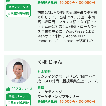
10,000円～30,000円
希望時給単価
稼働ステータス
株式会社LA ORG 代表取締役の桝村翼
◎現在対応可能
と申します。 当社では、英語・中国
語・韓国語・フランス語・タイ語・ベ
トナム語に対応した翻訳・ローカライ
ズ事業を中心に、WordPressによる
Webサイト制作、Adobe XD /
Photoshop / Illustrator を活用した
Webデザイン制作を展開しています。
また、英語学習支援にも力を入れてお
り、小中学生向けの英語学習塾を経営
しています。 現在は、世界シェア第4
くぼ じゅん
位のグローバル製薬メーカー日本法人
様をはじめ、プライム市場上場企業グ
対応業務
ループ会社様、NASDAQ上場を控える
ランディングページ（LP）制作・作
ベンチャー企業様など、業界を問わず
成・SEO対策・新規事業立上・ホーム
多くのクライアントと取引実績があり
ページ制作・作成・リスティング広告
職種
1175
ます。 クラウドソーシング（Lancers
いいね!
運用代行
マーケティング
／CrowdWorks／ココナラ）でも継続
マーケティングプランナー
稼働ステータス
的にご依頼をいただいており、SSサロ
10,000円～30,000円
希望時給単価
ンを通じては翻訳・リサーチ・海外対
◎現在対応可能