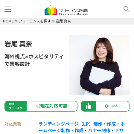
HOME
フリーランスを探す
岩尾 真奈
岩尾 真奈
海外視点×ホスピタリティ
で集客設計
稼働
◎現在対応可能
0
いいね!
ステータス
ランディングページ（LP）制作・作成
・
ホ
対応業務
ームページ制作・作成
・
バナー制作・デザ