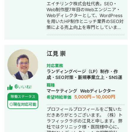
エイチリンク株式会社代表。SEO・
https://coconala.com/users/2204682?
Web制作歴7年目のWebエンジニア・
srsltid=AfmBOoqYND8AKR3YqHKQ3-
Webディレクターとして、WordPress
BxWOkyg3sz0PsR36KnLqErFCjzVGkV4n
を用いたHP制作とニッチ業界のSEO対
策による売上向上を専門としていま
す。 HP/LP制作実績は100サイト以
上。パーソナルジム、土木工事会社、
不動産会社など多業種に対応してきま
した。SEO対策においては、ゼロから
江見 崇
立ち上げた新規サイトをニッチ市場で
サービスキーワード検索1位に導き、月
対応業務
間1.5万PV、月商500万円の売上を実現
ランディングページ（LP）制作・作
した実績があります。 エンジニア知識
成・SEO対策・新規事業立上・SNS運
を持ったSEOディレクターとして、大
用代行・記事作成代行・ライティン
職種
6
量のページを作成するようないわゆる
いいね!
グ・翻訳・ホームページ制作・作成・
マーケティング
Webディレクター
データベース型のサイトの構築も得意
バナー制作・デザイン・ロゴデザイ
5,000円～10,000円
稼働ステータス
希望時給単価
です。 競合が対応しきれないような細
ン・作成・イラスト制作・リスティン
かいキーワードまで対策して、お問合
◎現在対応可能
グ広告運用代行
プロフィールプロフィールをご覧いた
せにつなげる戦略でお客様の売上に貢
だきありがとうございます。 （株）ト
献します。 少し珍しいキャリアの特徴
ラフィックラボの江見と申します。 弊
として、Fリーグ（フットサル日本トッ
社ではクリニック様・医院様中心に、
プリーグ）のエスポラーダ北海道、バ