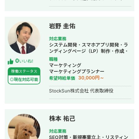
グ事業部立ち上げや、PR・SNS・SEO
の部署マネージャーを務める。営業職
として社内MVPを獲得。4年間在籍し
独立。 独立後はフリーランスとなり、
岩野 圭佑
フロントエンドエンジニア兼総合Web
マーケターとして活動。現在はWebコ
対応業務
ンサルティング会社を創設し、法人と
システム開発・スマホアプリ開発・ラ
してStockSunに参画。
ンディングページ（LP）制作・作成・
Youtubeチャンネル運営代行・立ち上
職種
0
いいね!
げ・ECサイト構築・ネットショップ作
マーケティング
成代行・SEO対策・新規事業立上・
マーケティングプランナー
稼働ステータス
SNS運用代行・ホームページ制作・作
30,000円～
希望時給単価
◎現在対応可能
成・リスティング広告運用代行・動画
制作・動画編集
StockSun株式会社 代表取締役
株本 祐己
対応業務
SEO対策・新規事業立上・リスティン