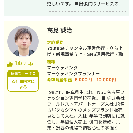
嬉しいです。 ■出張買取サービスの集
客成功事例 https://freelance-
meikan.com/freelance/355/blog/1175
■経歴・職歴 2020年6月〜 Webマー
ケ支援会社（当時社員7名）にインター
高見 誠治
ンとして参画し、案件獲得に向けた自
社集客（SEO・Web広告運用・LP制
対応業務
作・YouTubeチャンネル運用・メール
Youtubeチャンネル運営代行・立ち上
マーケティング等）を担当。 2022年3
げ・新規事業立上・SNS運用代行・動
月 名古屋大学理学部数学科卒。 2022
画制作・動画編集
職種
14
年4月〜 Webマーケ会社勤務。人材
いいね!
マーケティング
系クライアントを主に担当。 2024年11
マーケティングプランナー
稼働ステータス
月 これまでの経験を活かして独立し、
5,000円～10,000円
希望時給単価
株式会社プラマーケを設立。 ホームペ
△仕事内容に
ージ：https://plumarke.co.jp/ ■実績
よる
1982年、岐阜県生まれ。NSC名古屋フ
（※一部抜粋） #広告運用 ・出張買取
ァッション専門学校卒業。 ■ 株式会社
サービスにて、ROAS350%など、好調
ワールドストアパートナーズ入社 JR名
な事例が複数あり。 ・StockSun営業
古屋タカシマヤのメンズブランド販売
代行サービス「カリトルくん」、
員として入社。入社1年半で副店長に就
StockSunサロンの広告運用を担当。
任し、年間個人売上1億円を達成。営
・ベンチャー企業~大手企業のWebマ
業・接客の現場で顧客心理の掌握と売
ーケティング支援に携わり、Web広告