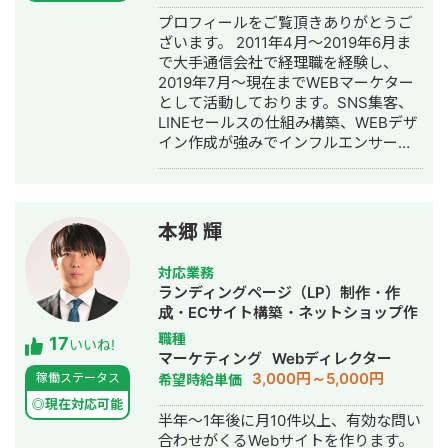
応等、専門性の高い案件も多くご相談
プロフィールをご覧頂きありがとうご
いただいています。 📌 経歴 2015年 神
ざいます。 2011年4月～2019年6月ま
戸市外国語大学 英米学科 卒業 2015年
で大手通信会社で経理職を経験し、
三井倉庫HD 入社：アメリカ・マレー
2019年7月～現在までWEBマーケター
シアにて物流・フォワーディング業務
として活動しております。SNS集客、
に従事 2020年 三菱重工業 入社：国産
LINEセールスの仕組み構築、WEBデザ
ジェット機「MRJ／スペースジェッ
イン作成が強みでインフルエンサーの
ト」、およびボーイング向けの調達業
方のLINE構築や整体師の方のコンサル
務を担当 2022年 Schneider Electric
などの実績がございます。
入社：エネルギー分野（UPS）にて海
外サプライチェーンを担当 2022年 株
式会社LA ORG 創業：翻訳・Web制
本郷 輝
作・英語教育の3事業を軸に、グローバ
ル支援サービスを提供 🔗 各種リンク
対応業務
【公式サイト】https://la-org.com
ランディングページ（LP）制作・作
【ポートフォリオ】
成・ECサイト構築・ネットショップ作
https://www.portfolio.la-org.com
成代行・SEO対策・記事作成代行・ラ
職種
17
【Lancers】
いいね!
イティング・ホームページ制作・作
マーケティング
Webディレクター
https://www.lancers.jp/profile/oregonian
成・オウンドメディア制作・構築・運
3,000円～5,000円
稼働ステータス
希望時給単価
srsltid=AfmBOop2KwuI5Nr4TQFKMAkw
用代行
rmHXQjVdk 【CrowdWorks】
◎現在対応可能
半年～1年後に月10件以上、有効な問い
https://crowdworks.jp/public/employee
合わせがくるWebサイトを作ります。
【ココナラ】