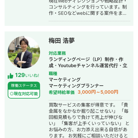
現在Webディレクションや戦略設計・
サジィ大分でプロ選手として活動しな
コンサルティングを行っています。制
がらWeb制作の経験を積んできました
作・SEOなどwebに関する案件をまる
（バサジィ大分在籍時は完全プロ契約
っと丸投げしていただいても対応が可
のため1年間休職）。 アスリートとし
能です。 緻密な戦略でクリニック様の
ての経験で培った「やると決めたら徹
集客をお手伝いさせていただきます。
底的にやり抜く」精神で、お客様のプ
また、常にレスを早めに対応を心がけ
ロジェクトに全力で取り組みます。
梅田 浩夢
ておりまして24時間365日対応が可能
です。 実際、弊社は地域名＋施術で上
対応業務
位表示が得意得意で、かなりの施術名
ランディングページ（LP）制作・作
をハックしています。 また、医療広告
成・Youtubeチャンネル運営代行・立
ガイドライン、薬機法にも対応した知
ち上げ・SEO対策・SNS運用代行・記
職種
129
見もあり安全性にも対応しておりま
いいね!
事作成代行・ライティング・ホームペ
マーケティング
す。 ■実績■ ・某美容系ビックワード
ージ制作・作成・リスティング広告運
マーケティングプランナー
稼働ステータス
で圏外→10位以内（半年） ・美容施術
用代行・オウンドメディア制作・構
3,000円～5,000円
希望時給単価
系ビッグワード 2位 ・新規患者数PV
◎現在対応可能
築・運用代行
が3ヶ月で２倍 ・半年で新規患者数が
買取サービスの集客が得意です。 「貴
1.5倍！
金属をなかなか掘り起こせない」 「毎
回相見積もりで負けて売上が伸びな
い」 「集客が上手くいっていない」 と
お悩みの方、お力添え出来る自信があ
ります。 お気軽にご相談いただけると