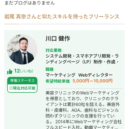
まだブログはありません
岩尾 真奈
さんと似たスキルを持ったフリーランス
川口 健作
対応業務
システム開発・スマホアプリ開発・ラ
ンディングページ（LP）制作・作成・
Youtubeチャンネル運営代行・立ち上
職種
12
いいね!
げ・ECサイト構築・ネットショップ作
マーケティング
Webディレクター
成代行・SEO対策・新規事業立上・
5,000円～10,000円
稼働ステータス
希望時給単価
SNS運用代行・記事作成代行・ライテ
◎現在対応可能
ィング・ホームページ制作・作成・バ
美容クリニックのWebマーケティング
ナー制作・デザイン・ロゴデザイン・
を得意としており、クリニックのクラ
作成・リスティング広告運用代行・オ
イアントは累計60社を超える。美容外
ウンドメディア制作・構築・運用代
科・皮膚科、AGA、歯科などジャンル
行・動画制作・動画編集・営業代行
問わずクリニックの支援を行ってい
る。 2014年にWebマーケティング会社
フルスピード入社。動画マーケティン