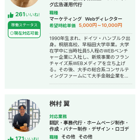
グ広告運用代行
職種
261
いいね!
マーケティング
Webディレクター
5,000円～10,000円
稼働ステータス
希望時給単価
◎現在対応可能
1990年生まれ、ドイツ・ハンブルク出
身。桐朋高校、早稲田大学卒業。大学
在学中に当時社員5人程のWEBベンチ
ャー企業に入社し、新規事業のフラン
チャイズ系WEBメディアを立ち上げ
る。その後、大手の総合系コンサルテ
ィングファームにて大手金融企業を顧
客としたIT系、会計系のプロジェクト
を経て、2017年7月にStockSun株式会
社を創業。
桝村 翼
対応業務
翻訳・事務代行・ホームページ制作・
作成・バナー制作・デザイン・ロゴデ
ザイン・作成・イラスト制作
その他
その他
職種
171
いいね!