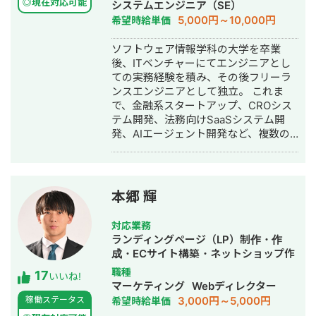
ンを通じては翻訳・リサーチ・海外対
用代行・記事作成代行・ライティン
◎現在対応可能
システムエンジニア（SE）
応等、専門性の高い案件も多くご相談
グ・翻訳・ホームページ制作・作成・
5,000円～10,000円
希望時給単価
いただいています。 📌 経歴 2015年 神
バナー制作・デザイン・ロゴデザイ
戸市外国語大学 英米学科 卒業 2015年
ン・作成・イラスト制作・動画制作・
ソフトウェア情報学科の大学を卒業
三井倉庫HD 入社：アメリカ・マレー
動画編集・AI活用
後、ITベンチャーにてエンジニアとし
シアにて物流・フォワーディング業務
ての実務経験を積み、その後フリーラ
に従事 2020年 三菱重工業 入社：国産
ンスエンジニアとして独立。 これま
ジェット機「MRJ／スペースジェッ
で、金融系スタートアップ、CROシス
ト」、およびボーイング向けの調達業
テム開発、法務向けSaaSシステム開
務を担当 2022年 Schneider Electric
発、AIエージェント開発など、複数の
入社：エネルギー分野（UPS）にて海
スタートアップ・事業会社のシステム
外サプライチェーンを担当 2022年 株
開発に携わってきました。 主にRuby
式会社LA ORG 創業：翻訳・Web制
on Railsを用いたバックエンド開発を
作・英語教育の3事業を軸に、グローバ
得意としており、要件定義、設計、実
本郷 輝
ル支援サービスを提供 🔗 各種リンク
装、本番リリース、運用改善まで一貫
【公式サイト】https://la-org.com
して対応しています。 特に、仕様が複
対応業務
【ポートフォリオ】
雑な業務システムや、要件がまだ固ま
ランディングページ（LP）制作・作
https://www.portfolio.la-org.com
りきっていない新規開発において、事
成・ECサイト構築・ネットショップ作
【Lancers】
業目的を整理しながら、正確にスピー
成代行・SEO対策・記事作成代行・ラ
https://www.lancers.jp/profile/oregonian
職種
17
ド感を持って形にしていくことを強み
いいね!
イティング・ホームページ制作・作
srsltid=AfmBOop2KwuI5Nr4TQFKMAkw
マーケティング
Webディレクター
としています。 いまはスタートアップ
成・オウンドメディア制作・構築・運
rmHXQjVdk 【CrowdWorks】
3,000円～5,000円
稼働ステータス
希望時給単価
案件にてAIエージェント開発にも携わ
用代行
https://crowdworks.jp/public/employee