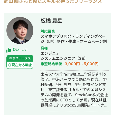
武田 瞳
さんと似たスキルを持ったフリーランス
板橋 晟星
対応業務
スマホアプリ開発・ランディングペー
ジ（LP）制作・作成・ホームページ制
作・作成・バナー制作・デザイン・漫
職種
0
いいね!
画制作・AI活用
エンジニア
システムエンジニア（SE）
稼働ステータス
3,000円～5,000円
希望時給単価
◎現在対応可能
東京大学大学院 情報理工学系研究科を
修了。香港ハーフで英語にも対応。 野
村総研、野村證券、野村證券インド支
社、東京証券取引所などでの金融シス
テムの開発を経て、StockSun株式会社
の創業期にCTOとして参画。現在は組
織再編によりStockSun開発パートナー
を務める。 武田塾の全国400校舎以上