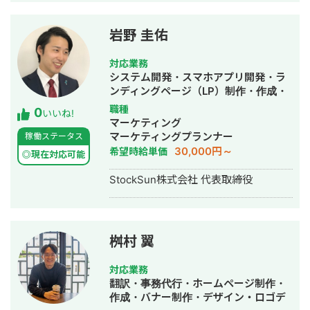
で使われる塾生管理システムや、
StockSun自社サービスであるフリーラ
ンス名鑑、マッチングアプリのフェリ
岩野 圭佑
恋、年収チャンネルの転職者と企業の
マッチングサービスである年収スカウ
対応業務
トなど数十のサービスを1人でサクっと
システム開発・スマホアプリ開発・ラ
開発。近年はChatGPTを用いたチャッ
ンディングページ（LP）制作・作成・
トボットやパワポスライド自動生成シ
Youtubeチャンネル運営代行・立ち上
職種
0
ステム等、AIを活用したシステムも多
いいね!
げ・ECサイト構築・ネットショップ作
マーケティング
数開発している。 チームを組んで複数
成代行・SEO対策・新規事業立上・
マーケティングプランナー
稼働ステータス
人で開発すると品質が落ちやすいた
SNS運用代行・ホームページ制作・作
30,000円～
希望時給単価
め、要件定義からプログラミング含め
◎現在対応可能
成・リスティング広告運用代行・動画
自身1人で全て完結することにより、１
制作・動画編集
StockSun株式会社 代表取締役
つ１つのシステムの品質にこだわって
開発する方針をとっている。開発速度
も早く、品質の良いサービスを最速か
つ他より安い価格で開発できる。 得意
領域はAI開発・Web開発・スマホアプ
桝村 翼
リ・社内システムなどITシステム全般
の開発。 インタビュー記事はこちら
対応業務
翻訳・事務代行・ホームページ制作・
作成・バナー制作・デザイン・ロゴデ