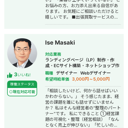
お悩みの方、お力添え出来る自信があ
ります。 お気軽にご相談いただけると
嬉しいです。 ■出張買取サービスの集
客成功事例 https://freelance-
meikan.com/freelance/355/blog/1175
■経歴・職歴 2020年6月〜 Webマー
ケ支援会社（当時社員7名）にインター
Ise Masaki
ンとして参画し、案件獲得に向けた自
社集客（SEO・Web広告運用・LP制
対応業務
作・YouTubeチャンネル運用・メール
ランディングページ（LP）制作・作
マーケティング等）を担当。 2022年3
成・ECサイト構築・ネットショップ作
月 名古屋大学理学部数学科卒。 2022
成代行・SEO対策・SNS運用代行・事
デザイナー
Webデザイナー
職種
3
年4月〜 Webマーケ会社勤務。人材
いいね!
務代行・バナー制作・デザイン・ロゴ
3,000円～5,000円
希望時給単価
系クライアントを主に担当。 2024年11
デザイン・作成・動画制作・動画編
稼働ステータス
月 これまでの経験を活かして独立し、
集・AI活用
「相談したいけど、何から話せばいい
株式会社プラマーケを設立。 ホームペ
◎現在対応可能
かわからない。」 そう感じたまま、経
ージ：https://plumarke.co.jp/ ■実績
営の課題を誰にも話せずにいません
（※一部抜粋） #広告運用 ・出張買取
か？ 私はそんな経営者の"整理のパート
サービスにて、ROAS350%など、好調
ナー"です。 私にできること ①経営課
な事例が複数あり。 ・StockSun営業
題の可視化・整理（経営相談） 「なん
代行サービス「カリトルくん」、
となく売上が伸びない」「忙しいのに
StockSunサロンの広告運用を担当。