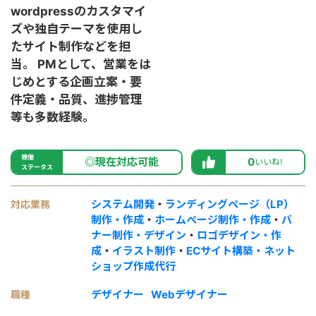
wordpressのカスタマイ
ズや独自テーマを使用し
たサイト制作などを担
当。 PMとして、営業をは
じめとする企画立案・要
件定義・品質、進捗管理
等も多数経験。
稼働
◎現在対応可能
0
いいね!
ステータス
システム開発
・
ランディングページ（LP）
対応業務
制作・作成
・
ホームページ制作・作成
・
バ
ナー制作・デザイン
・
ロゴデザイン・作
成
・
イラスト制作
・
ECサイト構築・ネット
ショップ作成代行
デザイナー
Webデザイナー
職種