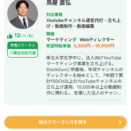
の経営者・個人事業主をサポートして
鳥屋 直弘
PostgreSQL、JS、Python） ・リース
います。 「制約の中で最大の成果を出
業様向け代理店向けWebAPI開発
す」──これは障害を持つ私が日々実
対応業務
（AWS全般、GoLang、JS） ・通販サ
践してきたことであり、中小企業の経
Youtubeチャンネル運営代行・立ち上
イトインフラ構築支援、要件定義～開
営改善と同じ考え方だと思っていま
げ・動画制作・動画編集
発（AWS, ECCube） ・結婚相談所様
す。だからこそ、コスト・人手・時間
職種
12
向けオウンドメディア制作
が限られた環境でもリアルな提案がで
いいね!
マーケティング
Webディレクター
（WordPress、JS、ウェブディレクト
きます。 こんな方にご連絡ください 経
5,000円～10,000円
稼働ステータス
希望時給単価
ションな）
営課題はあるが、何から手をつければ
いいかわからない デザインと経営の相
◎現在対応可能
東北大学在学中に、法人向けYouTube
談を別々にするのが面倒 地方在住で良
マーケティング事業を立ち上げる。
質な相談相手が見つからない コストを
StockSunに参画後、年収チャンネルの
抑えつつ、本質的な改善をしたい 正直
ディレクターを始めとして、7年間で累
に、気を使わず話せる相手を探してい
計150CH以上のYouTubeチャンネルの
る 対応可能なサービス一覧 Webサイト
立ち上げ運用、15,000本以上の動画制
制作：ホームページ制作、LP制作 経営
作に携わる。 支援した法人のチャンネ
相談：課題可視化・図解・優先順位整
ルの実績数・動画の制作数は国内トッ
理・戦略立案サポート バナー制作：広
プクラス。 StockSunのSNSマーケタ
告バナー・SNS投稿画像・ヘッダー・
ー・ディレクター・編集者が集まる
アイコン 動画制作： ショート動画
500人の動画チームの統括を務める。
（SNS・採用・商品紹介） 印刷物：名
他のフリーランスを探す
刺・パンフレット・チラシ・会社案内
記事：金融記事、人事記事 その他：フ