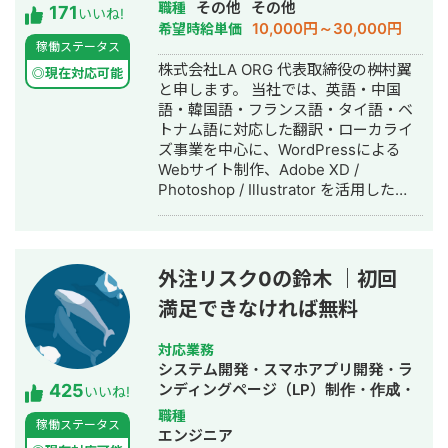
ザイン・作成・イラスト制作
その他
その他
職種
171
いいね!
10,000円～30,000円
希望時給単価
稼働ステータス
株式会社LA ORG 代表取締役の桝村翼
◎現在対応可能
と申します。 当社では、英語・中国
語・韓国語・フランス語・タイ語・ベ
トナム語に対応した翻訳・ローカライ
ズ事業を中心に、WordPressによる
Webサイト制作、Adobe XD /
Photoshop / Illustrator を活用した
Webデザイン制作を展開しています。
また、英語学習支援にも力を入れてお
り、小中学生向けの英語学習塾を経営
しています。 現在は、世界シェア第4
外注リスク0の鈴木 ｜初回
位のグローバル製薬メーカー日本法人
満足できなければ無料
様をはじめ、プライム市場上場企業グ
ループ会社様、NASDAQ上場を控える
ベンチャー企業様など、業界を問わず
対応業務
多くのクライアントと取引実績があり
システム開発・スマホアプリ開発・ラ
425
ます。 クラウドソーシング（Lancers
ンディングページ（LP）制作・作成・
いいね!
／CrowdWorks／ココナラ）でも継続
ECサイト構築・ネットショップ作成代
職種
稼働ステータス
的にご依頼をいただいており、SSサロ
行・SEO対策・新規事業立上・SNS運
エンジニア