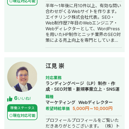
っており、AI活用した業務効率化、新
◎現在対応可能
【ココナラ】
半年～1年後に月10件以上、有効な問い
機能開発、既存プロダクトへのAI機能
https://coconala.com/users/2204682?
合わせがくるWebサイトを作ります。
の組み込みなどにも対応しています。
srsltid=AfmBOoqYND8AKR3YqHKQ3-
エイチリンク株式会社代表。SEO・
単純に言われたものを作るだけではな
BxWOkyg3sz0PsR36KnLqErFCjzVGkV4n
Web制作歴7年目のWebエンジニア・
く、事業として使える形に落とし込む
Webディレクターとして、WordPress
ことを重視し、開発の初期段階からリ
を用いたHP制作とニッチ業界のSEO対
リース後の運用まで伴走しています。
策による売上向上を専門としていま
す。 HP/LP制作実績は100サイト以
上。パーソナルジム、土木工事会社、
不動産会社など多業種に対応してきま
した。SEO対策においては、ゼロから
江見 崇
立ち上げた新規サイトをニッチ市場で
サービスキーワード検索1位に導き、月
対応業務
間1.5万PV、月商500万円の売上を実現
ランディングページ（LP）制作・作
した実績があります。 エンジニア知識
成・SEO対策・新規事業立上・SNS運
を持ったSEOディレクターとして、大
用代行・記事作成代行・ライティン
職種
6
量のページを作成するようないわゆる
いいね!
グ・翻訳・ホームページ制作・作成・
マーケティング
Webディレクター
データベース型のサイトの構築も得意
バナー制作・デザイン・ロゴデザイ
5,000円～10,000円
稼働ステータス
希望時給単価
です。 競合が対応しきれないような細
ン・作成・イラスト制作・リスティン
かいキーワードまで対策して、お問合
◎現在対応可能
グ広告運用代行
プロフィールプロフィールをご覧いた
せにつなげる戦略でお客様の売上に貢
だきありがとうございます。 （株）ト
献します。 少し珍しいキャリアの特徴