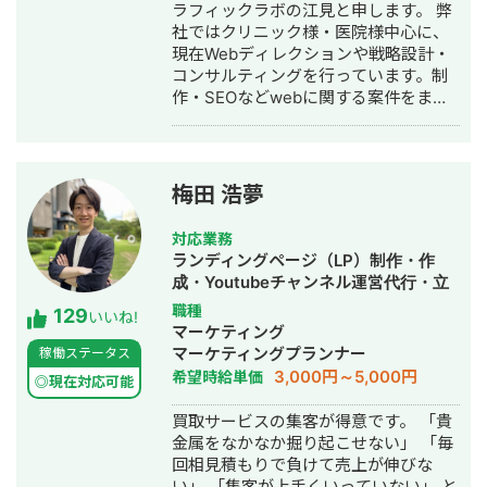
ラフィックラボの江見と申します。 弊
として、Fリーグ（フットサル日本トッ
社ではクリニック様・医院様中心に、
プリーグ）のエスポラーダ北海道、バ
現在Webディレクションや戦略設計・
サジィ大分でプロ選手として活動しな
コンサルティングを行っています。制
がらWeb制作の経験を積んできました
作・SEOなどwebに関する案件をまる
（バサジィ大分在籍時は完全プロ契約
っと丸投げしていただいても対応が可
のため1年間休職）。 アスリートとし
能です。 緻密な戦略でクリニック様の
ての経験で培った「やると決めたら徹
集客をお手伝いさせていただきます。
底的にやり抜く」精神で、お客様のプ
また、常にレスを早めに対応を心がけ
ロジェクトに全力で取り組みます。
梅田 浩夢
ておりまして24時間365日対応が可能
です。 実際、弊社は地域名＋施術で上
対応業務
位表示が得意得意で、かなりの施術名
ランディングページ（LP）制作・作
をハックしています。 また、医療広告
成・Youtubeチャンネル運営代行・立
ガイドライン、薬機法にも対応した知
ち上げ・SEO対策・SNS運用代行・記
職種
129
見もあり安全性にも対応しておりま
いいね!
事作成代行・ライティング・ホームペ
マーケティング
す。 ■実績■ ・某美容系ビックワード
ージ制作・作成・リスティング広告運
マーケティングプランナー
稼働ステータス
で圏外→10位以内（半年） ・美容施術
用代行・オウンドメディア制作・構
3,000円～5,000円
希望時給単価
系ビッグワード 2位 ・新規患者数PV
◎現在対応可能
築・運用代行
が3ヶ月で２倍 ・半年で新規患者数が
買取サービスの集客が得意です。 「貴
1.5倍！
金属をなかなか掘り起こせない」 「毎
回相見積もりで負けて売上が伸びな
い」 「集客が上手くいっていない」 と