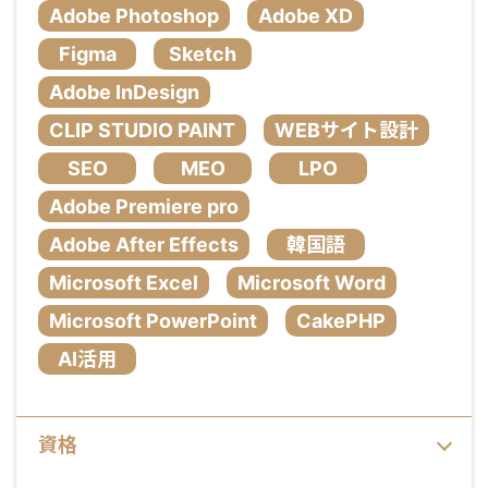
Adobe Photoshop
Adobe XD
Figma
Sketch
Adobe InDesign
CLIP STUDIO PAINT
WEBサイト設計
SEO
MEO
LPO
Adobe Premiere pro
Adobe After Effects
韓国語
Microsoft Excel
Microsoft Word
Microsoft PowerPoint
CakePHP
AI活用
資格