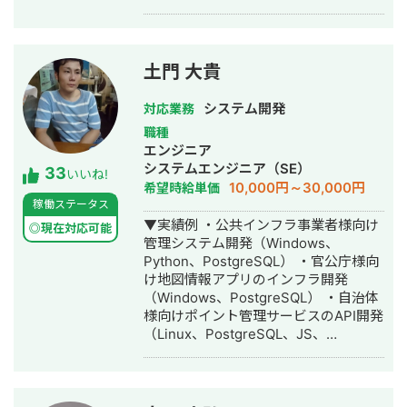
利益が出ない」──そんな言語化しに
・ベンチャー企業~大手企業のWebマ
くい悩みを、図解とデータで整理しま
ーケティング支援に携わり、Web広告
す。問題の場所・原因・優先順位を一
運用、LP制作を担当。費用対効果を
緒に明確にする、それが私の仕事の出
1.5〜2倍に改善するなど多数。 #SEO
土門 大貴
発点です。 ②デザイン制作（実行支
・インターン先にて自社サイトのSEO
援） 課題が見えたら、次は「動かす」
対策を1人で担当し、月間アクセス数を
システム開発
対応業務
フェーズ。バナー広告・SNS画像・名
約7倍(3,000→約22,000)、月間問い合
職種
刺・パンフレット・ショート動画・サ
わせ件数を1件から4〜5件まで成長。
エンジニア
ムネイル・アイコン・ヘッダーなど、
・人材系SEOメディアにてKW「商標名
システムエンジニア（SE）
33
中小企業の販促・採用・ブランディン
+評判」で1位、「転職エージェント お
いいね!
10,000円～30,000円
希望時給単価
グに必要なデザインを制作します。 →
すすめ」で10位以内を獲得。
稼働ステータス
相談だけ・制作だけ、どちらのご依頼
#YouTube ・法人向けYouTubeチャン
▼実績例 ・公共インフラ事業者様向け
も歓迎します。 私について 元大手企業
ネル運営に立ち上げ時から携わり、チ
◎現在対応可能
管理システム開発（Windows、
の正社員として、複数の事業部でプロ
ャンネル登録者数4,000人、月間商談獲
Python、PostgreSQL） ・官公庁様向
ジェクト推進・課題解決を経験。その
得10〜15件達成。 →企画、台本作成、
け地図情報アプリのインフラ開発
後、身体障害を持ちながら独立し、小
撮影、編集、分析全て担当。 ■ 主な経
（Windows、PostgreSQL） ・自治体
さなデザイン事務所の一人社長として
験業界 ・買取サービス ・不用品回収
様向けポイント管理サービスのAPI開発
活動しています。 移動に制約があるた
・人材紹介：toC/toBいずれも経験あり
（Linux、PostgreSQL、JS、
め、すべてのやり取りをオンラインで
・営業代行 ・SaaS ・広告代理店 ・飲
Python） ・大手製造業様向けクラウド
完結できる体制を整えてきました。
食店 ・官公庁
環境開発支援（AWS全般、
Zoom・Google Meet・チャットツー
Terraform） ・公共事業様向け顔認証
ルを駆使し、北海道から沖縄まで全国
決算システム基盤開発（Windows、