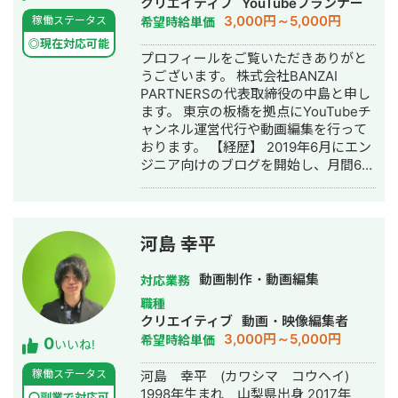
クリエイティブ
YouTubeプランナー
で、サイト構造の改善を実施し300
す。少々お時間はいただくかもしれま
3,000円～5,000円
稼働ステータス
希望時給単価
万-400万PV/月を達成。 ・単価4000-
せんが、がんばって制作いたします。
5000円のギフト食品ECの広告運用を
また文字要素のある デザインの場合、
◎現在対応可能
プロフィールをご覧いただきありがと
見直し、CPAの半減を達成。 ・スポー
原稿をそのままコピペ、という安易な
うございます。 株式会社BANZAI
ツジム Google広告運用、住宅関連
制作は行いません。より適切な表現に
PARTNERSの代表取締役の中島と申し
Meta広告運用経験もあり
なるように考え、ご提案いたします。
ます。 東京の板橋を拠点にYouTubeチ
2022年よりプレミアプロでの動画編集
ャンネル運営代行や動画編集を行って
やアフターエフェクツによるモーショ
おります。 【経歴】 2019年6月にエン
ングラフィックスなど映像制作も承っ
ジニア向けのブログを開始し、月間6万
ております。また、ワンオペではあり
PVほどです。 2019年11月にYouTube
ますが撮影なども対応可能です。 ポー
に参入し、セルフプロデュースした
トフォリオはコチラから
「なかしーの電子工作部」は登録者数3
https://www.foriio.com/frappe すべて
万人を越えることができました。 初心
のリンクはコチラから
河島 幸平
者向けの解説が企業に評価され、5社か
https://linktr.ee/frappe_zenzai
ら商品紹介の依頼が来ました。
動画制作・動画編集
対応業務
https://www.youtube.com/channel/UCB
職種
その後、投資チャンネルをプロデュー
クリエイティブ
動画・映像編集者
スし、バックエンドのサービスの集客
3,000円～5,000円
希望時給単価
0
にYouTubeを活用したことで1年間の売
いいね!
上約700万円を達成することができま
稼働ステータス
河島 幸平 (カワシマ コウヘイ)
した。 自分のYouTubeに対するノウハ
1998年生まれ 山梨県出身 2017年
ウがどれだけのものなのか検証するた
〇副業で対応可