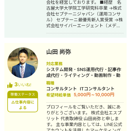
会社を経営しております。 ■経歴 名
画制作、分析・改善まで 一通り経験
いう問い合わせだけでも大歓迎です。
古屋大学大学院工学研究科卒業 →株式
しております クラウドワークスの発注
初回は状況をお聞きするだけのご相談
会社セプテーニジャパン（運用コンサ
者ページはこちら
も承ります。
ル） セプテーニ最優秀新人賞受賞 →株
https://crowdworks.jp/public/employers
式会社サイバーエージェント（メディ
◎勤務していた会社のYouTubeチャン
アセールス・運用コンサル） サイバー
ネルを運用 →自社商品を販売し、教育
エージェント全社ベストスタッフ受賞
ステップ無しYouTubeのみの販売で
(2022) →株式会社Tria設立 セプテーニ
CVR20%を達成 ◎広告収益を目的とし
出身のメンバー3人で設立 ■実績 ・エ
たYouTubeチャンネル →0からチャン
山田 尚弥
ンタメAPPの営業実績 ・金融クライア
ネルを立ち上げ、1年で登録者数2万人
ントリスティング広告1.5億/月運用 ・
超えを達成 →10万再生以上の動画31本
対応業務
エンタメAPP 1.5億/月運用 ・エンタメ
(ショート動画ではありません) →100万
システム開発・SNS運用代行・記事作
APP 7千万/月運用 ・健康食品 4千万/
再生以上の動画4本 →200万再生以上の
成代行・ライティング・動画制作・動
月運用 ※APP・健康食品・金融を中心
動画1本 ◎投資系チャンネル(集客目的)
画編集
職種
3
に担当実績あり ・フルファネル提案実
→1ヵ月の売上200万円以上 【メディア
いいね!
コンサルタント
ITコンサルタント
績あり
出演歴】 ・StockSun 「YouTubeディ
5,000円～10,000円
稼働ステータス
希望時給単価
レクター道場ch」
https://www.youtube.com/watch?
△仕事内容に
プロフィールをご覧いただき、誠にあ
よる
v=h0xP2XUlTGo ・StockSun 「Web
りがとうございます。 株式会社エスプ
マーケティングTV【StockSun株式会
リット 代表取締役 山田尚弥と申しま
社】」 7:00～
す。 主な事業内容としては、LINE公式
https://www.youtube.com/watch?
アカウントを活用したマーケティング