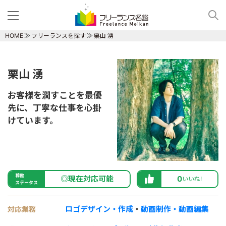
HOME
フリーランスを探す
栗山 湧
栗山 湧
お客様を潤すことを最優
先に、丁寧な仕事を心掛
けています。
稼働
◎現在対応可能
0
いいね!
ステータス
ロゴデザイン・作成
・
動画制作・動画編集
対応業務