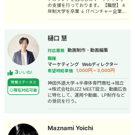
v=dtFUYWVxSgY&t=420s ・
の支援を行っております。 【職歴】 4
StockSun 「Webマーケティング
年制大学を卒業 ↓ ITベンチャー企業に
TV【StockSun株式会社】」 7:44～
入社 主にネットワーク関係の構築・運
https://www.youtube.com/watch?
用・保守業務を経験する（約3年） ↓
v=1Bb7eF2mmuI&t=464s ・
社会福祉法人に転職 高齢者介護・障が
StockSun 「YouTubeディレクター道
い者の生活支援を行う（約3年） ↓ フ
場ch」 18:40～
樋口 慧
リーランスのLINE公式アカウント専門
https://www.youtube.com/watch?
コンサルタントとして活動する 【経
v=nQOg0VVft8c&t=1120s 公式LINEは
動画制作・動画編集
対応業務
歴】 副業で、約2年間Webライター・
こちら https://lin.ee/R7hIisk 無料で相
職種
アフィリエイターとして活動する ↓ 実
談も受け付けています。 興味がある方
マーケティング
Webディレクター
店舗や某YouTuber（登録者数約2,500
は、お気軽にご連絡ください。
1,000円～3,000円
希望時給単価
3
人）のLINE公式アカウントの構築・運
いいね!
用代行をし、売上を大幅にアップさせ
稼働ステータス
神田外語大学→半導体専門商社→独立
たことをキッカケにフリーランスの
→株式会社BUZZ MEET設立。動画広告
LINEコンサルタントとして活動する。
◎現在対応可能
に特化して、運用や動画、LP制作など
2023年 株式会社エスプリット 代表取
の受託を行う。
締役に就任。 【主な実績】 ・LINE公式
アカウントの構築、運用、コンサル件
数は250件以上 ・L Message 認定講座
の講師（2023年～） ・バンタンクリ
エイターズアカデミー SNS戦略 講師
Maznami Yoichi
（2022年）