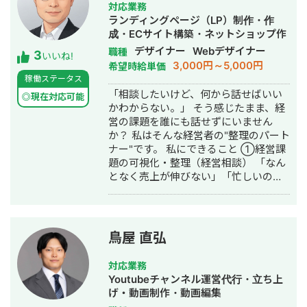
対応業務
ランディングページ（LP）制作・作
成・ECサイト構築・ネットショップ作
成代行・SEO対策・SNS運用代行・事
デザイナー
Webデザイナー
職種
3
いいね!
務代行・バナー制作・デザイン・ロゴ
3,000円～5,000円
希望時給単価
デザイン・作成・動画制作・動画編
稼働ステータス
集・AI活用
「相談したいけど、何から話せばいい
◎現在対応可能
かわからない。」 そう感じたまま、経
営の課題を誰にも話せずにいません
か？ 私はそんな経営者の"整理のパート
ナー"です。 私にできること ①経営課
題の可視化・整理（経営相談） 「なん
となく売上が伸びない」「忙しいのに
利益が出ない」──そんな言語化しに
くい悩みを、図解とデータで整理しま
す。問題の場所・原因・優先順位を一
緒に明確にする、それが私の仕事の出
鳥屋 直弘
発点です。 ②デザイン制作（実行支
援） 課題が見えたら、次は「動かす」
対応業務
フェーズ。バナー広告・SNS画像・名
Youtubeチャンネル運営代行・立ち上
刺・パンフレット・ショート動画・サ
げ・動画制作・動画編集
ムネイル・アイコン・ヘッダーなど、