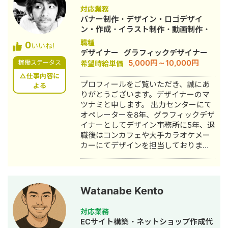
対応業務
バナー制作・デザイン・ロゴデザイ
ン・作成・イラスト制作・動画制作・
動画編集
職種
0
いいね!
デザイナー
グラフィックデザイナー
5,000円～10,000円
稼働ステータス
希望時給単価
△仕事内容に
プロフィールをご覧いただき、誠にあ
よる
りがとうございます。デザイナーのマ
ツナミと申します。 出力センターにて
オペレーターを8年、グラフィックデザ
イナーとしてデザイン事務所に5年、退
職後はコンカフェや大手カラオケメー
カーにてデザインを担当しておりまし
た。 出力センターではお客様の入稿デ
ータを印画紙やフィルムに出力、また
スキャニングやデータ修正なども行い
ました。お客様の9割がデザイナーとい
Watanabe Kento
うこともあり、作る側に回りたいと思
い、その後デザイナーに転身。 デザイ
対応業務
ン事務所では主に医療機器や重工業メ
ECサイト構築・ネットショップ作成代
ーカー、製薬会社のパンフレット、ま