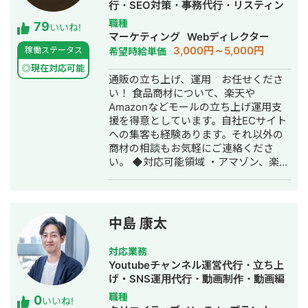
行・SEO対策・事務代行・リスティン
た弁護士事務所のポスターなど、比較
グ広告運用代行
職種
79
的堅めの仕事を担当していました。そ
いいね!
マーケティング
Webディレクター
の後勤めたコンカフェでは一転して
3,000円～5,000円
稼働ステータス
希望時給単価
POPなデザイン。ですがこちらの方が
自分の得意分野です。 秋葉原の街角で
◎現在対応可能
通販の立ち上げ、運用 お任せくださ
よくメイドが配ってるフライヤーやメ
い！ 食品商材について、楽天や
イドのDVDパッケージデザイン、チェ
Amazonなどモールの立ち上げ運用支
キのセレクト、人生相談、たまにキッ
援を得意としています。自社ECサイト
チンに立ちお酒を作ったり… 期間は短
への集客も経験あります。それ以外の
かったですが貴重な経験でした。 その
商材の相談もお気軽にご連絡くださ
後はカラオケメーカーにて主にメルマ
い。 ◆対応可能領域 ・アマゾン、楽天
ガのクーポン画像や注文リモコンのグ
の立上げ運用全般 ・自社EC 集客全般
ラフィック、アプリ内のグラフィッ
・スポーツジム web集客全般 ・住宅関
ク、イベントポスターやロゴ、メニュ
連 広告運用 ◆経歴 千葉大学大学院卒
ーブック、動画制作やSNSの立ち上げ
業→製造会社でのプラントエンジニア
から運営まで、幅広く携わりました。
中島 康太
を経てEC専門のマーケターへ転職。主
並行してフリーの案件としてはミュー
にGoogle、Metaの広告運用を中心に
ジックスクールやカフェのロゴ、マス
対応業務
担当。 ◆実績 ・地方レトルト食品EC
コットキャラクターのデザイン、DMや
Youtubeチャンネル運営代行・立ち上
の立ち上げ支援。自社サイトへの集客
パンフレット、TシャツデザインやCD
げ・SNS運用代行・動画制作・動画編
を行い、売上0→10万/月 を1か月で達
ジャケットデザインなど。 デザインは
集
職種
0
成。 ・ポータルサイトへの集客対策
じっくりと煮詰めて行うスタイルで
いいね!