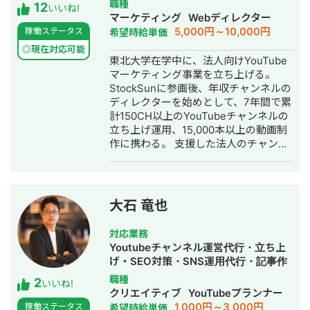
職種
12
中小企業の販促・採用・ブランディン
いいね!
マーケティング
Webディレクター
グに必要なデザインを制作します。 →
5,000円～10,000円
稼働ステータス
希望時給単価
相談だけ・制作だけ、どちらのご依頼
も歓迎します。 私について 元大手企業
◎現在対応可能
東北大学在学中に、法人向けYouTube
の正社員として、複数の事業部でプロ
マーケティング事業を立ち上げる。
ジェクト推進・課題解決を経験。その
StockSunに参画後、年収チャンネルの
後、身体障害を持ちながら独立し、小
ディレクターを始めとして、7年間で累
さなデザイン事務所の一人社長として
計150CH以上のYouTubeチャンネルの
活動しています。 移動に制約があるた
立ち上げ運用、15,000本以上の動画制
め、すべてのやり取りをオンラインで
作に携わる。 支援した法人のチャンネ
完結できる体制を整えてきました。
ルの実績数・動画の制作数は国内トッ
Zoom・Google Meet・チャットツー
プクラス。 StockSunのSNSマーケタ
ルを駆使し、北海道から沖縄まで全国
ー・ディレクター・編集者が集まる
の経営者・個人事業主をサポートして
500人の動画チームの統括を務める。
います。 「制約の中で最大の成果を出
大石 竜也
す」──これは障害を持つ私が日々実
践してきたことであり、中小企業の経
対応業務
営改善と同じ考え方だと思っていま
Youtubeチャンネル運営代行・立ち上
す。だからこそ、コスト・人手・時間
げ・SEO対策・SNS運用代行・記事作
が限られた環境でもリアルな提案がで
成代行・ライティング・動画制作・動
職種
2
きます。 こんな方にご連絡ください 経
いいね!
画編集・AI活用
クリエイティブ
YouTubeプランナー
営課題はあるが、何から手をつければ
1,000円～3,000円
稼働ステータス
希望時給単価