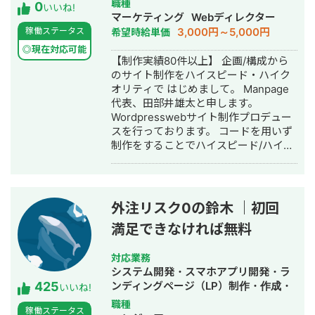
職種
0
いう評価をいただいております。 私が
いいね!
制作・作成・動画制作・動画編集・営
マーケティング
Webディレクター
何より大切にしているのは、「作って
業代行
3,000円～5,000円
稼働ステータス
希望時給単価
終わり」にしないことです。ホームペ
ージは公開してからが本番で、24時間
◎現在対応可能
【制作実績80件以上】 企画/構成から
働く営業マンとして成果を生み続ける
のサイト制作をハイスピード・ハイク
設計こそが価値だと考えています。デ
オリティで はじめまして。 Manpage
ザインだけでなくSEO・マーケティン
代表、田部井雄太と申します。
グまで一気通貫で、お客様の事業成長
Wordpresswebサイト制作プロデュー
に本気で伴走することを信条としてい
スを行っております。 コードを用いず
ます。 Wixのこと、Web集客のこと、
制作をすることでハイスピード/ハイク
そして「成果の出るサイト」づくりに
オリティでのサイト制作を実現するこ
ついて、現場で得た一次情報をこれか
とをポリシーとしております。 また、
らも発信してまいります。何卒よろし
編集方法をお伝えすることにより、月
くお願いいたします。
額費用の一切かからないサイト制作を
外注リスク0の鈴木 ｜初回
行なっております。 制作実績はこちら
満足できなければ無料
です。 アフロリゾート様
https://afroresort.com/ ホワイトニン
グプラス様 http://whitening-plus.net/
対応業務
山陽重機株式会社様
システム開発・スマホアプリ開発・ラ
425
http://xs895320.xsrv.jp/ 有限会社KYK
ンディングページ（LP）制作・作成・
いいね!
様 http://ks211228.wpx.jp/ etc.... 迅速
ECサイト構築・ネットショップ作成代
職種
稼働ステータス
なレスポンスかつ真摯な対応を心がけ
行・SEO対策・新規事業立上・SNS運