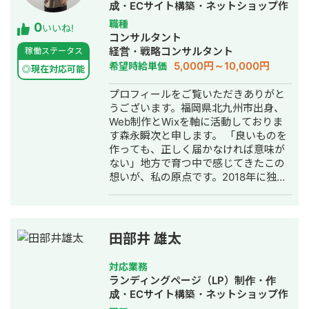
成・ECサイト構築・ネットショップ作
えています。 だからこそ、丁寧なヒア
成代行・SEO対策・SNS運用代行・ホ
職種
0
リングを通して課題や目的を整理した
いいね!
ームページ制作・作成・オウンドメデ
コンサルタント
上でのデザイン提案を大切にしていま
ィア制作・構築・運用代行
経営・戦略コンサルタント
稼働ステータス
す。 音楽大学で培った表現力や、教員
5,000円～10,000円
希望時給単価
免許取得の過程で身につけた「伝える
◎現在対応可能
力」を活かし、ユーザーの行動を促
プロフィールをご覧いただきありがと
し、成果に直結するデザインを制作い
うございます。福岡県北九州市出身、
たします。 これまでに制作した実績を
Web制作とWixを軸に活動しておりま
ポートフォリオにまとめております。
す森永瞬次と申します。 「良いものを
https://fori.io/designer-nao （掲載可
作っても、正しく届かなければ意味が
能なもののみとなります） どうぞ、よ
ない」地方で育つ中で感じてきたこの
ろしくお願いいたします。
想いが、私の原点です。2018年に独立
し、当時まだ黎明期だったノーコード
ツール「Wix」にいち早く可能性を見
出して以来、一貫してWixと向き合い
続けてきました。 これまでに400サイ
田部井 雄太
ト以上、250社を超える企業のWeb制
作と事業成長支援に携わってまいりま
対応業務
した。Wixの認定パートナーとして国
ランディングページ（LP）制作・作
内最高位の「レジェンドレベル」、そ
成・ECサイト構築・ネットショップ作
してWix Studioの国内導入実績No.1と
成代行・SNS運用代行・ホームページ