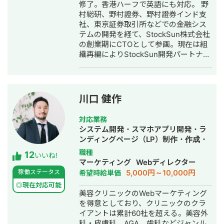
修了。香港ハーフで英語にも対応。 野
村総研、野村證券、野村證券インド支
社、東京証券取引所などでの金融シス
テムの開発を経て、StockSun株式会社
の創業期にCTOとして参画。現在は組
織再編によりStockSun開発パートナー
を務める。 武田塾の全国400校舎以上
で使われる塾生管理システムや、
StockSun自社サービスであるフリーラ
ンス名鑑、マッチングアプリのフェリ
川口 健作
恋、年収チャンネルの転職者と企業の
マッチングサービスである年収スカウ
対応業務
トなど数十のサービスを1人でサクっと
システム開発・スマホアプリ開発・ラ
開発。近年はChatGPTを用いたチャッ
ンディングページ（LP）制作・作成・
トボットやパワポスライド自動生成シ
Youtubeチャンネル運営代行・立ち上
職種
12
ステム等、AIを活用したシステムも多
いいね!
げ・ECサイト構築・ネットショップ作
マーケティング
Webディレクター
数開発している。 チームを組んで複数
成代行・SEO対策・新規事業立上・
5,000円～10,000円
稼働ステータス
希望時給単価
人で開発すると品質が落ちやすいた
SNS運用代行・記事作成代行・ライテ
め、要件定義からプログラミング含め
◎現在対応可能
ィング・ホームページ制作・作成・バ
美容クリニックのWebマーケティング
自身1人で全て完結することにより、１
ナー制作・デザイン・ロゴデザイン・
を得意としており、クリニックのクラ
つ１つのシステムの品質にこだわって
作成・リスティング広告運用代行・オ
イアントは累計60社を超える。美容外
開発する方針をとっている。開発速度
ウンドメディア制作・構築・運用代
科・皮膚科、AGA、歯科などジャンル