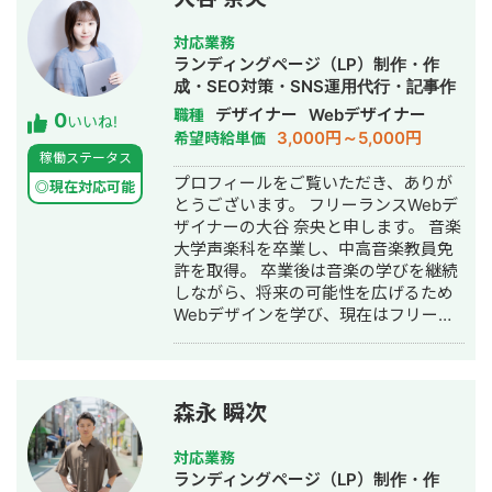
対応業務
ランディングページ（LP）制作・作
成・SEO対策・SNS運用代行・記事作
成代行・ライティング・ホームページ
デザイナー
Webデザイナー
職種
0
いいね!
制作・作成・バナー制作・デザイン・
3,000円～5,000円
希望時給単価
AI活用
稼働ステータス
プロフィールをご覧いただき、ありが
◎現在対応可能
とうございます。 フリーランスWebデ
ザイナーの大谷 奈央と申します。 音楽
大学声楽科を卒業し、中高音楽教員免
許を取得。 卒業後は音楽の学びを継続
しながら、将来の可能性を広げるため
Webデザインを学び、現在はフリーラ
ンスWebデザイナーとして活動してい
ます。 【現在の業務内容】 ・HP（ホ
ームページ） ・LP（ランディングペー
ジ） ・広告バナー ・名刺 ・チラシ ・
森永 瞬次
パンフレット ・SNS画像 など
デザインは単に見た目を整えるだけで
対応業務
はなく、クライアント様の想いやサー
ランディングページ（LP）制作・作
ビスの魅力を届けるための手段だと考