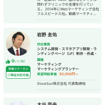
も早く、品質の良いサービスを最速か
行・動画制作・動画編集・営業代行
問わずクリニックの支援を行ってい
つ他より安い価格で開発できる。 得意
る。 2014年にWebマーケティング会社
領域はAI開発・Web開発・スマホアプ
フルスピード入社。動画マーケティン
リ・社内システムなどITシステム全般
グ事業部立ち上げや、PR・SNS・SEO
の開発。 インタビュー記事はこちら
の部署マネージャーを務める。営業職
として社内MVPを獲得。4年間在籍し
独立。 独立後はフリーランスとなり、
岩野 圭佑
フロントエンドエンジニア兼総合Web
マーケターとして活動。現在はWebコ
対応業務
ンサルティング会社を創設し、法人と
システム開発・スマホアプリ開発・ラ
してStockSunに参画。
ンディングページ（LP）制作・作成・
Youtubeチャンネル運営代行・立ち上
職種
0
いいね!
げ・ECサイト構築・ネットショップ作
マーケティング
成代行・SEO対策・新規事業立上・
マーケティングプランナー
稼働ステータス
SNS運用代行・ホームページ制作・作
30,000円～
希望時給単価
◎現在対応可能
成・リスティング広告運用代行・動画
制作・動画編集
StockSun株式会社 代表取締役
大谷 奈央