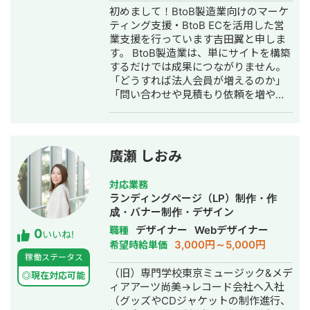
献します。 少し珍しいキャリアの特徴
築・運用代行・営業代行・AI活用
初めまして！BtoB製造業向けのマーケ
として、Fリーグ（フットサル日本トッ
ティング支援・BtoB ECを活用した営
プリーグ）のエスポラーダ北海道、バ
業支援を行っています吉田翼と申しま
サジィ大分でプロ選手として活動しな
す。 BtoB製造業は、単にサイトを構築
がらWeb制作の経験を積んできました
するだけでは成果につながりません。
（バサジィ大分在籍時は完全プロ契約
「どうすれば法人会員が増えるのか」
のため1年間休職）。 アスリートとし
「問い合わせや見積もり依頼を増やせ
ての経験で培った「やると決めたら徹
るのか」「EC経由の売上をどう伸ばし
底的にやり抜く」精神で、お客様のプ
ていくのか」といった視点で、事業全
ロジェクトに全力で取り組みます。
体を見ながら最適な施策をご提案して
います。 支援内容としては、SEO・コ
廣瀬 しおみ
ンテンツマーケティング、LP制作、広
告運用、メルマガ施策、ホワイトペー
対応業務
パー制作、会員登録導線の改善など幅
ランディングページ（LP）制作・作
広く対応しておりますが、特定の施策
成・バナー制作・デザイン
ありきではありません。 企業様の商材
デザイナー
Webデザイナー
職種
0
や営業体制、ターゲット顧客、競合状
いいね!
3,000円～5,000円
希望時給単価
況を踏まえ、「今取り組むべき施策は
稼働ステータス
何か」という視点から、最適なマーケ
（旧）専門学校東京ミュージック&メデ
ティング戦略をご提案いたします。
◎現在対応可能
ィアアーツ尚美→レコード会社へ入社
「BtoB ECを立ち上げたものの、思う
（グッズやCDジャケットの制作進行、
ように成果が出ていない」 「営業活動