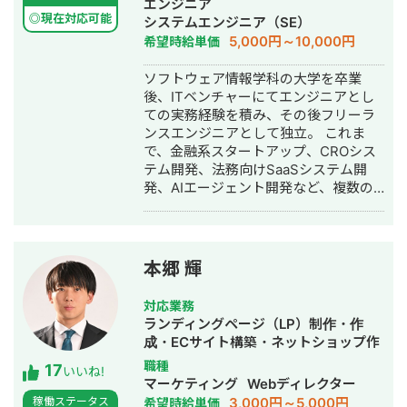
エンジニア
ております。 ご縁をいただけた際には
用代行・記事作成代行・ライティン
◎現在対応可能
システムエンジニア（SE）
末永くお付き合いができれば幸甚で
グ・翻訳・ホームページ制作・作成・
5,000円～10,000円
希望時給単価
す。 どうぞよろしくお願い致します。
バナー制作・デザイン・ロゴデザイ
土日休日や深夜早朝など、 お客様のニ
ン・作成・イラスト制作・動画制作・
ソフトウェア情報学科の大学を卒業
ーズにできる限り柔軟に対応させてい
動画編集・AI活用
後、ITベンチャーにてエンジニアとし
ただきます。 お急ぎの案件等もお気軽
ての実務経験を積み、その後フリーラ
にご相談ください。 ちなみに仕事とは
ンスエンジニアとして独立。 これま
関係ないのですが、
で、金融系スタートアップ、CROシス
2020/12/15~2021/8/28でヒッチハイク
テム開発、法務向けSaaSシステム開
で47都道府県を縦断しております。 ど
発、AIエージェント開発など、複数の
の県出身の方にも話題を合わせられま
スタートアップ・事業会社のシステム
す笑 よろしくお願い致します！
開発に携わってきました。 主にRuby
on Railsを用いたバックエンド開発を
得意としており、要件定義、設計、実
本郷 輝
装、本番リリース、運用改善まで一貫
して対応しています。 特に、仕様が複
対応業務
雑な業務システムや、要件がまだ固ま
ランディングページ（LP）制作・作
りきっていない新規開発において、事
成・ECサイト構築・ネットショップ作
業目的を整理しながら、正確にスピー
成代行・SEO対策・記事作成代行・ラ
職種
17
ド感を持って形にしていくことを強み
いいね!
イティング・ホームページ制作・作
マーケティング
Webディレクター
としています。 いまはスタートアップ
成・オウンドメディア制作・構築・運
3,000円～5,000円
稼働ステータス
希望時給単価
案件にてAIエージェント開発にも携わ