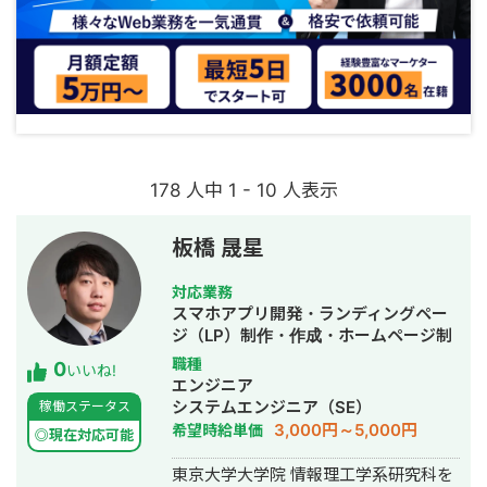
178 人中 1 - 10 人表示
板橋 晟星
対応業務
スマホアプリ開発・ランディングペー
ジ（LP）制作・作成・ホームページ制
作・作成・バナー制作・デザイン・漫
職種
0
いいね!
画制作・AI活用
エンジニア
システムエンジニア（SE）
稼働ステータス
3,000円～5,000円
希望時給単価
◎現在対応可能
東京大学大学院 情報理工学系研究科を