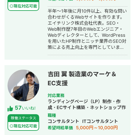
用代行
っており、AI活用した業務効率化、新
◎現在対応可能
半年～1年後に月10件以上、有効な問い
機能開発、既存プロダクトへのAI機能
合わせがくるWebサイトを作ります。
の組み込みなどにも対応しています。
エイチリンク株式会社代表。SEO・
単純に言われたものを作るだけではな
Web制作歴7年目のWebエンジニア・
く、事業として使える形に落とし込む
Webディレクターとして、WordPress
ことを重視し、開発の初期段階からリ
を用いたHP制作とニッチ業界のSEO対
リース後の運用まで伴走しています。
策による売上向上を専門としていま
す。 HP/LP制作実績は100サイト以
上。パーソナルジム、土木工事会社、
不動産会社など多業種に対応してきま
した。SEO対策においては、ゼロから
吉田 翼 製造業のマーケ＆
立ち上げた新規サイトをニッチ市場で
EC支援
サービスキーワード検索1位に導き、月
間1.5万PV、月商500万円の売上を実現
した実績があります。 エンジニア知識
対応業務
を持ったSEOディレクターとして、大
ランディングページ（LP）制作・作
57
量のページを作成するようないわゆる
成・ECサイト構築・ネットショップ作
いいね!
データベース型のサイトの構築も得意
成代行・SEO対策・新規事業立上・記
職種
稼働ステータス
です。 競合が対応しきれないような細
事作成代行・ライティング・ホームペ
コンサルタント
ITコンサルタント
かいキーワードまで対策して、お問合
ージ制作・作成・リスティング広告運
◎現在対応可能
5,000円～10,000円
希望時給単価
せにつなげる戦略でお客様の売上に貢
用代行・オウンドメディア制作・構