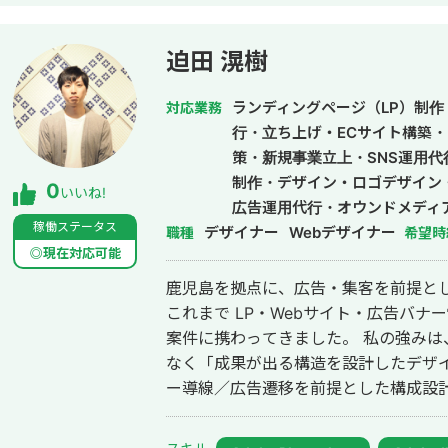
す。
(過去の運用実績)＝＝＝ 下記はメイン
CPA10,000 ┗サブ運用者として既
迫田 滉樹
入札調整、運用改善、広告文作成、定
告(G,Y,MS)を運用 ・生成AIスクール 月額3000万 広告CPA¥10,000 ROI
ランディングページ（LP）制作・
対応業務
140% ┗新規案件(代理店二次受け)
行・立ち上げ・ECサイト構築・
ブ制作を行う。 Meta広告、Google(
策・新規事業立上・SNS運用
スプレイ)、Microsort(検索)、Tikto
制作・デザイン・ロゴデザイン
0
兼セミナー予約の最大化に努める。 セ
いいね!
広告運用代行・オウンドメディ
支援 ・リノベーション 月額300万 CPA¥100,000 ┗既存案件を引継ぎ、フロ
稼働ステータス
デザイナー
動画編集・AI活用
Webデザイナー
職種
希望時
ント業務・運用全般業務を行う ┗GDN、Criteoを運用
◎現在対応可能
500万 CPA¥12,000 ┗新規案件
鹿児島を拠点に、広告・集客を前提とし
グ広告、Criteo、Meta広告を運用 ・マウスピース矯正 ┗月額50万
これまで LP・Webサイト・広告バナ
CPA¥10,000 ┗新規案件のフロン
案件に携わってきました。 私の強みは、「良いデザインを作ること」だけでは
(GSN)を運用 ・寄付金 ┗新規案件としてフロント・運用業務全般を行う。 ┗
なく「成果が出る構造を設計したデザイ
月額10万 CPA目標：なし ・店舗投資案件 月額300万 広告CPA¥50,000 ア
ー導線／広告遷移を前提とした構成設計
ポCPA¥200,000 ┗新規案件とし
トビュー設計 ・実装後の運用・改善を想定したUI設計 
作を行う。 ┗Meta、GDN、Linkedin
194%のCVR改善 ・広告バナー改善に
広告運用だけでなく、寺院へのテレアポ業務を