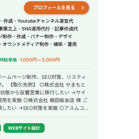
プロフィールを見る
作成・Youtubeチャンネル運営代
事業立上・SNS運用代行・記事作成代
ジ制作・作成・バナー制作・デザイ
・オウンドメディア制作・構築・運用
1,000円～3,000円
時給単価
ームページ制作、SEO対策、リスティ
やまもと
の状態から反響営業に移行したい →サイ
植田板金店 様 ご
→SEO対策を実施 ◎アスムコー
頼内容：Web集客を依頼したい →サイ
業界メディア支援
WEBサイト設計
か多数 ◎難関キーワードで