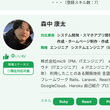
・・・
（登録スキル数：7）
を担当。 その後、学生時代にインターンしていた広告代理店にマネージャーと
して入社。5名のマネジメント業務・P
用業務や新規案件獲得業務に務める。■
の数50件以上 ・月間広告運用費：月額10万～3000万 
森中 康太
広告の総合的な戦略設計 ・WEB広告の
グの設定 ・広告に使用するバナーの制
システム開発・スマホアプリ開
対応業務
クション ・LPワイヤー制作 ■取り扱い可能なWEB広告媒体 ・リスティング検
作成・ホームページ制作・作成
索広告(Google／Yahoo!／Microsof
エンジニア
システムエンジニア（S
職種
・YouTube広告 ・その他Google
0
いいね!
グ) ・Meta広告(Facebook & Instagr
株式会社mic9（PM、ITエンジニア）
Tiktok広告 ・SmartNews広告 ■これまで携わった案件のジャンル ・不動産
稼働ステータス
ウド（ITエンジニア） ↓ ITエンジニ
(賃貸、ハウスメーカー、投資) ・美容ク
◎現在対応可能
年） 利用したことのある開発技術 言語 Ruby、PHP、JavaScript、TypeScript
フランチャイズ加盟開発 ・化粧品 ・
フレームワーク Rails、Laravel、React、Next.js
社求人 ・スクール/研修(AI関連、SNS、資格講座) 
GoogleCloud、Heroku 自己紹介 プロフィールを閲覧いただきありがとうござ
目的別事例 ・クリエイティブ制作 ・
います。 現在、フリーランスのITエン
クチャー ・コンバージョンを増やした
ニア歴は5年で、受託開発会社でのPM
スキル
求） ・CPAの悪化要因や改善策を理
Ruby
React
P
かし、要件定義から保守運用までワン
カンドオピニオンとして利用したい ・広告