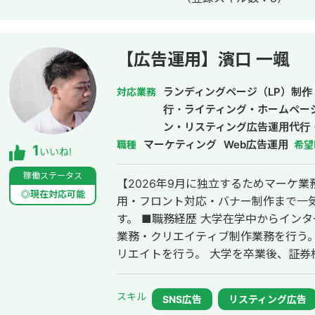
上位表示 ・「屋根」で1位 ・「ガルバ
・「外壁塗装」で3位 ・「埼玉 リフ
外壁塗装」など地域キーワードでも1位を多数獲得 【自己
後、札幌市で老舗の施工会社に就職。職人
【広告運用】濱口 一颯
転職し、10年勤務。事業部で最年少の
業だったマーケティング技術をもって独
ランディングページ（LP）制作
対応業務
成。「トソーマ株式会社」を設立 ・法
行・ライティング・ホームペー
アップを実現 【略歴】 2018年〜2021年 ・外壁塗装会社の集客のプロとして個
ン・リスティング広告運用代行
人事業主で活動 2022年〜 ・トソーマ株式会社 代表取締役 >リフォーム
マーケティング
Web広告運用
職種
希望
1
いいね!
業・建設業の集客支援 >SEO事業 
ジ・LP制作事業 LINE（無料相談をご希望の方） https://s.lmes.jp/landing-
稼働ステータス
【2026年9月に独立するためマーケ
qr/2000788262-7YNDe1MK?uLand=UGw3dP トソー
◎現在対応可能
用・フロント対応・バナー制作まで一気
https://tosoma.co.jp 無料で相談も受け付けています。 興味がある方は、LINE
す。 ■職務経歴 大学在学中からインターネット広告代理店にて新規営業・運用
でお気軽にご連絡くださいませ。
業務・クリエイティブ制作業務を行う
リエイトを行う。 大学を卒業後、証券株式会社にて金融商品の新規顧客開拓業
務に従事。 新宿支店に配属後、1日30
日100件行う。 証券会社を退職後、広告代理店に転職。金融・不動産業界を中
スキル
SNS広告
リスティング広告
心に月額数百万～数億単位のリスティ