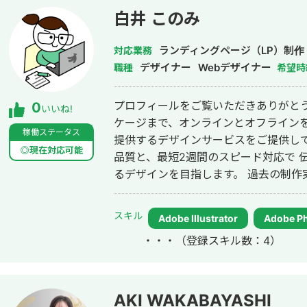
白井 このみ
ランディングページ（LP）制作
対応業務
デザイナー
Webデザイナー
職種
希望時
プロフィールをご覧いただきありがとうございます。 We
0
いいね!
ケージまで、オンラインとオフライン
稼働ステータス
提供するデザインサービスをご提供しております。 有名ブ
◎現在対応可能
品質と、最短2週間のスピード対応で 
るデザインを目指します。 過去の制作実績は、下記よりご覧ください。
https://drive.google.com/file/d/1
NtSajwhgn/view?usp=drive_link ★現在、初回限定モニターキャンペーン中で
スキル
Adobe Illustrator
Adobe P
す！ ・初めてLPまたはホームページを
・・・
（登録スキル数：4）
割引内容（30%OFF） ・LPデザイン：15
HPデザイン：250,000円〜（通常300,000円〜） 【経歴
覚伝達デザイン学科卒業後、文具メー
間勤める。 2025年4月に独立、フリ
AKI WAKABAYASHI