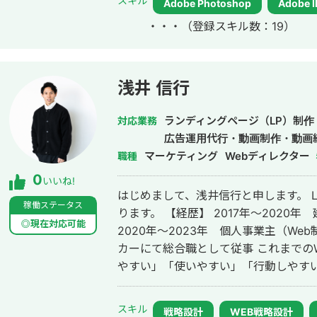
スキル
Adobe Photoshop
Adobe Il
複数案件で実現してきました。 ■こんな方におすすめ ・LPやWebサイトを作
月額300万 CPA¥11,000 ┗新規
・・・
（登録スキル数：19）
ったが、成果が伸び悩んでいる方 ・広告
業務・クリエイティブ制作を行う。 ┗Met
任せたい方 ・デザインだけでなく、構
～クリエイティブ制作 ・メンズ美容商品 月額300万 CPA¥11,000 ┗新規案件
店・制作会社で、スピード感のある外部
(代理店二次受け)として、フロント・
わりではなく、改善前提で伴走してくれる制作
┗Meta、GDN、YDA、SmartNewsの運
浅井 信行
いただく声 ・他社と比べ修正スピー
ス 月額200万 広告CPA¥8000 アポ
らえた ・デザインだけでなく、数値視
¥50,000 ┗新規案件(直案件)とし
ランディングページ（LP）制作
対応業務
体を理解したうえで制作してくれるのが印象的 ■ポ
作を行う。 ┗Meta、リスティング広告(Goog
広告運用代行・動画制作・動画
https://fori.io/webdesign-k
CPA4,000円～8,000円で運用 
マーケティング
Webディレクター
職種
り、掲載できるものに限ります。 「作って終わり」ではなく、 成果が出るまで
粗利数値の改善も支援 ・フランチャイズ加盟開発 ┗Meta広告にてCPA5,000
0
いいね!
伴走するWeb制作者としてご支援します。 要件が固まっていない段階
～12,000 広告運用だけではなく営
はじめまして、浅井信行と申します。 
ありません。 メール・DMにてお気軽
稼働ステータス
ります。 【経歴】 2017年〜2020年 建設業の営業・施工管理として従事
◎現在対応可能
2020年〜2023年 個人事業主（Web
カーにて総合職として従事 これまでのWeb制作・デザイン経験を活かし、「見
やすい」「使いやすい」「行動しやすい
ります。 単にLINEを作るだけではなく、 ・ユーザーが迷わない導線設計 ・タ
ップしたくなるリッチメニュー設計 ・
スキル
戦略設計
WEB戦略設計