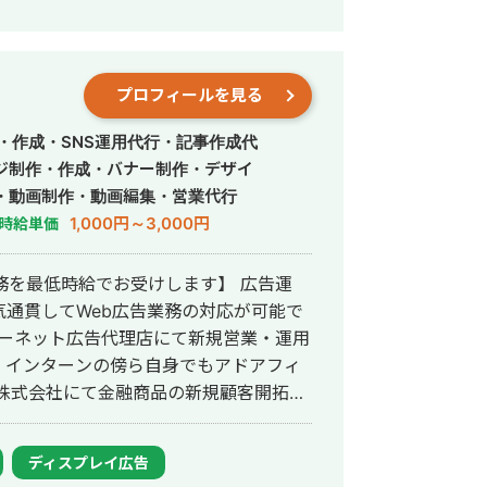
リウム 鋼板」で1位 ・「塗り壁」で1位
ォーム」「千葉県 外壁塗装」「つくば市
紹介】 ・高校卒業
として活動する ・RIZAPの子会社に
プロフィールを見る
支配人となり、新規出店などを経験 ・副
立 ・個人事業として3年で利益8倍を達
・作成・SNS運用代行・記事作成代
人化後も、3年連続で150％以上の業績
ジ制作・作成・バナー制作・デザイ
・動画制作・動画編集・営業代行
1,000円～3,000円
時給単価
>リスティング広告事業 >ホームペー
業務を最低時給でお受けします】 広告運
マ株式会社公式サイト
通貫してWeb広告業務の対応が可能で
。インターンの傍ら自身でもアドアフィ
0件のテレアポ、個人宅への訪問営業を1
ディスプレイ広告
ング広告・ディスプレイ広告の広告運用