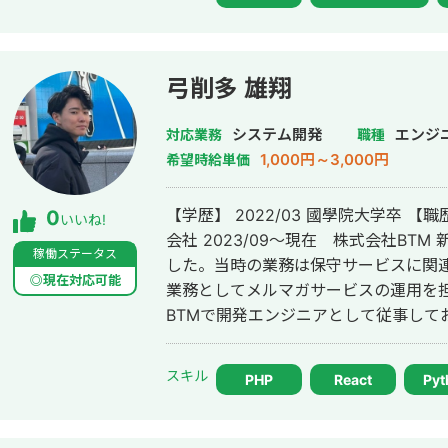
構成作り など、ユーザー視点を大切にした構築を心がけています。 また、丁寧
なコミュニケーションとスピード感のあ
い」「安心して任せられる」 と言っ
す。
弓削多 雄翔
システム開発
エンジ
対応業務
職種
1,000円～3,000円
希望時給単価
【学歴】 2022/03 國學院大学卒 【職歴】 2022/04〜2023/08 日本電気株式
0
いいね!
会社 2023/09〜現在 株式会社BTM 新卒で日本電気株式会社に入社いたしま
稼働ステータス
した。当時の業務は保守サービスに関
◎現在対応可能
業務としてメルマガサービスの運用を
BTMで開発エンジニアとして従事して
おりまして、バックエンド、フロント
しております。中でもPHP/larave
スキル
PHP
React
Pyt