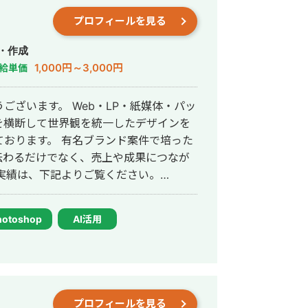
プロフィールを見る
・作成
1,000円～3,000円
給単価
b・LP・紙媒体・パッ
を横断して世界観を統一したデザインを
ランド案件で培った
伝わるだけでなく、売上や成果につなが
M74OPWQBdlCbjEURT8T368-
hotoshop
AI活用
依頼する方 ・制作実績公開OKが条件 ★
0,000円〜（通常180,000円〜） ・
】 武蔵野美術大学視
カーのインハウスデザイナーとして5年
ーランスのLP・グラフィックデザイナー
プロフィールを見る