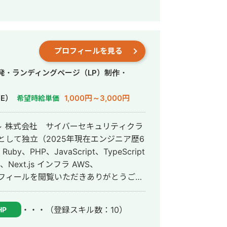
L管理をしながらプレイヤーとしても運
経歴・実績・Web広告で携わった企業
■得意なスキル ・WEB
プロフィールを見る
運用コンサルティング ・GTMによるタ
作 ・LPやバナーなどの制作物のディレ
発・ランディングページ（LP）制作・
t) ・ディスプレイ広告(Google／Yahoo!)
E）
1,000円～3,000円
希望時給単価
広告メニュー(PMAX・デマンド・ショッピン
am) ・LINE広告 ・X(旧Twitter)広告 ・
 ↓ 株式会社 サイバーセキュリティクラ
アとして独立（2025年現在エンジニア歴6
リニック ・SaaS(人材、業務管理) ・
店舗（フィットネス・ピラティス） ・自
 インフラ AWS、
・金融 etc... ■ご依頼可能な
運用改善の壁打ち ・初期設定の代行やレ
ジニアとして活動しております。 エンジ
い（LINE登録、売上、申し込み、資料請
経験と事業会社でのエンジニア経験を活
解したい ・代理店に依頼しているが、セ
・・・
（登録スキル数：10）
HP
ストップで開発できる事が私の強みで
運用をマルっと依頼したい ＝＝=