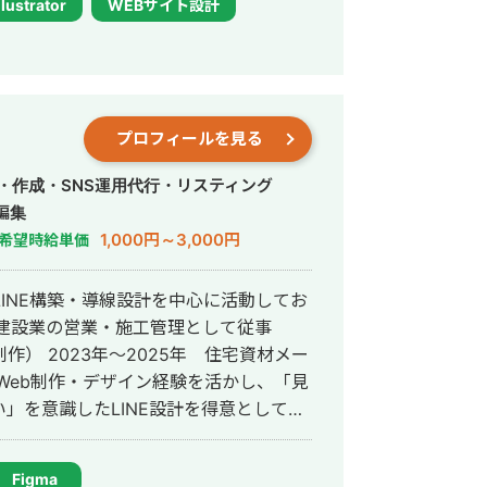
lustrator
WEBサイト設計
案件(代理店二次受け)として、フロント・運用
運用をしており、CVR改善・LPOまで
a、GDN、YDA、SmartNewsの運用
成・導線から提案してほしい方 ・代理
パートナーを探している方 ・作って終
運用業務・クリエイティブ制作を行う。
者を求めている方 ■お客様から
用～クリエイティブ制作 ・買取サービ
プロフィールを見る
ドが断然早く、意図をすぐに汲み取っても
CPA¥12,000 クライアント粗利目標
点での提案が非常に助かった ・広告全
て、フロント・運用業務・クリエイティブ制
・作成・SNS運用代行・リスティング
ートフォリオ
le,Yahoo,Microsoft)にて
編集
agoshima ※クライアント様との契約上の都合によ
┗管理画面上の数値だけではなく、アポ単価や
1,000円～3,000円
希望時給単価
でも問題
業支援も行い、広告から面談への改善も支援
LINE構築・導線設計を中心に活動してお
にご相談ください。
制作） 2023年〜2025年 住宅資材メー
」を意識したLINE設計を得意としてお
反応されやすい配信設計 ・離脱を防ぐ
Figma