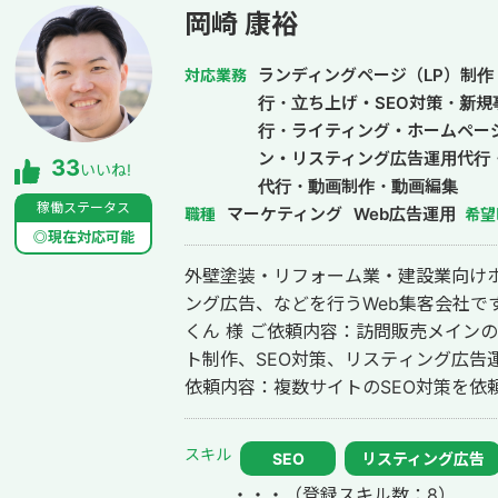
岡崎 康裕
ランディングページ（LP）制作・
対応業務
行・立ち上げ・SEO対策・新規
行・ライティング・ホームペー
ン・リスティング広告運用代行
33
いいね!
代行・動画制作・動画編集
稼働ステータス
マーケティング
Web広告運用
職種
希望
◎現在対応可能
外壁塗装・リフォーム業・建設業向けホ
ング広告、などを行うWeb集客会社です。 【取引先例】 ◎株式会社 
くん 様 ご依頼内容：訪問販売メイン
ト制作、SEO対策、リスティング広告運用を実施 ◎株式会社 
依頼内容：複数サイトのSEO対策を依頼したい 
ポレーション（ユーペイント）様 ご依
ト制作、SEO対策、リスティング広告運用を実施 ◎商工会・
スキル
SEO
リスティング広告
例 「東村山市商工会」様 「外壁塗装の窓口」様 ほ
・・・
（登録スキル数：8）