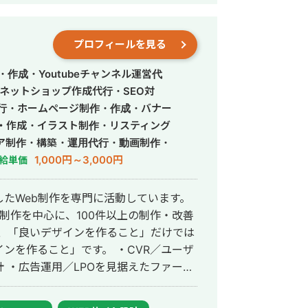
案件の実績。 ・ネット証券 月額3億
存案件の運用業務をサポート ┗予算管理、
例資料作成、入稿業務 ┗リスティング広
プロフィールを見る
作成・Youtubeチャンネル運営代
として、フロント・運用業務・クリエイティ
ネットショップ作成代行・SEO対
検索・ディスプレイ)、Yahoo(検索・ディ
代行・ホームページ制作・作成・バナー
k広告にてCPA4,000～10,000円で説明会
・作成・イラスト制作・リスティング
ミナー参加から入会までのROIの改善も
ア制作・構築・運用代行・動画制作・
1,000円～3,000円
給単価
 ・不動産賃貸 ┗月額：
として、運用業務全般を行う。 ┗リスティン
たWeb制作を専門に活動しています。
ー制作を中心に、100件以上の制作・改善
ト・業務全般を行う。 ┗リスティング広告
ンを作ること」です。 ・CVR／ユーザ
 ・広告運用／LPOを見据えたファース
て、フロント・運用業務・クリエイティブ制
実際に ・LP改善により
にてCPA35,000円～¥50,000円で運用 ┗
より CTR改善・CPA削減 といった成果を
成果報酬で支援。 ・健康食品