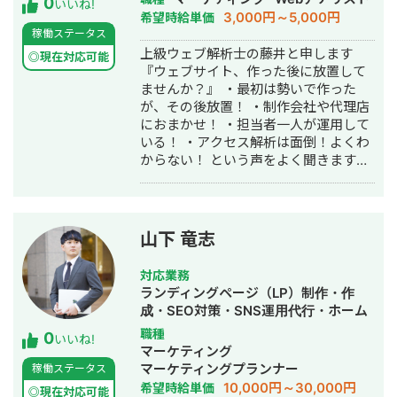
0
いいね!
スティング広告運用代行・オウンドメ
3,000円～5,000円
希望時給単価
ディア制作・構築・運用代行・動画制
稼働ステータス
作・動画編集
上級ウェブ解析士の藤井と申します
◎現在対応可能
『ウェブサイト、作った後に放置して
ませんか？』 ・最初は勢いで作った
が、その後放置！ ・制作会社や代理店
におまかせ！ ・担当者一人が運用して
いる！ ・アクセス解析は面倒！よくわ
からない！ という声をよく聞きます。
かっこいいサイトやコンテンツはある
のに、 導線の不備のせいでお問い合わ
せ数が減っている可能性もあります。
ウェブの「データ」を基に改善してみ
山下 竜志
ませんか？ 【こんな方におすすめ】 ・
ウェブを作ってから放置してしまって
対応業務
いる方 ・セカンドオピニオンとして、
ランディングページ（LP）制作・作
WEB広告やウェブサイトのアクセスデ
成・SEO対策・SNS運用代行・ホーム
ータを分析して欲しい方 ・広告運用や
ページ制作・作成・リスティング広告
職種
0
ウェブ制作・運用に関わっていて、ア
いいね!
運用代行・動画制作・動画編集
マーケティング
ウトソースで依頼したい方 【今だけ特
マーケティングプランナー
稼働ステータス
典♪】 こちらのページからお問い合わ
10,000円～30,000円
希望時給単価
せいただけ方、毎月先着3名様に無料で
◎現在対応可能