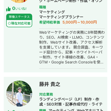
仮想通貨系のキーワードのカテゴリを
グ・ホームページ制作・作成・オウン
ださい！
作ってコンテンツを投下したところ、
ドメディア制作・構築・運用代行・AI
職種
0
いいね!
ビッグキーワードで上位獲得を実現
活用
マーケティング
（現在は完全に死んだため、月1万円の
マーケティングプランナー
稼働ステータス
アドセンス収益に甘んじています） ▶️
5,000円～10,000円
希望時給単価
◎現在対応可能
施策 ・ビジュアルリッチな図解コンテ
ンツを制作（1記事当たり10枚近くの図
Webマーケティングの実務に8年間携わ
解を入れた記事もあり） ・内部リンク
り、SEO、AI検索・LLMO、コンテンツ
構造とトピッククラスターを意識 ▶️結
制作、Webサイト改善、アクセス解析
果 ・個人でもメディアを運用して月次
を支援しています。 競合調査、キーワ
で10万アクセス集める ・月次10万円の
ード設計から、記事・ホワイトペーパ
収益、累計で100万円をあげる ・企業
ー制作、サイト導線の改善、GA4・
メディアやWikipediaからの被リンクの
GTM・Google Search Consoleを使っ
獲得を実現 ・仮想通貨領域でビッグキ
た効果測定まで一貫して対応します。
ーワードの「Web3」や「dao」等で検
診断だけで終わらせず、課題の優先順
索結果1ページ目達成
位を整理し、必要に応じて制作・実
装・改善運用まで支援します。 BtoB領
藤井 貴之
域を中心に、人材育成、建築・不動
産、IT・DX、士業などの支援経験があ
対応業務
ります。現在は合同会社SuzuLaboを運
ランディングページ（LP）制作・作
営しています。
成・SEO対策・記事作成代行・ライテ
ィング・ホームページ制作・作成・リ
マーケティング
Webアナリスト
職種