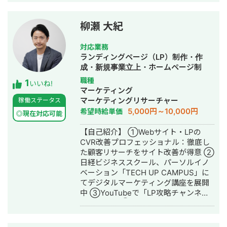
立。WEBコンサルタントとして複数の
と仮説を立てました。 １. コンテンツ
企業のマーケティング戦略立案、実行
の質が著しく低い ２. 内部リンク設計
支援に従事。特にBtoBマーケティン
が全くなされていない ３. スクラッチ
柳瀬 大紀
グ、リードジェネレーション、SEO戦
で構築されたサイトの構造がSEO最適
略の領域で支援実績を重ねる。 2021年
化されていない ４. CVポイントが少な
対応業務
6月、デジタルマーケティング支援を手
すぎる ▶️実行した施策 そこで下記のよ
ランディングページ（LP）制作・作
がける株式会社deltaを設立、代表取締
うな施策を3ヶ月に渡り行いました。
成・新規事業立上・ホームページ制
役に就任。20社以上のクライアントの
・競合サイトよりもビジュアルリッチ
作・作成・オウンドメディア制作・構
職種
1
事業成長を支援している。WEBマーケ
なコンテンツになるようにリライト
いいね!
築・運用代行
マーケティング
ティング戦略の立案から実行支援、社
（30本） ・内部リンクの設計を見直し
マーケティングリサーチャー
稼働ステータス
内体制の構築まで、包括的なサポート
て、必要な新規記事の投下（30本） ・
5,000円～10,000円
希望時給単価
を提供。 得意領域は①SEO対策
ブロガーが使用する無料のSEO最適化
◎現在対応可能
②MEO対策③リスティング広告の3
されたテーマへ変更（オウンドメディ
【自己紹介】 ①Webサイト・LPの
つ。 https://delta-web.co.jp/ 【実績】
アのデザインも自分でやったのでコス
CVR改善プロフェッショナル：徹底し
・関西エリアの不用品回収会社様 ご依
トをめちゃくちゃ抑えられた） ・お役
た顧客リサーチをサイト改善が得意 ②
頼内容：飛び込みで集客していたが、
立ち資料の制作とCVポイントの設置 ・
日経ビジネススクール、パーソルイノ
WEBでの集客を始めたい 施策：まずは
獲得したリードへの架電による商談獲
ベーション「TECH UP CAMPUS」に
すぐに結果のでるリスティング広告か
得 ▶️結果 契約してから3ヶ月ほどで下
てデジタルマーケティング講座を展開
ら始めることを提案。 不用品回収業者
記のような成果を出すことに成功しま
中 ③YouTubeで「LP攻略チャンネ
は悪質業者が多いことから、安心・安
した。 ・人材系のリード獲得メディア
ル」を配信 ④歯科クリニック向け動画
全を訴求したLPを作成しリスティング
を200アクセス数で昨対200%成長 ・メ
研修サービスなど教育サービスの立ち
広告を開始。 結果：CPA1500円で毎月
ディア経由でのリード獲得を0件→30
上げ・運営も経験 ※フリーランス名鑑
の問い合わせが30件達成 ・関西エリア
件に成長 ・ホワイトペーパー製作によ