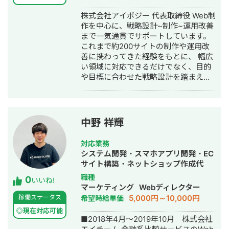
WEBサイトの分析レポートを作成しま
株式会社アイポジー 代表取締役 Web制
す。 連絡の際に「名鑑見たよ」とご一
作を中心に、戦略設計~制作~運用改善
報ください。 【詳細プロフィール】
まで一気通貫でサポートしています。
BtoB企業のマーケティング支援をして
これまで約200サイトの制作や運用改
います。 大手・エンプラ系事業会社で
善に携わってきた経験をもとに、 幅広
の経験が豊富です。 ・GA4等データを
い領域に対応できるだけでなく、目的
基にしたWEBコンテンツ改善提案 ・
や目標に合わせた戦略設計を踏まえた
MAツールを活用した営業支援・シナリ
“伴走型” の支援を、無理のない価格で
オ設計 ・オウンドメディア活用支援
ご提供することを強みとしておりま
（記事/動画/ホワイトペーパー等）のコ
す。 業種を問わず多くの企業さまをご
ンテンツ制作～問い合わせ設計 【経
支援していますが、 とくに不動産・住
歴】 [ 2025/1 - 現在 ] 株式会社
中野 祥輝
宅領域では、Web支援の実績が豊富
WebHawkEye 代表取締役 ・ウェブ解
で、 セミナーや資料制作を通じた業界
析やMAを中心とした、企業のデジタル
対応業務
向けの教育にも携わってきました。 実
コンテンツ活用の総合支援をしていま
システム開発・スマホアプリ開発・EC
務経験に基づく課題理解や、商習慣に
す。 [ 2018/11 - 2024/10 ] 株式会社シ
サイト構築・ネットショップ作成代
即した提案力をご評価いただいており
ングラ ・リース会社のBtoB企業のデジ
行・SEO対策・ホームページ制作・作
職種
0
ます。 前職では制作・マーケティン
タルマーケティング支援 [ 2014/4 -
いいね!
成・リスティング広告運用代行・オウ
マーケティング
Webディレクター
グ・営業管理など、事業全体を横断す
2018/10 ] パナソニック マーケティン
ンドメディア制作・構築・運用代行
5,000円～10,000円
稼働ステータス
希望時給単価
る業務を担当。 その経験から、Web制
グ ジャパン株式会社 ・パナソニックの
作にとどまらず、SEO対策・SNS運
メーカ直販EC
◎現在対応可能
■2018年4月〜2019年10月 株式会社
用・広告運用・コンテンツ制作など、