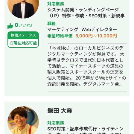
リライト、200本の被リンク獲得代
策 ・サブドメインからルートドメイン
対応業務
行、常時10サイトの内部SEO改修の実
へのサイトの移行によりドメインへの
システム開発・ランディングページ
行支援をディレクション。 常時70件以
サイト評価の集中 ・ドメイン配下に小
（LP）制作・作成・SEO対策・新規事
上のクライアント対応の統括。1年で対
学生の親御さんをターゲットにしたコ
業立上・ホームページ制作・作成・リ
職種
0
応したクライアントは200件以上。 プ
いいね!
ラムメディアの立ち上げ ・経験者であ
スティング広告運用代行・オウンドメ
マーケティング
Webディレクター
ロのセールスライターチームも束ね、
るママさんライターを小学校の周りで
ディア制作・構築・運用代行
5,000円～10,000円
稼働ステータス
希望時給単価
記事はもちろん、LPのコンテンツ、
チラシを配って募集 ▶️結果 ・ECサイ
SNS広告のテキスト、アウトバウンド
◎現在対応可能
ト本体が移行に伴いアクセスを150%
「地域No.1」のローカルビジネスのデ
営業文面の作成など売上にインパクト
増。 ・オウンドメディアも1年で月次8
ジタルマーケティングが得意です。 大
があるコピーの制作を主に担当 熱量の
万アクセスまで成長 ・年次で4000万
学時はラクロスで世代別日本代表とし
ある実行支援が魅力。 現場に活気と成
円規模のインパクトを創出。 ▶️反省点
て活動し、マイナースポーツの道具の
果を届けます。
・メディアを立ち上げて安定して集客
輸入販売とスポーツスクールの運営を
できたものの、キッズ携帯自体が購入
個人で開始。 2015年からWebサイトの
まで判断に時間がかかる商材だったた
受託開発を開始。デジタルマーケ全体
め、メルマガ施策やLINE施策もあわせ
の戦略策定から、ウェブデザインから
て実行すべきであったと反省。 実績
コーディングなどの細部まで実行支援
③：個人でのメディア運用 ▶️概要 ・
が可能な点が強み。 また、自社でもリ
当初、経済学系のオウンドメディアを
フォーム、整骨院のローカルビジネス
鎌田 大輝
立ち上げ、中小企業診断士の講座への
を展開し、リアルタイムで仮説検証を
アフィリエイト収益を狙って立ち上
経て研磨された成功確度の高い施策を
げ。1年間運用したところ企業メディア
対応業務
提供。 成果の出るローカルビジネスの
等からの被リンクが獲得できたため、
SEO対策・記事作成代行・ライティン
デジタルマーケティングならお任せく