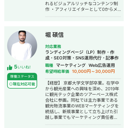
れるビジュアルリッチなコンテンツ制
整理し、Webサイトの構造とコンテン
作 ・アフィリエイターとして0からメ
ツに落とし込むことを得意としていま
ディアを立ち上げグロースさせた経験
す。 Webサイトの新規制作・リニュー
から来る感覚値 ・メディア経由のリー
アル、採用サイト改善、既存サイト診
ド獲得からインサイドセールまで一貫
断、情報設計・ワイヤーフレーム作
して対応可能 ＜スキル＞ ▼SEO対策
成、制作会社様の外部ディレクション
堀 碩信
・サイト改善 ・オウンドメディア運用
など、必要な工程だけのスポット対応
・CV導線の設計 ▼BtoBマーケティン
も可能です。
対応業務
グ ・リード獲得戦略設計 ・ホワイトペ
ランディングページ（LP）制作・作
ーパー作成 ・メルマガ配信戦略の立
成・SEO対策・SNS運用代行・記事作
案〜実行 ・インサイドセールス ＜実績
成代行・ライティング・ホームページ
マーケティング
Web広告運用
職種
5
＞ ○ケース①：人材マッチングアプリ
いいね!
制作・作成・リスティング広告運用代
10,000円～30,000円
希望時給単価
（toB） ホワイトペーパー制作、ライ
行・オウンドメディア制作・構築・運
稼働ステータス
ティングのディレクション、ライティ
用代行
【経歴】 京都大学文学部卒業。在学中
ング、獲得したリードへの架電全てを
◎現在対応可能
から観光産業への興味を深め、2019年
一人で手を動かしてメディアを対応し
に観光テック企業のツアーベース株式
ました（一部ライターさんにも手伝っ
会社に参画。同社では主力事業である
てもらいました）。 ▶️問題・課題 クラ
観光物流事業のWEBマーケティングを
イアントは元々、コンサル会社が入っ
統括し、新規事業として立ち上げた引
てメディアを立ち上げたものの、1件も
越し事業でもマーケティング責任者と
リード獲得ができていない状況。 ここ
して成果を創出。 2020年10月に独
から、課題としては下記の４点がある