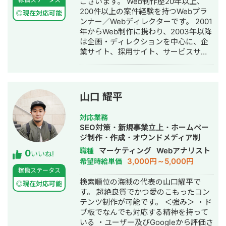
ございます。 Web制作歴20年以上、
200件以上の案件経験を持つWebプラ
◎現在対応可能
ンナー／Webディレクターです。 2001
年からWeb制作に携わり、2003年以降
は企画・ディレクションを中心に、企
業サイト、採用サイト、サービスサイ
トなどの企画・制作・運用を経験して
きました。 事業・採用・マーケティン
グ上の課題整理から、ターゲット設
定、コンテンツ企画、情報設計、サイ
山口 耀平
トマップ・ワイヤーフレーム作成、制
作進行、品質管理、CMS運用まで対応
対応業務
しています。 代表的な実績として、薬
SEO対策・新規事業立上・ホームペー
局の採用サイトを中心に求人媒体など
ジ制作・作成・オウンドメディア制
複数チャネルの情報と導線を再設計
作・構築・運用代行
マーケティング
Webアナリスト
職種
0
し、応募者数を約40名から200名超へ
いいね!
3,000円～5,000円
希望時給単価
伸ばし、10名以上の採用につなげまし
稼働ステータス
た。 また、大手外資系IT企業のマーケ
検索順位の海賊の代表の山口耀平で
ティング部門では、コンテンツ作成、
◎現在対応可能
す。 超絶良質でかつ愛のこもったコン
英日翻訳・校正、CMSへの掲載・運用
テンツ制作が可能です。 ＜強み＞ ・ド
に携わってきました。 見た目を整える
ブ板でなんでも対応する精神を持って
だけではなく、「誰に、何を、どの順
いる ・ユーザー及びGoogleから評価さ
番で伝え、どう行動につなげるか」を