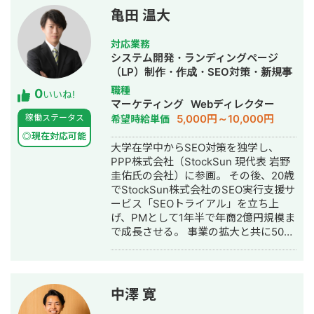
でのインタビュー記事
の引越し業者様 ご依頼内容：リスティ
るCVポイントの創出 ・架電により10
亀田 温大
https://freelance-
ング広告からの売上があまり上がらな
件の商談獲得に成功 ▶️ポイント ・一人
meikan.com/column/4354/ 【経歴】
い。 またSEO対策を行ってリスティン
でライティングからホワイトペーパ
対応業務
・新卒）不動産ディベロッパー（営
グ広告の予算を減らしたい。 施策：リ
ー、架電までこなす必要性がありメタ
システム開発・ランディングページ
業） ・リクルート（営業）：ゼクシィ
スティング広告の予算を少しずつ減ら
ディスクリプションの設定等の細かい
（LP）制作・作成・SEO対策・新規事
の営業部にてMVP受賞、新規媒体の営
しながら、SEOの記事作成を開始。 結
SEO対策は完全に放棄して、内部リン
業立上・SNS運用代行・記事作成代
職種
0
業リーダー ・UXコンサルティング会社
果：リスティング広告はターゲットを
いいね!
クとコンテンツの品質に全振りして施
行・ライティング・ホームページ制
マーケティング
Webディレクター
（シニアマネージャー）：大手からベ
単身から家族へ変更することで売上向
策を実行しました。SEO対策は全部や
作・作成・バナー制作・デザイン・ロ
5,000円～10,000円
稼働ステータス
希望時給単価
ンチャー企業様向けにUXリサーチなど
上。 またCPAも5000円から3000円ま
りたがる担当者もいますが、正直後回
ゴデザイン・作成・イラスト制作・リ
の工程からUX改善実行までを提供 ・現
で低下。 SEO対策は開始から1年で2万
◎現在対応可能
しでいい施策も結構多いので、本質的
スティング広告運用代行・オウンドメ
大学在学中からSEO対策を独学し、
在、デジタルマーケティング支援や
PVを達成し、月間の問い合わせ数が
な部分にリソースにのみ投下したこと
ディア制作・構築・運用代行
PPP株式会社（StockSun 現代表 岩野
WEB改善のプロとして活動
5〜10件継続的に発生。 ・東京の不用
で短期間で成果を上げることができま
圭佑氏の会社）に参画。 その後、20歳
品回収業者 ご依頼内容 ・大阪の外壁塗
した。 ○実績②：通信キャリア事業
でStockSun株式会社のSEO実行支援サ
装業者
（toC） ▶️問題・課題 契約者数を増や
ービス「SEOトライアル」を立ち上
すためのチャネルが欲しいというニー
げ、PMとして1年半で年商2億円規模ま
ズがあり。サイトの分析を行い、下記
で成長させる。 事業の拡大と共に50名
のような課題を抽出。 ・公式サイトが
以上のSEOディレクター、ライター、
サブドメインで、ルートドメインに対
インターンの育成を同時に行う。SEO
してリダイレクトがかかっている状況
に強いエンジニアも抱え内部SEO改
がありサイトも評価が分散している ・
修、Webサイト制作から一気通貫のご
集客チャネルが広告依存状態になって
中澤 寛
支援も可能 月間300本以上の記事制作/
いる状況が発生している ▶️実行した施