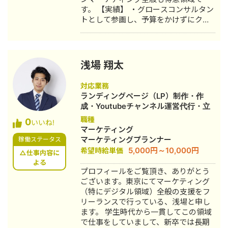
分けて量産して、静止画、動画を顧客
す。 【実績】 ・グロースコンサルタン
の規定に合わせて高速でA/Bテスト行
トとして参画し、予算をかけずにクラ
い、成果改善につなげる実績も出し始
イアントの粗利を3ヶ月で300％向上
めています。 ■経歴：大手企業エンジ
（営業利益もほぼ300％向上） ・PMと
ニア、広告代理店マーケターを経験し
してSEOメディアをメインとした新規
て独立。 業務委託歴：博報堂、富士
事業立ち上げ。2年弱で累損を解消して
通、ゼビオ、EPARKなど10社以上 講師
浅場 翔太
現在は月の営業利益300万円以上、年
歴：新潟大学EC特別講座、オンライン
商1億超えまでスケール ・SEO順位向
サロン(2000人)広告講座など 海外カン
対応業務
上のリライト、CVR改善のリライト経
ファレンス：Tableauカンファレン
ランディングページ（LP）制作・作
験は数百本以上 ・1記事でのオーガニ
ス、ADVERTISING WEEK、SMX、
成・Youtubeチャンネル運営代行・立
ックトラフィック1,000％改善、
Pubcon ■BIツールTableauなどによる
ち上げ・ECサイト構築・ネットショッ
職種
0
CVR1,000％改善といった実績多数 ・
KPIダッシュボード、データ基盤構築、
いいね!
プ作成代行・SEO対策・新規事業立
マーケティング
リライトを行い1記事からの粗利
レポート+分析提案、自動化支援も行っ
上・SNS運用代行・ホームページ制
マーケティングプランナー
稼働ステータス
1,000％改善といった実績多数 ・メデ
ています。全顧客に対して、完全自動
作・作成・リスティング広告運用代
5,000円～10,000円
希望時給単価
ィア全体での粗利1万％改善といった実
化で前日までの流入、CVの数値がすぐ
△仕事内容に
行・動画制作・動画編集
績多数 ・即コンバージョンKWのSEO
よる
分かるようにしています。 ■外注者、
プロフィールをご覧頂き、ありがとう
順位1獲得経験多数 ・ビックKWのSEO
パートナーは常に探しているので、提
ございます。東京にてマーケティング
順位1〜3位を獲得した経験多数 ・若手
携できる方のご連絡も大歓迎です！！
（特にデジタル領域）全般の支援をフ
の頃は、有名パワーサイト(月間2,000
リーランスで行っている、浅場と申し
万PV以上)のウェブディレクター経験あ
ます。 学生時代から一貫してこの領域
り。同時に50人ほどのライターを管
で仕事をしていまして、新卒では長期
理・教育、キーワード精査、新規ライ