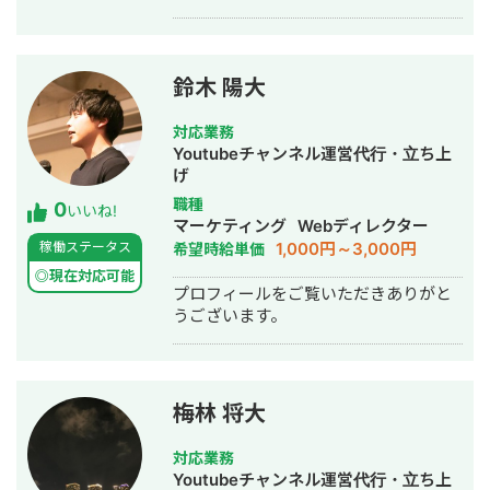
を目指しています。 また、広島のプロ
のカメラマンとの提携もあります！
SEO対策やWeb広告の知見もあり、
Webマーケティング全体から考えた
鈴木 陽大
YouTubeの必要性や事業への適合性を
丁寧にご説明します。 【経歴】 〇大学
対応業務
卒業後、広島市役所に入庁。 〇複数の
Youtubeチャンネル運営代行・立ち上
事業を行っている地元企業に転職し、
げ
社内DXと自社Webマーケティングに携
職種
0
わる。 〇Web制作会社に転職し、Web
いいね!
マーケティング
Webディレクター
ディレクターとしてWebの知識を深め
1,000円～3,000円
稼働ステータス
希望時給単価
る。 〇2025年4月からYouTube運用代
行として独立。
◎現在対応可能
プロフィールをご覧いただきありがと
うございます。
梅林 将大
対応業務
Youtubeチャンネル運営代行・立ち上