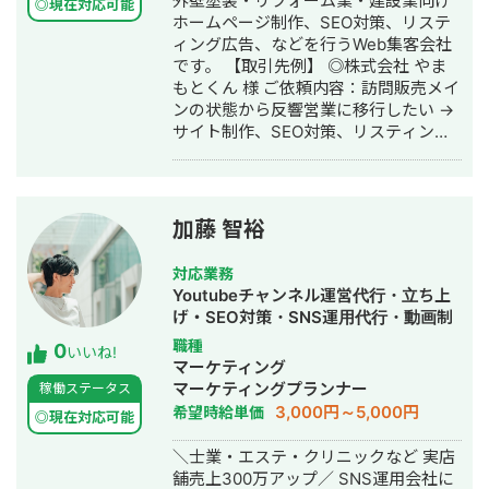
外壁塗装・リフォーム業・建設業向け
◎現在対応可能
告運用代行・オウンドメディア制作・
ホームページ制作、SEO対策、リステ
構築・運用代行・動画制作・動画編集
ィング広告、などを行うWeb集客会社
です。 【取引先例】 ◎株式会社 やま
もとくん 様 ご依頼内容：訪問販売メイ
ンの状態から反響営業に移行したい →
サイト制作、SEO対策、リスティング
広告運用を実施 ◎株式会社 植田板金店
様 ご依頼内容：複数サイトのSEO対策
を依頼したい →SEO対策を実施 ◎アス
ムコーポレーション（ユーペイント）
加藤 智裕
様 ご依頼内容：Web集客を依頼したい
→サイト制作、SEO対策、リスティン
対応業務
グ広告運用を実施 ◎商工会・業界メデ
Youtubeチャンネル運営代行・立ち上
ィア支援例 「東村山市商工会」様 「外
げ・SEO対策・SNS運用代行・動画制
壁塗装の窓口」様 ほか多数 ◎難関キー
作・動画編集・営業代行
職種
0
ワードで上位表示 ・「屋根」で1位 ・
いいね!
マーケティング
「ガルバリウム 鋼板」で1位 ・「塗り
マーケティングプランナー
稼働ステータス
壁」で1位 ・「外壁塗装」で3位 ・「埼
3,000円～5,000円
希望時給単価
玉 リフォーム」「千葉県 外壁塗装」
◎現在対応可能
「つくば市 外壁塗装」など地域キーワ
＼士業・エステ・クリニックなど 実店
ードでも1位を多数獲得 【自己紹介】
舗売上300万アップ／ SNS運用会社に
・高校卒業後、札幌市で老舗の施工会