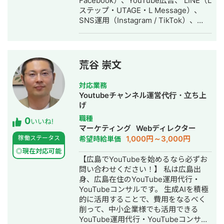
Facebook）、YouTube広告、 LINE（L
ステップ・UTAGE・L Message）、
SNS運用（Instagram / TikTok）、
MEOまで対応可能です。 これまでに、
・パーソナルジムで広告費4万円 → 新
規12名集客 ・飲食店のInstagram広告
でフォロワー単価49円を実現 ・手相チ
荒谷 崇文
ャンネル：動画2本で収益化 ・スピリ
チュアルチャンネル：動画4本で収益化
対応業務
・釣り／野球／観光系など複数ジャン
Youtubeチャンネル運営代行・立ち上
ルのYouTube運用 を経験しています。
げ
単なる運用代行ではなく、 「集客→教
職種
0
育→成約」までを一つの流れとして設
いいね!
マーケティング
Webディレクター
計するのが強みです。 特に、店舗ビジ
1,000円～3,000円
稼働ステータス
希望時給単価
ネスや講座ビジネス、 スピリチュアル
系コンテンツのYouTube運用は得意分
◎現在対応可能
【広島でYouTubeを始めるなら必ずお
野です。 30〜90万円帯の講座販売導線
問い合わせください！】 私は広島出
の設計経験もあり、 売上に直結するマ
身、広島在住のYouTube運用代行・
ーケティング設計を意識して取り組ん
YouTubeコンサルです。 生成AIを積極
でいます。案件によっては、 「何をや
的に活用することで、費用をなるべく
るべきか分からない」状態から相談さ
削って、中小企業様でも活用できる
れることも多いです。 その場合でも、
YouTube運用代行・YouTubeコンサル
現状整理から一緒に設計します。