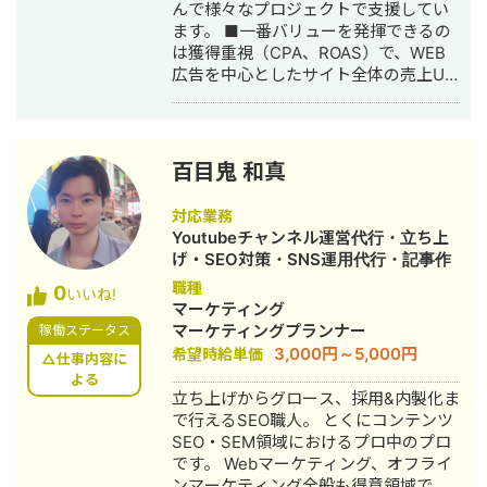
んで様々なプロジェクトで支援してい
ます。 ■一番バリューを発揮できるの
は獲得重視（CPA、ROAS）で、WEB
広告を中心としたサイト全体の売上UP
で、Google広告,Meta広告を始め動画
広告,アフィリエイト,DSPなど一通り経
験して広告費運用総額は50億円以上で
す。 データに連動して数値を改善して
百目鬼 和真
いくアプローチでは90%以上の再現性
があります（期間限定キャンペーン、
対応業務
アプリ無料登録など一部除く）。 経験
Youtubeチャンネル運営代行・立ち上
業種：EC通販系、学習塾、クリニッ
げ・SEO対策・SNS運用代行・記事作
ク、工務店、歯科、英会話、留学、
成代行・ライティング・ホームページ
職種
0
WEB3.0、アパレル、士業、ブライダ
いいね!
制作・作成・オウンドメディア制作・
マーケティング
ル、人材、事務用品、工具、BtoB系な
構築・運用代行・漫画制作
マーケティングプランナー
稼働ステータス
ど ■独自性はWEB広告×GA4解析×独
3,000円～5,000円
希望時給単価
自データ基盤（Tableau / Looker
△仕事内容に
Studio / BigQuery）で数値を徹底監視
よる
立ち上げからグロース、採用&内製化ま
して、ユーザー行動/心理に基づく
で行えるSEO職人。 とくにコンテンツ
PDCAを素早く実行していることで
SEO・SEM領域におけるプロ中のプロ
す。 最近はAI時代で、クリエイティブ
です。 Webマーケティング、オフライ
を①背景②素材③キャッチコピーに
ンマーケティング全般も得意領域で