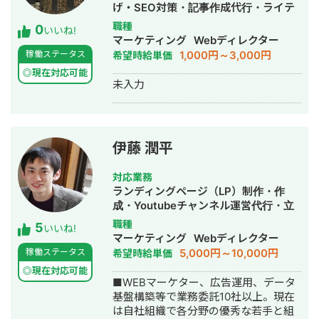
げ・SEO対策・記事作成代行・ライテ
ィング・事務代行・動画制作・動画編
職種
0
いいね!
集
マーケティング
Webディレクター
1,000円～3,000円
稼働ステータス
希望時給単価
◎現在対応可能
未入力
伊藤 潤平
対応業務
ランディングページ（LP）制作・作
成・Youtubeチャンネル運営代行・立
ち上げ・SNS運用代行・バナー制作・
職種
5
いいね!
デザイン・リスティング広告運用代
マーケティング
Webディレクター
行・オウンドメディア制作・構築・運
5,000円～10,000円
稼働ステータス
希望時給単価
用代行・動画制作・動画編集・AI活用
◎現在対応可能
■WEBマーケター、広告運用、データ
基盤構築等で業務委託10社以上。現在
は自社組織で各分野の優秀な若手と組