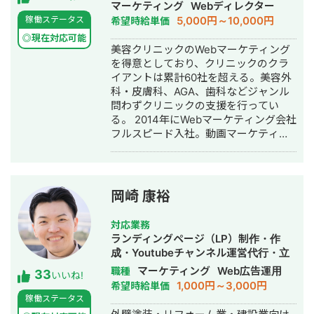
げ・ECサイト構築・ネットショップ作
マーケティング
Webディレクター
成代行・SEO対策・新規事業立上・
5,000円～10,000円
稼働ステータス
希望時給単価
SNS運用代行・記事作成代行・ライテ
◎現在対応可能
ィング・ホームページ制作・作成・バ
美容クリニックのWebマーケティング
ナー制作・デザイン・ロゴデザイン・
を得意としており、クリニックのクラ
作成・リスティング広告運用代行・オ
イアントは累計60社を超える。美容外
ウンドメディア制作・構築・運用代
科・皮膚科、AGA、歯科などジャンル
行・動画制作・動画編集・営業代行
問わずクリニックの支援を行ってい
る。 2014年にWebマーケティング会社
フルスピード入社。動画マーケティン
グ事業部立ち上げや、PR・SNS・SEO
の部署マネージャーを務める。営業職
として社内MVPを獲得。4年間在籍し
独立。 独立後はフリーランスとなり、
岡崎 康裕
フロントエンドエンジニア兼総合Web
マーケターとして活動。現在はWebコ
対応業務
ンサルティング会社を創設し、法人と
ランディングページ（LP）制作・作
してStockSunに参画。
成・Youtubeチャンネル運営代行・立
ち上げ・SEO対策・新規事業立上・
マーケティング
Web広告運用
職種
33
いいね!
SNS運用代行・記事作成代行・ライテ
1,000円～3,000円
希望時給単価
ィング・ホームページ制作・作成・バ
稼働ステータス
ナー制作・デザイン・リスティング広