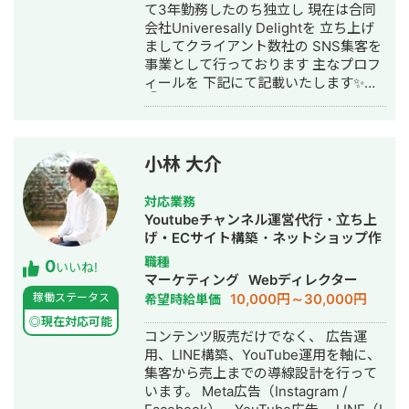
て3年勤務したのち独立し 現在は合同
社に就職。職人として活動する ・
会社Univeresally Delightを 立ち上げ
RIZAPの子会社に転職し、10年勤務。
ましてクライアント数社の SNS集客を
事業部で最年少の支配人となり、新規
事業として行っております 主なプロフ
出店などを経験 ・副業だったマーケテ
ィールを 下記にて記載いたします✨
ィング技術をもって独立 ・個人事業と
①事業概要 ・SNS運用代行、コンサ
して3年で利益8倍を達成。「トソーマ
ル事業 ・映像制作事業 ・小児向け発達
株式会社」を設立 ・法人化後も、3年
支援事業 ②実績 ・整体系
連続で150％以上の業績アップを実現
YouTube100万人登録 ・美容系クリニ
【略歴】 2018年〜2021年 ・外壁塗装
小林 大介
ックYouTube約3万人登録 →集客率
会社の集客のプロとして個人事業主で
200％UP ・発達療育instagram売上
活動 2022年〜 ・トソーマ株式会社
対応業務
100％UP ・YouTube動画100万再生 ・
代表取締役 >リフォーム業・建設業
Youtubeチャンネル運営代行・立ち上
総SNSコンサル50件以上 ③具体的に
の集客支援 >SEO事業 >リスティ
げ・ECサイト構築・ネットショップ作
行っていること ・SNSを使用した集客
ング広告事業 >ホームページ・LP制
成代行・SNS運用代行・リスティング
職種
0
導線設計 ・SNSアカウント集客(採用)
作事業 LINE（無料相談をご希望の方）
いいね!
広告運用代行・動画制作・動画編集・
マーケティング
Webディレクター
設計 ・動画や画像コンテンツ生成 ・コ
https://s.lmes.jp/landing-
AI活用
10,000円～30,000円
稼働ステータス
希望時給単価
ンテンツ企画立案 ・コンテンツ台本作
qr/2000788262-7YNDe1MK?
成 ・サムネイル画像作成 ・動画制作、
uLand=UGw3dP トソーマ株式会社公
◎現在対応可能
コンテンツ販売だけでなく、 広告運
編集 ・アナリティクス分析
式サイト https://tosoma.co.jp 無料で
用、LINE構築、YouTube運用を軸に、
相談も受け付けています。 興味がある
集客から売上までの導線設計を行って
方は、LINEでお気軽にご連絡ください
います。 Meta広告（Instagram /
ませ。