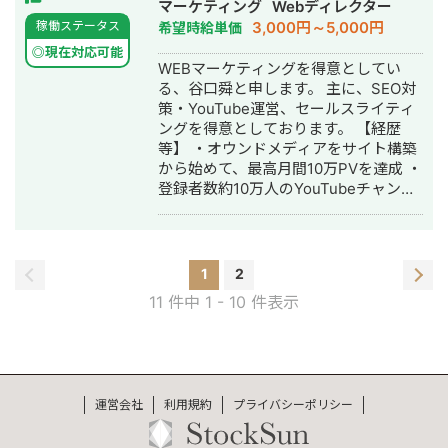
作・作成・オウンドメディア制作・構
マーケティング
Webディレクター
view_as=subscriber
築・運用代行・動画制作・動画編集
3,000円～5,000円
稼働ステータス
希望時給単価
◎現在対応可能
WEBマーケティングを得意としてい
る、谷口舜と申します。 主に、SEO対
策・YouTube運営、セールスライティ
ングを得意としております。 【経歴
等】 ・オウンドメディアをサイト構築
から始めて、最高月間10万PVを達成 ・
登録者数約10万人のYouTubeチャンネ
ルをプロデュース。リスト獲得までの
導線まで構築 ・Lステップのシナリオ
改善により、CVRが0.5%ほどアップ タ
ーゲット層のニーズを捉えて、適切な
1
2
アプローチをとるのが得意です。
11 件中 1 - 10 件表示
運営会社
利用規約
プライバシーポリシー