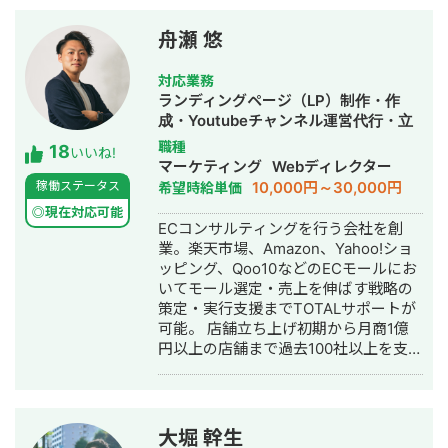
ック率（CTR） ・視聴維持率 ・インプ
ニア、広告代理店マーケターを経験し
レッション などのデータを基に分析を
て独立。 業務委託歴：博報堂、富士
舟瀬 悠
行い、 再現性のあるチャンネル運用を
通、ゼビオ、EPARKなど10社以上 講師
重視しています。 現在はYouTubeを軸
歴：新潟大学EC特別講座、オンライン
対応業務
とした コンテンツマーケティングの支
サロン(2000人)広告講座など 海外カン
ランディングページ（LP）制作・作
援を行っており、 チャンネル立ち上げ
ファレンス：Tableauカンファレン
成・Youtubeチャンネル運営代行・立
から既存チャンネルの改善まで対応可
ス、ADVERTISING WEEK、SMX、
ち上げ・ECサイト構築・ネットショッ
職種
18
能です。 企画・分析・運用まで一貫し
Pubcon ■BIツールTableauなどによる
いいね!
プ作成代行・SEO対策・SNS運用代
マーケティング
Webディレクター
て対応できますので、 YouTube運用に
KPIダッシュボード、データ基盤構築、
行・ホームページ制作・作成・バナー
10,000円～30,000円
稼働ステータス
希望時給単価
ついてお気軽にご相談ください。
レポート+分析提案、自動化支援も行っ
制作・デザイン・ロゴデザイン・作
ています。全顧客に対して、完全自動
◎現在対応可能
成・リスティング広告運用代行・オウ
ECコンサルティングを行う会社を創
化で前日までの流入、CVの数値がすぐ
ンドメディア制作・構築・運用代行・
業。楽天市場、Amazon、Yahoo!ショ
分かるようにしています。 ■外注者、
動画制作・動画編集
ッピング、Qoo10などのECモールにお
パートナーは常に探しているので、提
いてモール選定・売上を伸ばす戦略の
携できる方のご連絡も大歓迎です！！
策定・実行支援までTOTALサポートが
可能。 店舗立ち上げ初期から月商1億
円以上の店舗まで過去100社以上を支援
し、幅広いジャンルでグロース経験あ
り。 また、モール内施策だけでなく外
部施策（SNSや SEO）も踏まえたモー
ルハックを得意としており多くの店舗
大堀 幹生