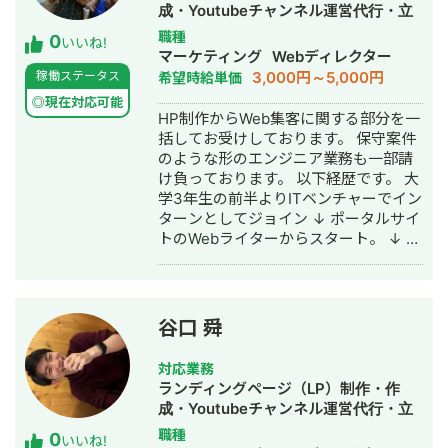
ら、広告運用、LPO、オウンドメディ
成・Youtubeチャンネル運営代行・立
ア運営等、顧客に合わして川下の業務
ち上げ・ECサイト構築・ネットショッ
職種
0
も行っています。
いいね!
プ作成代行・SEO対策・新規事業立
マーケティング
Webディレクター
上・SNS運用代行・記事作成代行・ラ
3,000円～5,000円
稼働ステータス
希望時給単価
イティング・事務代行・ホームページ
◎現在対応可能
制作・作成・リスティング広告運用代
HP制作からWeb集客に関する部分を一
行・動画制作・動画編集
括してお受けしております。 保守案件
のような形のエンジニア業務も一部請
け負っております。 以下経歴です。 大
学3年生の前半よりITベンチャーでイン
ターンとしてジョイン ↓ ポータルサイ
トのWebライターからスタート。 ↓ ポ
ータルサイトのWebディレクターにな
る。（SEOに触れる） ↓ 人材事業の新
規事業担当者になる。（Web広告に触
れる） 2か月で黒字化。 ↓ 幹部陣に参
谷口 舜
画（経営面を学ぶ） 1年で売り上げと
利益を2倍に拡大。 ↓ Webディレクタ
対応業務
ーとして独立。 最近開設したHP
ランディングページ（LP）制作・作
→https://フリーランスのリスティング
成・Youtubeチャンネル運営代行・立
広告.jp/ 最近開設したYouTube
ち上げ・SEO対策・ホームページ制
職種
0
→https://www.youtube.com/channel/U
いいね!