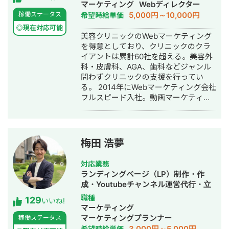
げ・ECサイト構築・ネットショップ作
マーケティング
Webディレクター
成代行・SEO対策・新規事業立上・
5,000円～10,000円
稼働ステータス
希望時給単価
SNS運用代行・記事作成代行・ライテ
◎現在対応可能
ィング・ホームページ制作・作成・バ
美容クリニックのWebマーケティング
ナー制作・デザイン・ロゴデザイン・
を得意としており、クリニックのクラ
作成・リスティング広告運用代行・オ
イアントは累計60社を超える。美容外
ウンドメディア制作・構築・運用代
科・皮膚科、AGA、歯科などジャンル
行・動画制作・動画編集・営業代行
問わずクリニックの支援を行ってい
る。 2014年にWebマーケティング会社
フルスピード入社。動画マーケティン
グ事業部立ち上げや、PR・SNS・SEO
の部署マネージャーを務める。営業職
として社内MVPを獲得。4年間在籍し
独立。 独立後はフリーランスとなり、
梅田 浩夢
フロントエンドエンジニア兼総合Web
マーケターとして活動。現在はWebコ
対応業務
ンサルティング会社を創設し、法人と
ランディングページ（LP）制作・作
してStockSunに参画。
成・Youtubeチャンネル運営代行・立
ち上げ・SEO対策・SNS運用代行・記
職種
129
いいね!
事作成代行・ライティング・ホームペ
マーケティング
ージ制作・作成・リスティング広告運
マーケティングプランナー
稼働ステータス
用代行・オウンドメディア制作・構
3,000円～5,000円
希望時給単価