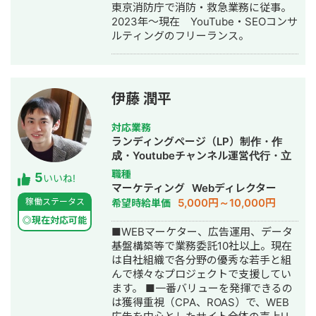
東京消防庁で消防・救急業務に従事。
（※一部抜粋） #広告運用 ・出張買取
2023年〜現在 YouTube・SEOコンサ
サービスにて、ROAS350%など、好調
ルティングのフリーランス。
な事例が複数あり。 ・StockSun営業
代行サービス「カリトルくん」、
StockSunサロンの広告運用を担当。
・ベンチャー企業~大手企業のWebマ
ーケティング支援に携わり、Web広告
伊藤 潤平
運用、LP制作を担当。費用対効果を
1.5〜2倍に改善するなど多数。 #SEO
対応業務
・インターン先にて自社サイトのSEO
ランディングページ（LP）制作・作
対策を1人で担当し、月間アクセス数を
成・Youtubeチャンネル運営代行・立
約7倍(3,000→約22,000)、月間問い合
ち上げ・SNS運用代行・バナー制作・
職種
5
わせ件数を1件から4〜5件まで成長。
いいね!
デザイン・リスティング広告運用代
マーケティング
Webディレクター
・人材系SEOメディアにてKW「商標名
行・オウンドメディア制作・構築・運
5,000円～10,000円
稼働ステータス
希望時給単価
+評判」で1位、「転職エージェント お
用代行・動画制作・動画編集・AI活用
すすめ」で10位以内を獲得。
◎現在対応可能
■WEBマーケター、広告運用、データ
#YouTube ・法人向けYouTubeチャン
基盤構築等で業務委託10社以上。現在
ネル運営に立ち上げ時から携わり、チ
は自社組織で各分野の優秀な若手と組
ャンネル登録者数4,000人、月間商談獲
んで様々なプロジェクトで支援してい
得10〜15件達成。 →企画、台本作成、
ます。 ■一番バリューを発揮できるの
撮影、編集、分析全て担当。 ■ 主な経
は獲得重視（CPA、ROAS）で、WEB
験業界 ・買取サービス ・不用品回収