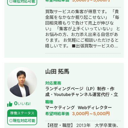
◎現在対応可能
築・運用代行
買取サービスの集客が得意です。 「貴
金属をなかなか掘り起こせない」 「毎
回相見積もりで負けて売上が伸びな
い」 「集客が上手くいっていない」 と
お悩みの方、お力添え出来る自信があ
ります。 お気軽にご相談いただけると
嬉しいです。 ■出張買取サービスの集
客成功事例 https://freelance-
meikan.com/freelance/355/blog/1175
■経歴・職歴 2020年6月〜 Webマー
ケ支援会社（当時社員7名）にインター
山田 拓馬
ンとして参画し、案件獲得に向けた自
社集客（SEO・Web広告運用・LP制
対応業務
作・YouTubeチャンネル運用・メール
ランディングページ（LP）制作・作
マーケティング等）を担当。 2022年3
成・Youtubeチャンネル運営代行・立
月 名古屋大学理学部数学科卒。 2022
ち上げ・SEO対策・SNS運用代行・記
職種
0
年4月〜 Webマーケ会社勤務。人材
いいね!
事作成代行・ライティング・バナー制
マーケティング
Webディレクター
系クライアントを主に担当。 2024年11
作・デザイン・ロゴデザイン・作成・
3,000円～5,000円
稼働ステータス
希望時給単価
月 これまでの経験を活かして独立し、
オウンドメディア制作・構築・運用代
株式会社プラマーケを設立。 ホームペ
◎現在対応可能
行・動画制作・動画編集
【経歴・職歴】 2013年 大学卒業後、
ージ：https://plumarke.co.jp/ ■実績