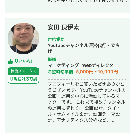
広告を中心としたサイト全体の売上UP
・人材紹介：toC/toBいずれも経験あり
で、Google広告,Meta広告を始め動画
・営業代行 ・SaaS ・広告代理店 ・飲
広告,アフィリエイト,DSPなど一通り経
食店 ・官公庁
験して広告費運用総額は50億円以上で
す。 データに連動して数値を改善して
安田 良伊太
いくアプローチでは90%以上の再現性
があります（期間限定キャンペーン、
対応業務
アプリ無料登録など一部除く）。 経験
Youtubeチャンネル運営代行・立ち上
業種：EC通販系、学習塾、クリニッ
げ
ク、工務店、歯科、英会話、留学、
職種
0
WEB3.0、アパレル、士業、ブライダ
いいね!
マーケティング
Webディレクター
ル、人材、事務用品、工具、BtoB系な
5,000円～10,000円
稼働ステータス
希望時給単価
ど ■独自性はWEB広告×GA4解析×独
自データ基盤（Tableau / Looker
◎現在対応可能
プロフィールをご覧いただきありがと
Studio / BigQuery）で数値を徹底監視
うございます。 YouTubeチャンネルの
して、ユーザー行動/心理に基づく
企画・運用を中心に活動しているマー
PDCAを素早く実行していることで
ケターです。 これまで複数チャンネル
す。 最近はAI時代で、クリエイティブ
の運用に携わり、 企画設計、タイト
を①背景②素材③キャッチコピーに
ル・サムネイル設計、動画テーマ設
分けて量産して、静止画、動画を顧客
計、アナリティクス分析など、
の規定に合わせて高速でA/Bテスト行
YouTube運用を一貫して担当してきま
い、成果改善につなげる実績も出し始
した。 運用では感覚ではなく、 ・クリ
めています。 ■経歴：大手企業エンジ