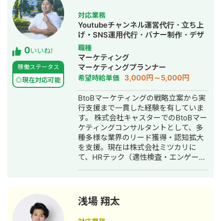
でモール内ランキング1位を獲得。
対応業務
Youtubeチャンネル運営代行・立ち上
げ・SNS運用代行・バナー制作・デザ
イン・動画制作・動画編集
職種
0
いいね!
マーケティング
マーケティングプランナー
稼働ステータス
3,000円～5,000円
希望時給単価
◎現在対応可能
BtoBマーケティングの戦略立案から実
行支援まで一貫した経験を有していま
す。 株式会社キャスターでのBtoBマー
ケティングコンサルタントとして、多
種多様な業界のリード獲得・認知拡大
を支援。現在は株式会社ミツカリに
て、HRテック（適性検査・エンゲージ
メントサーベイ）のインハウスマーケ
ターとして、マーケティング活動を推
進しています。
浅場 翔太