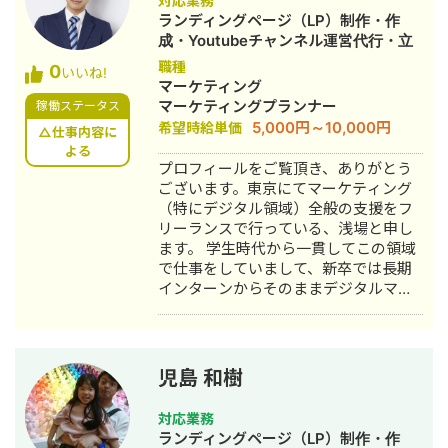
対応業務
ランディングページ（LP）制作・作
成・Youtubeチャンネル運営代行・立
ち上げ・ECサイト構築・ネットショッ
職種
0
いいね!
プ作成代行・SEO対策・新規事業立
マーケティング
上・SNS運用代行・ホームページ制
マーケティングプランナー
稼働ステータス
作・作成・リスティング広告運用代
5,000円～10,000円
希望時給単価
△仕事内容に
行・動画制作・動画編集
よる
プロフィールをご覧頂き、ありがとう
ございます。東京にてマーケティング
（特にデジタル領域）全般の支援をフ
リーランスで行っている、浅場と申し
ます。 学生時代から一貫してこの領域
で仕事をしていまして、新卒では長期
インターンからそのままデジタルマー
ケティング系のスタートアップに入社
しました。前職時代は、営業や広告運
用等のプレーヤー業務を行ったのち、
O2S系の事業の立ち上げから数億円規
児島 和樹
模になるまで責任者として勤めていま
した。 現在は、複数社に対してデジタ
対応業務
ルマーケティング全体のコンサルか
ランディングページ（LP）制作・作