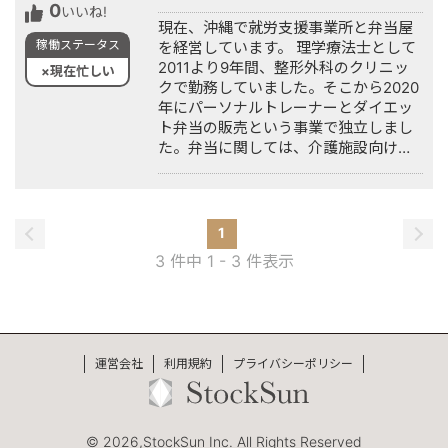
0
いいね!
現在、沖縄で就労支援事業所と弁当屋
稼働ステータス
を経営しています。 理学療法士として
2011より9年間、整形外科のクリニッ
×現在忙しい
クで勤務していました。そこから2020
年にパーソナルトレーナーとダイエッ
ト弁当の販売という事業で独立しまし
た。弁当に関しては、介護施設向けの
弁当配達の事業に切り替えて、現在は
好調です。 また、2023年には就労支援
事業所を立ち上げ、2つの法人を経営し
ています。 今後は業務を請け負うこと
1
は難しいですが、情報収集させていた
3 件中 1 - 3 件表示
だければ幸いです。 よろしくお願いい
たします。
運営会社
利用規約
プライバシーポリシー
© 2026,StockSun Inc. All Rights Reserved