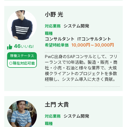
meikan.com/freelance/554/blog/231
【開発のイメージが湧かない方へ】
Googleのサービスを使ったら、どんな
小野 光
感じに開発できるのかイメージが湧か
ないという方も大歓迎！ フワッとした
システム開発
対応業務
イメージでも良いので「こんなことを
職種
したい」という内容を伝えて頂けれ
コンサルタント
ITコンサルタント
ば、その内容を実現するための方法を
10,000円～30,000円
希望時給単価
46
具体的に提案させて頂きます。 一度ビ
いいね!
デオ会議でお話してみませんか？もち
稼働ステータス
PwC出身のSAPコンサルとして、フリ
ろん無料です。 【Google Apps
ーランスで10年活動。製造・販売・商
Script、Appsheetで開発するメリッ
◎現在対応可能
社・小売・石油と様々な業界で、大規
ト】 ★月々にかかる費用がタダ！
模クライアントのプロジェクトを多数
Googleアカウントさえあれば利用可能
経験し、システム導入に大きく貢献。
なので月々にかかる費用が0円です。
GASによる開発は、長期的にみて非常
にお得です。 ★開発コストが低い
Google WorkSpaceを元に開発するの
で、作業量が少なく済み、その分コス
土門 大貴
トを抑えることができます。 ★他の
Googleサービスとの連携ができるので
システム開発
対応業務
自由度が高い Google WorkSpace間の
職種
連携ができるので、用途に合わせて自