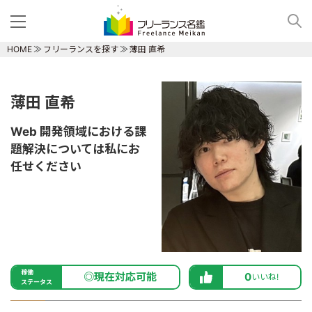
HOME
フリーランスを探す
薄田 直希
薄田 直希
Web 開発領域における課
題解決については私にお
任せください
稼働
◎現在対応可能
0
いいね!
ステータス