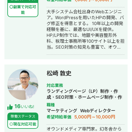
ションな）
作・作成・リスティング広告運用代
〇副業で対応可
行・オウンドメディア制作・構築・運
大手システム会社出身のWebエンジニ
能
用代行・動画制作・動画編集
ア。WordPressを用いたHPの開発、バ
グ修正を得意とする。 10年以上の開発
経験を基に、最適なUI/UXを提供。
HP/LP制作では、地銀や美容整形外
科、税理士事務所等100サイト以上を担
当。SEO対策の知見も豊富で、オウン
ドメディア運用/SEOコンサルでは、プ
ライム上場の損保や電力会社、超大手
人材会社等を担当。 自身のTikTokフォ
ロワーも10万人おり、インフルエンサ
松崎 敦史
ーマーケにも精通。 全ての施策担当者
がチーム内にいるため、迅速で全方位
対応業務
的なサポートが可能。
ランディングページ（LP）制作・作
成・SEO対策・ホームページ制作・作
成・リスティング広告運用代行・オウ
職種
16
いいね!
ンドメディア制作・構築・運用代行
マーケティング
Webディレクター
5,000円～10,000円
稼働ステータス
希望時給単価
◎現在対応可能
オウンドメディア専門家。幻冬舎から