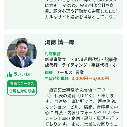
に参画。 その後、Web制作会社を創
業。顧客心理や行動から逆算したロジ
カルなサイト設計を得意としており、
支援開始から1週間でCVR170％向上、
CPA59%ダウンを達成した事例もあ
り。 制作だけでなく、その他のマーケ
ティング施策も対応可能ですので、ま
湯徳 慎一郎
ずはお気軽にご相談ください。
対応業務
新規事業立上・SNS運用代行・記事作
成代行・ライティング・事務代行・ホ
ームページ制作・作成・営業代行
セールス
営業
職種
5
いいね!
3,000円～5,000円
希望時給単価
稼働ステータス
一級建築士事務所 Avenir（アヴニー
◎現在対応可能
ル） 代表の湯徳（ゆとく）と申しま
す。 当建築士事務所では、 戸建住宅、
マンション、ビル、 店舗、倉庫等を中
心に 外装・内装リフォームや リノベー
ション工事の 企画・設計・監理を行っ
ております。 また、営業にお困りの工