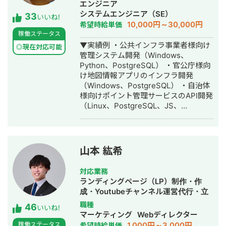
エンジニア
由度高くシステムを作ることができま
システムエンジニア（SE）
33
す。 GAS、Appsheetの経験が豊富な
いいね!
10,000円～30,000円
希望時給単価
私に開発をお任せ頂ければ、御社の業
稼働ステータス
務の効率化に貢献することが可能で
▼実績例 ・公共インフラ事業者様向け
す。是非宜しくお願い致します。 【無
◎現在対応可能
管理システム開発（Windows、
料ヒアリング】 ★無料ヒアリング予約
Python、PostgreSQL） ・官公庁様向
フォーム★
け地図情報アプリのインフラ開発
https://forms.gle/f7DVaUkwYAMdyMxf7
（Windows、PostgreSQL） ・自治体
様向けポイント管理サービスのAPI開発
（Linux、PostgreSQL、JS、
Python） ・大手製造業様向けクラウド
環境開発支援（AWS全般、
Terraform） ・公共事業様向け顔認証
決算システム基盤開発（Windows、
山本 紘希
PostgreSQL、JS、Python） ・リース
業様向け代理店向けWebAPI開発
対応業務
（AWS全般、GoLang、JS） ・通販サ
ランディングページ（LP）制作・作
イトインフラ構築支援、要件定義～開
成・Youtubeチャンネル運営代行・立
発（AWS, ECCube） ・結婚相談所様
ち上げ・ECサイト構築・ネットショッ
職種
46
向けオウンドメディア制作
いいね!
プ作成代行・SEO対策・記事作成代
マーケティング
Webディレクター
（WordPress、JS、ウェブディレクト
行・ライティング・ホームページ制
1,000円～3,000円
稼働ステータス
希望時給単価