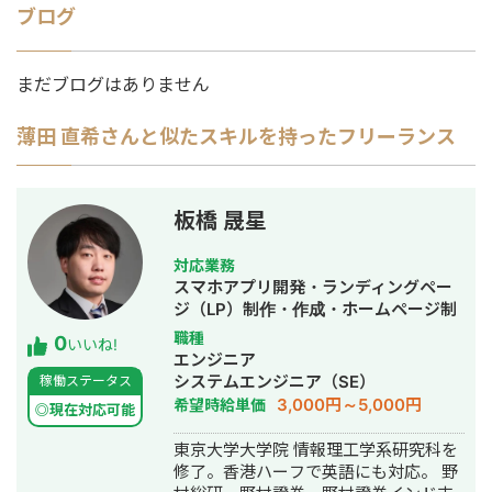
ブログ
まだブログはありません
薄田 直希
さんと似たスキルを持ったフリーランス
板橋 晟星
対応業務
スマホアプリ開発・ランディングペー
ジ（LP）制作・作成・ホームページ制
作・作成・バナー制作・デザイン・漫
職種
0
いいね!
画制作・AI活用
エンジニア
システムエンジニア（SE）
稼働ステータス
3,000円～5,000円
希望時給単価
◎現在対応可能
東京大学大学院 情報理工学系研究科を
修了。香港ハーフで英語にも対応。 野