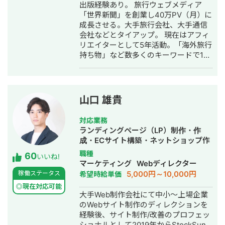
出版経験あり。 旅行ウェブメディア
「世界新聞」を創業し40万PV（月）に
成長させる。大手旅行会社、大手通信
会社などとタイアップ。 現在はアフィ
リエイターとして5年活動。「海外旅行
持ち物」など数多くのキーワードで1位
獲得。月7桁収益達成。 出版社で雑誌
編集者として5年勤務経験あり。 ウェ
ブの知見×紙で培ったクオリティーで最
高のオウンドメディアを作ります。 ・
山口 雄貴
株式会社世界新聞
https://sekaishinbun.net/co/ ・世界新
対応業務
聞 http://sekaishinbun.net ・著書 世界
ランディングページ（LP）制作・作
一周できませんと思ってたらできちゃ
成・ECサイト構築・ネットショップ作
った（幻冬舎） ・実績 地方ウェブメデ
成代行・SEO対策・ホームページ制
職種
60
ィア（立ち上げ） サービス系オウンド
いいね!
作・作成・リスティング広告運用代行
マーケティング
Webディレクター
メディア（立ち上げ） 大手旅行会社
5,000円～10,000円
稼働ステータス
希望時給単価
（タイアップ特集） 大手通信会社（タ
イアップ特集） 某観光協会（タイアッ
◎現在対応可能
大手Web制作会社にて中小〜上場企業
プ特集）
のWebサイト制作のディレクションを
経験後、サイト制作/改善のプロフェッ
ショナルとして2019年からStockSun