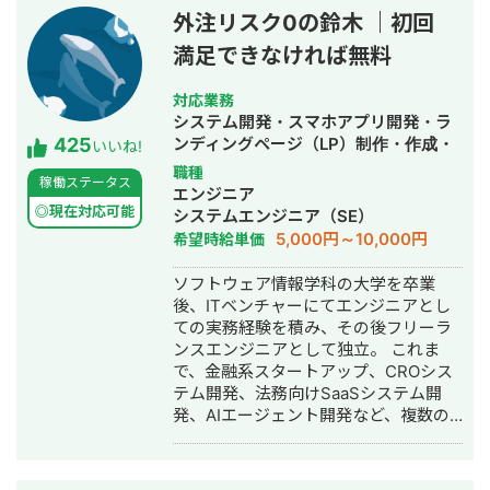
領域はAI開発・Web開発・スマホアプ
外注リスク0の鈴木 ｜初回
リ・社内システムなどITシステム全般
満足できなければ無料
の開発。 インタビュー記事はこちら
対応業務
システム開発・スマホアプリ開発・ラ
425
ンディングページ（LP）制作・作成・
いいね!
ECサイト構築・ネットショップ作成代
職種
稼働ステータス
行・SEO対策・新規事業立上・SNS運
エンジニア
用代行・記事作成代行・ライティン
◎現在対応可能
システムエンジニア（SE）
グ・翻訳・ホームページ制作・作成・
5,000円～10,000円
希望時給単価
バナー制作・デザイン・ロゴデザイ
ン・作成・イラスト制作・動画制作・
ソフトウェア情報学科の大学を卒業
動画編集・AI活用
後、ITベンチャーにてエンジニアとし
ての実務経験を積み、その後フリーラ
ンスエンジニアとして独立。 これま
で、金融系スタートアップ、CROシス
テム開発、法務向けSaaSシステム開
発、AIエージェント開発など、複数の
スタートアップ・事業会社のシステム
開発に携わってきました。 主にRuby
on Railsを用いたバックエンド開発を