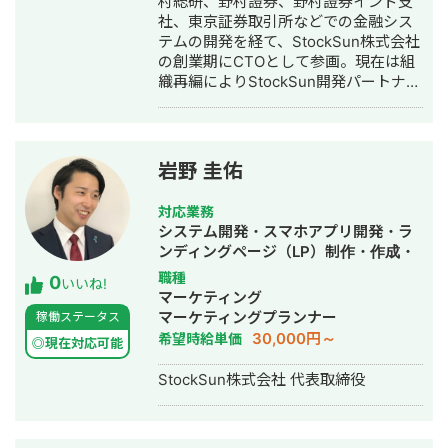
村総研、野村證券、野村證券インド支
社、東京証券取引所などでの金融シス
テムの開発を経て、StockSun株式会社
の創業期にCTOとして参画。現在は組
織再編によりStockSun開発パートナー
を務める。 武田塾の全国400校舎以上
で使われる塾生管理システムや、
StockSun自社サービスであるフリーラ
ンス名鑑、マッチングアプリのフェリ
岩野 圭佑
恋、年収チャンネルの転職者と企業の
マッチングサービスである年収スカウ
対応業務
トなど数十のサービスを1人でサクっと
システム開発・スマホアプリ開発・ラ
開発。近年はChatGPTを用いたチャッ
ンディングページ（LP）制作・作成・
トボットやパワポスライド自動生成シ
Youtubeチャンネル運営代行・立ち上
職種
0
ステム等、AIを活用したシステムも多
いいね!
げ・ECサイト構築・ネットショップ作
マーケティング
数開発している。 チームを組んで複数
成代行・SEO対策・新規事業立上・
マーケティングプランナー
稼働ステータス
人で開発すると品質が落ちやすいた
SNS運用代行・ホームページ制作・作
30,000円～
希望時給単価
め、要件定義からプログラミング含め
◎現在対応可能
成・リスティング広告運用代行・動画
自身1人で全て完結することにより、１
制作・動画編集
StockSun株式会社 代表取締役
つ１つのシステムの品質にこだわって
開発する方針をとっている。開発速度
も早く、品質の良いサービスを最速か
つ他より安い価格で開発できる。 得意