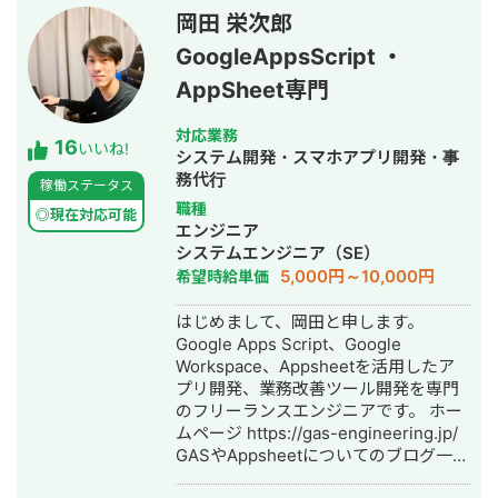
得意としており、要件定義、設計、実
岡田 栄次郎
装、本番リリース、運用改善まで一貫
GoogleAppsScript ・
して対応しています。 特に、仕様が複
雑な業務システムや、要件がまだ固ま
AppSheet専門
りきっていない新規開発において、事
業目的を整理しながら、正確にスピー
対応業務
16
ド感を持って形にしていくことを強み
いいね!
システム開発・スマホアプリ開発・事
としています。 いまはスタートアップ
務代行
稼働ステータス
案件にてAIエージェント開発にも携わ
職種
っており、AI活用した業務効率化、新
◎現在対応可能
エンジニア
機能開発、既存プロダクトへのAI機能
システムエンジニア（SE）
の組み込みなどにも対応しています。
5,000円～10,000円
希望時給単価
単純に言われたものを作るだけではな
く、事業として使える形に落とし込む
はじめまして、岡田と申します。
ことを重視し、開発の初期段階からリ
Google Apps Script、Google
リース後の運用まで伴走しています。
Workspace、Appsheetを活用したア
プリ開発、業務改善ツール開発を専門
のフリーランスエンジニアです。 ホー
ムページ https://gas-engineering.jp/
GASやAppsheetについてのブログ一覧
https://freelance-