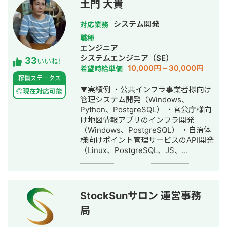
土門 大貴
感じに開発できるのかイメージが湧か
ないという方も大歓迎！ フワッとした
システム開発
対応業務
イメージでも良いので「こんなことを
職種
したい」という内容を伝えて頂けれ
エンジニア
ば、その内容を実現するための方法を
システムエンジニア（SE）
33
具体的に提案させて頂きます。 一度ビ
いいね!
10,000円～30,000円
希望時給単価
デオ会議でお話してみませんか？もち
稼働ステータス
ろん無料です。 【Google Apps
▼実績例 ・公共インフラ事業者様向け
Script、Appsheetで開発するメリッ
◎現在対応可能
管理システム開発（Windows、
ト】 ★月々にかかる費用がタダ！
Python、PostgreSQL） ・官公庁様向
Googleアカウントさえあれば利用可能
け地図情報アプリのインフラ開発
なので月々にかかる費用が0円です。
（Windows、PostgreSQL） ・自治体
GASによる開発は、長期的にみて非常
様向けポイント管理サービスのAPI開発
にお得です。 ★開発コストが低い
（Linux、PostgreSQL、JS、
Google WorkSpaceを元に開発するの
Python） ・大手製造業様向けクラウド
で、作業量が少なく済み、その分コス
環境開発支援（AWS全般、
トを抑えることができます。 ★他の
Terraform） ・公共事業様向け顔認証
Googleサービスとの連携ができるので
決算システム基盤開発（Windows、
自由度が高い Google WorkSpace間の
StockSunサロン 運営事務
PostgreSQL、JS、Python） ・リース
連携ができるので、用途に合わせて自
局
業様向け代理店向けWebAPI開発
由度高くシステムを作ることができま
（AWS全般、GoLang、JS） ・通販サ
す。 GAS、Appsheetの経験が豊富な