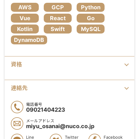
AWS
GCP
Python
Vue
React
Go
Kotlin
Swift
MySQL
DynamoDB
資格
連絡先
電話番号
09021404223
メールアドレス
miyu_osanai@nuco.co.jp
Line
Twitter
Facebook