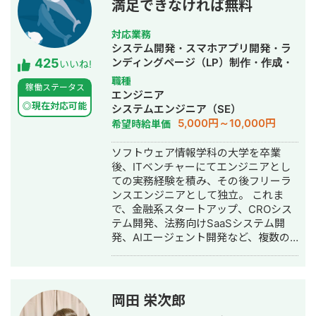
満足できなければ無料
対応業務
システム開発・スマホアプリ開発・ラ
425
ンディングページ（LP）制作・作成・
いいね!
ECサイト構築・ネットショップ作成代
職種
稼働ステータス
行・SEO対策・新規事業立上・SNS運
エンジニア
用代行・記事作成代行・ライティン
◎現在対応可能
システムエンジニア（SE）
グ・翻訳・ホームページ制作・作成・
5,000円～10,000円
希望時給単価
バナー制作・デザイン・ロゴデザイ
ン・作成・イラスト制作・動画制作・
ソフトウェア情報学科の大学を卒業
動画編集・AI活用
後、ITベンチャーにてエンジニアとし
ての実務経験を積み、その後フリーラ
ンスエンジニアとして独立。 これま
で、金融系スタートアップ、CROシス
テム開発、法務向けSaaSシステム開
発、AIエージェント開発など、複数の
スタートアップ・事業会社のシステム
開発に携わってきました。 主にRuby
on Railsを用いたバックエンド開発を
得意としており、要件定義、設計、実
岡田 栄次郎
装、本番リリース、運用改善まで一貫