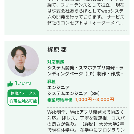
経て、フリーランスとして独立、 現在
は株式会社あららぼとしてwebシステ
ムの開発を行っております。 サービス
弊社のコンセプトは「オーダーメイド
DX基盤の構築者」です。 オーダーメイ
ドでのシステム開発をベースにしたDX
基盤を構築し、 ・業務効率化によるコ
ストカット ・データ活用による事業機
梶原 郡
会の拡大 を実現します。 【業務効率化
によるコストカット】 例: 脱Excelによ
対応業務
る作業工数・コミュニケーションコス
システム開発・スマホアプリ開発・ラ
トの削減 例: データの一元管理・可視
ンディングページ（LP）制作・作成・
化によるマネジメントコストの削減
ECサイト構築・ネットショップ作成代
職種
1
【データ活用による事業機会拡大】 例:
いいね!
行・SEO対策・事務代行・ホームペー
エンジニア
既存事業の提供価値向上による売上/利
ジ制作・作成
システムエンジニア（SE）
稼働ステータス
益の増加 例: マーケティング強化によ
1,000円～3,000円
希望時給単価
る既存事業の売上/利益の増加 例: デー
◎現在対応可能
タ活用による新規事業の立ち上げ 開発
Web制作、Webアプリ開発まで幅広く
実績 ・大手有料多チャンネル放送サー
対応。 即レス、丁寧な報連相、コスパ
ビス企業でのDXプロジェクト
の良さが強み。 【経歴】 大分大学2年
PoC（概念実証）における要件定義を
で現在休学中。 在学中にプログラミン
行う テックリードとして開発のリー