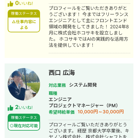
0
いいね!
プロフィールをご覧いただきありがと
稼働ステータス
うございます！ 今まではフリーランス
エンジニアとして主にフロントエンド
△仕事内容に
領域の開発をしてきました！ 2024年8
よる
月に株式会社ホコサキを設立しまし
た。 ホコサキではAIの実践的な活用方
法を提供しています！
西口 広海
システム開発
対応業務
職種
エンジニア
プロジェクトマネージャー（PM）
2
いいね!
10,000円～30,000円
希望時給単価
稼働ステータス
プロフィールご覧いただきありがとう
◎現在対応可能
ございます。 経歴 京都大学卒業後、キ
ヤノン株式会社、株式会社シャフトを