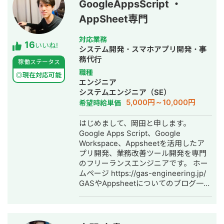
GoogleAppsScript ・
して対応しています。 特に、仕様が複
雑な業務システムや、要件がまだ固ま
AppSheet専門
りきっていない新規開発において、事
業目的を整理しながら、正確にスピー
対応業務
16
ド感を持って形にしていくことを強み
いいね!
システム開発・スマホアプリ開発・事
としています。 いまはスタートアップ
務代行
稼働ステータス
案件にてAIエージェント開発にも携わ
職種
っており、AI活用した業務効率化、新
◎現在対応可能
エンジニア
機能開発、既存プロダクトへのAI機能
システムエンジニア（SE）
の組み込みなどにも対応しています。
5,000円～10,000円
希望時給単価
単純に言われたものを作るだけではな
く、事業として使える形に落とし込む
はじめまして、岡田と申します。
ことを重視し、開発の初期段階からリ
Google Apps Script、Google
リース後の運用まで伴走しています。
Workspace、Appsheetを活用したア
プリ開発、業務改善ツール開発を専門
のフリーランスエンジニアです。 ホー
ムページ https://gas-engineering.jp/
GASやAppsheetについてのブログ一覧
https://freelance-
meikan.com/freelance/554/blog/231
【開発のイメージが湧かない方へ】
Googleのサービスを使ったら、どんな