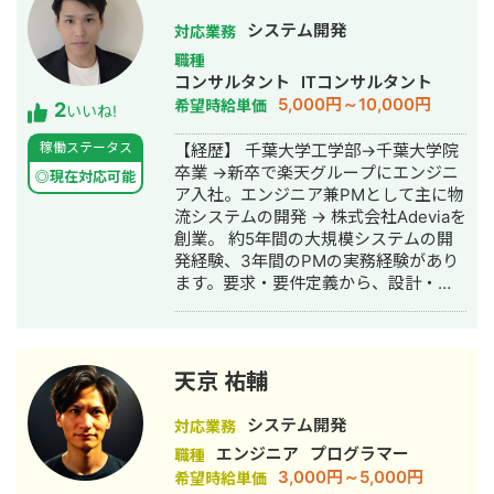
ス) ・需要予測(建設業) ・広告配信最適
2020年に独立。 取引実績30社以上。
化(通信キャリア) ・サービス改善提案
システム開発
対応業務
■お問い合わせ こちらをクリックしフ
(通信キャリア) ・IoTセンサーデータ解
職種
ォームからお問い合わせください。
析(調査会社) ・売上げ時系列解析(調査
コンサルタント
ITコンサルタント
会社) ・コンバージョン要因解析(WEB
5,000円～10,000円
希望時給単価
2
いいね!
サービス) ・テキスト処理による法律文
書自動構成アドバイザリー（法律）
稼働ステータス
【経歴】 千葉大学工学部→千葉大学院
【ヘルスケアアプリ・ドクターボイ
卒業 →新卒で楽天グループにエンジニ
◎現在対応可能
ス】 患者さんが医師との会話を音声メ
ア入社。エンジニア兼PMとして主に物
モで記録するアプリを開発・運用して
流システムの開発 → 株式会社Adeviaを
います。 https://www.doctor-
創業。 約5年間の大規模システムの開
voice.com/ 【YouTubeチャンネル運
発経験、3年間のPMの実務経験があり
用】 患者さん体験記というYouTubeチ
ます。要求・要件定義から、設計・実
ャンネルを運用しています。
装・テスト、チームのマネジメント経
https://www.youtube.com/channel/UC1
験があります。
【本の執筆】 自然言語解析についての
本を執筆しました。 https://nlp-
hashimoto.booth.pm/items/1040539
天京 祐輔
何卒、宜しくお願いいたします。
システム開発
対応業務
エンジニア
プログラマー
職種
3,000円～5,000円
希望時給単価