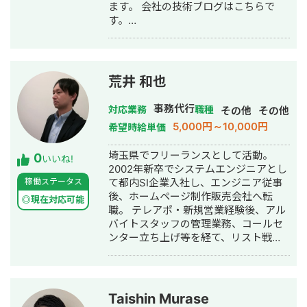
ます。 会社の技術ブログはこちらで
す。
https://zenn.dev/p/pipon_tech_blog
また、ヘルスケアアプリのドクターボ
イスの開発運用や「患者さん体験記」
というYouTubeチャンネルの運用をし
荒井 和也
ています。 https://www.doctor-
voice.com/ 今まで下記の案件に携わっ
事務代行
対応業務
職種
その他
その他
てきました。 【マーケティング支援】
5,000円～10,000円
希望時給単価
・テレビ広告運用/広告によるDL数・売
上の効果測定（WEBサービス） ・テレ
埼玉県でフリーランスとして活動。
0
ビ広告運用/ニコニコ動画内番組運営
いいね!
2002年新卒でシステムエンジニアとし
（WEBサービス） ・交通広告(新橋・
稼働ステータス
て都内SI企業入社し、エンジニア従事
東京・新宿・有楽町・大阪・名古屋に
後、ホームページ制作販売会社へ転
て展開)/駅前でのイベント実施・運営
◎現在対応可能
職。 テレアポ・新規営業経験後、アル
（WEBサービス） ・テレビス広告、
バイトスタッフの管理業務、コールセ
web記事型広告、SNS広告運用/グルー
ンター立ち上げ等を経て、リスト戦略
プインタビュー/定量調査(医療機器) ・
の責任者を経験。 新規開拓用の営業リ
メール配信最適化(通信キャリア) ・売
スト・営業管理システムの設計、リリ
上時系列解析(調査会社) ・アンケート
ース、運用保守を経験。リストからの
データ解析(調査会社) 【コンサルティ
月間受注数60件以上を創出。 その後、
ング】 ・離脱者要因解析(WEBサービ
Taishin Murase
新会社立ち上げメンバーを経験。のち