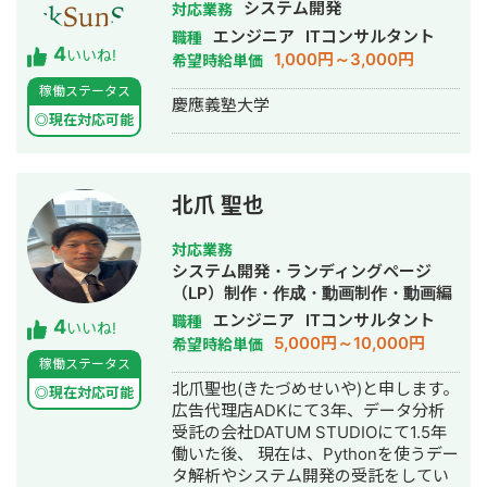
システム開発
イトインフラ構築支援、要件定義～開
対応業務
私に開発をお任せ頂ければ、御社の業
発（AWS, ECCube） ・結婚相談所様
務の効率化に貢献することが可能で
エンジニア
ITコンサルタント
職種
4
向けオウンドメディア制作
す。是非宜しくお願い致します。 【無
いいね!
1,000円～3,000円
希望時給単価
（WordPress、JS、ウェブディレクト
料ヒアリング】 ★無料ヒアリング予約
稼働ステータス
ションな）
フォーム★
慶應義塾大学
https://forms.gle/f7DVaUkwYAMdyMxf7
◎現在対応可能
北爪 聖也
対応業務
システム開発・ランディングページ
（LP）制作・作成・動画制作・動画編
集
エンジニア
ITコンサルタント
職種
4
いいね!
5,000円～10,000円
希望時給単価
稼働ステータス
北爪聖也(きたづめせいや)と申します。
◎現在対応可能
広告代理店ADKにて3年、データ分析
受託の会社DATUM STUDIOにて1.5年
働いた後、 現在は、Pythonを使うデー
タ解析やシステム開発の受託をしてい