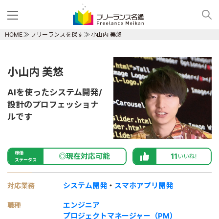
HOME
フリーランスを探す
小山内 美悠
小山内 美悠
AIを使ったシステム開発/
設計のプロフェッショナ
ルです
稼働
◎現在対応可能
11
いいね!
ステータス
システム開発
・
スマホアプリ開発
対応業務
エンジニア
職種
プロジェクトマネージャー（PM）