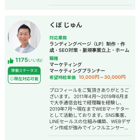
Webデザイン制作を展開しています。
また、英語学習支援にも力を入れてお
り、小中学生向けの英語学習塾を経営
しています。 現在は、世界シェア第4
くぼ じゅん
位のグローバル製薬メーカー日本法人
様をはじめ、プライム市場上場企業グ
対応業務
ループ会社様、NASDAQ上場を控える
ランディングページ（LP）制作・作
ベンチャー企業様など、業界を問わず
成・SEO対策・新規事業立上・ホーム
多くのクライアントと取引実績があり
ページ制作・作成・リスティング広告
職種
1175
ます。 クラウドソーシング（Lancers
いいね!
運用代行
マーケティング
／CrowdWorks／ココナラ）でも継続
マーケティングプランナー
稼働ステータス
的にご依頼をいただいており、SSサロ
10,000円～30,000円
希望時給単価
ンを通じては翻訳・リサーチ・海外対
◎現在対応可能
応等、専門性の高い案件も多くご相談
プロフィールをご覧頂きありがとうご
いただいています。 📌 経歴 2015年 神
ざいます。 2011年4月～2019年6月ま
戸市外国語大学 英米学科 卒業 2015年
で大手通信会社で経理職を経験し、
三井倉庫HD 入社：アメリカ・マレー
2019年7月～現在までWEBマーケター
シアにて物流・フォワーディング業務
として活動しております。SNS集客、
に従事 2020年 三菱重工業 入社：国産
LINEセールスの仕組み構築、WEBデザ
ジェット機「MRJ／スペースジェッ
イン作成が強みでインフルエンサーの
ト」、およびボーイング向けの調達業
方のLINE構築や整体師の方のコンサル
務を担当 2022年 Schneider Electric