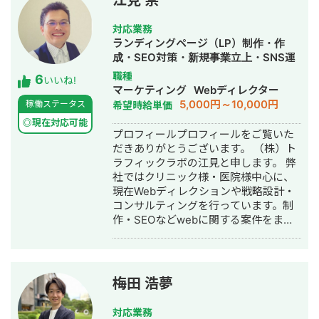
立ち上げた新規サイトをニッチ市場で
サービスキーワード検索1位に導き、月
対応業務
間1.5万PV、月商500万円の売上を実現
ランディングページ（LP）制作・作
した実績があります。 エンジニア知識
成・SEO対策・新規事業立上・SNS運
を持ったSEOディレクターとして、大
用代行・記事作成代行・ライティン
職種
6
量のページを作成するようないわゆる
いいね!
グ・翻訳・ホームページ制作・作成・
マーケティング
Webディレクター
データベース型のサイトの構築も得意
バナー制作・デザイン・ロゴデザイ
5,000円～10,000円
稼働ステータス
希望時給単価
です。 競合が対応しきれないような細
ン・作成・イラスト制作・リスティン
かいキーワードまで対策して、お問合
◎現在対応可能
グ広告運用代行
プロフィールプロフィールをご覧いた
せにつなげる戦略でお客様の売上に貢
だきありがとうございます。 （株）ト
献します。 少し珍しいキャリアの特徴
ラフィックラボの江見と申します。 弊
として、Fリーグ（フットサル日本トッ
社ではクリニック様・医院様中心に、
プリーグ）のエスポラーダ北海道、バ
現在Webディレクションや戦略設計・
サジィ大分でプロ選手として活動しな
コンサルティングを行っています。制
がらWeb制作の経験を積んできました
作・SEOなどwebに関する案件をまる
（バサジィ大分在籍時は完全プロ契約
っと丸投げしていただいても対応が可
のため1年間休職）。 アスリートとし
能です。 緻密な戦略でクリニック様の
ての経験で培った「やると決めたら徹
集客をお手伝いさせていただきます。
底的にやり抜く」精神で、お客様のプ
また、常にレスを早めに対応を心がけ
ロジェクトに全力で取り組みます。
梅田 浩夢
ておりまして24時間365日対応が可能
です。 実際、弊社は地域名＋施術で上
対応業務