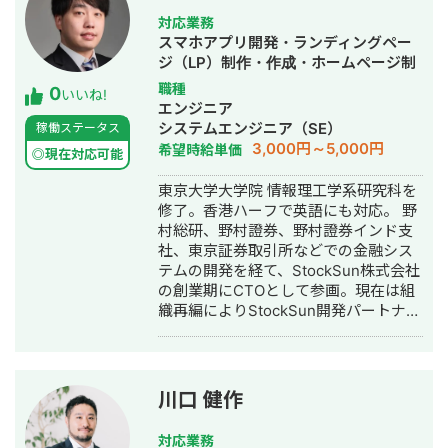
対応業務
スマホアプリ開発・ランディングペー
ジ（LP）制作・作成・ホームページ制
作・作成・バナー制作・デザイン・漫
職種
0
いいね!
画制作・AI活用
エンジニア
システムエンジニア（SE）
稼働ステータス
3,000円～5,000円
希望時給単価
◎現在対応可能
東京大学大学院 情報理工学系研究科を
修了。香港ハーフで英語にも対応。 野
村総研、野村證券、野村證券インド支
社、東京証券取引所などでの金融シス
テムの開発を経て、StockSun株式会社
の創業期にCTOとして参画。現在は組
織再編によりStockSun開発パートナー
を務める。 武田塾の全国400校舎以上
で使われる塾生管理システムや、
StockSun自社サービスであるフリーラ
ンス名鑑、マッチングアプリのフェリ
川口 健作
恋、年収チャンネルの転職者と企業の
マッチングサービスである年収スカウ
対応業務