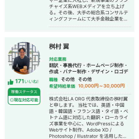
ャー企業に入社し、新規事業のフラン
チャイズ系WEBメディアを立ち上げ
る。その後、大手の総合系コンサルテ
ィングファームにて大手金融企業を顧
客としたIT系、会計系のプロジェクト
を経て、2017年7月にStockSun株式会
社を創業。
桝村 翼
対応業務
翻訳・事務代行・ホームページ制作・
作成・バナー制作・デザイン・ロゴデ
ザイン・作成・イラスト制作
その他
その他
職種
171
いいね!
10,000円～30,000円
希望時給単価
稼働ステータス
株式会社LA ORG 代表取締役の桝村翼
◎現在対応可能
と申します。 当社では、英語・中国
語・韓国語・フランス語・タイ語・ベ
トナム語に対応した翻訳・ローカライ
ズ事業を中心に、WordPressによる
Webサイト制作、Adobe XD /
Photoshop / Illustrator を活用した