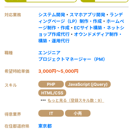
システム開発
・
スマホアプリ開発
・
ランデ
対応業務
ィングページ（LP）制作・作成
・
ホームペ
ージ制作・作成
・
ECサイト構築・ネットシ
ョップ作成代行
・
オウンドメディア制作・
構築・運用代行
エンジニア
職種
プロジェクトマネージャー（PM）
3,000円～5,000円
希望時給単価
PHP
JavaScript (jQuery)
スキル
HTML/CSS
・・・
もっと見る（登録スキル数：9）
IT
小売
得意業界
東京都
在住都道府県