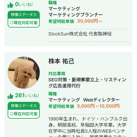
Youtubeチャンネル運営代行・立ち上
職種
0
いいね!
げ・ECサイト構築・ネットショップ作
マーケティング
成代行・SEO対策・新規事業立上・
マーケティングプランナー
稼働ステータス
SNS運用代行・ホームページ制作・作
30,000円～
希望時給単価
◎現在対応可能
成・リスティング広告運用代行・動画
制作・動画編集
StockSun株式会社 代表取締役
株本 祐己
対応業務
SEO対策・新規事業立上・リスティン
グ広告運用代行
職種
261
いいね!
マーケティング
Webディレクター
5,000円～10,000円
稼働ステータス
希望時給単価
◎現在対応可能
1990年生まれ、ドイツ・ハンブルク出
身。桐朋高校、早稲田大学卒業。大学
在学中に当時社員5人程のWEBベンチ