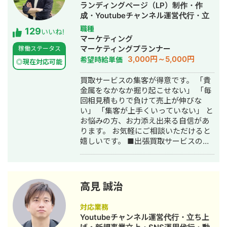
位表示が得意得意で、かなりの施術名
ランディングページ（LP）制作・作
をハックしています。 また、医療広告
成・Youtubeチャンネル運営代行・立
ガイドライン、薬機法にも対応した知
ち上げ・SEO対策・SNS運用代行・記
職種
129
見もあり安全性にも対応しておりま
いいね!
事作成代行・ライティング・ホームペ
マーケティング
す。 ■実績■ ・某美容系ビックワード
ージ制作・作成・リスティング広告運
マーケティングプランナー
稼働ステータス
で圏外→10位以内（半年） ・美容施術
用代行・オウンドメディア制作・構
3,000円～5,000円
希望時給単価
系ビッグワード 2位 ・新規患者数PV
◎現在対応可能
築・運用代行
が3ヶ月で２倍 ・半年で新規患者数が
買取サービスの集客が得意です。 「貴
1.5倍！
金属をなかなか掘り起こせない」 「毎
回相見積もりで負けて売上が伸びな
い」 「集客が上手くいっていない」 と
お悩みの方、お力添え出来る自信があ
ります。 お気軽にご相談いただけると
嬉しいです。 ■出張買取サービスの集
客成功事例 https://freelance-
meikan.com/freelance/355/blog/1175
■経歴・職歴 2020年6月〜 Webマー
ケ支援会社（当時社員7名）にインター
高見 誠治
ンとして参画し、案件獲得に向けた自
社集客（SEO・Web広告運用・LP制
対応業務
作・YouTubeチャンネル運用・メール
Youtubeチャンネル運営代行・立ち上
マーケティング等）を担当。 2022年3