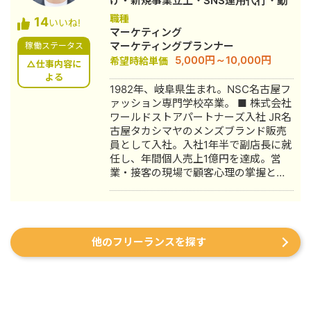
げ・新規事業立上・SNS運用代行・動
月 名古屋大学理学部数学科卒。 2022
画制作・動画編集
職種
14
年4月〜 Webマーケ会社勤務。人材
いいね!
マーケティング
系クライアントを主に担当。 2024年11
マーケティングプランナー
稼働ステータス
月 これまでの経験を活かして独立し、
5,000円～10,000円
希望時給単価
株式会社プラマーケを設立。 ホームペ
△仕事内容に
ージ：https://plumarke.co.jp/ ■実績
よる
1982年、岐阜県生まれ。NSC名古屋フ
（※一部抜粋） #広告運用 ・出張買取
ァッション専門学校卒業。 ■ 株式会社
サービスにて、ROAS350%など、好調
ワールドストアパートナーズ入社 JR名
な事例が複数あり。 ・StockSun営業
古屋タカシマヤのメンズブランド販売
代行サービス「カリトルくん」、
員として入社。入社1年半で副店長に就
StockSunサロンの広告運用を担当。
任し、年間個人売上1億円を達成。営
・ベンチャー企業~大手企業のWebマ
業・接客の現場で顧客心理の掌握と売
ーケティング支援に携わり、Web広告
上最大化のノウハウを体得。7年間在
運用、LP制作を担当。費用対効果を
籍。 ■ 医療専門学校入学 勤務中のケ
1.5〜2倍に改善するなど多数。 #SEO
ガを機に医療業界への関心が高まり、
・インターン先にて自社サイトのSEO
26歳で退職。国家資格取得を目指し医
対策を1人で担当し、月間アクセス数を
他のフリーランスを探す
療短期大学へ入学。 ■ 柔道整復師 国
約7倍(3,000→約22,000)、月間問い合
家資格取得・整形外科入職 資格取得
わせ件数を1件から4〜5件まで成長。
後、岐阜県内の整形外科クリニックに
・人材系SEOメディアにてKW「商標名
入職。臨床の現場で集客・経営課題を
+評判」で1位、「転職エージェント お
肌で感じ、デジタルマーケティングへ
すすめ」で10位以内を獲得。