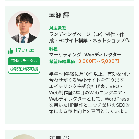
などの実績がございます。
入社：エネルギー分野（UPS）にて海
外サプライチェーンを担当 2022年 株
式会社LA ORG 創業：翻訳・Web制
本郷 輝
作・英語教育の3事業を軸に、グローバ
ル支援サービスを提供 🔗 各種リンク
対応業務
【公式サイト】https://la-org.com
ランディングページ（LP）制作・作
【ポートフォリオ】
成・ECサイト構築・ネットショップ作
https://www.portfolio.la-org.com
成代行・SEO対策・記事作成代行・ラ
職種
17
【Lancers】
いいね!
イティング・ホームページ制作・作
マーケティング
Webディレクター
https://www.lancers.jp/profile/oregonian
成・オウンドメディア制作・構築・運
3,000円～5,000円
稼働ステータス
希望時給単価
srsltid=AfmBOop2KwuI5Nr4TQFKMAkw
用代行
rmHXQjVdk 【CrowdWorks】
◎現在対応可能
半年～1年後に月10件以上、有効な問い
https://crowdworks.jp/public/employee
合わせがくるWebサイトを作ります。
【ココナラ】
エイチリンク株式会社代表。SEO・
https://coconala.com/users/2204682?
Web制作歴7年目のWebエンジニア・
srsltid=AfmBOoqYND8AKR3YqHKQ3-
Webディレクターとして、WordPress
BxWOkyg3sz0PsR36KnLqErFCjzVGkV4n
を用いたHP制作とニッチ業界のSEO対
策による売上向上を専門としていま
す。 HP/LP制作実績は100サイト以
上。パーソナルジム、土木工事会社、
不動産会社など多業種に対応してきま
した。SEO対策においては、ゼロから
江見 崇