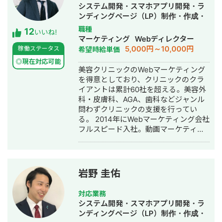
トなど数十のサービスを1人でサクっと
システム開発・スマホアプリ開発・ラ
開発。近年はChatGPTを用いたチャッ
ンディングページ（LP）制作・作成・
トボットやパワポスライド自動生成シ
Youtubeチャンネル運営代行・立ち上
職種
12
ステム等、AIを活用したシステムも多
いいね!
げ・ECサイト構築・ネットショップ作
マーケティング
Webディレクター
数開発している。 チームを組んで複数
成代行・SEO対策・新規事業立上・
5,000円～10,000円
稼働ステータス
希望時給単価
人で開発すると品質が落ちやすいた
SNS運用代行・記事作成代行・ライテ
め、要件定義からプログラミング含め
◎現在対応可能
ィング・ホームページ制作・作成・バ
美容クリニックのWebマーケティング
自身1人で全て完結することにより、１
ナー制作・デザイン・ロゴデザイン・
を得意としており、クリニックのクラ
つ１つのシステムの品質にこだわって
作成・リスティング広告運用代行・オ
イアントは累計60社を超える。美容外
開発する方針をとっている。開発速度
ウンドメディア制作・構築・運用代
科・皮膚科、AGA、歯科などジャンル
も早く、品質の良いサービスを最速か
行・動画制作・動画編集・営業代行
問わずクリニックの支援を行ってい
つ他より安い価格で開発できる。 得意
る。 2014年にWebマーケティング会社
領域はAI開発・Web開発・スマホアプ
フルスピード入社。動画マーケティン
リ・社内システムなどITシステム全般
グ事業部立ち上げや、PR・SNS・SEO
の開発。 インタビュー記事はこちら
の部署マネージャーを務める。営業職
として社内MVPを獲得。4年間在籍し
独立。 独立後はフリーランスとなり、
岩野 圭佑
フロントエンドエンジニア兼総合Web
マーケターとして活動。現在はWebコ
対応業務
ンサルティング会社を創設し、法人と
システム開発・スマホアプリ開発・ラ
してStockSunに参画。
ンディングページ（LP）制作・作成・