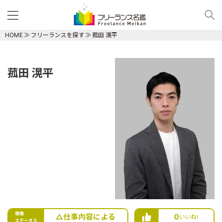
HOME
フリーランスを探す
菰田 滉平
菰田 滉平
稼働
△仕事内容による
0
いいね!
ステータス