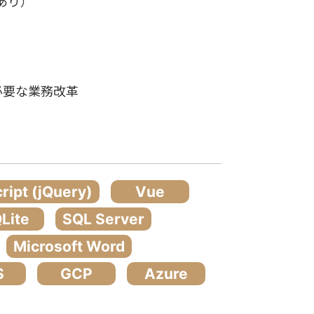
あり）
必要な業務改革
ript (jQuery)
Vue
Lite
SQL Server
Microsoft Word
S
GCP
Azure