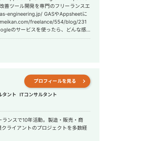
業務改善ツール開発を専門のフリーランスエ
ikan.com/freelance/554/blog/231
ogleのサービスを使ったら、どんな感
大歓迎！ フワッとしたイメ
い」という内容を伝えて頂ければ、その
案させて頂きます。 一度ビデオ会議で
heet
用がタダ！ Googleアカウントさえあ
0円です。GASによる開発は、長期的に
プロフィールを見る
トを抑えることができます。 ★他の
ルタント
ITコンサルタント
度が高い Google WorkSpace間の
由度高くシステムを作ることができま
ーランスで10年活動。製造・販売・商
くお願い致します。 【無料ヒア
模クライアントのプロジェクトを多数経
ム★
xf7