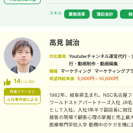
スキル
業務改革
簿記会計
税
高見 誠治
Youtubeチャンネル運営代行
対応業務
行・動画制作・動画編集
マーケティング
マーケティングプ
職種
5,000円～10,000円
希望時給単価
14
いいね!
稼働ステータス
1982年、岐阜県生まれ。NSC名古屋ファッシ
△仕事内容による
ワールドストアパートナーズ入社 JR名古屋タカシマヤのメンズブランド販売員
として入社。入社1年半で副店長に就任
接客の現場で顧客心理の掌握と売上最大
医療専門学校入学 勤務中のケガを機に医療業界への関心が高まり、26歳で退
職。国家資格取得を目指し医療短期大学へ入学。 ■ 柔道整