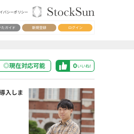
イバシーポリシー
かたガイド
新規登録
ログイン
◎現在対応可能
0
いいね!
を導入しま