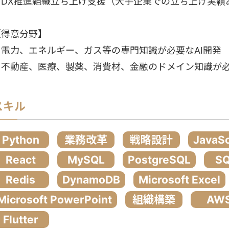
・DX推進組織立ち上げ支援（大手企業での立ち上げ実績
【得意分野】
・電力、エネルギー、ガス等の専門知識が必要なAI開発
・不動産、医療、製薬、消費材、金融のドメイン知識が
スキル
Python
業務改革
戦略設計
JavaSc
React
MySQL
PostgreSQL
SQ
Redis
DynamoDB
Microsoft Excel
Microsoft PowerPoint
組織構築
AW
Flutter