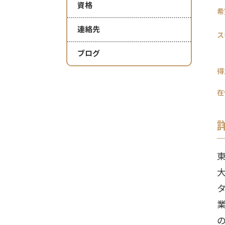
資格
希
連絡先
ス
ブログ
得
在