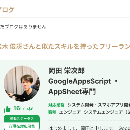
ブログ
だブログはありません
梁木 俊冴
さんと似たスキルを持ったフリーラ
岡田 栄次郎
GoogleAppsScript ・
AppSheet専門
システム開発・スマホアプリ開
対応業務
16
いいね!
エンジニア
システムエンジニア（S
職種
稼働ステータス
◎現在対応可能
はじめまして、岡田と申します。 Google Ap