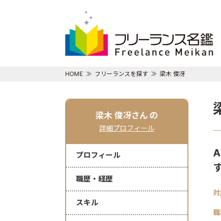
HOME
フリーランスを探す
梁木 俊冴
梁木 俊冴さん
の
詳細プロフィール
プロフィール
職歴・経歴
対
スキル
職