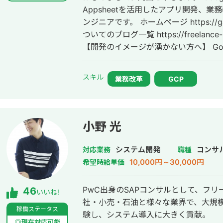
Appsheetを活用したアプリ開発、
ンジニアです。 ホームページ https://gas-engineering.jp/ GASやAppsheetに
ついてのブログ一覧 https://freelance-me
【開発のイメージが湧かない方へ】 Go
じに開発できるのかイメージが湧かないという方も
ージでも良いので「こんなことをした
スキル
業務改革
GCP
内容を実現するための方法を具体的に提
お話してみませんか？もちろん無料です。 【Google Apps Script、Apps
で開発するメリット】 ★月々にかかる費
れば利用可能なので月々にかかる費用が
小野 光
みて非常にお得です。 ★開発コストが低い Google WorkSpaceを元に開発す
るので、作業量が少なく済み、その分コス
システム開発
コンサ
対応業務
職種
Googleサービスとの連携ができるので自由
10,000円～30,000円
希望時給単価
連携ができるので、用途に合わせて自
す。 GAS、Appsheetの経験が豊富な私に開発をお任せ頂ければ、御社の業務
PwC出身のSAPコンサルとして、フリ
46
いいね!
の効率化に貢献することが可能です。是非宜し
社・小売・石油と様々な業界で、大規
リング】 ★無料ヒアリング予約フォー
稼働ステータス
験し、システム導入に大きく貢献。
https://forms.gle/f7DVaUkwYAMdyM
◎現在対応可能