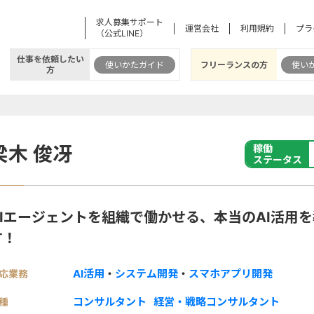
求人募集サポート
運営会社
利用規約
プラ
（公式LINE）
仕事を依頼したい
使いかたガイド
フリーランスの方
使い
方
梁木 俊冴
稼働
ステータス
AIエージェントを組織で働かせる、本当のAI活用
す！
AI活用
・
システム開発
・
スマホアプリ開発
応業務
コンサルタント
経営・戦略コンサルタント
種