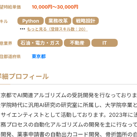
10,000円～30,000円
望時給単価
Python
業務改革
戦略設計
キル
・・・
もっと見る（登録スキル数：20）
石油・電力・ガス
不動産
IT
意業界
東京都
住都道府県
詳細プロフィール
東京都でAI関連アルゴリズムの受託開発を行なっており
大学院時代に汎用AI研究の研究室に所属し、大学院卒業と
タサイエンティストとして活動しております。2023年に
業務プロセスの自動化アルゴリズムの開発を主に行なっ
の開発、薬事申請書の自動出力コード開発、骨折箇所の