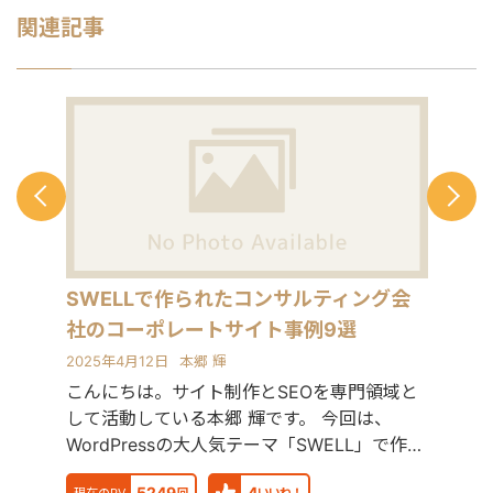
献します。 少し珍しいキャリアの特徴
関連記事
として、Fリーグ（フットサル日本トッ
プリーグ）のエスポラーダ北海道、バ
サジィ大分でプロ選手として活動しな
がらWeb制作の経験を積んできました
（バサジィ大分在籍時は完全プロ契約
のため1年間休職）。 アスリートとし
ての経験で培った「やると決めたら徹
底的にやり抜く」精神で、お客様のプ
ロジェクトに全力で取り組みます。
SWELLで作られたコンサルティング会
社のコーポレートサイト事例9選
2025年4月12日
本郷 輝
こんにちは。サイト制作とSEOを専門領域と
して活動している本郷 輝です。 今回は、
WordPressの大人気テーマ「SWELL」で作ら
れてい
5249
4
現在のPV
回
いいね！