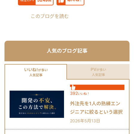
このブログを読む
人気のブログ記事
PV
いいね!
が多い
が多い
人気記事
人気記事
392
いいね！
外注先を1人の熟練エン
ジニアに絞るという選択
肢
2026年5月13日