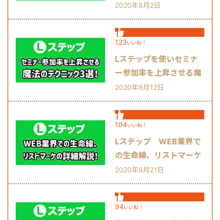
2020年9月2日
123
いいね！
Lステップを使いセミナ
ー参加率を上昇させる魔
法のテクニック3選！
2020年9月12日
104
いいね！
Lステップ WEB業界で
の生命線、リストマーケ
の詳細解説！
2020年9月21日
94
いいね！