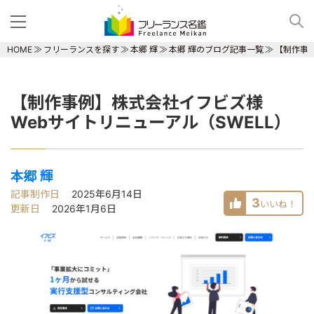
HOME
フリーランスを探す
本郷 輝
本郷 輝のブログ記事一覧
【制作事例
【制作事例】株式会社イフビズ様
Webサイトリニューアル（SWELL）
本郷 輝
記事制作日
2025年6月14日
3
いいね！
更新日
2026年1月6日