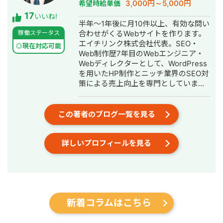
3,000円～5,000円
希望時給単価
17
いいね!
半年～1年後に月10件以上、有効な問い
稼働ステータス
合わせがくるWebサイトを作ります。
エイチリンク株式会社代表。SEO・
◎現在対応可能
Web制作歴7年目のWebエンジニア・
Webディレクターとして、WordPress
を用いたHP制作とニッチ業界のSEO対
策による売上向上を専門としていま
す。 HP/LP制作実績は100サイト以
上。パーソナルジム、土木工事会社、
不動産会社など多業種に対応してきま
この著者のブログ一覧を見る
した。SEO対策においては、ゼロから
立ち上げた新規サイトをニッチ市場で
詳しいプロフィールを見る
サービスキーワード検索1位に導き、月
間1.5万PV、月商500万円の売上を実現
した実績があります。 エンジニア知識
を持ったSEOディレクターとして、大
量のページを作成するようないわゆる
データベース型のサイトの構築も得意
新着コラムはこちら
です。 競合が対応しきれないような細
かいキーワードまで対策して、お問合
せにつなげる戦略でお客様の売上に貢