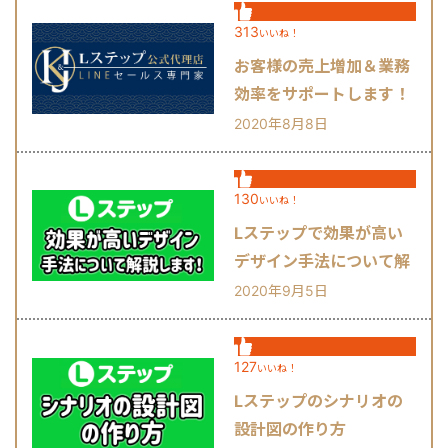
313
いいね！
お客様の売上増加＆業務
効率をサポートします！
2020年8月8日
130
いいね！
Lステップで効果が高い
デザイン手法について解
説します！
2020年9月5日
127
いいね！
Lステップのシナリオの
設計図の作り方