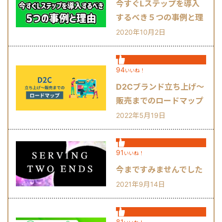
今すぐLステップを導入
するべき５つの事例と理
由
2020年10月2日
94
いいね！
D2Cブランド立ち上げ～
販売までのロードマップ
2022年5月19日
91
いいね！
今まですみませんでした
2021年9月14日
81