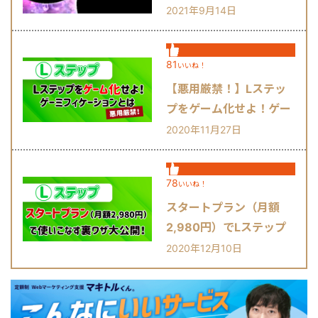
2021年9月14日
81
いいね！
【悪用厳禁！】Lステッ
プをゲーム化せよ！ゲー
ミフィケーションとは？
2020年11月27日
78
いいね！
スタートプラン（月額
2,980円）でLステップ
を使いこなす裏ワザ大公
2020年12月10日
開！