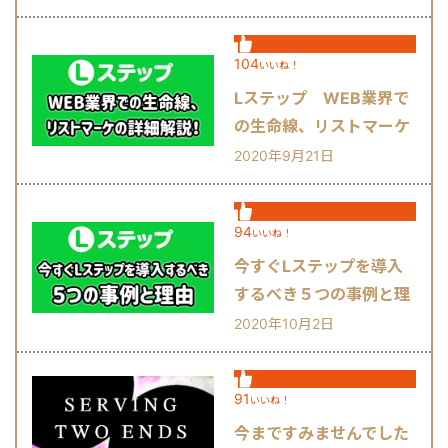
104
いいね！
Lステップ WEB業界で
の生命線、リストマーケ
の詳細解説！
2020年9月21日
94
いいね！
今すぐLステップを導入
するべき５つの事例と理
由
2020年10月2日
91
いいね！
今まですみませんでした