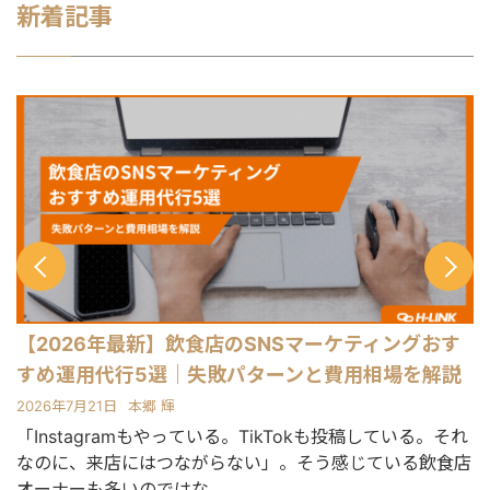
新着記事
す
【2026年最新】飲食店のSNSマーケティングおす
すめ運用代行5選｜失敗パターンと費用相場を解説
2026年7月21日
本郷 輝
2
でも
「Instagramもやっている。TikTokも投稿している。それ
T
気
なのに、来店にはつながらない」。そう感じている飲食店
オーナーも多いのではな