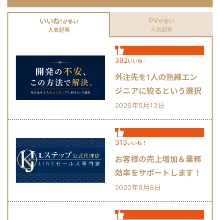
PV
いいね!
が多い
が多い
人気記事
人気記事
392
いいね！
外注先を1人の熟練エン
ジニアに絞るという選択
肢
2026年5月13日
313
いいね！
お客様の売上増加＆業務
効率をサポートします！
2020年8月8日