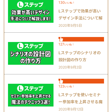
130
いいね！
Lステップで効果が高い
デザイン手法について解
説します！
2020年9月5日
127
いいね！
Lステップのシナリオの
設計図の作り方
2020年9月2日
123
いいね！
Lステップを使いセミナ
ー参加率を上昇させる魔
法のテクニック3選！
2020年9月12日