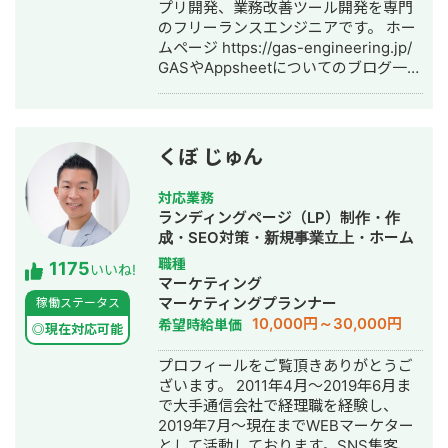
プリ開発、業務改善ツール開発を専門
のフリーランスエンジニアです。 ホー
ムページ https://gas-engineering.jp/
GASやAppsheetについてのブログ一覧
https://freelance-
meikan.com/freelance/554/blog/231
【開発のイメージが湧かない方へ】
Googleのサービスを使ったら、どんな
くぼ じゅん
感じに開発できるのかイメージが湧か
ないという方も大歓迎！ フワッとした
対応業務
イメージでも良いので「こんなことを
ランディングページ（LP）制作・作
したい」という内容を伝えて頂けれ
成・SEO対策・新規事業立上・ホーム
ば、その内容を実現するための方法を
ページ制作・作成・リスティング広告
職種
1175
具体的に提案させて頂きます。 一度ビ
いいね!
運用代行
マーケティング
デオ会議でお話してみませんか？もち
マーケティングプランナー
稼働ステータス
ろん無料です。 【Google Apps
10,000円～30,000円
希望時給単価
Script、Appsheetで開発するメリッ
◎現在対応可能
ト】 ★月々にかかる費用がタダ！
プロフィールをご覧頂きありがとうご
Googleアカウントさえあれば利用可能
ざいます。 2011年4月～2019年6月ま
なので月々にかかる費用が0円です。
で大手通信会社で経理職を経験し、
GASによる開発は、長期的にみて非常
2019年7月～現在までWEBマーケター
にお得です。 ★開発コストが低い
として活動しております。SNS集客、
Google WorkSpaceを元に開発するの