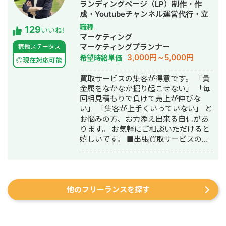
ランディングページ（LP）制作・作
をハックしています。 また、医療広告
成・Youtubeチャンネル運営代行・立
ガイドライン、薬機法にも対応した知
ち上げ・SEO対策・SNS運用代行・記
職種
129
見もあり安全性にも対応しておりま
いいね!
事作成代行・ライティング・ホームペ
マーケティング
す。 ■実績■ ・某美容系ビックワード
ージ制作・作成・リスティング広告運
マーケティングプランナー
稼働ステータス
で圏外→10位以内（半年） ・美容施術
用代行・オウンドメディア制作・構
3,000円～5,000円
希望時給単価
系ビッグワード 2位 ・新規患者数PV
◎現在対応可能
築・運用代行
が3ヶ月で２倍 ・半年で新規患者数が
買取サービスの集客が得意です。 「貴
1.5倍！
金属をなかなか掘り起こせない」 「毎
回相見積もりで負けて売上が伸びな
い」 「集客が上手くいっていない」 と
お悩みの方、お力添え出来る自信があ
ります。 お気軽にご相談いただけると
嬉しいです。 ■出張買取サービスの集
客成功事例 https://freelance-
meikan.com/freelance/355/blog/1175
■経歴・職歴 2020年6月〜 Webマー
ケ支援会社（当時社員7名）にインター
他のフリーランスを探す
ンとして参画し、案件獲得に向けた自
社集客（SEO・Web広告運用・LP制
作・YouTubeチャンネル運用・メール
マーケティング等）を担当。 2022年3