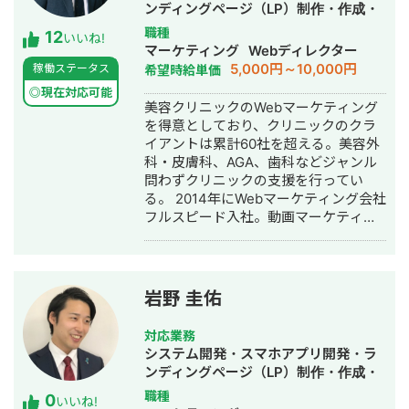
ンディングページ（LP）制作・作成・
トボットやパワポスライド自動生成シ
Youtubeチャンネル運営代行・立ち上
職種
12
ステム等、AIを活用したシステムも多
いいね!
げ・ECサイト構築・ネットショップ作
マーケティング
Webディレクター
数開発している。 チームを組んで複数
成代行・SEO対策・新規事業立上・
5,000円～10,000円
稼働ステータス
希望時給単価
人で開発すると品質が落ちやすいた
SNS運用代行・記事作成代行・ライテ
め、要件定義からプログラミング含め
◎現在対応可能
ィング・ホームページ制作・作成・バ
美容クリニックのWebマーケティング
自身1人で全て完結することにより、１
ナー制作・デザイン・ロゴデザイン・
を得意としており、クリニックのクラ
つ１つのシステムの品質にこだわって
作成・リスティング広告運用代行・オ
イアントは累計60社を超える。美容外
開発する方針をとっている。開発速度
ウンドメディア制作・構築・運用代
科・皮膚科、AGA、歯科などジャンル
も早く、品質の良いサービスを最速か
行・動画制作・動画編集・営業代行
問わずクリニックの支援を行ってい
つ他より安い価格で開発できる。 得意
る。 2014年にWebマーケティング会社
領域はAI開発・Web開発・スマホアプ
フルスピード入社。動画マーケティン
リ・社内システムなどITシステム全般
グ事業部立ち上げや、PR・SNS・SEO
の開発。 インタビュー記事はこちら
の部署マネージャーを務める。営業職
として社内MVPを獲得。4年間在籍し
独立。 独立後はフリーランスとなり、
岩野 圭佑
フロントエンドエンジニア兼総合Web
マーケターとして活動。現在はWebコ
対応業務
ンサルティング会社を創設し、法人と
システム開発・スマホアプリ開発・ラ
してStockSunに参画。
ンディングページ（LP）制作・作成・
Youtubeチャンネル運営代行・立ち上
職種
0
いいね!
げ・ECサイト構築・ネットショップ作