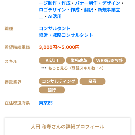
ージ制作・作成
・
バナー制作・デザイン
・
ロゴデザイン・作成
・
翻訳
・
新規事業立
上
・
AI活用
コンサルタント
職種
経営・戦略コンサルタント
3,000円～5,000円
希望時給単価
AI活用
業務改革
WEB戦略設計
スキル
・・・
もっと見る（登録スキル数：4）
コンサルティング
証券
得意業界
銀行
東京都
在住都道府県
大田 和寿
さんの詳細プロフィール