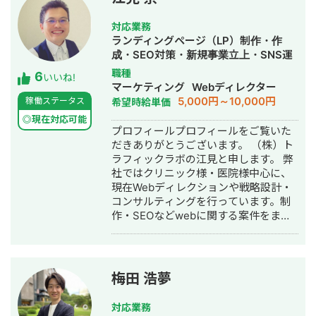
対応業務
ランディングページ（LP）制作・作
成・SEO対策・新規事業立上・SNS運
用代行・記事作成代行・ライティン
職種
6
いいね!
グ・翻訳・ホームページ制作・作成・
マーケティング
Webディレクター
バナー制作・デザイン・ロゴデザイ
5,000円～10,000円
稼働ステータス
希望時給単価
ン・作成・イラスト制作・リスティン
◎現在対応可能
グ広告運用代行
プロフィールプロフィールをご覧いた
だきありがとうございます。 （株）ト
ラフィックラボの江見と申します。 弊
社ではクリニック様・医院様中心に、
現在Webディレクションや戦略設計・
コンサルティングを行っています。制
作・SEOなどwebに関する案件をまる
っと丸投げしていただいても対応が可
能です。 緻密な戦略でクリニック様の
集客をお手伝いさせていただきます。
また、常にレスを早めに対応を心がけ
梅田 浩夢
ておりまして24時間365日対応が可能
です。 実際、弊社は地域名＋施術で上
対応業務
位表示が得意得意で、かなりの施術名