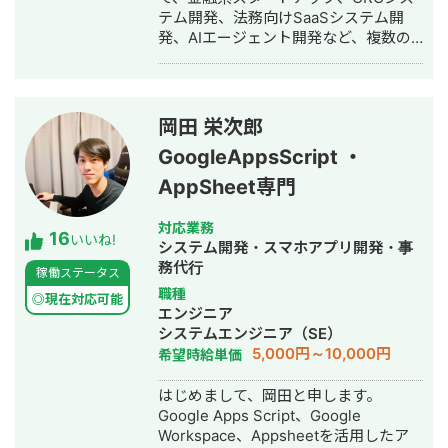
テム開発、法務向けSaaSシステム開
発、AIエージェント開発など、複数の
スタートアップ・事業会社のシステム
開発に携わってきました。 主にRuby
on Railsを用いたバックエンド開発を
得意としており、要件定義、設計、実
岡田 栄次郎
装、本番リリース、運用改善まで一貫
GoogleAppsScript ・
して対応しています。 特に、仕様が複
雑な業務システムや、要件がまだ固ま
AppSheet専門
りきっていない新規開発において、事
業目的を整理しながら、正確にスピー
対応業務
16
ド感を持って形にしていくことを強み
いいね!
システム開発・スマホアプリ開発・事
としています。 いまはスタートアップ
務代行
稼働ステータス
案件にてAIエージェント開発にも携わ
職種
っており、AI活用した業務効率化、新
◎現在対応可能
エンジニア
機能開発、既存プロダクトへのAI機能
システムエンジニア（SE）
の組み込みなどにも対応しています。
5,000円～10,000円
希望時給単価
単純に言われたものを作るだけではな
く、事業として使える形に落とし込む
はじめまして、岡田と申します。
ことを重視し、開発の初期段階からリ
Google Apps Script、Google
リース後の運用まで伴走しています。
Workspace、Appsheetを活用したア