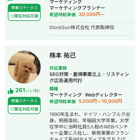
マーケティング
成代行・SEO対策・新規事業立上・
マーケティングプランナー
稼働ステータス
SNS運用代行・ホームページ制作・作
30,000円～
希望時給単価
◎現在対応可能
成・リスティング広告運用代行・動画
制作・動画編集
StockSun株式会社 代表取締役
株本 祐己
対応業務
SEO対策・新規事業立上・リスティン
グ広告運用代行
職種
261
いいね!
マーケティング
Webディレクター
5,000円～10,000円
稼働ステータス
希望時給単価
◎現在対応可能
1990年生まれ、ドイツ・ハンブルク出
身。桐朋高校、早稲田大学卒業。大学
在学中に当時社員5人程のWEBベンチ
ャー企業に入社し、新規事業のフラン
チャイズ系WEBメディアを立ち上げ