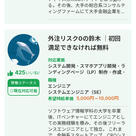
る。その後、大手の総合系コンサルテ
ィングファームにて大手金融企業を顧
客としたIT系、会計系のプロジェクト
を経て、2017年7月にStockSun株式会
社を創業。
外注リスク0の鈴木 ｜初回
満足できなければ無料
対応業務
システム開発・スマホアプリ開発・ラ
425
ンディングページ（LP）制作・作成・
いいね!
ECサイト構築・ネットショップ作成代
職種
稼働ステータス
行・SEO対策・新規事業立上・SNS運
エンジニア
用代行・記事作成代行・ライティン
◎現在対応可能
システムエンジニア（SE）
グ・翻訳・ホームページ制作・作成・
5,000円～10,000円
希望時給単価
バナー制作・デザイン・ロゴデザイ
ン・作成・イラスト制作・動画制作・
ソフトウェア情報学科の大学を卒業
動画編集・AI活用
後、ITベンチャーにてエンジニアとし
ての実務経験を積み、その後フリーラ
ンスエンジニアとして独立。 これま
で、金融系スタートアップ、CROシス