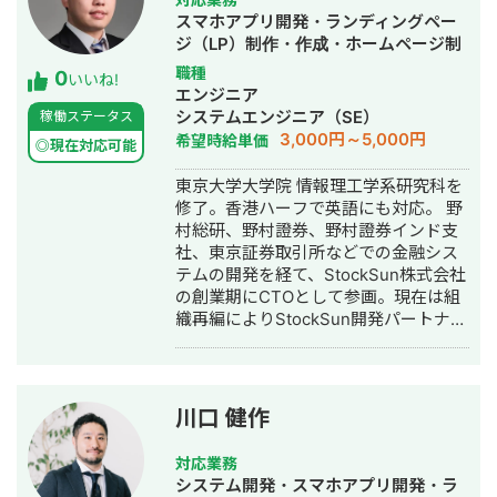
スマホアプリ開発・ランディングペー
ジ（LP）制作・作成・ホームページ制
作・作成・バナー制作・デザイン・漫
職種
0
いいね!
画制作・AI活用
エンジニア
システムエンジニア（SE）
稼働ステータス
3,000円～5,000円
希望時給単価
◎現在対応可能
東京大学大学院 情報理工学系研究科を
修了。香港ハーフで英語にも対応。 野
村総研、野村證券、野村證券インド支
社、東京証券取引所などでの金融シス
テムの開発を経て、StockSun株式会社
の創業期にCTOとして参画。現在は組
織再編によりStockSun開発パートナー
を務める。 武田塾の全国400校舎以上
で使われる塾生管理システムや、
StockSun自社サービスであるフリーラ
ンス名鑑、マッチングアプリのフェリ
川口 健作
恋、年収チャンネルの転職者と企業の
マッチングサービスである年収スカウ
対応業務
トなど数十のサービスを1人でサクっと
システム開発・スマホアプリ開発・ラ
開発。近年はChatGPTを用いたチャッ