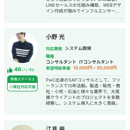
LINEセールスの仕組み構築、WEBデザ
で、作業量が少なく済み、その分コス
イン作成が強みでインフルエンサーの
トを抑えることができます。 ★他の
方のLINE構築や整体師の方のコンサル
Googleサービスとの連携ができるので
などの実績がございます。
自由度が高い Google WorkSpace間の
連携ができるので、用途に合わせて自
由度高くシステムを作ることができま
小野 光
す。 GAS、Appsheetの経験が豊富な
私に開発をお任せ頂ければ、御社の業
システム開発
対応業務
務の効率化に貢献することが可能で
職種
す。是非宜しくお願い致します。 【無
コンサルタント
ITコンサルタント
料ヒアリング】 ★無料ヒアリング予約
10,000円～30,000円
希望時給単価
46
フォーム★
いいね!
https://forms.gle/f7DVaUkwYAMdyMxf7
稼働ステータス
PwC出身のSAPコンサルとして、フリ
ーランスで10年活動。製造・販売・商
◎現在対応可能
社・小売・石油と様々な業界で、大規
模クライアントのプロジェクトを多数
経験し、システム導入に大きく貢献。
江見 崇