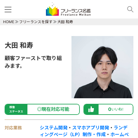
HOME
フリーランスを探す
大田 和寿
大田 和寿
顧客ファーストで取り組
みます。
稼働
◎現在対応可能
0
いいね!
ステータス
システム開発
・
スマホアプリ開発
・
ランデ
対応業務
ィングページ（LP）制作・作成
・
ホームペ