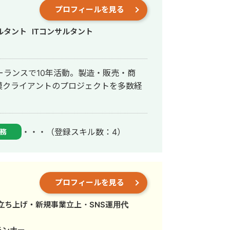
0円です。GASによる開発は、長期的に
プロフィールを見る
トを抑えることができます。 ★他の
ルタント
ITコンサルタント
度が高い Google WorkSpace間の
由度高くシステムを作ることができま
ーランスで10年活動。製造・販売・商
くお願い致します。 【無料ヒア
模クライアントのプロジェクトを多数経
ム★
xf7
・・・
（登録スキル数：4）
務
プロフィールを見る
・立ち上げ・新規事業立上・SNS運用代