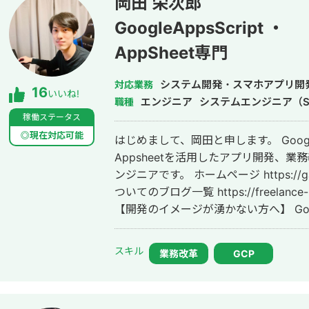
岡田 栄次郎
GoogleAppsScript ・
AppSheet専門
システム開発・スマホアプリ開
対応業務
16
いいね!
エンジニア
システムエンジニア（S
職種
稼働ステータス
◎現在対応可能
はじめまして、岡田と申します。 Google Ap
Appsheetを活用したアプリ開発、
ンジニアです。 ホームページ https://gas-engineering.jp/ GASやAppsheetに
ついてのブログ一覧 https://freelance-me
【開発のイメージが湧かない方へ】 Go
じに開発できるのかイメージが湧かないという方も
ージでも良いので「こんなことをした
スキル
業務改革
GCP
内容を実現するための方法を具体的に提
お話してみませんか？もちろん無料です。 【Google Apps Script、Apps
で開発するメリット】 ★月々にかかる費