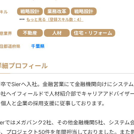
戦略設計
業務改革
戦略設計
キル
・・・
もっと見る（登録スキル数：4）
不動産
人材
住宅・リフォーム
意業界
千葉県
住都道府県
詳細プロフィール
新卒でSierへ入社。金融営業にて金融機関向けにシステ
会社ヘイフィールドで人材紹介部でキャリアアドバイザ
て個人と企業の採用支援に従事しております。
ierではメガバンク2社、その他金融機関5社、システム会
件、プロジェクト50件を年間担当しておりました。また