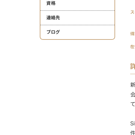
資格
ス
連絡先
ブログ
得
在
S