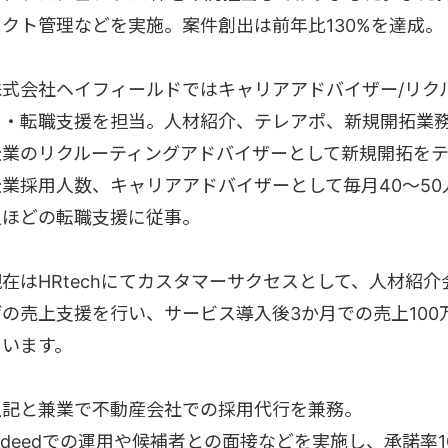
ェクト管理などを実施。案件創出は前年比130%を達成。
株式会社ヘイフィールドではキャリアアドバイザー/リク
用・転職支援を担当。人材紹介、テレアポ、新規開拓業
企業のリクルーティングアドバイザーとして新規開拓をテ
企業採用人数、キャリアアドバイザーとして毎月40〜50
人ほどの転職支援に従事。
現在はHRtechにてカスタマーサクセスとして、人材紹
げの売上支援を行い、サービス導入後3か月での売上100
ています。
上記と兼業で不動産会社での採用代行を兼務。
Indeedでの運用や候補者との面接などを実施し、承諾率