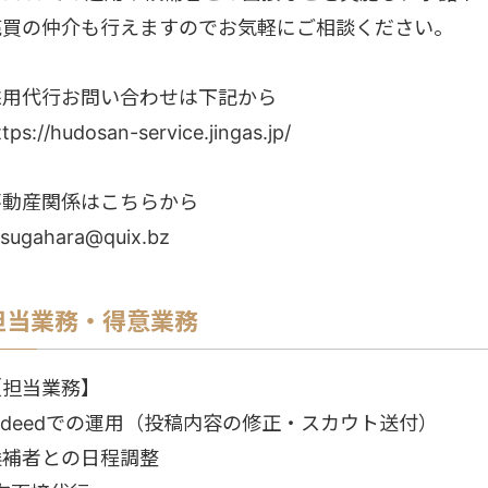
売買の仲介も行えますのでお気軽にご相談ください。
採用代行お問い合わせは下記から
ttps://hudosan-service.jingas.jp/
不動産関係はこちらから
.sugahara@quix.bz
担当業務・得意業務
【担当業務】
Indeedでの運用（投稿内容の修正・スカウト送付）
候補者との日程調整