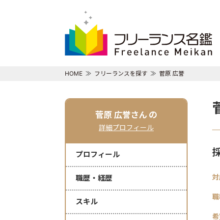
HOME
フリーランスを探す
菅原 広誉
菅原 広誉さん
の
詳細プロフィール
プロフィール
対
職歴・経歴
職
スキル
希