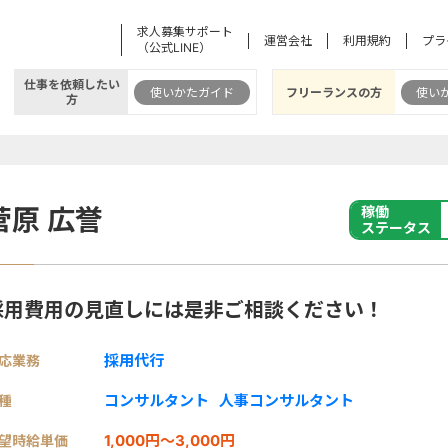
求人募集サポート
運営会社
利用規約
プラ
（公式LINE）
仕事を依頼したい
使いかたガイド
フリーランスの方
使い
方
菅原 広誉
稼働
ステータス
採用費用の見直しには是非ご相談ください！
採用代行
応業務
コンサルタント
人事コンサルタント
種
1,000円～3,000円
望時給単価