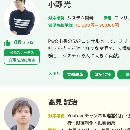
れば利用可能なので月々にかかる費用が
小野 光
みて非常にお得です。 ★開発コストが低い Google WorkSpaceを元に開発す
るので、作業量が少なく済み、その分コス
システム開発
コンサ
対応業務
職種
Googleサービスとの連携ができるので自由
10,000円～30,000円
希望時給単価
連携ができるので、用途に合わせて自
す。 GAS、Appsheetの経験が豊富な私に開発をお任せ頂ければ、御社の業務
PwC出身のSAPコンサルとして、フリ
46
いいね!
の効率化に貢献することが可能です。是非宜し
社・小売・石油と様々な業界で、大規
リング】 ★無料ヒアリング予約フォー
稼働ステータス
験し、システム導入に大きく貢献。
https://forms.gle/f7DVaUkwYAMdyM
◎現在対応可能
スキル
業務改革
簿記会計
税
高見 誠治
Youtubeチャンネル運営代行
対応業務
行・動画制作・動画編集