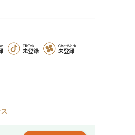
be
TikTok
ChatWork
録
未登録
未登録
ンス