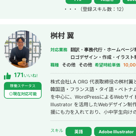
ChatGPTを用いたチャットボットや
・・・
（登録スキル数：12）
活用したシステムも多数開発している。 チームを組んで複数人で開発する
質が落ちやすいため、要件定義からプ
ことにより、１つ１つのシステムの品
る。開発速度も早く、品質の良いサー
桝村 翼
きる。 得意領域はAI開発・Web開発・スマホアプリ・社内システムなどITシス
テム全般の開発。 インタビュー記
翻訳・事務代行・ホームページ
対応業務
ロゴデザイン・作成・イラスト
その他
その他
10,0
職種
希望時給単価
171
いいね!
株式会社LA ORG 代表取締役の桝村翼と申します。 当社
稼働ステータス
韓国語・フランス語・タイ語・ベトナ
◎現在対応可能
を中心に、WordPressによるWebサイト制作
Illustrator を活用したWebデザイン制作を展
援にも力を入れており、小中学生向けの英
は、世界シェア第4位のグローバル製
ム市場上場企業グループ会社様、NAS
スキル
英語
Adobe Illustrator
ど、業界を問わず多くのクライアントと取引実績