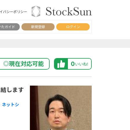
イバシーポリシー
かたガイド
新規登録
ログイン
◎現在対応可能
0
いいね!
完結します
・ネットシ