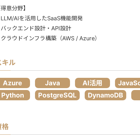
【得意分野】
LLM/AIを活用したSaaS機能開発
・バックエンド設計・API設計
クラウドインフラ構築（AWS / Azure）
スキル
Azure
Java
AI活用
JavaSc
Python
PostgreSQL
DynamoDB
資格