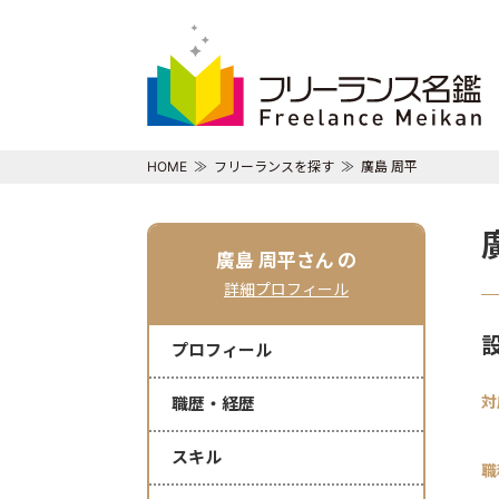
HOME
フリーランスを探す
廣島 周平
廣島 周平さん
の
詳細プロフィール
プロフィール
対
職歴・経歴
スキル
職