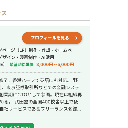
ンス
プロフィールを見る
グページ（LP）制作・作成・ホームペ
デザイン・漫画制作・AI活用
E）
3,000円～5,000円
希望時給単価
修了。香港ハーフで英語にも対応。 野
社、東京証券取引所などでの金融システ
社の創業期にCTOとして参画。現在は組織再
0校舎以上で使
un自社サービスであるフリーランス名鑑、
ャンネルの転職者と企業のマッチングサ
サービスを1人でサクっと開発。近年は
Script (jQuery)