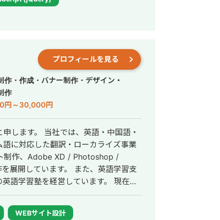
パワポスライド自動生成システム等、AIを
と品
ログラミング含め自身1人で全て完結する
質にこだわって開発する方針をとってい
ビスを最速かつ他より安い価格で開発で
プロフィールを見る
事はこちら
制作・作成・バナー制作・デザイン・
制作
00円～30,000円
では、英語・中国語・
ム語に対応した翻訳・ローカライズ事業
、Adobe XD / Photoshop /
開しています。 また、英語学習支
語学習塾を経営しています。 現在
薬メーカー日本法人様をはじめ、プライ
DAQ上場を控えるベンチャー企業様な
WEBサイト設計
があります。 クラウドソーシ