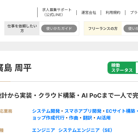
求人募集サポート
運営会社
利用規約
プラ
（公式LINE）
仕事を依頼したい
使いかたガイド
フリーランスの方
使い
方
廣島 周平
稼働
ステータス
設計から実装・クラウド構築・AI PoCまで一人で
システム開発
・
スマホアプリ開発
・
ECサイト構築
応業務
ョップ作成代行
・
作曲
・
翻訳
・
AI活用
エンジニア
システムエンジニア（SE）
種