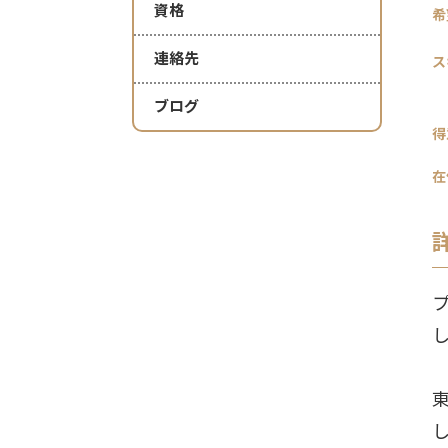
資格
希
連絡先
ス
ブログ
得
在
し