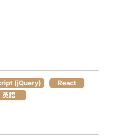
ript (jQuery)
React
英語