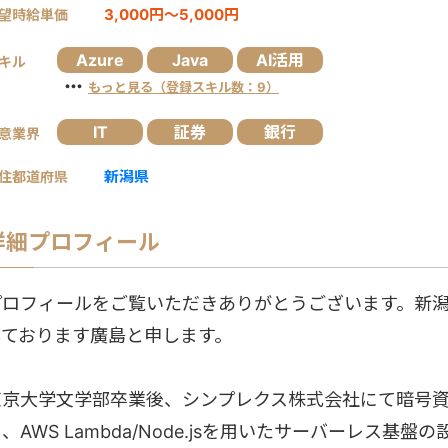
3,000円～5,000円
望時給単価
Azure
Java
AI活用
キル
・・・
もっと見る（登録スキル数：9）
IT
証券
銀行
意業界
新潟県
住都道府県
詳細プロフィール
プロフィールをご覧いただきありがとうございます。新
しております廣島と申します。
東京大学文学部卒業後、シンプレクス株式会社にて暗号
、AWS Lambda/Node.jsを用いたサーバーレス基