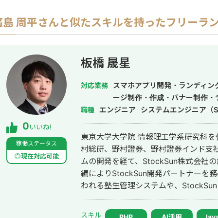
廣島 周平
さんと似たスキルを持ったフリーラ
板橋 晟星
スマホアプリ開発・ランディン
対応業務
ージ制作・作成・バナー制作・
エンジニア
システムエンジニア（S
職種
0
いいね!
東京大学大学院 情報理工学系研究科を
稼働ステータス
村総研、野村證券、野村證券インド支
◎現在対応可能
ムの開発を経て、StockSun株式会
編によりStockSun開発パートナーを務める。 武田塾の全国40
われる塾生管理システムや、StockS
マッチングアプリのフェリ恋、年収チ
ービスである年収スカウトなど数十の
スキル
PHP
AI活用
Java