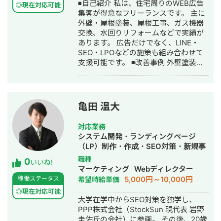
◾️自己紹介 私は、住宅周りのWEB広告
Yahoo!広告 / Meta広告（Facebook・
◎現在対応可能
集客が得意なフリーランスです。 主に
Instagram）/ LINE広告 / TikTok広告 /
外壁・屋根塗装、屋根工事、ガス機器
X広告 / SmartNews広告 / Outbrain /
交換、水回りリフォームなどで実績が
Taboola ▼代表的な実績 ・Meta広告で
あります。 広告だけでなく、LINE・
ROI維持のまま月予算200万→1,200万
SEO・LPOなどの施策も組み合わせて
円まで拡大（オンラインアシスタント
支援可能です。 ◾️改善事例 外壁塗装
事業） ・LINE友だち約9,700人獲得、
CPA￥130,000→￥50,000 ガス機器交
テイクアウト売上前年比121%達成（飲
換 CPA ¥25,000→¥13,000 司法書士
食チェーン） ▼得意業界 店舗系（飲
事務所 相続案件
食・美容・クリニック）/ 人材紹介 / ス
CPA¥30,000→¥16,000 ◾️フリーランス
クール / BtoB ▼サービス内容 ①LINE
亀田 温大
名鑑をご覧の方へ 「WEB集客したいけ
公式アカウント構築・運用（初期15万
ど、何からやればいいかわからな
円〜 / 月額5万円〜） ②広告運用代行
対応業務
い・・・」 という方も無料で相談に乗
（固定5万円 / 手数料20％）
システム開発・ランディングページ
りますので、気軽にお問い合わせ下さ
（LP）制作・作成・SEO対策・新規事
い！
業立上・SNS運用代行・記事作成代
職種
0
いいね!
行・ライティング・ホームページ制
マーケティング
Webディレクター
作・作成・バナー制作・デザイン・ロ
5,000円～10,000円
稼働ステータス
希望時給単価
ゴデザイン・作成・イラスト制作・リ
◎現在対応可能
スティング広告運用代行・オウンドメ
大学在学中からSEO対策を独学し、
ディア制作・構築・運用代行
PPP株式会社（StockSun 現代表 岩野
圭佑氏の会社）に参画。 その後、20歳