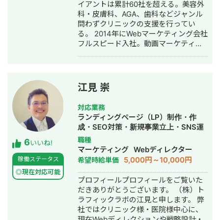
作成・リスティング広告運用代行・オ
イアントは累計60社を超える。美容外
ウンドメディア制作・構築・運用代
科・皮膚科、AGA、歯科などジャンル
行・動画制作・動画編集・営業代行
問わずクリニックの支援を行ってい
る。 2014年にWebマーケティング会社
フルスピード入社。動画マーケティン
グ事業部立ち上げや、PR・SNS・SEO
の部署マネージャーを務める。営業職
として社内MVPを獲得。4年間在籍し
独立。 独立後はフリーランスとなり、
江見 崇
フロントエンドエンジニア兼総合Web
マーケターとして活動。現在はWebコ
対応業務
ンサルティング会社を創設し、法人と
ランディングページ（LP）制作・作
してStockSunに参画。
成・SEO対策・新規事業立上・SNS運
用代行・記事作成代行・ライティン
職種
6
いいね!
グ・翻訳・ホームページ制作・作成・
マーケティング
Webディレクター
バナー制作・デザイン・ロゴデザイ
5,000円～10,000円
稼働ステータス
希望時給単価
ン・作成・イラスト制作・リスティン
◎現在対応可能
グ広告運用代行
プロフィールプロフィールをご覧いた
だきありがとうございます。 （株）ト
ラフィックラボの江見と申します。 弊
社ではクリニック様・医院様中心に、
現在Webディレクションや戦略設計・