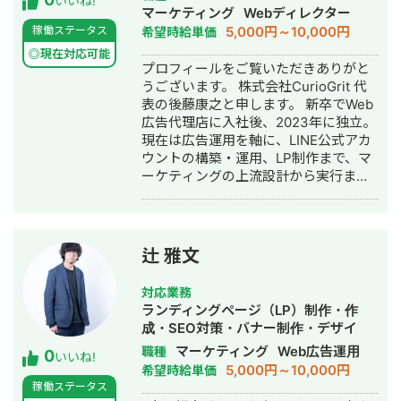
しながら、SEOの記事作成を開始。 結
いいね!
イン・リスティング広告運用代行・オ
マーケティング
Webディレクター
果：リスティング広告はターゲットを
ウンドメディア制作・構築・運用代
5,000円～10,000円
稼働ステータス
希望時給単価
単身から家族へ変更することで売上向
行・採用代行・AI活用
上。 またCPAも5000円から3000円ま
◎現在対応可能
プロフィールをご覧いただきありがと
で低下。 SEO対策は開始から1年で2万
うございます。 株式会社CurioGrit 代
PVを達成し、月間の問い合わせ数が
表の後藤康之と申します。 新卒でWeb
5〜10件継続的に発生。 ・東京の不用
広告代理店に入社後、2023年に独立。
品回収業者 ご依頼内容 ・大阪の外壁塗
現在は広告運用を軸に、LINE公式アカ
装業者
ウントの構築・運用、LP制作まで、マ
ーケティングの上流設計から実行まで
一気通貫でご支援しています。 ▼最大
の強み 広告、SNSの導線を踏まえた上
での公式LINEの構築・運用になりま
す。 広告・SEO・SNSで新規流入を獲
辻 雅文
得 → LP・導線設計でLINEに誘導 → 教
育 → CV この全体フローの設計・実行
対応業務
が強みです。 ▼対応ツール・領域 GA4
ランディングページ（LP）制作・作
/ GTM / Looker Studio / Lステップ・L
成・SEO対策・バナー制作・デザイ
Message（エルメ）/ LP制作 / バナ
ン・リスティング広告運用代行
マーケティング
Web広告運用
職種
0
ー・動画制作 / SEO / SNS運用 ▼対応
いいね!
5,000円～10,000円
希望時給単価
可能な広告媒体 Google広告（検索・デ
稼働ステータス
ィスプレイ・P-MAX・YouTube）/