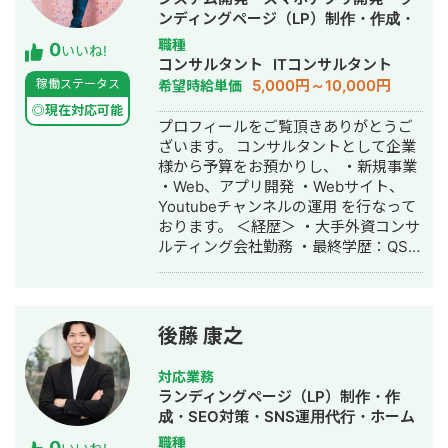
がける株式会社deltaを設立、代表取締
ンディングページ（LP）制作・作成・
役に就任。20社以上のクライアントの
Youtubeチャンネル運営代行・立ち上
職種
0
事業成長を支援している。WEBマーケ
いいね!
げ・ECサイト構築・ネットショップ作
コンサルタント
ITコンサルタント
ティング戦略の立案から実行支援、社
成代行・SEO対策・新規事業立上・記
5,000円～10,000円
稼働ステータス
希望時給単価
内体制の構築まで、包括的なサポート
事作成代行・ライティング・翻訳・ホ
を提供。 得意領域は①SEO対策
◎現在対応可能
ームページ制作・作成・リスティング
プロフィールをご覧頂きありがとうご
②MEO対策③リスティング広告の3
広告運用代行・オウンドメディア制
ざいます。 コンサルタントとして企業
つ。 https://delta-web.co.jp/ 【実績】
作・構築・運用代行・動画制作・動画
様から予算をお預かりし、 ・新規事業
・関西エリアの不用品回収会社様 ご依
編集
・Web、アプリ開発 ・Webサイト、
頼内容：飛び込みで集客していたが、
Youtubeチャンネルの運用 を行なって
WEBでの集客を始めたい 施策：まずは
おります。 ＜経歴＞ ・大手外資コンサ
すぐに結果のでるリスティング広告か
ルティング会社勤務 ・最終学歴：QS世
ら始めることを提案。 不用品回収業者
界大学ランキング8位・UCL ・2016
は悪質業者が多いことから、安心・安
年：スポーツ×IT分野でスタートアップ
全を訴求したLPを作成しリスティング
起業 ・2017年：ビジネスコンテスト全
広告を開始。 結果：CPA1500円で毎月
国優勝・シリコンバレー短期研修参加
の問い合わせが30件達成 ・関西エリア
後藤 康之
・2018年：メッセージアプリ開発会社
の引越し業者様 ご依頼内容：リスティ
にて、SE兼PMとして従事 ・2019年：
ング広告からの売上があまり上がらな
対応業務
有名大手インターンシップ10社以上参
い。 またSEO対策を行ってリスティン
ランディングページ（LP）制作・作
加（サイバーエージェント、チームラ
グ広告の予算を減らしたい。 施策：リ
成・SEO対策・SNS運用代行・ホーム
ボ、PwC、デロイトなど）
スティング広告の予算を少しずつ減ら
ページ制作・作成・バナー制作・デザ
職種
0