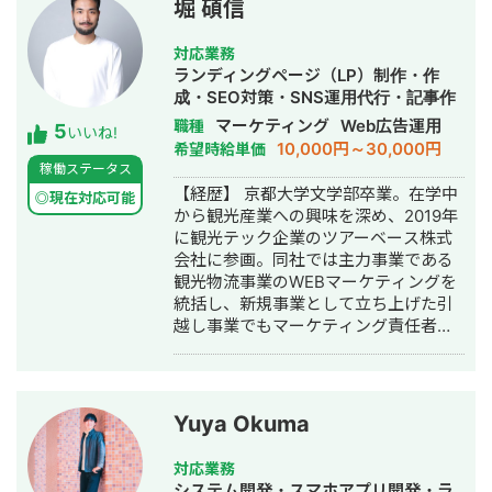
連続で150％以上の業績アップを実現
堀 碩信
善を経験。 Web解析を軸に、集客→売
【略歴】 2018年〜2021年 ・外壁塗装
上→利益改善まで伴走します。
会社の集客のプロとして個人事業主で
対応業務
活動 2022年〜 ・トソーマ株式会社
ランディングページ（LP）制作・作
代表取締役 >リフォーム業・建設業
成・SEO対策・SNS運用代行・記事作
の集客支援 >SEO事業 >リスティ
成代行・ライティング・ホームページ
マーケティング
Web広告運用
職種
5
ング広告事業 >ホームページ・LP制
いいね!
制作・作成・リスティング広告運用代
10,000円～30,000円
希望時給単価
作事業 LINE（無料相談をご希望の方）
行・オウンドメディア制作・構築・運
稼働ステータス
https://s.lmes.jp/landing-
用代行
【経歴】 京都大学文学部卒業。在学中
qr/2000788262-7YNDe1MK?
◎現在対応可能
から観光産業への興味を深め、2019年
uLand=UGw3dP トソーマ株式会社公
に観光テック企業のツアーベース株式
式サイト https://tosoma.co.jp 無料で
会社に参画。同社では主力事業である
相談も受け付けています。 興味がある
観光物流事業のWEBマーケティングを
方は、LINEでお気軽にご連絡ください
統括し、新規事業として立ち上げた引
ませ。
越し事業でもマーケティング責任者と
して成果を創出。 2020年10月に独
立。WEBコンサルタントとして複数の
企業のマーケティング戦略立案、実行
支援に従事。特にBtoBマーケティン
Yuya Okuma
グ、リードジェネレーション、SEO戦
略の領域で支援実績を重ねる。 2021年
対応業務
6月、デジタルマーケティング支援を手
システム開発・スマホアプリ開発・ラ