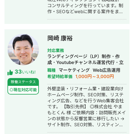
コンサルティングを行っています。制
作・SEOなどwebに関する案件をまる
っと丸投げしていただいても対応が可
能です。 緻密な戦略でクリニック様の
集客をお手伝いさせていただきます。
また、常にレスを早めに対応を心がけ
岡崎 康裕
ておりまして24時間365日対応が可能
です。 実際、弊社は地域名＋施術で上
対応業務
位表示が得意得意で、かなりの施術名
ランディングページ（LP）制作・作
をハックしています。 また、医療広告
成・Youtubeチャンネル運営代行・立
ガイドライン、薬機法にも対応した知
ち上げ・SEO対策・新規事業立上・
マーケティング
Web広告運用
職種
33
見もあり安全性にも対応しておりま
いいね!
SNS運用代行・記事作成代行・ライテ
1,000円～3,000円
希望時給単価
す。 ■実績■ ・某美容系ビックワード
ィング・ホームページ制作・作成・バ
稼働ステータス
で圏外→10位以内（半年） ・美容施術
ナー制作・デザイン・リスティング広
外壁塗装・リフォーム業・建設業向け
系ビッグワード 2位 ・新規患者数PV
◎現在対応可能
告運用代行・オウンドメディア制作・
ホームページ制作、SEO対策、リステ
が3ヶ月で２倍 ・半年で新規患者数が
構築・運用代行・動画制作・動画編集
ィング広告、などを行うWeb集客会社
1.5倍！
です。 【取引先例】 ◎株式会社 やま
もとくん 様 ご依頼内容：訪問販売メイ
ンの状態から反響営業に移行したい →
サイト制作、SEO対策、リスティング
広告運用を実施 ◎株式会社 植田板金店