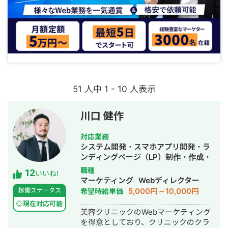
51 人中 1 - 10 人表示
川口 健作
対応業務
システム開発・スマホアプリ開発・ラ
ンディングページ（LP）制作・作成・
Youtubeチャンネル運営代行・立ち上
職種
12
いいね!
げ・ECサイト構築・ネットショップ作
マーケティング
Webディレクター
成代行・SEO対策・新規事業立上・
5,000円～10,000円
稼働ステータス
希望時給単価
SNS運用代行・記事作成代行・ライテ
◎現在対応可能
ィング・ホームページ制作・作成・バ
美容クリニックのWebマーケティング
ナー制作・デザイン・ロゴデザイン・
を得意としており、クリニックのクラ