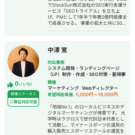
でStockSun株式会社のSEO実行支援サ
ービス「SEOトライアル」を立ち上
げ、PMとして1年半で年商2億円規模ま
で成長させる。 事業の拡大と共に50名
以上のSEOディレクター、ライター、
インターンの育成を同時に行う。SEO
に強いエンジニアも抱え内部SEO改
修、Webサイト制作から一気通貫のご
中澤 寛
支援も可能 月間300本以上の記事制作/
リライト、200本の被リンク獲得代
対応業務
行、常時10サイトの内部SEO改修の実
システム開発・ランディングページ
行支援をディレクション。 常時70件以
（LP）制作・作成・SEO対策・新規事
上のクライアント対応の統括。1年で対
業立上・ホームページ制作・作成・リ
職種
0
応したクライアントは200件以上。 プ
いいね!
スティング広告運用代行・オウンドメ
マーケティング
Webディレクター
ロのセールスライターチームも束ね、
ディア制作・構築・運用代行
5,000円～10,000円
稼働ステータス
希望時給単価
記事はもちろん、LPのコンテンツ、
SNS広告のテキスト、アウトバウンド
◎現在対応可能
「地域No.1」のローカルビジネスのデ
営業文面の作成など売上にインパクト
ジタルマーケティングが得意です。 大
があるコピーの制作を主に担当 熱量の
学時はラクロスで世代別日本代表とし
ある実行支援が魅力。 現場に活気と成
て活動し、マイナースポーツの道具の
果を届けます。
輸入販売とスポーツスクールの運営を