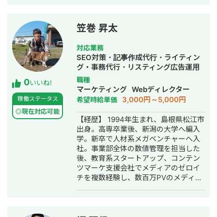
様 ご依頼内容：複数サイトのSEO対策
を依頼したい →SEO対策を実施 ◎アス
ムコーポレーション（ユーペイント）
笠巻 昇太
様 ご依頼内容：Web集客を依頼したい
→サイト制作、SEO対策、リスティン
対応業務
グ広告運用を実施 ◎商工会・業界メデ
SEO対策・記事作成代行・ライティン
ィア支援例 「東村山市商工会」様 「外
グ・事務代行・リスティング広告運用
壁塗装の窓口」様 ほか多数 ◎難関キー
代行・オウンドメディア制作・構築・
職種
0
ワードで上位表示 ・「屋根」で1位 ・
いいね!
運用代行・AI活用
マーケティング
Webディレクター
「ガルバリウム 鋼板」で1位 ・「塗り
3,000円～5,000円
稼働ステータス
希望時給単価
壁」で1位 ・「外壁塗装」で3位 ・「埼
玉 リフォーム」「千葉県 外壁塗装」
◎現在対応可能
【経歴】 1994年生まれ、島根県松江市
「つくば市 外壁塗装」など地域キーワ
出身。高専卒業後、新潟の大学へ編入
ードでも1位を多数獲得 【自己紹介】
学。新卒で人材系メガベンチャーへ入
・高校卒業後、札幌市で老舗の施工会
社。事業部全体の数値管理を担当した
社に就職。職人として活動する ・
後、教育系スタートアップ、コンテン
RIZAPの子会社に転職し、10年勤務。
ツマーケ支援会社でメディアのゼロイ
事業部で最年少の支配人となり、新規
チを複数経験し、数百万PVのメディア
出店などを経験 ・副業だったマーケテ
グロースを実現。 その後、業界トップ
ィング技術をもって独立 ・個人事業と
の通販会社で、SEO・広告による集客
して3年で利益8倍を達成。「トソーマ
からMA・LINEによる追客まで複数チャ
株式会社」を設立 ・法人化後も、3年
ネルを横断した利益（LTV-ROAS）改