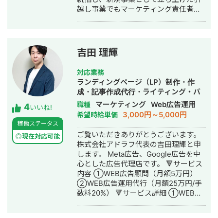
ませ。
越し事業でもマーケティング責任者と
して成果を創出。 2020年10月に独
立。WEBコンサルタントとして複数の
企業のマーケティング戦略立案、実行
支援に従事。特にBtoBマーケティン
吉田 理輝
グ、リードジェネレーション、SEO戦
略の領域で支援実績を重ねる。 2021年
対応業務
6月、デジタルマーケティング支援を手
ランディングページ（LP）制作・作
がける株式会社deltaを設立、代表取締
成・記事作成代行・ライティング・バ
役に就任。20社以上のクライアントの
ナー制作・デザイン・リスティング広
マーケティング
Web広告運用
職種
4
事業成長を支援している。WEBマーケ
いいね!
告運用代行・動画制作・動画編集
3,000円～5,000円
希望時給単価
ティング戦略の立案から実行支援、社
稼働ステータス
内体制の構築まで、包括的なサポート
ご覧いただきありがとうございます。
を提供。 得意領域は①SEO対策
◎現在対応可能
株式会社アドラフ代表の吉田理輝と申
②MEO対策③リスティング広告の3
します。 Meta広告、Google広告を中
つ。 https://delta-web.co.jp/ 【実績】
心とした広告代理店です。 🔻サービス
・関西エリアの不用品回収会社様 ご依
内容 ①WEB広告顧問（月額5万円）
頼内容：飛び込みで集客していたが、
②WEB広告運用代行（月額25万円/手
WEBでの集客を始めたい 施策：まずは
数料20%） 🔻サービス詳細 ①WEB広
すぐに結果のでるリスティング広告か
告顧問（月額5万円） こちらは広告代
ら始めることを提案。 不用品回収業者
理店に任せると数値が合いづらいサー
は悪質業者が多いことから、安心・安