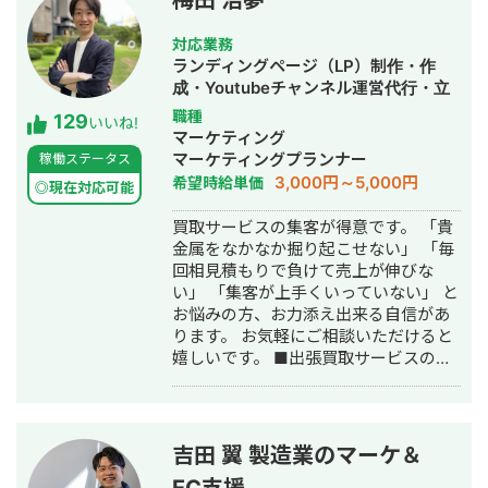
梅田 浩夢
対応業務
ランディングページ（LP）制作・作
成・Youtubeチャンネル運営代行・立
ち上げ・SEO対策・SNS運用代行・記
職種
129
いいね!
事作成代行・ライティング・ホームペ
マーケティング
ージ制作・作成・リスティング広告運
マーケティングプランナー
稼働ステータス
用代行・オウンドメディア制作・構
3,000円～5,000円
希望時給単価
◎現在対応可能
築・運用代行
買取サービスの集客が得意です。 「貴
金属をなかなか掘り起こせない」 「毎
回相見積もりで負けて売上が伸びな
い」 「集客が上手くいっていない」 と
お悩みの方、お力添え出来る自信があ
ります。 お気軽にご相談いただけると
嬉しいです。 ■出張買取サービスの集
客成功事例 https://freelance-
meikan.com/freelance/355/blog/1175
■経歴・職歴 2020年6月〜 Webマー
ケ支援会社（当時社員7名）にインター
吉田 翼 製造業のマーケ＆
ンとして参画し、案件獲得に向けた自