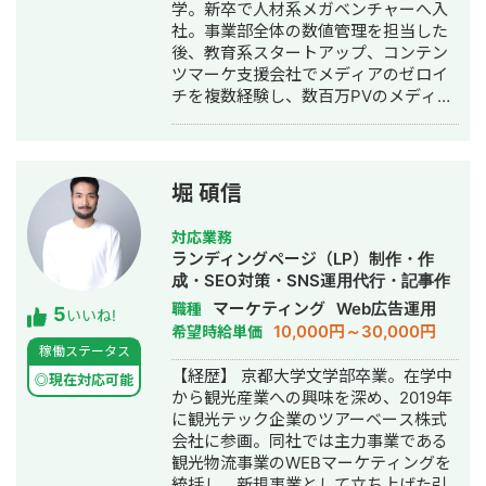
学。新卒で人材系メガベンチャーへ入
・高校卒業後、札幌市で老舗の施工会
社。事業部全体の数値管理を担当した
社に就職。職人として活動する ・
後、教育系スタートアップ、コンテン
RIZAPの子会社に転職し、10年勤務。
ツマーケ支援会社でメディアのゼロイ
事業部で最年少の支配人となり、新規
チを複数経験し、数百万PVのメディア
出店などを経験 ・副業だったマーケテ
グロースを実現。 その後、業界トップ
ィング技術をもって独立 ・個人事業と
の通販会社で、SEO・広告による集客
して3年で利益8倍を達成。「トソーマ
からMA・LINEによる追客まで複数チャ
株式会社」を設立 ・法人化後も、3年
ネルを横断した利益（LTV-ROAS）改
連続で150％以上の業績アップを実現
堀 碩信
善を経験。 Web解析を軸に、集客→売
【略歴】 2018年〜2021年 ・外壁塗装
上→利益改善まで伴走します。
会社の集客のプロとして個人事業主で
対応業務
活動 2022年〜 ・トソーマ株式会社
ランディングページ（LP）制作・作
代表取締役 >リフォーム業・建設業
成・SEO対策・SNS運用代行・記事作
の集客支援 >SEO事業 >リスティ
成代行・ライティング・ホームページ
マーケティング
Web広告運用
職種
5
ング広告事業 >ホームページ・LP制
いいね!
制作・作成・リスティング広告運用代
10,000円～30,000円
希望時給単価
作事業 LINE（無料相談をご希望の方）
行・オウンドメディア制作・構築・運
稼働ステータス
https://s.lmes.jp/landing-
用代行
【経歴】 京都大学文学部卒業。在学中
qr/2000788262-7YNDe1MK?
◎現在対応可能
から観光産業への興味を深め、2019年
uLand=UGw3dP トソーマ株式会社公
に観光テック企業のツアーベース株式
式サイト https://tosoma.co.jp 無料で
会社に参画。同社では主力事業である
相談も受け付けています。 興味がある
観光物流事業のWEBマーケティングを
方は、LINEでお気軽にご連絡ください
統括し、新規事業として立ち上げた引