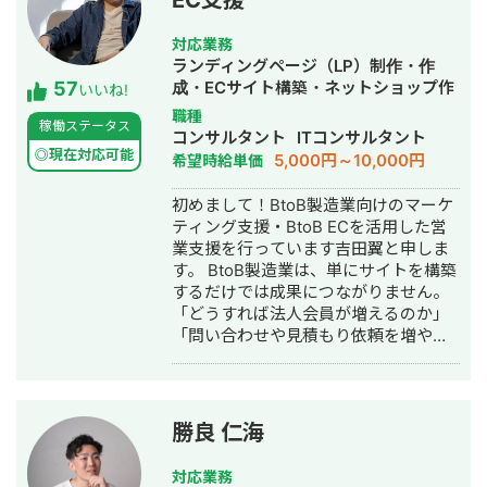
EC支援
社集客（SEO・Web広告運用・LP制
作・YouTubeチャンネル運用・メール
マーケティング等）を担当。 2022年3
対応業務
月 名古屋大学理学部数学科卒。 2022
ランディングページ（LP）制作・作
57
年4月〜 Webマーケ会社勤務。人材
成・ECサイト構築・ネットショップ作
いいね!
系クライアントを主に担当。 2024年11
成代行・SEO対策・新規事業立上・記
職種
稼働ステータス
月 これまでの経験を活かして独立し、
事作成代行・ライティング・ホームペ
コンサルタント
ITコンサルタント
株式会社プラマーケを設立。 ホームペ
ージ制作・作成・リスティング広告運
◎現在対応可能
5,000円～10,000円
希望時給単価
ージ：https://plumarke.co.jp/ ■実績
用代行・オウンドメディア制作・構
（※一部抜粋） #広告運用 ・出張買取
築・運用代行・営業代行・AI活用
初めまして！BtoB製造業向けのマーケ
サービスにて、ROAS350%など、好調
ティング支援・BtoB ECを活用した営
な事例が複数あり。 ・StockSun営業
業支援を行っています吉田翼と申しま
代行サービス「カリトルくん」、
す。 BtoB製造業は、単にサイトを構築
StockSunサロンの広告運用を担当。
するだけでは成果につながりません。
・ベンチャー企業~大手企業のWebマ
「どうすれば法人会員が増えるのか」
ーケティング支援に携わり、Web広告
「問い合わせや見積もり依頼を増やせ
運用、LP制作を担当。費用対効果を
るのか」「EC経由の売上をどう伸ばし
1.5〜2倍に改善するなど多数。 #SEO
ていくのか」といった視点で、事業全
・インターン先にて自社サイトのSEO
体を見ながら最適な施策をご提案して
対策を1人で担当し、月間アクセス数を
います。 支援内容としては、SEO・コ
勝良 仁海
約7倍(3,000→約22,000)、月間問い合
ンテンツマーケティング、LP制作、広
わせ件数を1件から4〜5件まで成長。
告運用、メルマガ施策、ホワイトペー
対応業務
・人材系SEOメディアにてKW「商標名