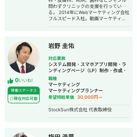
科・皮膚科、AGA、歯科などジャンル
行・動画制作・動画編集・営業代行
問わずクリニックの支援を行ってい
る。 2014年にWebマーケティング会社
フルスピード入社。動画マーケティン
グ事業部立ち上げや、PR・SNS・SEO
の部署マネージャーを務める。営業職
として社内MVPを獲得。4年間在籍し
独立。 独立後はフリーランスとなり、
岩野 圭佑
フロントエンドエンジニア兼総合Web
マーケターとして活動。現在はWebコ
対応業務
ンサルティング会社を創設し、法人と
システム開発・スマホアプリ開発・ラ
してStockSunに参画。
ンディングページ（LP）制作・作成・
Youtubeチャンネル運営代行・立ち上
職種
0
いいね!
げ・ECサイト構築・ネットショップ作
マーケティング
成代行・SEO対策・新規事業立上・
マーケティングプランナー
稼働ステータス
SNS運用代行・ホームページ制作・作
30,000円～
希望時給単価
◎現在対応可能
成・リスティング広告運用代行・動画
制作・動画編集
StockSun株式会社 代表取締役