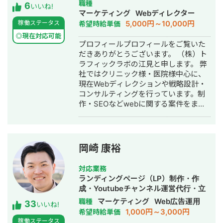
用代行・記事作成代行・ライティン
職種
6
式LINE・Lステップ・UTAGE・エルメ
いいね!
グ・翻訳・ホームページ制作・作成・
マーケティング
Webディレクター
を活用した教育配信、個別相談・体験
バナー制作・デザイン・ロゴデザイ
5,000円～10,000円
稼働ステータス
希望時給単価
申込・成約までのファネル改善まで一
ン・作成・イラスト制作・リスティン
気通貫で支援しています。 累計100ア
◎現在対応可能
グ広告運用代行
プロフィールプロフィールをご覧いた
カウント以上のLINE運用・支援、スク
だきありがとうございます。 （株）ト
ール支援19社、ローンチ支援累計5億円
ラフィックラボの江見と申します。 弊
以上の経験があります。 広告で集客し
社ではクリニック様・医院様中心に、
て終わりではなく、LINE登録後の相談
現在Webディレクションや戦略設計・
率・申込率・成約率まで数字を見なが
コンサルティングを行っています。制
ら改善することを大切にしています。
作・SEOなどwebに関する案件をまる
丁寧かつ成果につながる運用を心がけ
っと丸投げしていただいても対応が可
ておりますので、よろしくお願いいた
能です。 緻密な戦略でクリニック様の
します。
集客をお手伝いさせていただきます。
また、常にレスを早めに対応を心がけ
岡崎 康裕
ておりまして24時間365日対応が可能
です。 実際、弊社は地域名＋施術で上
対応業務
位表示が得意得意で、かなりの施術名
ランディングページ（LP）制作・作
をハックしています。 また、医療広告
成・Youtubeチャンネル運営代行・立
ガイドライン、薬機法にも対応した知
ち上げ・SEO対策・新規事業立上・
マーケティング
Web広告運用
職種
33
見もあり安全性にも対応しておりま
いいね!
SNS運用代行・記事作成代行・ライテ
1,000円～3,000円
希望時給単価
す。 ■実績■ ・某美容系ビックワード
ィング・ホームページ制作・作成・バ
稼働ステータス