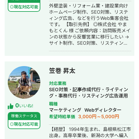
で圏外→10位以内（半年） ・美容施術
ナー制作・デザイン・リスティング広
外壁塗装・リフォーム業・建設業向け
系ビッグワード 2位 ・新規患者数PV
◎現在対応可能
告運用代行・オウンドメディア制作・
ホームページ制作、SEO対策、リステ
が3ヶ月で２倍 ・半年で新規患者数が
構築・運用代行・動画制作・動画編集
ィング広告、などを行うWeb集客会社
1.5倍！
です。 【取引先例】 ◎株式会社 やま
もとくん 様 ご依頼内容：訪問販売メイ
ンの状態から反響営業に移行したい →
サイト制作、SEO対策、リスティング
広告運用を実施 ◎株式会社 植田板金店
様 ご依頼内容：複数サイトのSEO対策
を依頼したい →SEO対策を実施 ◎アス
ムコーポレーション（ユーペイント）
笠巻 昇太
様 ご依頼内容：Web集客を依頼したい
→サイト制作、SEO対策、リスティン
対応業務
グ広告運用を実施 ◎商工会・業界メデ
SEO対策・記事作成代行・ライティン
ィア支援例 「東村山市商工会」様 「外
グ・事務代行・リスティング広告運用
壁塗装の窓口」様 ほか多数 ◎難関キー
代行・オウンドメディア制作・構築・
職種
0
ワードで上位表示 ・「屋根」で1位 ・
いいね!
運用代行・AI活用
マーケティング
Webディレクター
「ガルバリウム 鋼板」で1位 ・「塗り
3,000円～5,000円
稼働ステータス
希望時給単価
壁」で1位 ・「外壁塗装」で3位 ・「埼
玉 リフォーム」「千葉県 外壁塗装」
◎現在対応可能
【経歴】 1994年生まれ、島根県松江市
「つくば市 外壁塗装」など地域キーワ
出身。高専卒業後、新潟の大学へ編入
ードでも1位を多数獲得 【自己紹介】