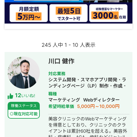
245 人中 1 - 10 人表示
川口 健作
対応業務
システム開発・スマホアプリ開発・ラ
ンディングページ（LP）制作・作成・
Youtubeチャンネル運営代行・立ち上
職種
12
いいね!
げ・ECサイト構築・ネットショップ作
マーケティング
Webディレクター
成代行・SEO対策・新規事業立上・
5,000円～10,000円
稼働ステータス
希望時給単価
SNS運用代行・記事作成代行・ライテ
◎現在対応可能
ィング・ホームページ制作・作成・バ
美容クリニックのWebマーケティング
ナー制作・デザイン・ロゴデザイン・
を得意としており、クリニックのクラ
作成・リスティング広告運用代行・オ
イアントは累計60社を超える。美容外
ウンドメディア制作・構築・運用代