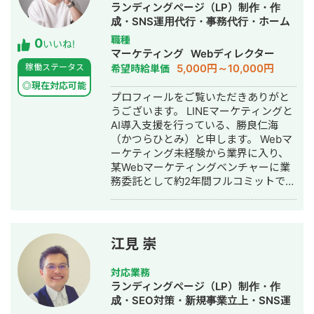
パー制作、会員登録導線の改善など幅
ランディングページ（LP）制作・作
+評判」で1位、「転職エージェント お
広く対応しておりますが、特定の施策
成・SNS運用代行・事務代行・ホーム
すすめ」で10位以内を獲得。
ありきではありません。 企業様の商材
ページ制作・作成・リスティング広告
#YouTube ・法人向けYouTubeチャン
職種
0
や営業体制、ターゲット顧客、競合状
いいね!
運用代行・AI活用
ネル運営に立ち上げ時から携わり、チ
マーケティング
Webディレクター
況を踏まえ、「今取り組むべき施策は
ャンネル登録者数4,000人、月間商談獲
5,000円～10,000円
稼働ステータス
希望時給単価
何か」という視点から、最適なマーケ
得10〜15件達成。 →企画、台本作成、
ティング戦略をご提案いたします。
◎現在対応可能
撮影、編集、分析全て担当。 ■ 主な経
プロフィールをご覧いただきありがと
「BtoB ECを立ち上げたものの、思う
験業界 ・買取サービス ・不用品回収
うございます。 LINEマーケティングと
ように成果が出ていない」 「営業活動
・人材紹介：toC/toBいずれも経験あり
AI導入支援を行っている、勝良仁海
をもっと効率化したい」 「ECを新たな
・営業代行 ・SaaS ・広告代理店 ・飲
（かつらひとみ）と申します。 Webマ
営業チャネルとして育てていきたい」
食店 ・官公庁
ーケティング未経験から業界に入り、
そんな企業様のパートナーとして、事
某Webマーケティングベンチャーに業
業の成長をご支援いたします。お気軽
務委託として約2年間フルコミットで参
にご相談ください。
画。スクール・講座・コーチング事業
を中心に、ローンチ、公式LINE運用、L
ステップ構築、配信設計、KPI管理、フ
ァネル改善、広告運用など、売上に直
江見 崇
結するマーケティング実務に携わって
きました。 現在は独立し、Meta広告・
対応業務
Google広告を中心とした広告運用代行
ランディングページ（LP）制作・作
から、広告で獲得した見込み客をLINE
成・SEO対策・新規事業立上・SNS運
登録へつなげる導線設計、登録後の公