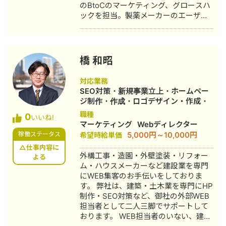
のBtoCのマーケティング、グロースハ
ックを担当。製薬メーカーのエーザイ
株式会社などを経て2019年より独立
M.GUILD, LLC 代表 ・マーケティング
責任者としてメディアをゼロから立ち
上げ2年で月800万UUまでグロースを
橋 和昭
計2回 ・支援後、半年で売上数十億規
模のサービスのマーケティングKPI・売
対応業務
上を昨対1.5倍以上成長の経験あり ・製
SEO対策・新規事業立上・ホームペー
薬/医療機器メーカーのデジタル変革
ジ制作・作成・ロゴデザイン・作成・
（DX）、デジタルマーケティングの経
オウンドメディア制作・構築・運用代
職種
0
験あり 医療介護業界が得意ですが、支
いいね!
行
マーケティング
Webディレクター
援先には防犯、ブライダル、ジュエリ
5,000円～10,000円
稼働ステータス
希望時給単価
ー分野などもございますので、お気軽
にご相談ください。
△仕事内容に
外構工事・造園・外壁塗装・リフォー
よる
ム・ハウスメーカーなど建設業を専門
にWEB集客のお手伝いをしておりま
す。 弊社は、建築・土木業を専門にHP
制作・SEO対策など、御社の外部WEB
担当者として二人三脚でサポートして
おります。 WEB担当者のいない、建設