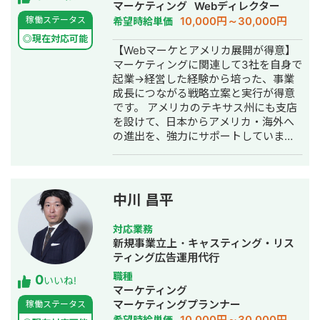
築・ネットショップ作成代行・SEO対
マーケティング
Webディレクター
策・新規事業立上・SNS運用代行・記
10,000円～30,000円
稼働ステータス
希望時給単価
事作成代行・ライティング・翻訳・ホ
◎現在対応可能
ームページ制作・作成・リスティング
【Webマーケとアメリカ展開が得意】
広告運用代行・オウンドメディア制
マーケティングに関連して3社を自身で
作・構築・運用代行
起業→経営した経験から培った、事業
成長につながる戦略立案と実行が得意
です。 アメリカのテキサス州にも支店
を設けて、日本からアメリカ・海外へ
の進出を、強力にサポートしていま
す。 株式会社マスドライバー：
https://massdriver.net/
中川 昌平
対応業務
新規事業立上・キャスティング・リス
ティング広告運用代行
職種
0
いいね!
マーケティング
マーケティングプランナー
稼働ステータス
10,000円～30,000円
希望時給単価