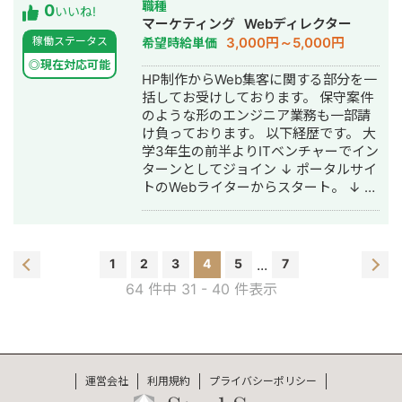
ち上げ・ECサイト構築・ネットショッ
職種
0
いいね!
プ作成代行・SEO対策・新規事業立
マーケティング
Webディレクター
上・SNS運用代行・記事作成代行・ラ
3,000円～5,000円
稼働ステータス
希望時給単価
イティング・事務代行・ホームページ
◎現在対応可能
制作・作成・リスティング広告運用代
HP制作からWeb集客に関する部分を一
行・動画制作・動画編集
括してお受けしております。 保守案件
のような形のエンジニア業務も一部請
け負っております。 以下経歴です。 大
学3年生の前半よりITベンチャーでイン
ターンとしてジョイン ↓ ポータルサイ
トのWebライターからスタート。 ↓ ポ
ータルサイトのWebディレクターにな
る。（SEOに触れる） ↓ 人材事業の新
規事業担当者になる。（Web広告に触
れる） 2か月で黒字化。 ↓ 幹部陣に参
1
2
3
4
5
...
7
画（経営面を学ぶ） 1年で売り上げと
64 件中 31 - 40 件表示
利益を2倍に拡大。 ↓ Webディレクタ
ーとして独立。 最近開設したHP
→https://フリーランスのリスティング
広告.jp/ 最近開設したYouTube
→https://www.youtube.com/channel/U
運営会社
利用規約
プライバシーポリシー
view_as=subscriber