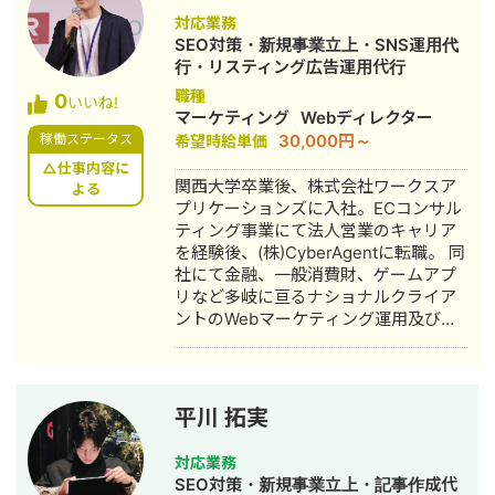
落とさず伸ばし続けることに寄与。 現
対応業務
在はBtoBの建築資材メーカーにCMOと
SEO対策・新規事業立上・SNS運用代
してWebマーケティングを中心とした
行・リスティング広告運用代行
拡大戦略業務の立案から実行に取り組
職種
0
んでいます。 具体的に何から始めるか
いいね!
マーケティング
Webディレクター
分からない方に事業者目線で支援がで
30,000円～
稼働ステータス
希望時給単価
きると思います。 【職歴】事業会社 鉄
骨プレハブ住宅メーカー・・・営業１
△仕事内容に
関西大学卒業後、株式会社ワークスア
年、営業企画１０年 調剤機器メーカ
よる
プリケーションズに入社。ECコンサル
ー・・・営業企画１７年 （メンバー１
ティング事業にて法人営業のキャリア
１人のマネジメント１０年） 建築資材
を経験後、(株)CyberAgentに転職。 同
メーカー・・・CMO １年半
社にて金融、一般消費財、ゲームアプ
リなど多岐に亘るナショナルクライア
ントのWebマーケティング運用及び新
規クライアント開拓に従事後、独立。
DMM合同会社が展開する新規教育事業
『DMM Marketing Camp（現：マケキ
ャン）』にてProductManager(事業責
平川 拓実
任者)を担当。 その後Fintechのスター
トアップ企業のCMO（最高マーケティ
対応業務
ング責任者）に着任。 Webマーケティ
SEO対策・新規事業立上・記事作成代