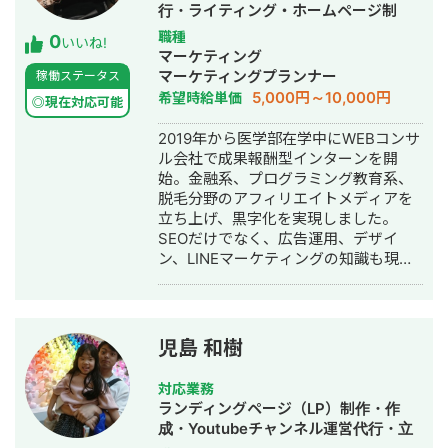
ングからインサイドセールスチーム立
行・ライティング・ホームページ制
上げなどの組織開発、システム自動化
作・作成・オウンドメディア制作・構
職種
0
による業務改善など、広範に渡る全般
いいね!
築・運用代行
マーケティング
を統括。 その後、株式会社
マーケティングプランナー
稼働ステータス
Wonderlaboを設立し、総合代理店にて
5,000円～10,000円
希望時給単価
ファイナンスクライアント/売上700億
◎現在対応可能
円企業のデジタル＆オフラインにて役
2019年から医学部在学中にWEBコンサ
員直下のマーケティング戦略を担当
ル会社で成果報酬型インターンを開
始。金融系、プログラミング教育系、
脱毛分野のアフィリエイトメディアを
立ち上げ、黒字化を実現しました。
SEOだけでなく、広告運用、デザイ
ン、LINEマーケティングの知識も現場
で学び、ZOEN-TECH株式会社を創
業。現在は医師として医業に従事しな
がら、クリニックや企業のマーケティ
ング戦略の立案から実行・DX推進ま
児島 和樹
で、幅広く支援をしています。
対応業務
ランディングページ（LP）制作・作
成・Youtubeチャンネル運営代行・立