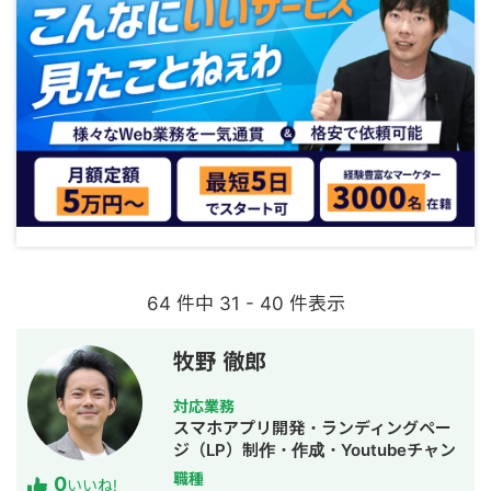
64 件中 31 - 40 件表示
牧野 徹郎
対応業務
スマホアプリ開発・ランディングペー
ジ（LP）制作・作成・Youtubeチャン
ネル運営代行・立ち上げ・ECサイト構
職種
0
いいね!