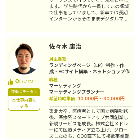
リーランスで行っている、浅場と申し
ます。 学生時代から一貫してこの領域
で仕事をしていまして、新卒では長期
インターンからそのままデジタルマー
ケティング系のスタートアップに入社
しました。前職時代は、営業や広告運
用等のプレーヤー業務を行ったのち、
O2S系の事業の立ち上げから数億円規
佐々木 康治
模になるまで責任者として勤めていま
した。 現在は、複数社に対してデジタ
対応業務
ルマーケティング全体のコンサルか
ランディングページ（LP）制作・作
ら、広告運用、LPO、オウンドメディ
成・ECサイト構築・ネットショップ作
ア運営等、顧客に合わして川下の業務
成代行・SEO対策・新規事業立上・記
職種
0
も行っています。
いいね!
事作成代行・ライティング・ホームペ
マーケティング
ージ制作・作成・リスティング広告運
マーケティングプランナー
稼働ステータス
用代行・オウンドメディア制作・構
10,000円～30,000円
希望時給単価
△仕事内容に
築・運用代行
よる
東北大卒。医療者として国立病院勤務
後、医療系スタートアップ共同創業し
新規サービスを成長。株式会社メドレ
ーにて医療メディア立ち上げ、グロー
スしたのち、COO直下にて複数事業部