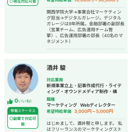
◎現在対応可能
関西学院大学→事業会社マーケティン
グ担当→デジタルガレージ。デジタル
ガレージは9年所属。金融部署の副部長
（営業チーム、広告運用チーム管
掌）、広告運用部署の部長（40名のマ
ネジメント）
酒井 駿
対応業務
新規事業立上・記事作成代行・ライテ
ィング・オウンドメディア制作・構
築・運用代行
職種
0
いいね!
マーケティング
Webディレクター
3,000円～5,000円
稼働ステータス
希望時給単価
〇副業で対応可
はじめまして、酒井駿と申します。 私
能
はフリーランスのマーケティングスト