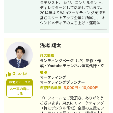
ラテジスト、 及び、コンサルタント、
ディレクターとして活動しています。
2014年よりWebマーケティング支援を
営むスタートアップ企業に所属し、 オ
ウンドメディアの立ち上げ・運用体制
構築の支援や、MAツール（Account
Engagement）の導入・運用体制構築
の支援などを行っています。 上流工程
の戦略設計から、下流工程の実務領域
浅場 翔太
まで対応可能です。 主に「これまでマ
ーケティングに取り組んだことがなか
対応業務
ったがゼロから施策を立ち上げたい」
ランディングページ（LP）制作・作
「現在のマーケティング施策の運用体
成・Youtubeチャンネル運営代行・立
制を変えて効率化したい」といったご
ち上げ・ECサイト構築・ネットショッ
職種
0
要望にお応えしております。
いいね!
プ作成代行・SEO対策・新規事業立
マーケティング
上・SNS運用代行・ホームページ制
マーケティングプランナー
稼働ステータス
作・作成・リスティング広告運用代
5,000円～10,000円
希望時給単価
△仕事内容に
行・動画制作・動画編集
よる
プロフィールをご覧頂き、ありがとう
ございます。東京にてマーケティング
（特にデジタル領域）全般の支援をフ