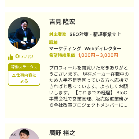
業者様。 建設業界歴10年、WEB業界17
年の経験と実績で御社のWEB戦略をお
手伝いします。 無料相談を受け付けて
おりますので、お気軽にご利用くださ
吉見 隆宏
い。 https://lb-creation.co.jp/mtg/
【プロフィール】 プロフィールをご覧
SEO対策・新規事業立上
対応業務
いただきありがとうございます！ 私自
職種
身、実際に建築土木業界で10年、複数
マーケティング
Webディレクター
の職種で作業服を着て現場で働いてお
1,000円～3,000円
希望時給単価
0
りました。その後30代前半に独学で始
いいね!
めたインターネットビジネスで独立し
稼働ステータス
プロフィールを閲覧いただきありがと
17年。SEOアフィリエイトの経験を掛
うございます。 現在メーカー在職中の
け合わせて、建設業を専門ににWEBサ
△仕事内容に
ため人手不足等困っている方へ応援で
イト設計・内部対策から価格競争に陥
よる
きればと思っています。よろしくお願
らない販売戦略まで、SEOでの上位表
いします。 【これまでの経歴】 BtoC
示と集客に繋がるホームページ運用を
事業会社で営業管理、販売促進業務か
一括でお手伝いできます。 【自社WEB
ら全社改革プロジェクトメンバーに選
サイト】 制作・運用実績やクライアン
出され会社のあらゆる業務改善計画立
ト様の声もご覧いただけます。
案に従事。 BtoBかつ専門性が高いユー
https://lb-creation.co.jp/ 【運営メディ
ザーが相手となる業界で、販売促進を
ア】 建設業を中心としたWEB集客に関
メインとする幅広い業務に従事、コロ
するメディアです。 https://lb-
廣野 裕之
ナによる事業環境悪化も売上を１度も
creation.co.jp/fu-watt/