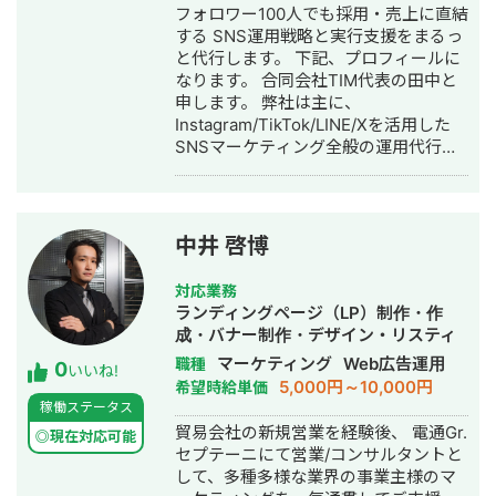
フォロワー100人でも採用・売上に直結
X広告 / SmartNews広告 / Outbrain /
する SNS運用戦略と実行支援をまるっ
Taboola ▼代表的な実績 ・Meta広告で
と代行します。 下記、プロフィールに
ROI維持のまま月予算200万→1,200万
なります。 合同会社TIM代表の田中と
円まで拡大（オンラインアシスタント
申します。 弊社は主に、
事業） ・LINE友だち約9,700人獲得、
Instagram/TikTok/LINE/Xを活用した
テイクアウト売上前年比121%達成（飲
SNSマーケティング全般の運用代行事
食チェーン） ▼得意業界 店舗系（飲
業を行なっています。 ▶︎経歴 2022
食・美容・クリニック）/ 人材紹介 / ス
年 熊本大学卒業後、合同会社TIMを
クール / BtoB ▼サービス内容 ①LINE
設立 2023年 業務委託で複数社ディ
公式アカウント構築・運用（初期15万
レクターとして活動 2024年〜 合同
円〜 / 月額5万円〜） ②広告運用代行
中井 啓博
会社TIM アカウントプランナー(現任)
（固定5万円 / 手数料20％）
弊社の事業内容と実績をまとめており
対応業務
ます。 ナショナルクライアントから中
ランディングページ（LP）制作・作
小企業まで幅広く対応実績がありま
成・バナー制作・デザイン・リスティ
す。 ●事業内容 ・SNS運用代行 ・
ング広告運用代行・営業代行・採用代
マーケティング
Web広告運用
職種
0
SNSメディア構築、運営 ・SNSコンサ
いいね!
行
5,000円～10,000円
希望時給単価
ルティング ●運用実績まとめ ▶︎不動
稼働ステータス
産・住宅メディア運用 運用1年6ヶ月で
貿易会社の新規営業を経験後、 電通Gr.
合計20件の注文住宅の成約獲得 ▶︎採用
◎現在対応可能
セプテーニにて営業/コンサルタントと
ジャンル 薬学系企業様の新卒採用アカ
して、多種多様な業界の事業主様のマ
ウント 運用6ヶ月: フォロワー400人で