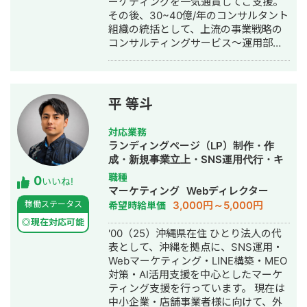
ーケティングを一気通貫してご支援。
Instagram経由の 新卒エ
その後、30~40億/年のコンサルタント
ントリー者60名以上獲得 社会的養護施
組織の統括として、上流の事業戦略の
設の施設職員採用アカウント 運用1年:
コンサルティングサービス～運用部隊
フォロワー3000人でInstagram経由の
の統括、広告運用ロジックの言語化等
会員登録者40名以上獲得 ▶︎
を経験。 現在は伴走支援型WEB広告代
バストアップメディア 運用6ヶ月: フォ
理店Vecesを運営し、 50社以上の事業
ロワー0→4.6万人 インスタLiveコラボ:
様のスケールハックにて圧倒的成果を
豊胸希望者LINEリスト30名獲得 来店誘
平 等斗
創出。 弊社は、 ・大手代理店や事業側
導Live→新規来店で150万以上の売り上
のマーケ責任者出身の少数精鋭集団 ・
げ獲得 ▶︎大手食品メーカー公式アカウ
対応業務
戦略伴走型の業界トップクラスの広告
ント 運用6ヶ月: フォロワー3000→1.5
ランディングページ（LP）制作・作
運用力 ・事業主様と成長する報酬形態
万人 キャンペーン企画＋広告運用＋ク
成・新規事業立上・SNS運用代行・キ
モデル の伴走型の広告代理店となりま
リエイティブの改善により フォロワー
ャスティング・記事作成代行・ライテ
職種
0
す。 事業主様と成長することをモット
数の大幅獲得に成功 ▶︎ダイエットレシ
いいね!
ィング・オウンドメディア制作・構
マーケティング
Webディレクター
ーとする広告代理店です。 徹底的に売
ピ系メディア アフィリエイトで月
築・運用代行・動画制作・動画編集・
3,000円～5,000円
稼働ステータス
希望時給単価
上拡大に拘るスタンスで、マーケティ
100〜150万の売り上げ獲得 ▶︎暮らし系
採用代行・AI活用
ングを成功に導きます。 アカウントサ
メディア アフィリエイトで月100万の
◎現在対応可能
'00（25）沖縄県在住 ひとり法人の代
ーベイやご相談から無料で承わらせて
売り上げ獲得 ▶︎大手カフェチェーンの
表として、沖縄を拠点に、SNS運用・
いただいておりますので、マーケティ
公式アカウント プロモーション目的の
Webマーケティング・LINE構築・MEO
ング周りでお困りの方はお気軽にお申
リール動画再生回数：約60万回再生獲
対策・AI活用支援を中心としたマーケ
し付けください。
得 キャンペーン企画＋広告運用＋クリ
ティング支援を行っています。 現在は
エイティブの改善を行う ▶︎メンズ眉毛
中小企業・店舗事業者様に向けて、外
サロン 運用2ヶ月：新規10名の来場獲