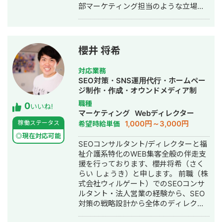
部マーケティング担当のような立場
得 SNSと広告を並行し、
で、SNS・LINE・Web集客・AI活用を
CPA5000→2500に削減 ▶︎EC下着メー
組み合わせた実行支援を行っていま
カー公式アカウント 運用6ヶ月：フォ
す。単なる運用代行ではなく、事業理
ロワー0→2.5万人 売り上げ：140％UP
解をもとにした戦略設計、施策実行、
▶︎花屋・EC・店舗 運用8ヶ月：フォロ
櫻井 将希
改善提案まで伴走するスタイルを大切
ワー300→1.7万人 インスタ売り上げ：
にしています。 また、ChatGPT、
0→100万以上 ●相談の流れ ご興味ござ
対応業務
Claude、Gemini、Claude Code、
いましたら、1度オンラインにて打ち合
SEO対策・SNS運用代行・ホームペー
Codexなどの生成AIを日常業務に取り
わせを行いますので、メールにてご連
ジ制作・作成・オウンドメディア制
入れており、マーケティング業務の効
絡ください。 平日18時以降、土日祝日
作・構築・運用代行・採用代行
職種
0
率化、資料作成、メール返信、日程調
いいね!
関わらず打ち合わせ可能です。 よろし
マーケティング
Webディレクター
整、請求書・見積書作成、KPIモニタリ
くお願いします。 問い合わせ先：
1,000円～3,000円
稼働ステータス
希望時給単価
ング、スライド生成など、ビジネスの
f5e82897e7vb85e05se@gmail.com
現場で使えるAI活用の支援にも注力し
◎現在対応可能
弊社の実績は、こちらにまとめており
SEOコンサルタント/ディレクターと福
ています。
ます。
祉介護系特化のWEB集客全般の伴走支
https://docs.google.com/document/d
援を行っております、櫻井将希（さく
R7oiw/edit?usp=sharing 合同会社TIM
らい しょうき）と申します。 前職（株
のホームページはこちら https://tim-
式会社ウィルゲート）でのSEOコンサ
service.jp/
ルタント・法人営業の経験から、SEO
対策の戦略設計から全体のディレクシ
ョンをメインに行なっております。 キ