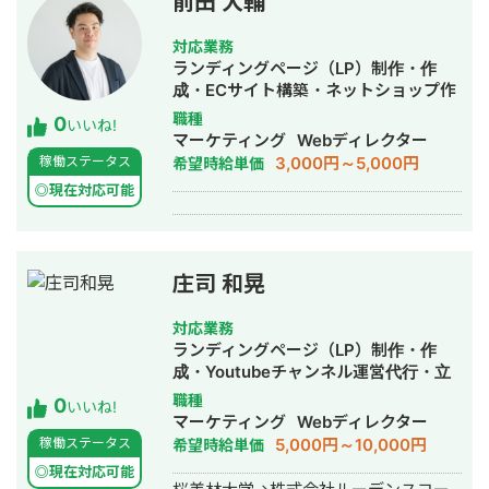
前田 大輔
ルを行う個人会社SNOW WHITE（現ス
ス 【経歴】 ▼2017年 法政大学 卒業
ノーホワイト）を設立。11月、完全無
▼2017年4月～2021年10月 注文住宅
対応業務
所属の札幌市議会議員山口かずさ連合
To C営業 ▼2022年2月～2023年7月
ランディングページ（LP）制作・作
後援会代表。 2023年12月、今井とお
株式会社ウィルゲート 入社 ・WEB
成・ECサイト構築・ネットショップ作
る政策研究会代表。 2024年3月、みろ
コンサルティング商材の法人営業（計
成代行・SEO対策・新規事業立上・
職種
0
く経政研究会会計責任者の職務代行
200社以上の課題特定と提案） ・SEO
いいね!
SNS運用代行・ホームページ制作・作
マーケティング
Webディレクター
者。10月、スノーホワイトの子会社と
コンサルタントとしてSEO施策の提
成・バナー制作・デザイン・リスティ
3,000円～5,000円
稼働ステータス
希望時給単価
してジュエリー販売会社Snow
案・運用・ディレクションを担当 ・そ
ング広告運用代行・採用代行・AI活用
White（現MYRT Harmony）を設立し
の他にもMEO,SNS,ナーチャリング,記
◎現在対応可能
CMO。 2025年3月、不動産紹介会社売
事作成などWEBマーケ領域全般を経験
却。4月、買取フランチャイズ運営会社
▼2023年8月～ 合同会社チル・リブ 役
を設立しCMO。 2026年1月、経営コン
員に就任 ・開業3年目の放課後等デイ
サルティング及び資産管理を行う株式
サービス施設の運営 ・集客,採用,バッ
庄司 和晃
会社AT&iホールディングス設立。3
クオフィス業務,経営企画,マネジメント
月、MYRT Harmony一部売却。
など幅広く業務を担当 ・赤字施設の経
対応業務
営を安定化し、2年で売上2倍、稼働率
ランディングページ（LP）制作・作
100%以上を1年継続、2店舗目で営業利
成・Youtubeチャンネル運営代行・立
益100万円を達成 ・サイト制作〜WEB
ち上げ・記事作成代行・ライティン
職種
0
いいね!
集客で毎月0→10件の新規利用者獲得、
グ・オウンドメディア制作・構築・運
マーケティング
Webディレクター
直接の資格者採用3名の実績
用代行・動画制作・動画編集・採用代
5,000円～10,000円
稼働ステータス
希望時給単価
行・AI活用
◎現在対応可能