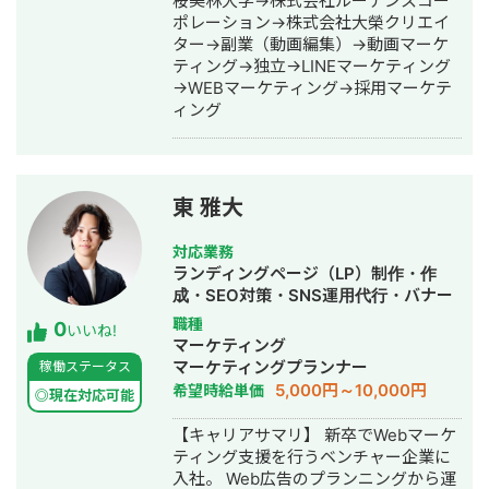
桜美林大学→株式会社ルーデンスコー
ポレーション→株式会社大榮クリエイ
ター→副業（動画編集）→動画マーケ
ティング→独立→LINEマーケティング
→WEBマーケティング→採用マーケテ
ィング
東 雅大
対応業務
ランディングページ（LP）制作・作
成・SEO対策・SNS運用代行・バナー
制作・デザイン・リスティング広告運
職種
0
いいね!
用代行・採用代行
マーケティング
マーケティングプランナー
稼働ステータス
5,000円～10,000円
希望時給単価
◎現在対応可能
【キャリアサマリ】 新卒でWebマーケ
ティング支援を行うベンチャー企業に
入社。 Web広告のプランニングから運