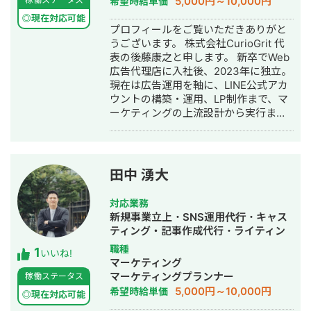
5,000円～10,000円
希望時給単価
行・採用代行・AI活用
◎現在対応可能
プロフィールをご覧いただきありがと
うございます。 株式会社CurioGrit 代
表の後藤康之と申します。 新卒でWeb
広告代理店に入社後、2023年に独立。
現在は広告運用を軸に、LINE公式アカ
ウントの構築・運用、LP制作まで、マ
ーケティングの上流設計から実行まで
一気通貫でご支援しています。 ▼最大
の強み 広告、SNSの導線を踏まえた上
での公式LINEの構築・運用になりま
す。 広告・SEO・SNSで新規流入を獲
田中 湧大
得 → LP・導線設計でLINEに誘導 → 教
育 → CV この全体フローの設計・実行
対応業務
が強みです。 ▼対応ツール・領域 GA4
新規事業立上・SNS運用代行・キャス
/ GTM / Looker Studio / Lステップ・L
ティング・記事作成代行・ライティン
Message（エルメ）/ LP制作 / バナ
グ・バナー制作・デザイン・オウンド
職種
1
ー・動画制作 / SEO / SNS運用 ▼対応
いいね!
メディア制作・構築・運用代行・動画
マーケティング
可能な広告媒体 Google広告（検索・デ
制作・動画編集・採用代行
マーケティングプランナー
稼働ステータス
ィスプレイ・P-MAX・YouTube）/
5,000円～10,000円
希望時給単価
Yahoo!広告 / Meta広告（Facebook・
◎現在対応可能
Instagram）/ LINE広告 / TikTok広告 /