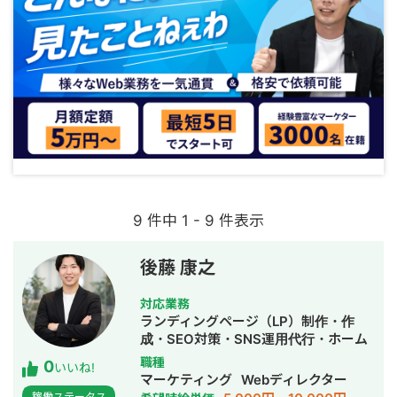
9 件中 1 - 9 件表示
後藤 康之
対応業務
ランディングページ（LP）制作・作
成・SEO対策・SNS運用代行・ホーム
ページ制作・作成・バナー制作・デザ
職種
0
いいね!
イン・リスティング広告運用代行・オ
マーケティング
Webディレクター
ウンドメディア制作・構築・運用代
稼働ステータス