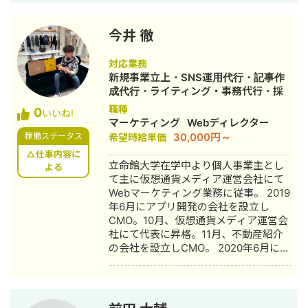
ーワード選定、記事構成・編集、、リ
ライト・内部構造改善、E-E-A-T強化
など、SEO全般の支援が可能です。
今井 徹
▼SEO実績 金融系サービスにて、SEO
メディアを新規立ち上げ、約400本の
対応業務
記事を3ヶ月で制作し、半年で検索流入
新規事業立上・SNS運用代行・記事作
数を月8万pvまで拡大。その後1年半の
成代行・ライティング・事務代行・採
支援で20万pvまで成長。 検索10位以内
用代行
職種
0
のキーワード数は192語を記録 0→1フ
いいね!
マーケティング
Webディレクター
ェーズでのSEO基盤構築を一貫して支
30,000円～
稼働ステータス
希望時給単価
援 その他、福祉・人材・教育・ライフ
スタイル系メディアでも運用支援実績
△仕事内容に
立命館大学在学中より個人事業主とし
あり。 上流の戦略設計から、エンジニ
よる
て主に仮想通貨メディア運営会社にて
ア・ライターのディレクションが得意
Webマーケティング業務に従事。 2019
です。 ▼WEB制作実績 ・専門商社、建
年6月にアプリ開発の会社を設立し
築会社、福祉系施設など実績5社 ▼自
CMO。10月、仮想通貨メディア運営会
社実績 ・「調布市 放課後デイ」
社にて代表に昇格。11月、不動産紹介
→SEO:3位 / MEO:1,2位 ・新規利用の
の会社を設立しCMO。 2020年6月にキ
問合せ：CV10件/月 【得意分野】 SEO
ッチンカー運営の会社を設立しCMO。
戦略設計・運用改善 ディレクション業
2022年1月、個人事業を法人成りさせ
務全般(SEO,ライティング,SNS,WEB制
る形で主に証券会社や金融系サービス
作,MEOなど) 【得意業界】 ・介護・福
に強みを持ったマーケティングコンサ
祉系（補助金関連事業） ・店舗ビジネ