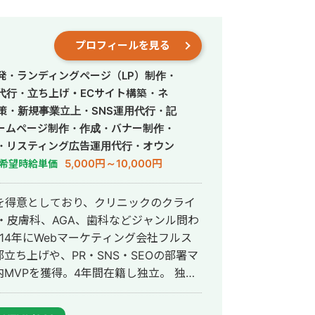
プロフィールを見る
発・ランディングページ（LP）制作・
営代行・立ち上げ・ECサイト構築・ネ
策・新規事業立上・SNS運用代行・記
ームページ制作・作成・バナー制作・
・リスティング広告運用代行・オウン
行・動画制作・動画編集・営業代行
5,000円～10,000円
希望時給単価
を得意としており、クリニックのクライ
・皮膚科、AGA、歯科などジャンル問わ
ち上げや、PR・SNS・SEOの部署マ
VPを獲得。4年間在籍し独立。 独立
ドエンジニア兼総合Webマーケターと
会社を創設し、法人としてStockSunに