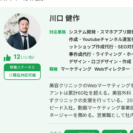
川口 健作
システム開発・スマホアプリ開
対応業務
作成・Youtubeチャンネル運
ットショップ作成代行・SEO対
事作成代行・ライティング・ホ
12
いいね!
デザイン・ロゴデザイン・作成
稼働ステータス
マーケティング
ドメディア制作・構築・運用代
Webディレクター
職種
◎現在対応可能
美容クリニックのWebマーケティング
アントは累計60社を超える。美容外科
ずクリニックの支援を行っている。 2014年にWebマーケティング会社フルス
ピード入社。動画マーケティング事業部立
ネージャーを務める。営業職として社内M
後はフリーランスとなり、フロントエン
して活動。現在はWebコンサルティング