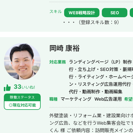
常にレスを早めに対応を心がけておりまし
際、弊社は地域名＋施術で上位表示が
スキル
WEB戦略設計
SEO
ています。 また、医療広告ガイドライン、薬機法にも対応した知見もあり安全
・・・
（登録スキル数：9）
性にも対応しております。 ■実績■ ・某美容系ビックワードで圏外→10位以内
（半年） ・美容施術系ビッグワード 2
年で新規患者数が1.5倍！
岡崎 康裕
ランディングページ（LP）制作・
対応業務
行・立ち上げ・SEO対策・新規
行・ライティング・ホームペー
ン・リスティング広告運用代行
33
いいね!
代行・動画制作・動画編集
稼働ステータス
マーケティング
Web広告運用
職種
希望
◎現在対応可能
外壁塗装・リフォーム業・建設業向けホ
ング広告、などを行うWeb集客会社です。 【取引先例】 ◎株式会社 
くん 様 ご依頼内容：訪問販売メイン