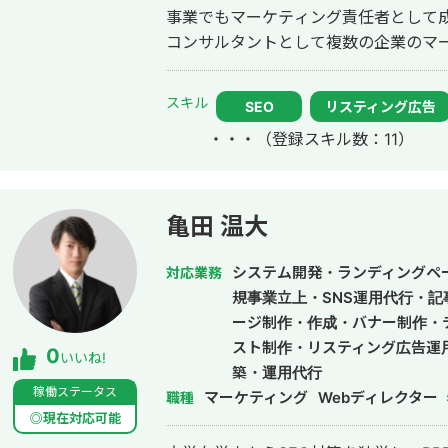
事業でもマーケティング責任者として成果を創出。 2020年
コンサルタントとして複数の企業のマ
事。特にBtoBマーケティング、リード
援実績を重ねる。 2021年6月、デジタルマーケティング支援を手がける株式会
スキル
SEO
リスティング広告
社deltaを設立、代表取締役に就任。
・・・
（登録スキル数：11）
援している。WEBマーケティング戦略
で、包括的なサポートを提供。 得意領域は①SEO対策②MEO対策③リステ
ィング広告の3つ。 https://delta-web.co.jp/ 【実績】 ・関西
回収会社様 ご依頼内容：飛び込みで集
亀田 温大
施策：まずはすぐに結果のでるリステ
品回収業者は悪質業者が多いことから、
システム開発・ランディングペー
対応業務
ティング広告を開始。 結果：CPA1500円で毎月の問い合わせが30件達成 ・関
規事業立上・SNS運用代行・
西エリアの引越し業者様 ご依頼内容
ージ制作・作成・バナー制作・
がらない。 またSEO対策を行ってリス
スト制作・リスティング広告運
0
いいね!
策：リスティング広告の予算を少しずつ
築・運用代行
始。 結果：リスティング広告はターゲットを単身から家族へ変更することで売
稼働ステータス
マーケティング
Webディレクター
職種
上向上。 またCPAも5000円から300
◎現在対応可能
2万PVを達成し、月間の問い合わせ数が5〜10