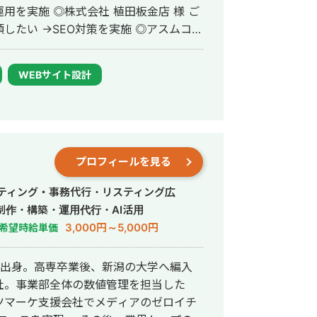
植田板金店 様 ご
→SEO対策を実施 ◎アスムコー
頼内容：Web集客を依頼したい →サイ
業界メディア支援
WEBサイト設計
か多数 ◎難関キーワードで
リウム 鋼板」で1位 ・「塗り壁」で1位
ォーム」「千葉県 外壁塗装」「つくば市
紹介】 ・高校卒業
として活動する ・RIZAPの子会社に
プロフィールを見る
支配人となり、新規出店などを経験 ・副
立 ・個人事業として3年で利益8倍を達
イティング・事務代行・リスティング広
人化後も、3年連続で150％以上の業績
制作・構築・運用代行・AI活用
3,000円～5,000円
希望時給単価
>リスティング広告事業 >ホームペー
江市出身。高専卒業後、新潟の大学へ編入
社。事業部全体の数値管理を担当した
マ株式会社公式サイト
ツマーケ支援会社でメディアのゼロイチ