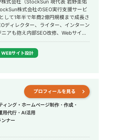
式会社（StockSun 現代表 岩野圭佑
の外壁塗装業者
Mとして1年半で年商2億円規模まで成長さ
SEOディレクター、ライター、インターン
ニアも抱え内部SEO改修、Webサイト
00本以上の記事制作/リライト、200本
内部SEO改修の実行支援をディレクショ
WEBサイト設計
応の統括。1年で対応したクライアントは
トバウンド営業文面の作成など売上にイ
場に
プロフィールを見る
イティング・ホームページ制作・作成・
用代行・AI活用
ランナー