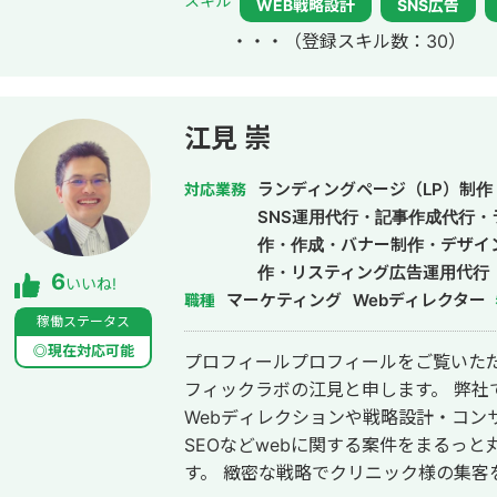
スキル
WEB戦略設計
SNS広告
参画。
・・・
（登録スキル数：30）
江見 崇
ランディングページ（LP）制作
対応業務
SNS運用代行・記事作成代行
作・作成・バナー制作・デザイ
作・リスティング広告運用代行
6
いいね!
マーケティング
Webディレクター
職種
稼働ステータス
◎現在対応可能
プロフィールプロフィールをご覧いただ
フィックラボの江見と申します。 弊社ではクリニック様・医院様中心に、現在
Webディレクションや戦略設計・コン
SEOなどwebに関する案件をまるっ
す。 緻密な戦略でクリニック様の集客をお手伝いさせていただきます。また、