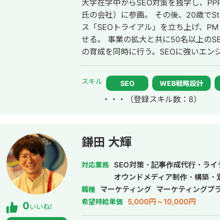
大学在学中からSEO対策を独学し、PPP株
品回収業者 ご依頼内容 ・大阪
氏の会社）に参画。 その後、20歳でStockSun株式会社のSEO実行支援サービ
ス「SEOトライアル」を立ち上げ、P
せる。 事業の拡大と共に50名以上の
の育成を同時に行う。SEOに強いエンジ
制作から一気通貫のご支援も可能 月間3
の被リンク獲得代行、常時10サイトの
スキル
SEO
WEB戦略設計
ン。 常時70件以上のクライアント対
・・・
（登録スキル数：8）
200件以上。 プロのセールスライターチームも束ね、記事はもちろん、LPのコ
ンテンツ、SNS広告のテキスト、アウ
ンパクトがあるコピーの制作を主に担当 熱量のある実行支援が魅力。 現
活気と成果を届けます。
鎌田 大輝
SEO対策・記事作成代行・ラ
対応業務
オウンドメディア制作・構築・運
マーケティング
マーケティングプ
職種
5,000円～10,000円
希望時給単価
0
いいね!