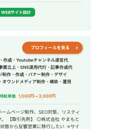
て24時間365日対応が可能です。 実
得意得意で、かなりの施術名をハックし
WEBサイト設計
位 ・新規患者数PVが3ヶ月で２倍 ・半
プロフィールを見る
作成・Youtubeチャンネル運営代
事業立上・SNS運用代行・記事作成代
ジ制作・作成・バナー制作・デザイ
・オウンドメディア制作・構築・運用
1,000円～3,000円
時給単価
ームページ制作、SEO対策、リスティ
やまもと
の状態から反響営業に移行したい →サイ