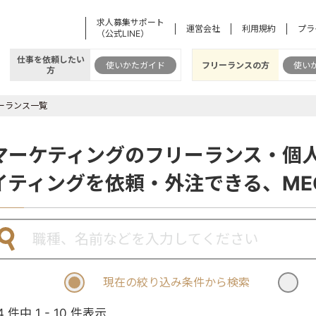
求人募集サポート
運営会社
利用規約
プラ
（公式LINE）
仕事を依頼したい
使いかたガイド
フリーランスの方
使い
方
ーランス一覧
マーケティングのフリーランス・個
イティングを依頼・外注できる、ME
現在の絞り込み条件から検索
4 件中 1 - 10 件表示