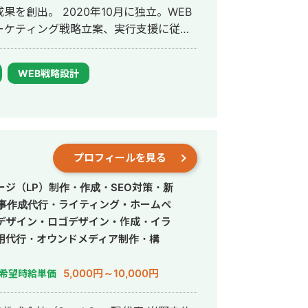
10月に独立。WEB
ーケティング戦略立案、実行支援に従
ジェネレーション、SEO戦略の領域で支
WEB戦略設計
20社以上のクライアントの事業成長を支
の立案から実行支援、社内体制の構築ま
エリアの不用品
客していたが、WEBでの集客を始めたい
プロフィールを見る
ィング広告から始めることを提案。 不用
安心・安全を訴求したLPを作成しリス
ジ（LP）制作・作成・SEO対策・新
記事作成代行・ライティング・ホームペ
：リスティング広告からの売上があまり上
デザイン・ロゴデザイン・作成・イラ
ティング広告の予算を減らしたい。 施
用代行・オウンドメディア制作・構
減らしながら、SEOの記事作成を開
5,000円～10,000円
希望時給単価
0円まで低下。 SEO対策は開始から1年で
件継続的に発生。 ・東京の不用