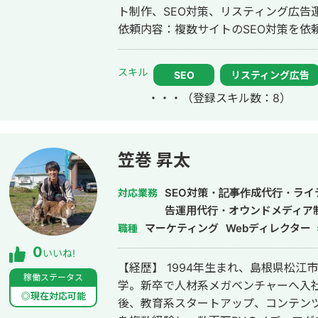
ト制作、SEO対策、リスティング広告運用を実施 ◎株式会社 
依頼内容：複数サイトのSEO対策を依頼したい 
ポレーション（ユーペイント）様 ご依
ト制作、SEO対策、リスティング広告運用を実施 ◎商工会・
スキル
SEO
リスティング広告
例 「東村山市商工会」様 「外壁塗装の窓口」様 ほ
・・・
（登録スキル数：8）
上位表示 ・「屋根」で1位 ・「ガルバ
・「外壁塗装」で3位 ・「埼玉 リフ
外壁塗装」など地域キーワードでも1位を多数獲得 【自己
後、札幌市で老舗の施工会社に就職。職人
笠巻 昇太
転職し、10年勤務。事業部で最年少の
業だったマーケティング技術をもって独
SEO対策・記事作成代行・ラ
対応業務
成。「トソーマ株式会社」を設立 ・法
告運用代行・オウンドメディア
アップを実現 【略歴】 2018年〜2021年 ・外壁塗装会社の集客のプロとして個
マーケティング
Webディレクター
職種
人事業主で活動 2022年〜 ・トソーマ株式会社 代表取締役 >リフォーム
0
いいね!
業・建設業の集客支援 >SEO事業 
【経歴】 1994年生まれ、島根県松
ジ・LP制作事業 LINE（無料相談をご希望の方） https://s.lmes.jp/landing-
稼働ステータス
学。新卒で人材系メガベンチャーへ入
qr/2000788262-7YNDe1MK?uLand=UGw3dP トソー
◎現在対応可能
後、教育系スタートアップ、コンテン
https://tosoma.co.jp 無料で相談も受け付けています。 興味がある方は、LINE