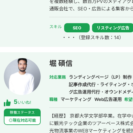
を複数経験し、数百万PVのメディアグロースを実現。
でお気軽にご連絡くださいませ。
通販会社で、SEO・広告による集客から
ルを横断した利益（LTV-ROAS）改善を経験。 Web解析を軸に
利益改善まで伴走します。
スキル
SEO
リスティング広告
・・・
（登録スキル数：14）
堀 碩信
ランディングページ（LP）制作
対応業務
記事作成代行・ライティング・
グ広告運用代行・オウンドメデ
マーケティング
Web広告運用
職種
希望
5
いいね!
稼働ステータス
【経歴】 京都大学文学部卒業。在学中
◎現在対応可能
に観光テック企業のツアーベース株式
光物流事業のWEBマーケティングを統