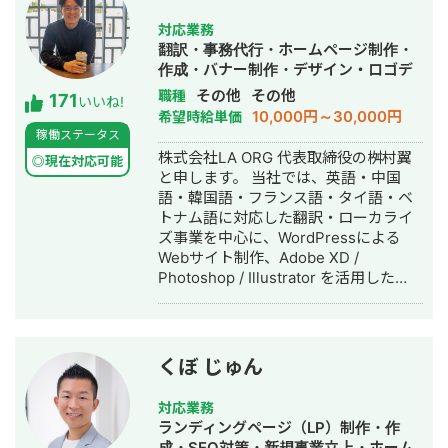
対応業務
翻訳・事務代行・ホームページ制作・
作成・バナー制作・デザイン・ロゴデ
ザイン・作成・イラスト制作
その他
その他
職種
171
いいね!
10,000円～30,000円
希望時給単価
稼働ステータス
株式会社LA ORG 代表取締役の桝村翼
◎現在対応可能
と申します。 当社では、英語・中国
語・韓国語・フランス語・タイ語・ベ
トナム語に対応した翻訳・ローカライ
ズ事業を中心に、WordPressによる
Webサイト制作、Adobe XD /
Photoshop / Illustrator を活用した
Webデザイン制作を展開しています。
また、英語学習支援にも力を入れてお
り、小中学生向けの英語学習塾を経営
しています。 現在は、世界シェア第4
くぼ じゅん
位のグローバル製薬メーカー日本法人
様をはじめ、プライム市場上場企業グ
対応業務
ループ会社様、NASDAQ上場を控える
ランディングページ（LP）制作・作
ベンチャー企業様など、業界を問わず
成・SEO対策・新規事業立上・ホーム