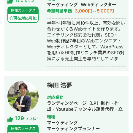
17
【Lancers】
いいね!
イティング・ホームページ制作・作
マーケティング
Webディレクター
https://www.lancers.jp/profile/oregonian
成・オウンドメディア制作・構築・運
3,000円～5,000円
稼働ステータス
希望時給単価
srsltid=AfmBOop2KwuI5Nr4TQFKMAkw
用代行
rmHXQjVdk 【CrowdWorks】
◎現在対応可能
半年～1年後に月10件以上、有効な問い
https://crowdworks.jp/public/employee
合わせがくるWebサイトを作ります。
【ココナラ】
エイチリンク株式会社代表。SEO・
https://coconala.com/users/2204682?
Web制作歴7年目のWebエンジニア・
srsltid=AfmBOoqYND8AKR3YqHKQ3-
Webディレクターとして、WordPress
BxWOkyg3sz0PsR36KnLqErFCjzVGkV4n
を用いたHP制作とニッチ業界のSEO対
策による売上向上を専門としていま
す。 HP/LP制作実績は100サイト以
上。パーソナルジム、土木工事会社、
不動産会社など多業種に対応してきま
した。SEO対策においては、ゼロから
梅田 浩夢
立ち上げた新規サイトをニッチ市場で
サービスキーワード検索1位に導き、月
対応業務
間1.5万PV、月商500万円の売上を実現
ランディングページ（LP）制作・作
した実績があります。 エンジニア知識
成・Youtubeチャンネル運営代行・立
を持ったSEOディレクターとして、大
ち上げ・SEO対策・SNS運用代行・記
職種
129
量のページを作成するようないわゆる
いいね!
事作成代行・ライティング・ホームペ
マーケティング
データベース型のサイトの構築も得意
ージ制作・作成・リスティング広告運
マーケティングプランナー
稼働ステータス
です。 競合が対応しきれないような細
用代行・オウンドメディア制作・構