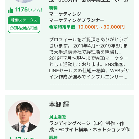
多くのクライアントと取引実績があり
ページ制作・作成・リスティング広告
職種
1175
ます。 クラウドソーシング（Lancers
いいね!
運用代行
マーケティング
／CrowdWorks／ココナラ）でも継続
マーケティングプランナー
稼働ステータス
的にご依頼をいただいており、SSサロ
10,000円～30,000円
希望時給単価
ンを通じては翻訳・リサーチ・海外対
◎現在対応可能
応等、専門性の高い案件も多くご相談
プロフィールをご覧頂きありがとうご
いただいています。 📌 経歴 2015年 神
ざいます。 2011年4月～2019年6月ま
戸市外国語大学 英米学科 卒業 2015年
で大手通信会社で経理職を経験し、
三井倉庫HD 入社：アメリカ・マレー
2019年7月～現在までWEBマーケター
シアにて物流・フォワーディング業務
として活動しております。SNS集客、
に従事 2020年 三菱重工業 入社：国産
LINEセールスの仕組み構築、WEBデザ
ジェット機「MRJ／スペースジェッ
イン作成が強みでインフルエンサーの
ト」、およびボーイング向けの調達業
方のLINE構築や整体師の方のコンサル
務を担当 2022年 Schneider Electric
などの実績がございます。
入社：エネルギー分野（UPS）にて海
外サプライチェーンを担当 2022年 株
式会社LA ORG 創業：翻訳・Web制
本郷 輝
作・英語教育の3事業を軸に、グローバ
ル支援サービスを提供 🔗 各種リンク
対応業務
【公式サイト】https://la-org.com
ランディングページ（LP）制作・作
【ポートフォリオ】
成・ECサイト構築・ネットショップ作
https://www.portfolio.la-org.com
成代行・SEO対策・記事作成代行・ラ
職種