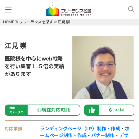
HOME
フリーランスを探す
江見 崇
江見 崇
医院様を中心にweb戦略
を行い集客１.５倍の実績
があります
稼働
◎現在対応可能
6
いいね!
ステータス
ランディングページ（LP）制作・作成
・
ホ
対応業務
ームページ制作・作成
・
バナー制作・デザ