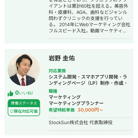
作成・リスティング広告運用代行・オ
イアントは累計60社を超える。美容外
ウンドメディア制作・構築・運用代
科・皮膚科、AGA、歯科などジャンル
行・動画制作・動画編集・営業代行
問わずクリニックの支援を行ってい
る。 2014年にWebマーケティング会社
フルスピード入社。動画マーケティン
グ事業部立ち上げや、PR・SNS・SEO
の部署マネージャーを務める。営業職
として社内MVPを獲得。4年間在籍し
独立。 独立後はフリーランスとなり、
岩野 圭佑
フロントエンドエンジニア兼総合Web
マーケターとして活動。現在はWebコ
対応業務
ンサルティング会社を創設し、法人と
システム開発・スマホアプリ開発・ラ
してStockSunに参画。
ンディングページ（LP）制作・作成・
Youtubeチャンネル運営代行・立ち上
職種
0
いいね!
げ・ECサイト構築・ネットショップ作
マーケティング
成代行・SEO対策・新規事業立上・
マーケティングプランナー
稼働ステータス
SNS運用代行・ホームページ制作・作
30,000円～
希望時給単価
◎現在対応可能
成・リスティング広告運用代行・動画
制作・動画編集
StockSun株式会社 代表取締役