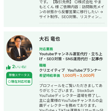
です。 【取引先例】 ◎株式会社 やま
後、FC学習塾「キミノスクール岐阜
・人材紹介：toC/toBいずれも経験あり
もとくん 様 ご依頼内容：訪問販売メイ
校」のオーナーとしても教育事業に参
・営業代行 ・SaaS ・広告代理店 ・飲
ンの状態から反響営業に移行したい →
入。自院・塾の集客でSNSやLINEを活
食店 ・官公庁
サイト制作、SEO対策、リスティング
用したデジタルマーケティングを実
広告運用を実施 ◎株式会社 植田板金店
践・検証する中で、中小企業向けの
様 ご依頼内容：複数サイトのSEO対策
Webコンサルティング事業を開始。現
を依頼したい →SEO対策を実施 ◎アス
在も代表院長として在籍。 ■ 株式会社
ムコーポレーション（ユーペイント）
RYS REALIZE 代表取締役（創業・現在
大石 竜也
様 ご依頼内容：Web集客を依頼したい
13年目） 「地域の利益を生み出し課題
→サイト制作、SEO対策、リスティン
解決を実現する（Regional Yield
対応業務
グ広告運用を実施 ◎商工会・業界メデ
Solution REALIZE）」をミッションに
Youtubeチャンネル運営代行・立ち上
ィア支援例 「東村山市商工会」様 「外
掲げ、岐阜県を拠点に全国の中小企
げ・SEO対策・SNS運用代行・記事作
壁塗装の窓口」様 ほか多数 ◎難関キー
業・スタートアップを対象としたSNS
成代行・ライティング・動画制作・動
職種
2
ワードで上位表示 ・「屋根」で1位 ・
プロモーション・デジタルPR戦略支援
いいね!
画編集・AI活用
クリエイティブ
YouTubeプランナー
「ガルバリウム 鋼板」で1位 ・「塗り
事業を展開。 Instagram・X・
1,000円～3,000円
稼働ステータス
希望時給単価
壁」で1位 ・「外壁塗装」で3位 ・「埼
TikTok・YouTube・LINEの全SNSプラ
玉 リフォーム」「千葉県 外壁塗装」
ットフォームに対応した一気通貫の伴
◎現在対応可能
プロフィールをご覧いただきましてあ
「つくば市 外壁塗装」など地域キーワ
走型PR支援を提供し、累計支援実績
りがとうございます。 StockSun
ードでも1位を多数獲得 【自己紹介】
300社以上。Lステップ正規代理店・iス
YouTubeディレクター道場を修了し、
・高校卒業後、札幌市で老舗の施工会
テップ正規代理店として、LINE・
主に企業様のYouTubeチャンネルの企
社に就職。職人として活動する ・
Instagramの自動化支援にも対応。 代
画ディレクターを務めております。
RIZAPの子会社に転職し、10年勤務。
理店ビジネスでは1年間で174社の加盟
YouTube・TikTok運用をリサーチ～分
事業部で最年少の支配人となり、新規