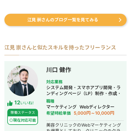
江見 崇さんのブログ一覧を見てみる
江見 崇
さんと似たスキルを持ったフリーランス
川口 健作
対応業務
システム開発・スマホアプリ開発・ラ
ンディングページ（LP）制作・作成・
Youtubeチャンネル運営代行・立ち上
職種
12
いいね!
げ・ECサイト構築・ネットショップ作
マーケティング
Webディレクター
成代行・SEO対策・新規事業立上・
5,000円～10,000円
稼働ステータス
希望時給単価
SNS運用代行・記事作成代行・ライテ
◎現在対応可能
ィング・ホームページ制作・作成・バ
美容クリニックのWebマーケティング
ナー制作・デザイン・ロゴデザイン・
を得意としており、クリニックのクラ