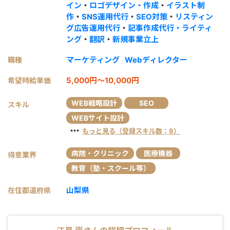
イン
・
ロゴデザイン・作成
・
イラスト制
作
・
SNS運用代行
・
SEO対策
・
リスティン
グ広告運用代行
・
記事作成代行・ライティ
ング
・
翻訳
・
新規事業立上
マーケティング
Webディレクター
職種
5,000円～10,000円
希望時給単価
WEB戦略設計
SEO
スキル
WEBサイト設計
・・・
もっと見る（登録スキル数：9）
病院・クリニック
医療機器
得意業界
教育（塾・スクール等）
山梨県
在住都道府県