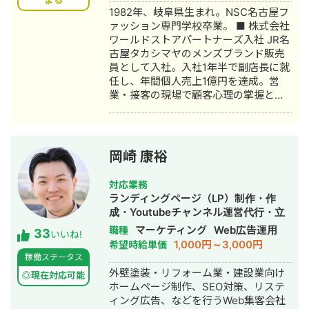
よる
1982年、岐阜県生まれ。NSC名古屋フ
（※一部抜粋） #広告運用 ・出張買取
ァッション専門学校卒業。 ■ 株式会社
サービスにて、ROAS350%など、好調
ワールドストアパートナーズ入社 JR名
な事例が複数あり。 ・StockSun営業
古屋タカシマヤのメンズブランド販売
代行サービス「カリトルくん」、
員として入社。入社1年半で副店長に就
StockSunサロンの広告運用を担当。
任し、年間個人売上1億円を達成。営
・ベンチャー企業~大手企業のWebマ
業・接客の現場で顧客心理の掌握と売
ーケティング支援に携わり、Web広告
上最大化のノウハウを体得。7年間在
運用、LP制作を担当。費用対効果を
籍。 ■ 医療専門学校入学 勤務中のケ
1.5〜2倍に改善するなど多数。 #SEO
ガを機に医療業界への関心が高まり、
・インターン先にて自社サイトのSEO
26歳で退職。国家資格取得を目指し医
対策を1人で担当し、月間アクセス数を
岡崎 康裕
療短期大学へ入学。 ■ 柔道整復師 国
約7倍(3,000→約22,000)、月間問い合
家資格取得・整形外科入職 資格取得
わせ件数を1件から4〜5件まで成長。
対応業務
後、岐阜県内の整形外科クリニックに
・人材系SEOメディアにてKW「商標名
ランディングページ（LP）制作・作
入職。臨床の現場で集客・経営課題を
+評判」で1位、「転職エージェント お
成・Youtubeチャンネル運営代行・立
肌で感じ、デジタルマーケティングへ
すすめ」で10位以内を獲得。
ち上げ・SEO対策・新規事業立上・
マーケティング
Web広告運用
職種
33
の関心が深まる。 ■ 誠美接骨院 創
#YouTube ・法人向けYouTubeチャン
いいね!
SNS運用代行・記事作成代行・ライテ
1,000円～3,000円
希望時給単価
業・FC学習塾 オーナー就任 岐阜県に
ネル運営に立ち上げ時から携わり、チ
ィング・ホームページ制作・作成・バ
稼働ステータス
「誠美接骨院」を開業。県下初の取り
ャンネル登録者数4,000人、月間商談獲
ナー制作・デザイン・リスティング広
外壁塗装・リフォーム業・建設業向け
組みとして交通事故専門弁護士法人と
得10〜15件達成。 →企画、台本作成、
◎現在対応可能
告運用代行・オウンドメディア制作・
ホームページ制作、SEO対策、リステ
の業務提携を締結し、客単価80,000円
撮影、編集、分析全て担当。 ■ 主な経
構築・運用代行・動画制作・動画編集
ィング広告、などを行うWeb集客会社
の高単価ビジネスモデルを確立。その
験業界 ・買取サービス ・不用品回収