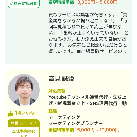
3,000円～5,000円
希望時給単価
かいキーワードまで対策して、お問合
◎現在対応可能
築・運用代行
せにつなげる戦略でお客様の売上に貢
買取サービスの集客が得意です。 「貴
献します。 少し珍しいキャリアの特徴
金属をなかなか掘り起こせない」 「毎
として、Fリーグ（フットサル日本トッ
回相見積もりで負けて売上が伸びな
プリーグ）のエスポラーダ北海道、バ
い」 「集客が上手くいっていない」 と
サジィ大分でプロ選手として活動しな
お悩みの方、お力添え出来る自信があ
がらWeb制作の経験を積んできました
ります。 お気軽にご相談いただけると
（バサジィ大分在籍時は完全プロ契約
嬉しいです。 ■出張買取サービスの集
のため1年間休職）。 アスリートとし
客成功事例 https://freelance-
ての経験で培った「やると決めたら徹
meikan.com/freelance/355/blog/1175
底的にやり抜く」精神で、お客様のプ
■経歴・職歴 2020年6月〜 Webマー
ロジェクトに全力で取り組みます。
ケ支援会社（当時社員7名）にインター
高見 誠治
ンとして参画し、案件獲得に向けた自
社集客（SEO・Web広告運用・LP制
対応業務
作・YouTubeチャンネル運用・メール
Youtubeチャンネル運営代行・立ち上
マーケティング等）を担当。 2022年3
げ・新規事業立上・SNS運用代行・動
月 名古屋大学理学部数学科卒。 2022
画制作・動画編集
職種
14
年4月〜 Webマーケ会社勤務。人材
いいね!
マーケティング
系クライアントを主に担当。 2024年11
マーケティングプランナー
稼働ステータス
月 これまでの経験を活かして独立し、
5,000円～10,000円
希望時給単価
株式会社プラマーケを設立。 ホームペ
△仕事内容に
ージ：https://plumarke.co.jp/ ■実績