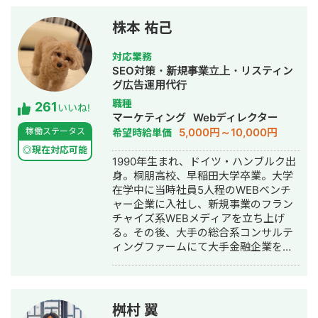
株本 祐己
対応業務
SEO対策・新規事業立上・リスティン
グ広告運用代行
職種
261
いいね!
マーケティング
Webディレクター
5,000円～10,000円
稼働ステータス
希望時給単価
◎現在対応可能
1990年生まれ、ドイツ・ハンブルク出
身。桐朋高校、早稲田大学卒業。大学
在学中に当時社員5人程のWEBベンチ
ャー企業に入社し、新規事業のフラン
チャイズ系WEBメディアを立ち上げ
る。その後、大手の総合系コンサルテ
ィングファームにて大手金融企業を顧
客としたIT系、会計系のプロジェクト
を経て、2017年7月にStockSun株式会
社を創業。
桝村 翼