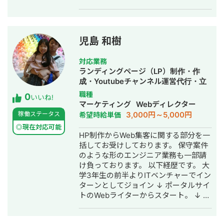
児島 和樹
対応業務
ランディングページ（LP）制作・作
成・Youtubeチャンネル運営代行・立
ち上げ・ECサイト構築・ネットショッ
職種
0
いいね!
プ作成代行・SEO対策・新規事業立
マーケティング
Webディレクター
上・SNS運用代行・記事作成代行・ラ
3,000円～5,000円
稼働ステータス
希望時給単価
イティング・事務代行・ホームページ
◎現在対応可能
制作・作成・リスティング広告運用代
HP制作からWeb集客に関する部分を一
行・動画制作・動画編集
括してお受けしております。 保守案件
のような形のエンジニア業務も一部請
け負っております。 以下経歴です。 大
学3年生の前半よりITベンチャーでイン
ターンとしてジョイン ↓ ポータルサイ
トのWebライターからスタート。 ↓ ポ
ータルサイトのWebディレクターにな
る。（SEOに触れる） ↓ 人材事業の新