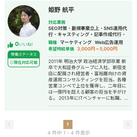
規事業担当者になる。（Web広告に触
れる） 2か月で黒字化。 ↓ 幹部陣に参
姫野 航平
画（経営面を学ぶ） 1年で売り上げと
利益を2倍に拡大。 ↓ Webディレクタ
対応業務
ーとして独立。 最近開設したHP
SEO対策・新規事業立上・SNS運用代
→https://フリーランスのリスティング
行・キャスティング・記事作成代行・
広告.jp/ 最近開設したYouTube
ライティング・事務代行・リスティン
マーケティング
Web広告運用
職種
0
→https://www.youtube.com/channel/U
いいね!
グ広告運用代行・オウンドメディア制
3,000円～5,000円
希望時給単価
view_as=subscriber
作・構築・運用代行・営業代行
稼働ステータス
2011年 明治大学 政治経済学部卒業 新
◎現在対応可能
卒で大和証券グループに入社、新宿支
店に配属され経営者・富裕層向けの資
産運用コンサルティングを担当。各種
営業コンペで上位を獲得し、二年目に
は一億円を超える顧客の担当を手がけ
る。 2013年にITベンチャーに転職、社
内ベンチャーで広告代理事業を立ち上
げ、スマートフォン広告の企画営業を
開始。東証一部企業から、上場系メガ
ベンチャーまでゼロから開拓。クライ
1
アントのCPAを従来の半分以下に抑え
4 件中 1 - 4 件表示
る施策を編み出し、立ち上げ数ヶ月で