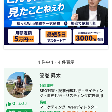
4 件中 1 - 4 件表示
笠巻 昇太
対応業務
SEO対策・記事作成代行・ライティン
グ・事務代行・リスティング広告運用
代行・オウンドメディア制作・構築・
職種
0
いいね!
運用代行・AI活用
マーケティング
Webディレクター
稼働ステータス