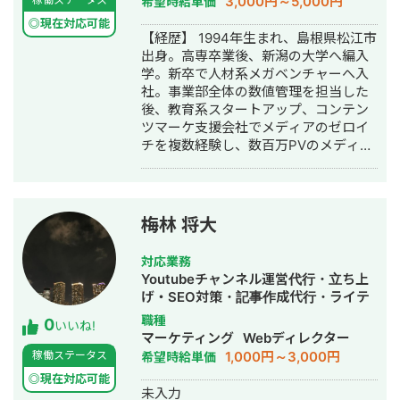
3,000円～5,000円
希望時給単価
◎現在対応可能
【経歴】 1994年生まれ、島根県松江市
出身。高専卒業後、新潟の大学へ編入
学。新卒で人材系メガベンチャーへ入
社。事業部全体の数値管理を担当した
後、教育系スタートアップ、コンテン
ツマーケ支援会社でメディアのゼロイ
チを複数経験し、数百万PVのメディア
グロースを実現。 その後、業界トップ
の通販会社で、SEO・広告による集客
からMA・LINEによる追客まで複数チャ
ネルを横断した利益（LTV-ROAS）改
梅林 将大
善を経験。 Web解析を軸に、集客→売
上→利益改善まで伴走します。
対応業務
Youtubeチャンネル運営代行・立ち上
げ・SEO対策・記事作成代行・ライテ
ィング・事務代行・動画制作・動画編
職種
0
いいね!
集
マーケティング
Webディレクター
1,000円～3,000円
稼働ステータス
希望時給単価
◎現在対応可能
未入力