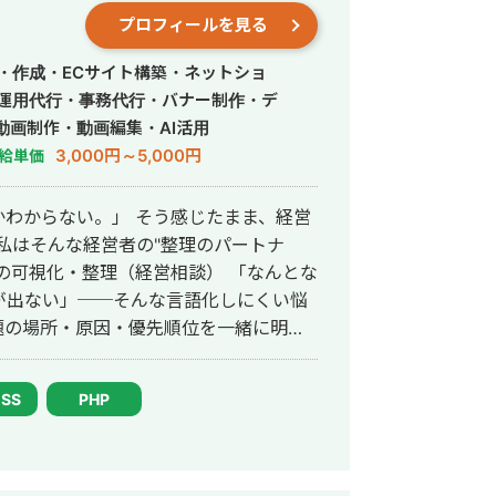
数あり。 ・StockSun営業代行サービ
プロフィールを見る
ロンの広告運用を担当。 ・ベンチャー企業~
わり、Web広告運用、LP制作を担当。
・作成・ECサイト構築・ネットショ
先にて自社サ
S運用代行・事務代行・バナー制作・デ
ス数を約7倍(3,000→約22,000)、
動画制作・動画編集・AI活用
で成長。 ・人材系SEOメディアにて
3,000円～5,000円
給単価
ジェント おすすめ」で10位以内を獲
わからない。」 そう感じたまま、経営
獲得10〜15件達成。 →企画、台本作
あり ・営業代行 ・SaaS ・広告代理店
が出ない」──そんな言語化しにくい悩
題の場所・原因・優先順位を一緒に明確
題が
ナー広告・SNS画像・名刺・パンフレ
CSS
PHP
イコン・ヘッダーなど、中小企業の販
します。 → 相談だけ・制作
題解決を経験。その後、身体障害を持ち