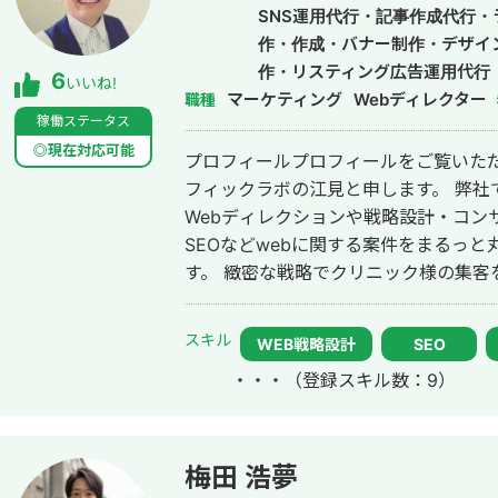
たら徹底的にやり抜く」精神で、お客
SNS運用代行・記事作成代行
す。
作・作成・バナー制作・デザイ
作・リスティング広告運用代行
6
いいね!
マーケティング
Webディレクター
職種
稼働ステータス
◎現在対応可能
プロフィールプロフィールをご覧いただ
フィックラボの江見と申します。 弊社ではクリニック様・医院様中心に、現在
Webディレクションや戦略設計・コン
SEOなどwebに関する案件をまるっ
す。 緻密な戦略でクリニック様の集客をお手伝いさせていただきます。また、
常にレスを早めに対応を心がけておりまし
際、弊社は地域名＋施術で上位表示が
スキル
WEB戦略設計
SEO
ています。 また、医療広告ガイドライン、薬機法にも対応した知見もあり安全
・・・
（登録スキル数：9）
性にも対応しております。 ■実績■ ・某美容系ビックワードで圏外→10位以内
（半年） ・美容施術系ビッグワード 2
年で新規患者数が1.5倍！
梅田 浩夢