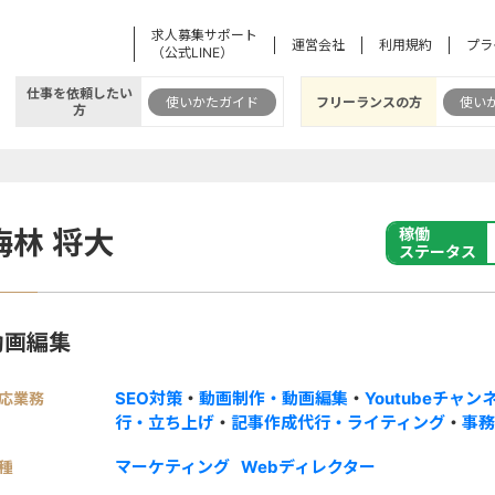
求人募集サポート
運営会社
利用規約
プラ
（公式LINE）
仕事を依頼したい
使いかたガイド
フリーランスの方
使い
方
梅林 将大
稼働
ステータス
動画編集
SEO対策
・
動画制作・動画編集
・
Youtubeチャ
応業務
行・立ち上げ
・
記事作成代行・ライティング
・
事務
マーケティング
Webディレクター
種