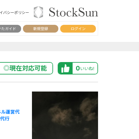
イバシーポリシー
かたガイド
新規登録
ログイン
◎現在対応可能
0
いいね!
ンネル運営代
代行