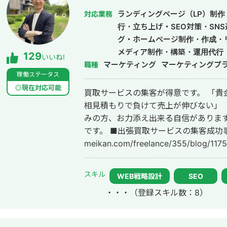
ランディングページ（LP）制作・
対応業務
行・立ち上げ・SEO対策・SN
グ・ホームページ制作・作成・
メディア制作・構築・運用代行
129
いいね!
マーケティング
マーケティングプ
職種
稼働ステータス
◎現在対応可能
買取サービスの集客が得意です。 「貴金属をなかなか掘り起こせない」 「毎回
相見積もりで負けて売上が伸びない」 
みの方、お力添え出来る自信があります
です。 ■出張買取サービスの集客成功事例 https://freelance-
meikan.com/freelance/355/blog/1175 ■経歴・職歴 2020年6月〜 Webマ
ケ支援会社（当時社員7名）にインタ
集客（SEO・Web広告運用・LP制作・
スキル
WEB戦略設計
SEO
ティング等）を担当。 2022年3月 名
・・・
（登録スキル数：8）
月〜 Webマーケ会社勤務。人材系クライ
れまでの経験を活かして独立し、株式
https://plumarke.co.jp/ ■実績（※一部抜粋） #広告運用 ・出張買取サービス