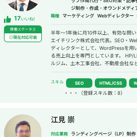
ップ作成代行・SEO対策・記
ジ制作・作成・オウンドメディ
マーケティング
Webディレクター
職種
17
いいね!
稼働ステータス
半年～1年後に月10件以上、有効な問
◎現在対応可能
エイチリンク株式会社代表。SEO・We
ディレクターとして、WordPressを
る売上向上を専門としています。 HP/LP制作実績は100サイト以上。パーソナ
ルジム、土木工事会社、不動産会社など
においては、ゼロから立ち上げた新規
ド検索1位に導き、月間1.5万PV、月
スキル
SEO
HTML/CSS
す。 エンジニア知識を持ったSEOディレクターとして、大量のページを作成す
・・・
（登録スキル数：8）
るようないわゆるデータベース型のサイトの構築
れないような細かいキーワードまで対
様の売上に貢献します。 少し珍しいキャリアの特徴として、Fリーグ（フット
サル日本トップリーグ）のエスポラー
江見 崇
て活動しながらWeb制作の経験を積ん
プロ契約のため1年間休職）。 アスリ
ランディングページ（LP）制作
対応業務