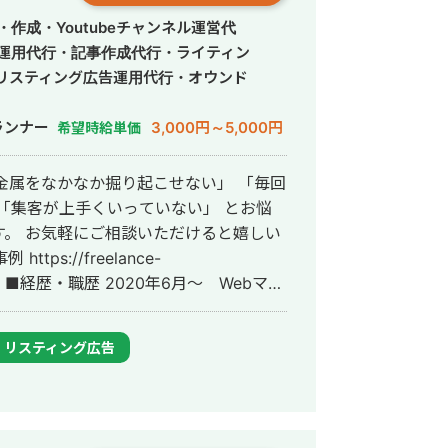
作成・Youtubeチャンネル運営代
S運用代行・記事作成代行・ライティン
リスティング広告運用代行・オウンド
ランナー
3,000円～5,000円
希望時給単価
「集客が上手くいっていない」 とお悩
。 お気軽にご相談いただけると嬉しい
ー
ーンとして参画し、案件獲得に向けた自社
YouTubeチャンネル運用・メールマーケ
リスティング広告
古屋大学理学部数学科卒。 2022年4
アントを主に担当。 2024年11月 こ
会社プラマーケを設立。 ホームページ：