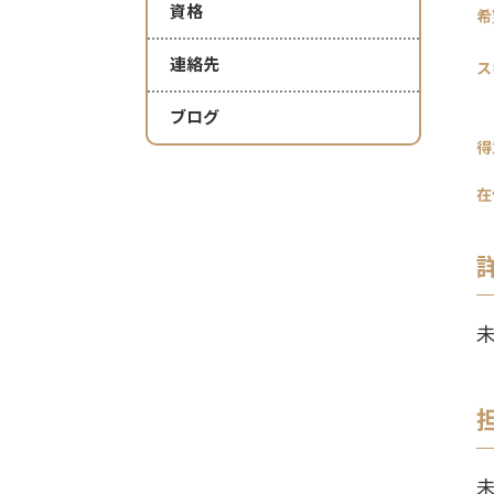
資格
希
連絡先
ス
ブログ
得
在