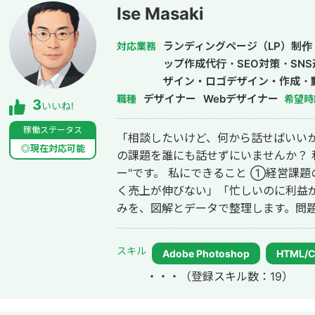
にて、ROAS350%など、好調な事例が複
Ise Masaki
ス「カリトルくん」、StockSunサ
大手企業のWebマーケティング支援に携
ランディングページ（LP）制作
対応業務
費用対効果を1.5〜2倍に改善するなど多数。 #SEO ・インターン
ップ作成代行・SEO対策・SN
イトのSEO対策を1人で担当し、月間アクセ
ザイン・ロゴデザイン・作成・
月間問い合わせ件数を1件から4〜5件ま
デザイナー
Webデザイナー
職種
希望時
3
いいね!
KW「商標名+評判」で1位、「転職エー
得。 #YouTube ・法人向けYouTubeチャンネル運営に立ち上げ時から携わり、
稼働ステータス
「相談したいけど、何から話せばいいか
チャンネル登録者数4,000人、月間商談
◎現在対応可能
の課題を誰にも話せずにいませんか？ 私はそんな経営者の"整理のパートナ
成、撮影、編集、分析全て担当。 ■ 主な経験業界 ・買取サービス ・不用品回
ー"です。 私にできること ①経営課題の可視化・整理（経営相談） 「なんとな
収 ・人材紹介：toC/toBいずれも経験
く売上が伸びない」「忙しいのに利益
・飲食店 ・官公庁
みを、図解とデータで整理します。問
にする、それが私の仕事の出発点です。 ②デザイン制作（実行支援） 課
見えたら、次は「動かす」フェーズ。バ
スキル
Adobe Photoshop
HTML/
ット・ショート動画・サムネイル・ア
・・・
（登録スキル数：19）
促・採用・ブランディングに必要なデザインを制作
だけ、どちらのご依頼も歓迎します。 私について 元大手企業の正社員として、
複数の事業部でプロジェクト推進・課