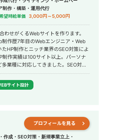
事作成代行・ライティング・ホームペー
ア制作・構築・運用代行
3,000円～5,000円
希望時給単価
い合わせがくるWebサイトを作ります。
b制作歴7年目のWebエンジニア・Web
用いたHP制作とニッチ業界のSEO対策によ
多業種に対応してきました。SEO対策
サイトをニッチ市場でサービスキーワー
商500万円の売上を実現した実績がありま
WEBサイト設計
も得意です。 競合が対応しき
策して、お問合せにつなげる戦略でお客
ダ北海道、バサジィ大分でプロ選手とし
プロフィールを見る
できました（バサジィ大分在籍時は完全
ートとしての経験で培った「やると決め
・作成・SEO対策・新規事業立上・