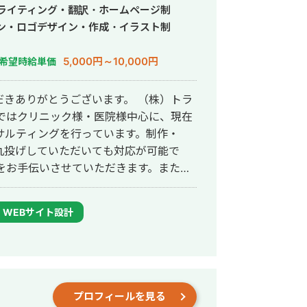
様のプロジェクトに全力で取り組みま
・ライティング・翻訳・ホームページ制
ン・ロゴデザイン・作成・イラスト制
5,000円～10,000円
希望時給単価
きありがとうございます。 （株）トラ
サルティングを行っています。制作・
と丸投げしていただいても対応が可能で
て24時間365日対応が可能です。 実
得意得意で、かなりの施術名をハックし
WEBサイト設計
位 ・新規患者数PVが3ヶ月で２倍 ・半
プロフィールを見る