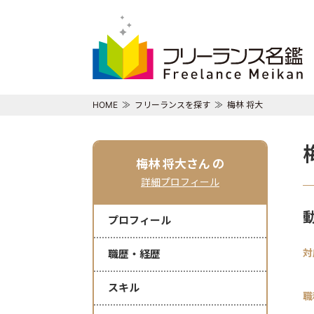
HOME
フリーランスを探す
梅林 将大
梅林 将大さん
の
詳細プロフィール
プロフィール
対
職歴・経歴
スキル
職