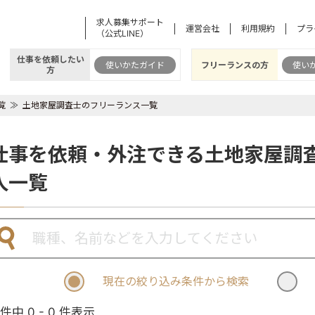
求人募集サポート
運営会社
利用規約
プラ
（公式LINE）
仕事を依頼したい
使いかたガイド
フリーランスの方
使い
方
覧
土地家屋調査士のフリーランス一覧
仕事を依頼・外注できる土地家屋調
人一覧
現在の絞り込み条件から検索
 件中 0 - 0 件表示