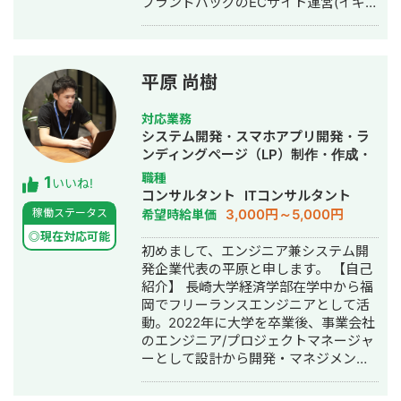
ブランドバッグのECサイト運営(イギリ
ス、カナダ等の準代理店契約) ⚫︎仕事の
傍ら一社)鳥取青年会議所 理事長や日本
青年会議所 中国地区会長を務める。行
政と連携して地場産業の活性化、地域
平原 尚樹
再生支援の活動に取り組む。 少子高齢
化による人口減少、国内消費の縮小な
対応業務
ど地方都市・伝統産業にとって厳しい
システム開発・スマホアプリ開発・ラ
状況が続いています。海外進出を全面
ンディングページ（LP）制作・作成・
的にサポートし成功へと導く事で、地
Youtubeチャンネル運営代行・立ち上
職種
1
域経済を再生し後継者問題や人口減少
いいね!
げ・ECサイト構築・ネットショップ作
コンサルタント
ITコンサルタント
に歯止めをかけたいと思います。 これ
成代行・SEO対策・新規事業立上・
3,000円～5,000円
稼働ステータス
希望時給単価
までの経験より海外展開を成功させる
SNS運用代行・キャスティング・記事
には３つのセオリーが必要だと気付き
◎現在対応可能
作成代行・ライティング・翻訳・事務
初めまして、エンジニア兼システム開
ました。それを「MBP理論」と言う独
代行・ホームページ制作・作成・バナ
発企業代表の平原と申します。 【自己
自メソッドに落とし込みサポートいた
ー制作・デザイン・ロゴデザイン・作
紹介】 長崎大学経済学部在学中から福
します。 日本人が苦手とする海外マー
成・イラスト制作・リスティング広告
岡でフリーランスエンジニアとして活
ケティングの方法や、海外企業のブラ
運用代行・オウンドメディア制作・構
動。2022年に大学を卒業後、事業会社
ンディングのノウハウなど、また現地
築・運用代行・動画制作・動画編集・
のエンジニア/プロジェクトマネージャ
での販売支援など具体化な方法で成功
漫画制作・作曲・営業代行
ーとして設計から開発・マネジメント
へと導きます。
業務を行う。 2024年2月からAIスター
トアップにて働き、 25歳で起業。現在