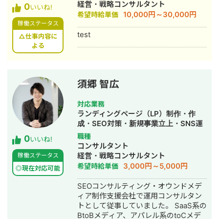
経営・戦略コンサルタント
0
いいね!
10,000円～30,000円
希望時給単価
稼働ステータス
test
△仕事内容に
よる
須郷 智広
対応業務
ランディングページ（LP）制作・作
成・SEO対策・新規事業立上・SNS運
用代行・記事作成代行・ライティン
職種
0
いいね!
グ・ホームページ制作・作成・バナー
コンサルタント
制作・デザイン・リスティング広告運
経営・戦略コンサルタント
稼働ステータス
用代行・オウンドメディア制作・構
3,000円～5,000円
希望時給単価
◎現在対応可能
築・運用代行
SEOコンサルティング・オウンドメデ
ィア制作支援会社で運用コンサルタン
トとして従事していました。 SaaS系の
BtoBメディア、アパレル系のtoCメデ