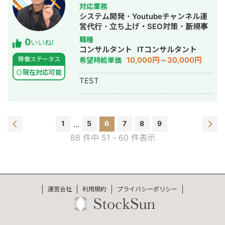
対応業務
システム開発・Youtubeチャンネル運
営代行・立ち上げ・SEO対策・新規事
業立上・SNS運用代行・記事作成代
職種
0
いいね!
行・ライティング・ホームページ制
コンサルタント
ITコンサルタント
作・作成・AI活用
10,000円～30,000円
稼働ステータス
希望時給単価
◎現在対応可能
TEST
1
...
5
6
7
8
9
88 件中 51 - 60 件表示
運営会社
利用規約
プライバシーポリシー