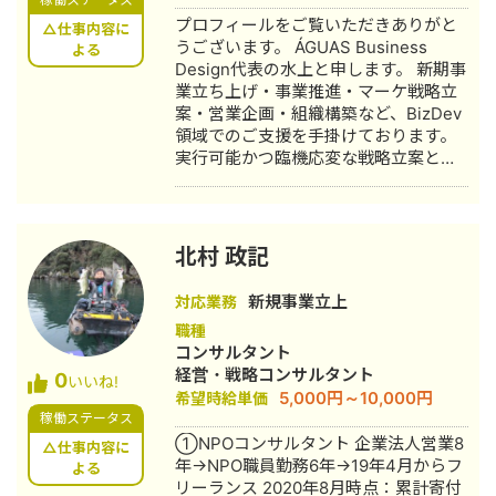
プロフィールをご覧いただきありがと
△仕事内容に
うございます。 ÁGUAS Business
よる
Design代表の水上と申します。 新期事
業立ち上げ・事業推進・マーケ戦略立
案・営業企画・組織構築など、BizDev
領域でのご支援を手掛けております。
実行可能かつ臨機応変な戦略立案と実
行支援が強みです。 即対応、誠実さ、
結果に拘る仕事を心がけております。
よろしくお願いいたします。 〈主な経
験〉 新規プロダクト拡販支援 -販売
北村 政記
戦略立案・営業企画・組織構築 人材派
遣企業のSES事業立ち上げ支援 -戦略
新規事業立上
対応業務
立案・業務設計・実行組織構築 人材紹
職種
介事業立ち上げ支援 など
コンサルタント
経営・戦略コンサルタント
0
いいね!
5,000円～10,000円
希望時給単価
稼働ステータス
①NPOコンサルタント 企業法人営業8
△仕事内容に
年→NPO職員勤務6年→19年4月からフ
よる
リーランス 2020年8月時点：累計寄付