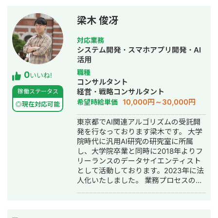
は株式会社BlueAIの代表として活動し
つつ、株式会社ProgateでAWSカリキ
梁木 俊冴
ュラムの監修や技術講師として業務委
託で稼働しています。 【対応期間】 日
対応業務
中のお返事可能です。 【お取引様】 ・
システム開発・スマホアプリ開発・AI
某大手車メーカー様 ・某大手保険会社
活用
様 ・株式会社Progate様 【詳細経歴・
職種
0
スキルシート】
いいね!
コンサルタント
https://docs.google.com/spreadshee
経営・戦略コンサルタント
稼働ステータス
usp=sharing&ouid=10704629128080726
10,000円～30,000円
希望時給単価
=============================
◎現在対応可能
株式会社BlueAI 代表取締役CEO/CTO
東京都でAI関連アルゴリズムの受託開
平原尚樹 〒105-0004 東京都港区新橋
発を行なっております梁木です。 大学
1-12-9 8F 新橋プレイス（受付7階）
院時代に汎用AI研究の研究室に所属
mail n-hirahara@blueai.co.jp HP
し、大学院卒業と同時に2018年よりフ
https://blueai.co.jp "Your Growth, Our
リーランスのデータサイエンティスト
Mission.Your Best Supporting
として活動しております。2023年に法
Partner"
人化いたしました。 業務プロセスの自
=============================
動化アルゴリズムの開発を主に行なっ
ており、蓄電池の自動制御アルゴリズ
ムの開発、薬事申請書の自動出力コー