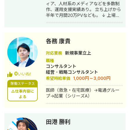
ィア、人材系のメディアなどを多数制
作、運用支援実績あり。 立ち上げから
半年で月間20万PVなども。 ↓ 上場企
業で運用型広告・アフィリエイト広告
の運用コンサルタントとして従事して
いました。 月間で数千万〜数億円の予
算を扱っていたこともあります。 成果
各務 康貴
報酬型の広告運用も多数案件対応して
おり、ASPやメディアリレーションの
新規事業立上
対応業務
実績も豊富です。 ↓ SaaSの事業会社
職種
の代表も務めていました。 社員20人で
コンサルタント
年商も数億円。 グループ全体で言うと
経営・戦略コンサルタント
0
社員100名以上の組織の経営幹部として
いいね!
1,000円～3,000円
希望時給単価
も活動していたので、採用、組織人
稼働ステータス
事、バックオフィス周りも含めてマー
医師（救急・在宅医療）→電通グルー
ケティングのみならず事業会社理解も
△仕事内容に
プ→起業（シリーズA）
含めて幅広く対応可能です。
よる
田港 勝利