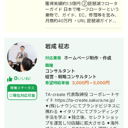
獲得実績約1.5億円 ②琵琶湖フロータ
ーガイド 日本で唯一フローターという
乗物で、ガイド、EC、修理等を営み、
月商約40万円 ・URL 琵琶湖ガイド
業：https://biwako-guide.com/ ECサ
イト：https://bisonwave-shop.com/
岩成 柾志
ホームページ制作・作成
対応業務
職種
コンサルタント
経営・戦略コンサルタント
0
いいね!
3,000円～5,000円
希望時給単価
稼働ステータス
TA-create 代表取締役 コーポレートサ
◎現在対応可能
イト https://ta-create.sakura.ne.jp/
⚫︎(株)レナウンにてブランドビジネスに
携わる ⚫︎イタリアにてブランディング
手法を学ぶ ⚫︎独立後、セレクトショッ
プを運営し10店舗に拡大させる ⚫︎海外