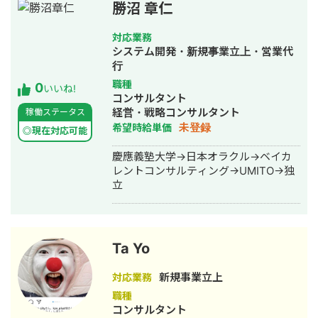
ド開発、骨折箇所の自動検出アルゴリ
勝沼 章仁
ズム開発等を過去に行ってきました。
全ての案件において、「依頼金額以上
対応業務
のお客様の将来時間の削減」を目指し
システム開発・新規事業立上・営業代
ており、実質的にお客様にとっては利
行
益になる取引をさせていただきます。
職種
0
「正直さ」と「速さ」が取り柄のデー
いいね!
コンサルタント
タサイエンティストです。
経営・戦略コンサルタント
稼働ステータス
未登録
希望時給単価
◎現在対応可能
慶應義塾大学→日本オラクル→ベイカ
レントコンサルティング→UMITO→独
立
Ta Yo
新規事業立上
対応業務
職種
コンサルタント