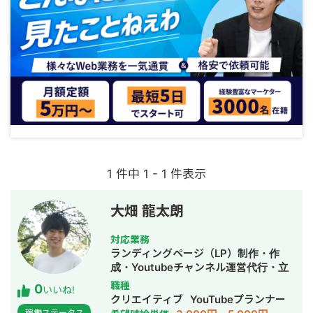
1 件中 1 - 1 件表示
大畑 龍太朗
対応業務
ランディングページ（LP）制作・作
成・Youtubeチャンネル運営代行・立
ち上げ・ECサイト構築・ネットショッ
職種
0
いいね!
プ作成代行・SEO対策・SNS運用代
クリエイティブ
YouTubeプランナー
行・記事作成代行・ライティング・翻
稼働ステータス