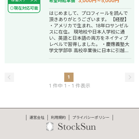
3,000円～5,000円
希望時給単価
訳・ホームページ制作・作成・オウン
◎現在対応可能
ドメディア制作・構築・運用代行・動
はじめまして、プロフィールを読んで
画制作・動画編集
頂きありがとうございます。 【経歴】
・アメリカで生まれ、18年ロサンゼル
スに在住。 現地校や日本人学校に通
い、英語と日本語の両方をネイティブ
レベルで習得しました。 ・慶應義塾大
学文学部卒 高校卒業後に日本に引越
し、慶應義塾大学に入学しました。 ・
自動車部品メーカー 新卒ながらも会社
の経営企画部に配属され、経理やイン
フラ整理などの業務に携わりました。
1
・広告企業 インフルエンサー事業部で
1 件中 1 - 1 件表示
オンライン広告やコンテンツ制作など
の業務に携わりました。 ・フリーラン
スとして活動 個人で発信をしながらク
ライアントから仕事をいただき、フリ
ーランスとして現在は活動しておりま
運営会社
利用規約
プライバシーポリシー
す。 【趣味・特技】 ・料理（ほぼ毎日
自炊） ・ダーツ（プロ資格あり） ・キ
ャンプ（年6回程度） ・バルーンアー
ト（初級） ・お酒 ・カメラ 18年の在