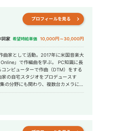
プロフィールを見る
作詞家
10,000円～30,000円
希望時給単価
作曲家として活動。2017年に米国音楽大
e Online」で作編曲を学ぶ。 PC知識に長
コンピューターで作曲（DTM）をする
曲家の自宅スタジオをプロデュースす
声編集）まで一括のパッケージでの業務
村ゆかり） ※オリコンデイリー最高位５位
■バンダイナムコゲームス 様 ゲーム
の旋律」 ■バンダイナムコゲームス
ナル「朱の旋律」 ※一般社団法人 全