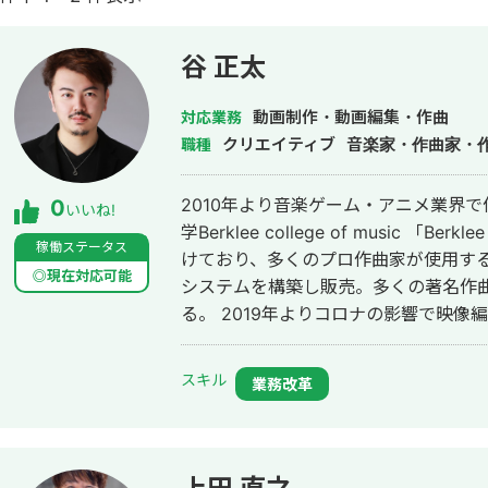
谷 正太
動画制作・動画編集・作曲
対応業務
クリエイティブ
音楽家・作曲家・
職種
2010年より音楽ゲーム・アニメ業界で
0
いいね!
学Berklee college of music 「Berkle
稼働ステータス
けており、多くのプロ作曲家が使用する
◎現在対応可能
システムを構築し販売。多くの著名作
る。 2019年よりコロナの影響で映像編集の分野にも関わり、複数台カメラによ
る撮影（最大4台）から編集・MA（音
を開始。 【主な作品実績】 ■TVアニメ「のうりん」挿入歌 「コードレス☆
スキル
業務改革
照れ☆ PHONE」草壁ゆか（CV:田
※オリコンウィークリー最高位１２位 
「太鼓の達人」ナムコオリジナル「蒼
様 ゲーム「太鼓の達人」ナムコオリジ