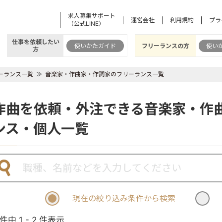
求人募集サポート
運営会社
利用規約
プラ
（公式LINE）
仕事を依頼したい
使いかたガイド
フリーランスの方
使い
方
ーランス一覧
音楽家・作曲家・作詞家のフリーランス一覧
作曲を依頼・外注できる音楽家・作
ンス・個人一覧
現在の絞り込み条件から検索
 件中 1 - 2 件表示