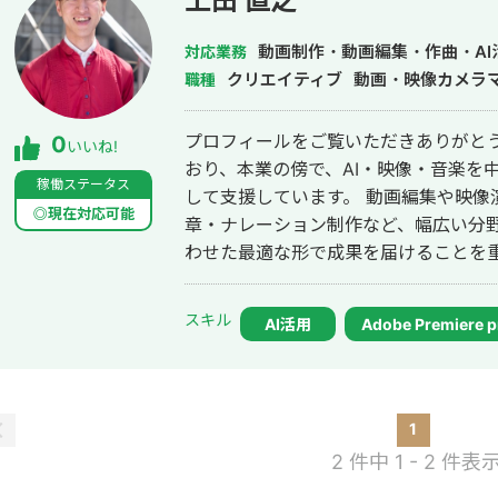
上田 直之
日本アミューズメント施設営業者協会連
ゲ祭」全国頂上決戦課題曲 ■スクウェア
動画制作・動画編集・作曲・AI
対応業務
N’Souls」キャラクターソング「Hopeful
クリエイティブ
動画・映像カメラ
職種
プロフィールをご覧いただきありがとう
0
いいね!
おり、本業の傍で、AI・映像・音楽を
稼働ステータス
して支援しています。 動画編集や映像
◎現在対応可能
章・ナレーション制作など、幅広い分
わせた最適な形で成果を届けることを重視しています。
Premiere ProやAfter Effects
ルを用いた音楽・映像制作、ChatGPT
スキル
AI活用
Adobe Premiere p
化・効率化の仕組みづくりに力を入れ
な完成度だけでなく、「伝わる構成」
コストの最適化」を同時に追求しています。 また、文章の執筆・編
入れており、SNS投稿文、インタビュー
1
広い文体に対応可能です。特に、感情の
2 件中 1 - 2 件表
ような文体”を得意としています。 目的や業種に応じて柔軟に対応できるのが強