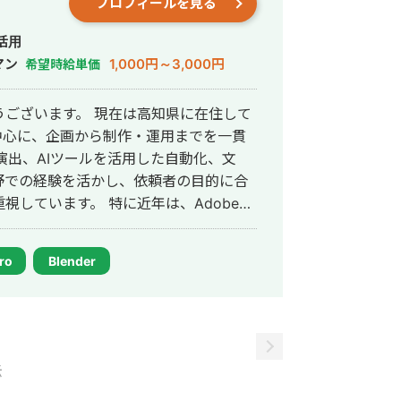
プロフィールを見る
合会（AOU）主催 第二回 「天下一音
・エニクス 様 ゲーム「Guns
活用
 World」 ■Rayark 様 携帯Appゲー
マン
1,000円～3,000円
希望時給単価
ム「Cytus」楽曲名「Secret Garden」「Blessing Reunion」 etc...
ございます。 現在は高知県に在住して
中心に、企画から制作・運用までを一貫
演出、AIツールを活用した自動化、文
野での経験を活かし、依頼者の目的に合
 特に近年は、Adobe
を用いた映像編集、SunoやRunwayなどのAIツー
やClaudeなどを組み合わせた業務自動
ro
Blender
ています。単に見た目の美しさや技術的
「見る人の感情を動かす流れ」「時間と
集にも力を
記事、note連載、企画提案書など、幅
温度やリズムを大切にした“話しかける
示