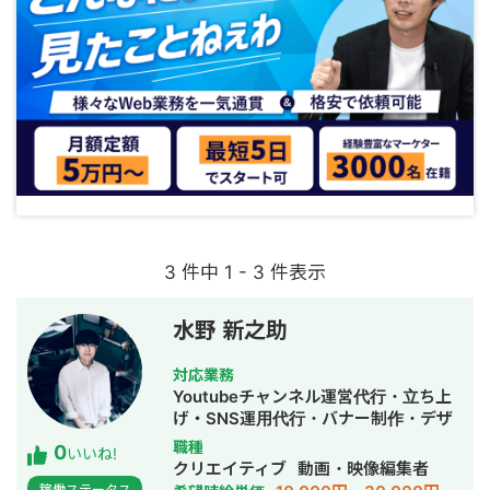
3 件中 1 - 3 件表示
水野 新之助
対応業務
Youtubeチャンネル運営代行・立ち上
げ・SNS運用代行・バナー制作・デザ
イン・動画制作・動画編集
職種
0
いいね!
クリエイティブ
動画・映像編集者
稼働ステータス