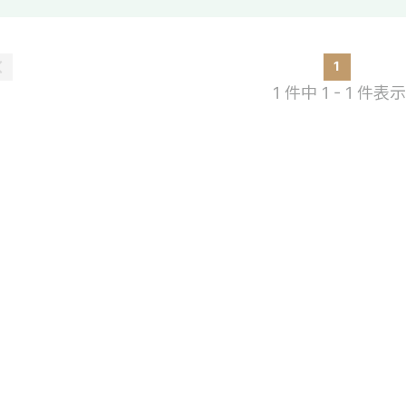
方を担えるため、 認識ズレのないスム
設計が可能です。 クライアントとの直接折衝・要件整理から納品まで、一人称
で完結する案件にも多数対応しており、
1
ただけます。
1 件中 1 - 1 件表示