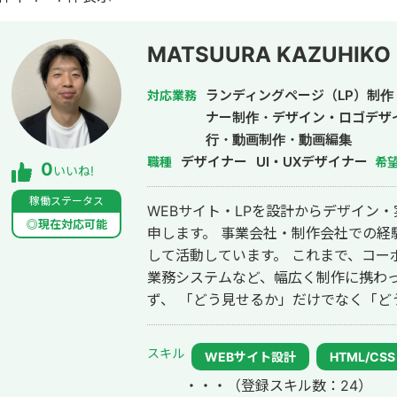
MATSUURA KAZUHIKO
ランディングページ（LP）制
対応業務
ナー制作・デザイン・ロゴデザ
行・動画制作・動画編集
デザイナー
UI・UXデザイナー
職種
希
0
いいね!
稼働ステータス
WEBサイト・LPを設計からデザイン
◎現在対応可能
申します。 事業会社・制作会社での経験を経て、現在はフリーランス3年目と
して活動しています。 これまで、コー
業務システムなど、幅広く制作に携わってきました。 
ず、 「どう見せるか」だけでなく「ど
までを踏まえた設計を得意としています。 例えば、 ・在庫検索〜問い
での導線設計による営業支援サイトの
スキル
WEBサイト設計
HTML/CSS
業務効率の改善 ・LPの構成改善やSE
・・・
（登録スキル数：24）
た課題解決型の制作を行ってきました。 また、デザインとフロントエンド