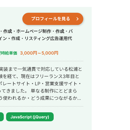
プロフィールを見る
作・作成・ホームページ制作・作成・バ
イン・作成・リスティング広告運用代
3,000円～5,000円
望時給単価
・実装まで一気通貫で対応している松浦と
ポレートサイト・LP・営業支援サイト・
単なる制作にとどまら
う使われるか・どう成果につながるか」
合わせま
構築 ・情報設計の見直しによる操作性・
JavaScript (jQuery)
O・表示速度改善対応 など、実務に即し
の両