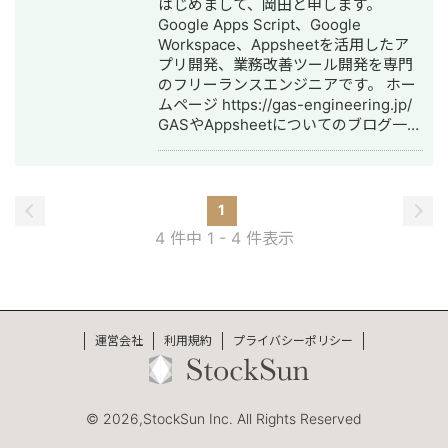
はじめまして、岡田と申します。
Google Apps Script、Google
Workspace、Appsheetを活用したア
プリ開発、業務改善ツール開発を専門
のフリーランスエンジニアです。 ホー
ムページ https://gas-engineering.jp/
GASやAppsheetについてのブログ一覧
https://freelance-
meikan.com/freelance/554/blog/231
【開発のイメージが湧かない方へ】
Googleのサービスを使ったら、どんな
1
感じに開発できるのかイメージが湧か
4 件中 1 - 4 件表示
ないという方も大歓迎！ フワッとした
イメージでも良いので「こんなことを
したい」という内容を伝えて頂けれ
ば、その内容を実現するための方法を
具体的に提案させて頂きます。 一度ビ
運営会社
利用規約
プライバシーポリシー
デオ会議でお話してみませんか？もち
ろん無料です。 【Google Apps
Script、Appsheetで開発するメリッ
ト】 ★月々にかかる費用がタダ！
© 2026,StockSun Inc. All Rights Reserved
Googleアカウントさえあれば利用可能
なので月々にかかる費用が0円です。