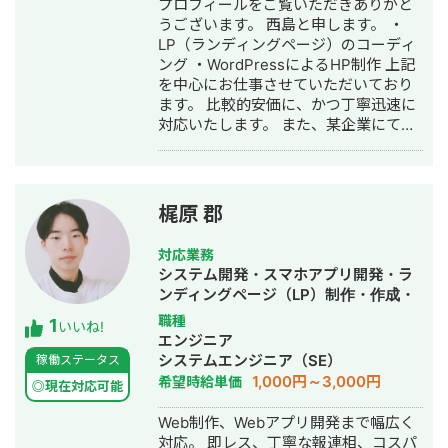
プロフィールをご覧いただきありがと
うございます。 西島と申します。 ・
LP（ランディングページ）のコーディ
ング ・WordPressによるHP制作 上記
を中心にお仕事させていただいており
ます。 比較的安価に、かつ丁寧迅速に
対応いたします。 また、某企業にて
100名規模のチームマネジメント経験も
ありますので、 マネジメント支援、組
織構築支援に関してもお気軽にご相談
ください。
梶原 郡
対応業務
システム開発・スマホアプリ開発・ラ
ンディングページ（LP）制作・作成・
ECサイト構築・ネットショップ作成代
職種
1
いいね!
行・SEO対策・事務代行・ホームペー
エンジニア
ジ制作・作成
システムエンジニア（SE）
稼働ステータス
1,000円～3,000円
希望時給単価
◎現在対応可能
Web制作、Webアプリ開発まで幅広く
対応。 即レス、丁寧な報連相、コスパ