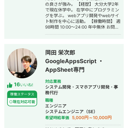
の良さが強み。 【経歴】 大分大学2年
で現在休学中。 在学中にプログラミン
グを学ぶ。 webアプリ開発やwebサイ
ト制作を中心に活動。 【稼働時間】 週
98時間 10:00～24:00 年中無休 お問い
合わせから12時間以内に返信いたしま
す。 素早く丁寧な対応を心掛けており
ます。
岡田 栄次郎
GoogleAppsScript ・
AppSheet専門
対応業務
16
いいね!
システム開発・スマホアプリ開発・事
務代行
稼働ステータス
職種
◎現在対応可能
エンジニア
システムエンジニア（SE）
5,000円～10,000円
希望時給単価