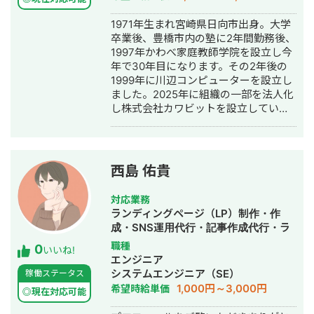
グ広告運用代行・動画制作・動画編
集・AI活用
1971年生まれ宮崎県日向市出身。大学
卒業後、豊橋市内の塾に2年間勤務後、
1997年かわべ家庭教師学院を設立し今
年で30年目になります。その2年後の
1999年に川辺コンピューターを設立し
ました。2025年に組織の一部を法人化
し株式会社カワビットを設立していま
す。
西島 佑貴
対応業務
ランディングページ（LP）制作・作
成・SNS運用代行・記事作成代行・ラ
イティング・事務代行・ホームページ
職種
0
いいね!
制作・作成・動画制作・動画編集
エンジニア
システムエンジニア（SE）
稼働ステータス
1,000円～3,000円
希望時給単価
◎現在対応可能