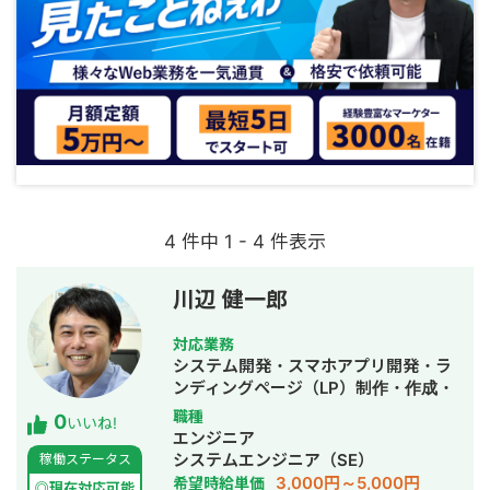
4 件中 1 - 4 件表示
川辺 健一郎
対応業務
システム開発・スマホアプリ開発・ラ
ンディングページ（LP）制作・作成・
ECサイト構築・ネットショップ作成代
職種
0
いいね!
行・SEO対策・事務代行・ホームペー
エンジニア
ジ制作・作成・バナー制作・デザイ
システムエンジニア（SE）
稼働ステータス
ン・ロゴデザイン・作成・リスティン
3,000円～5,000円
希望時給単価
◎現在対応可能