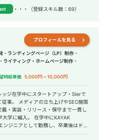
・・・
（登録スキル数：69）
act
ら、正確にスピード感を持って形にして
務効率化、新機能開発、既存プロダクト
れたものを作るだ
プロフィールを見る
とし込むことを重視し、開発の初期段階
ます。
発・ランディングページ（LP）制作・
行・ライティング・ホームページ制作・
5,000円～10,000円
望時給単価
ッジ在学中にスタートアップ・SIerで
従事。 メディアの立ち上げやSEO施策
定義・実装・リリース・保守まで一貫し
OSCHでエンジニアとして勤務し、卒業後はドイ
estone Mobility Solutions)に入社し車の