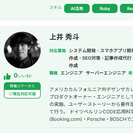
す。 特に、仕様が複雑な業務システムや、要件がまだ固まりきっていない新規
スキル
AI活用
Ruby
Re
開発において、事業目的を整理しなが
いくことを強みとしています。 いまはスタートアップ案件にてAIエージェント
開発にも携わっており、AI活用した業
へのAI機能の組み込みなどにも対応しています。 単純に言わ
上井 秀斗
けではなく、事業として使える形に落
からリリース後の運用まで伴走してい
システム開発・スマホアプリ開
対応業務
作成・SEO対策・記事作成代
作成
エンジニア
サーバーエンジニア
職種
希
0
いいね!
稼働ステータス
アメリカカルフォルニア州デザンザカレ
◎現在対応可能
プロダクトオーナー・エンジニアとして
の実施、ユーザーストーリーから要件
て行う。 ドイツベルリンCODE応用科学大学に編入。 在学中にKAYAK
(Booking.com)・Porsche・B
ツ現地法人Webfleet Solutions (Bridg