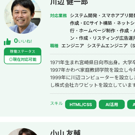
川辺 健一郎
実装した経験もあるので、機械学習に
今後やりたいこととしては自社だから
システム開発・スマホアプリ開
対応業務
められるプロダクトをAIを適切にフル
作成・ECサイト構築・ネットシ
を目指しております。 また、直近はn8nなどのAIオートメーションを使い、
行・ホームページ制作・作成・
Notion・Slack・各種AIツール
ン・作成・リスティング広告運
0
いいね!
増えてきているので、業務改善も対応可能です。 いかなる仕
エンジニア
システムエンジニア（S
職種
事に対して、精神誠意ご対応させて頂き
稼働ステータス
◎現在対応可能
1971年生まれ宮崎県日向市出身。大
1997年かわべ家庭教師学院を設立し今
1999年に川辺コンピューターを設立し
し株式会社カワビットを設立していま
スキル
HTML/CSS
AI活用
小山 友輔