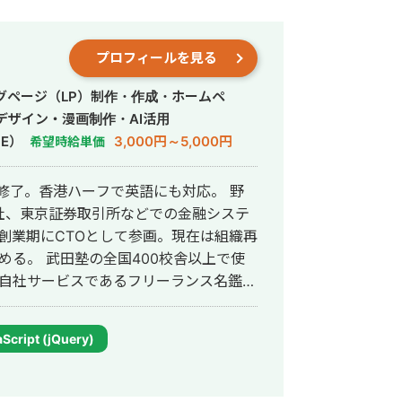
プロフィールを見る
グページ（LP）制作・作成・ホームペ
デザイン・漫画制作・AI活用
E）
3,000円～5,000円
希望時給単価
修了。香港ハーフで英語にも対応。 野
社、東京証券取引所などでの金融システ
社の創業期にCTOとして参画。現在は組織再
0校舎以上で使
un自社サービスであるフリーランス名鑑、
ャンネルの転職者と企業のマッチングサ
サービスを1人でサクっと開発。近年は
Script (jQuery)
パワポスライド自動生成システム等、AIを
と品
ログラミング含め自身1人で全て完結する