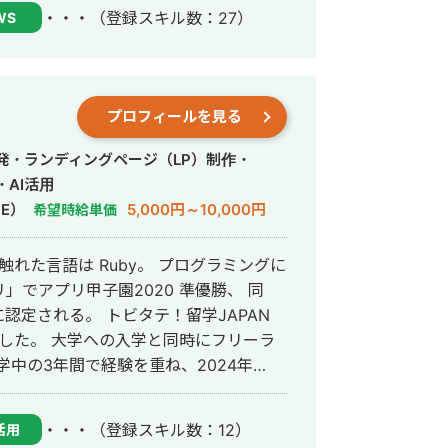
ン化をリードし在籍中にも日本のクライ
・・・
（登録スキル数：27）
WS
企業との可能性
てお客様の価値を最大化することを掲げ
プロフィールを見る
発・ランディングページ（LP）制作・
AI活用
E）
5,000円～10,000円
希望時給単価
触れた言語は Ruby。 プログラミングに
でアプリ甲子園2020 準優勝、 同
に認定される。 トビタテ！留学JAPAN
験した。 大学への入学と同時にフリーラ
学中の3年間で経験を重ね、2024年
あんはるテクノロジーズ）を設立した。
学院の修士課程に在籍し、研究を続けて
・・・
（登録スキル数：12）
活用