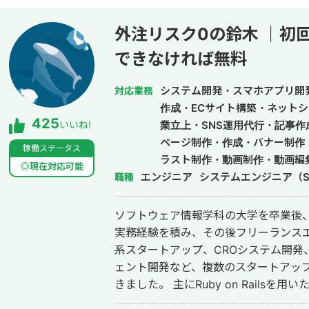
ことにより、１つ１つのシステムの品
る。開発速度も早く、品質の良いサー
外注リスク0の鈴木 ｜初
きる。 得意領域はAI開発・Web開発・スマホアプリ・社内システムなどITシス
できなければ無料
テム全般の開発。 インタビュー記
システム開発・スマホアプリ開
対応業務
作成・ECサイト構築・ネットシ
425
いいね!
業立上・SNS運用代行・記事
ページ制作・作成・バナー制作
稼働ステータス
ラスト制作・動画制作・動画編集
◎現在対応可能
エンジニア
システムエンジニア（S
職種
ソフトウェア情報学科の大学を卒業後、
実務経験を積み、その後フリーランスエンジニア
系スタートアップ、CROシステム開発、
ェント開発など、複数のスタートアッ
きました。 主にRuby on Railsを用いたバックエンド開発を得意としており、
要件定義、設計、実装、本番リリース