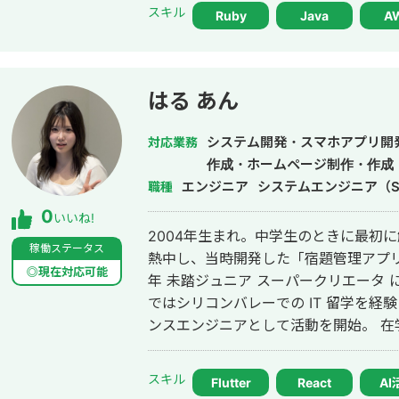
ナビゲーションの開発やアプリのモダ
スキル
Ruby
Java
A
アントと協業し様々なプロジェクトを進める。 退職後、帰国し
を伴奏しながらテクノロジーを利用し
株式会社Aperticaを設立。
はる あん
システム開発・スマホアプリ開
対応業務
作成・ホームページ制作・作成・
エンジニア
システムエンジニア（S
職種
0
いいね!
2004年生まれ。中学生のときに最初に
稼働ステータス
熱中し、当時開発した「宿題管理アプリ」
◎現在対応可能
年 未踏ジュニア スーパークリエータ 
ではシリコンバレーでの IT 留学を経
ンスエンジニアとして活動を開始。 在
に 株式会社あんテク（旧・株式会社
専門は加速器。現在は東京科学大学大
スキル
Flutter
React
AI
いる。 これまで、求人マッチングアプリ、漫画アプリ、マッチングプラットフ