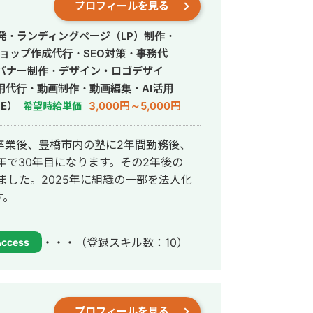
プロフィールを見る
おける解像度が比較的高いと思います。
、自分だからこそ生み出せる世の中に求
発・ランディングページ（LP）制作・
活用し1人称でも作れるようなエンジニア
ョップ作成代行・SEO対策・事務代
バナー制作・デザイン・ロゴデザイ
を連携させ、様々な業務を自動化させることが
用代行・動画制作・動画編集・AI活用
事であれ頂いた仕
E）
3,000円～5,000円
希望時給単価
ます。 宜しくお願い致します。
学卒業後、豊橋市内の塾に2年間勤務後、
年で30年目になります。その2年後の
ました。2025年に組織の一部を法人化
す。
・・・
（登録スキル数：10）
Access
プロフィールを見る