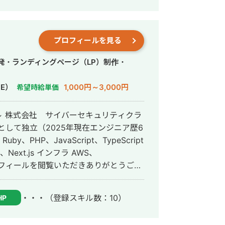
ム、AI 面接エージェントなど、幅広い
tter を用いた iOS / Android
t.js によるフルスタック開発を得意とし、要
プロフィールを見る
用改善まで一貫して対応している。 特
規開発や、仕様が複雑な業務システムに
発・ランディングページ（LP）制作・
確にスピード感を持って形にしていくこ
・MVP を数営業日で出し、動く成果を
E）
1,000円～3,000円
希望時給単価
 近年は Claude などを用いた AI
効率化、既存プロダクトへの AI 機能の
 ↓ 株式会社 サイバーセキュリティクラ
アとして独立（2025年現在エンジニア歴6
ている。開発の初期段階からリリース後
ら、クライアントが自走できる状態をゴ
 インフラ AWS、
ジニアとして活動しております。 エンジ
経験と事業会社でのエンジニア経験を活
・・・
（登録スキル数：10）
HP
ストップで開発できる事が私の強みで