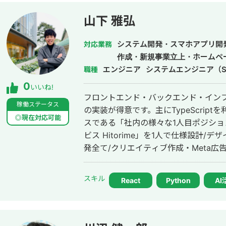
山下 雅弘
システム開発・スマホアプリ開
対応業務
作成・新規事業立上・ホームペ
エンジニア
システムエンジニア（S
職種
0
いいね!
フロントエンド・バックエンド・インフ
稼働ステータス
の実装が得意です。主にTypeScrip
◎現在対応可能
スである「社内の様々な1人目ポジシ
ビス Hitorime」を1人で仕様設計
発全て/クリエイティブ作成・Meta広
いたしました。この経験から、事業を
る・売る/広める」の工程全ての解像
スキル
React
Python
AI
の方との連携がとりやすいです。 現在はH
ス1年半で累計企業導入社数100社、累
す。 大学院と新卒の会社にてPytorchなどを用いて機械学習モデル（主に動画
生成・画像内物体検知）の構築・デー