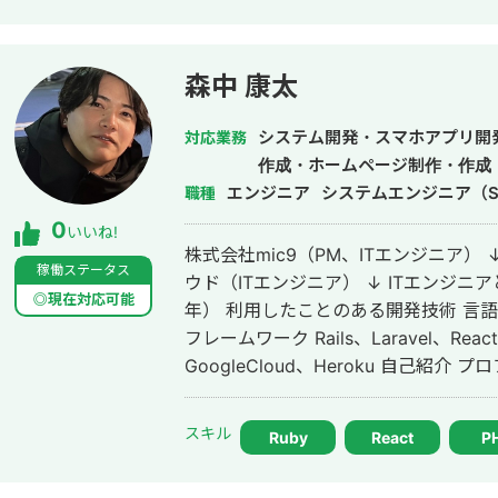
ォーム、店舗チェーン向けの業務システ
プロダクト開発に携わってきた。モバイルは Flu
の同時開発、Web は React / Nex
森中 康太
件定義・設計・実装・本番リリース・運
に、仕様がまだ固まりきっていない新
システム開発・スマホアプリ開
対応業務
おいて、事業目的を整理しながら、正
作成・ホームページ制作・作成
とを強みとしている。まず小さな PoC
エンジニア
システムエンジニア（S
職種
見せながら確実に育てていく進め方をとる。
0
いいね!
エージェント開発、AI を活用した業務
株式会社mic9（PM、ITエンジニア）
組み込みにも取り組んでいる。 単に言われたものを作るだけでなく、事業とし
稼働ステータス
ウド（ITエンジニア） ↓ ITエンジニ
て使える形に落とし込むことを重視し
◎現在対応可能
年） 利用したことのある開発技術 言語 Ruby、PHP、JavaScript、TypeScript
の運用まで伴走。経営と技術の両面か
フレームワーク Rails、Laravel、React、Next.js
ールに置いている。
GoogleCloud、Heroku 自己紹介 プロフィールを閲覧いただきありがとうござ
います。 現在、フリーランスのITエン
ニア歴は5年で、受託開発会社でのPM
スキル
Ruby
React
P
かし、要件定義から保守運用までワン
す。