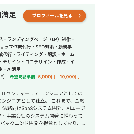
質にこだわって開発する方針をとってい
ビスを最速かつ他より安い価格で開発で
回満足
プロフィールを見る
事はこちら
発・ランディングページ（LP）制作・
ョップ作成代行・SEO対策・新規事
作成代行・ライティング・翻訳・ホーム
・デザイン・ロゴデザイン・作成・イ
・AI活用
E）
5,000円～10,000円
希望時給単価
ITベンチャーにてエンジニアとしての
として独立。 これまで、金融
法務向けSaaSシステム開発、AIエージ
プ・事業会社のシステム開発に携わって
、運用改善まで一貫して対応していま