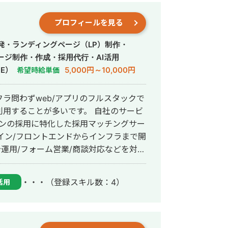
プロフィールを見る
発・ランディングページ（LP）制作・
ージ制作・作成・採用代行・AI活用
E）
5,000円～10,000円
希望時給単価
ラ問わずweb/アプリのフルスタックで
tを利用することが多いです。 自社のサービ
ョンの採用に特化した採用マッチングサー
/デザイン/フロントエンドからインフラまで開
告運用/フォーム営業/商談対応などを対応
進めるおける「売るものを決める・作
度がある程度高いので、様々なポジション
・・・
（登録スキル数：4）
活用
itorimeは2026年5月末時点でリリー
計求職者登録数1,000名を迎えておりま
タクレンジング・モデル改善などを1から