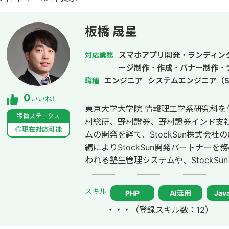
板橋 晟星
スマホアプリ開発・ランディン
対応業務
ージ制作・作成・バナー制作・
エンジニア
システムエンジニア（S
職種
0
いいね!
東京大学大学院 情報理工学系研究科を
稼働ステータス
村総研、野村證券、野村證券インド支
◎現在対応可能
ムの開発を経て、StockSun株式会
編によりStockSun開発パートナーを務める。 武田塾の全国40
われる塾生管理システムや、StockS
マッチングアプリのフェリ恋、年収チ
ービスである年収スカウトなど数十の
スキル
PHP
AI活用
Java
ChatGPTを用いたチャットボットや
・・・
（登録スキル数：12）
活用したシステムも多数開発している。 チームを組んで複数人で開発する
質が落ちやすいため、要件定義からプ