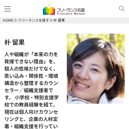
HOME
フリーランスを探す
朴 留果
朴 留果
人や組織が「本来の力を
発揮できない理由」を、
個人の性格だけでなく、
思い込み・関係性・環境
構造から整理するカウン
セラー／組織支援者で
す。 小学校・特別支援学
校での教員経験を経て、
現在は個人向けカウンセ
リングと、企業の人材定
着・組織支援を行ってい