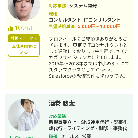
主に、創業融資から2億円程度のM&A
システム開発
造、276戸
対応業務
資金調達をしています。 丁寧な仕事を
職種
心がけていますので、よろしくお願い
コンサルタント
ITコンサルタント
申し上げます。
5,000円～10,000円
希望時給単価
1
いいね!
稼働ステータス
プロフィールをご覧頂きありがとうご
ざいます。 東京でITコンサルタントと
△仕事内容に
して活動しております中川西 純也（ナ
よる
カガワサイ ジュンヤ）と申します。
2015年～2018年までは中小のSIerにて
スタッフクラスとして Oracle、
Salesforceの改修案件に携わって参り
ました。 2019年から2022年5月までは
コムチュア株式会社にて プロジェクト
リーダー・プロジェクトマネージャー
として Salesforceの導入、改修プロジ
酒巻 悠太
ェクトに参画し ServiceCloudを利用し
たチャット機能の導入や受発注管理シ
対応業務
ステムの構築、 SalesforceとSAPとの
新規事業立上・SNS運用代行・記事作
データ連携の開発、 コールセンター業
成代行・ライティング・翻訳・事務代
務支援システムの導入を担当しまし
行・動画制作・動画編集・営業代行
セールス
営業
職種
0
た。 2022年6月～12月まではアビーム