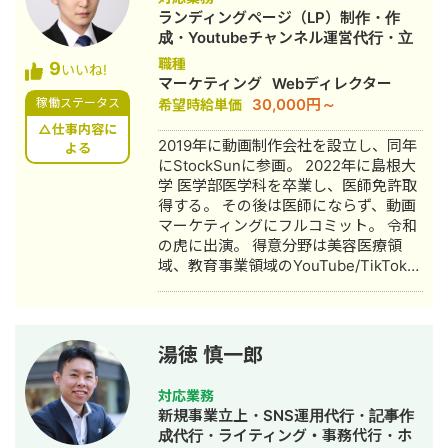
後、岐阜県内の整形外科クリニックに
ランディングページ（LP）制作・作
入職。臨床の現場で集客・経営課題を
成・Youtubeチャンネル運営代行・立
肌で感じ、デジタルマーケティングへ
ち上げ・新規事業立上・SNS運用代
職種
9
の関心が深まる。 ■ 誠美接骨院 創
いいね!
行・キャスティング・動画制作・動画
マーケティング
Webディレクター
業・FC学習塾 オーナー就任 岐阜県に
編集
30,000円～
稼働ステータス
希望時給単価
「誠美接骨院」を開業。県下初の取り
組みとして交通事故専門弁護士法人と
△仕事内容に
2019年に動画制作会社を設立し、同年
の業務提携を締結し、客単価80,000円
よる
にStockSunに参画。 2022年に島根大
の高単価ビジネスモデルを確立。その
学 医学部医学科を卒業し、医師免許取
後、FC学習塾「キミノスクール岐阜
得する。 その後は医師にならず、動画
校」のオーナーとしても教育事業に参
マーケティングにフルコミット。 令和
入。自院・塾の集客でSNSやLINEを活
の虎に出演。 得意分野は美容医療領
用したデジタルマーケティングを実
域、教育事業領域のYouTube/TikTokの
践・検証する中で、中小企業向けの
マーケティング。 運用チャンネルは40
Webコンサルティング事業を開始。現
チャンネル。 動画制作本数は5,000本
在も代表院長として在籍。 ■ 株式会社
を超える。
RYS REALIZE 代表取締役（創業・現在
13年目） 「地域の利益を生み出し課題
湯徳 慎一郎
解決を実現する（Regional Yield
Solution REALIZE）」をミッションに
対応業務
掲げ、岐阜県を拠点に全国の中小企
新規事業立上・SNS運用代行・記事作
業・スタートアップを対象としたSNS
成代行・ライティング・事務代行・ホ
プロモーション・デジタルPR戦略支援