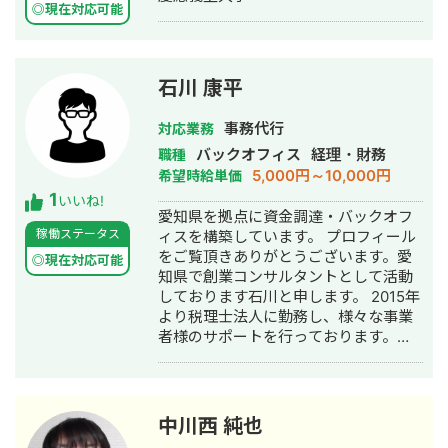
繕、改修、不動産管理、 設計、コンサ
◎現在対応可能
ルティングの各職種を 17年間で経験し
ました。 発注者、コンサル、元請、下
請、職人、 すべての業務経験があるこ
石川 康平
とが強みです。 経験上、プロジェクト
の全体像・予算感を 把握できるため、
クライアントに代わって、 発注権限を
事務代行
対応業務
行使できる立場でお仕事させて いただ
バックオフィス
経理・財務
職種
くこともございます。 また、原価・工
5,000円～10,000円
希望時給単価
数を把握した上で 予算化する営業手法
1
いいね!
を基本としているため 受発注した案件
愛知県を拠点に資金調達・バックオフ
が赤字になったことは ございません。
稼働ステータス
ィスを構築しています。 プロフィール
【主な受発注実績（一部）】 ・物流倉
をご覧頂きありがとうございます。愛
◎現在対応可能
庫屋上及び外壁改修工事 （神奈川県
知県で創業コンサルタントとして活動
横浜市） 屋上：980万円、外壁：
しております石川と申します。 2015年
2,990万円 ・マンション屋根全面改修
より税理士法人に勤務し、様々な事業
工事 （神奈川県横浜市） ５階建、
者様のサポートを行っております。創
RC造、114戸 総工費：1億2,500万円
業時の資金調達から求人票の作成、シ
・マンション大規模修繕工事 （東京
ョッピングセンターへの新規出店やフ
都町田市） 11階建、RC造、56戸
ランチャイズ立上げなどを行いまし
総工費：6,450万円 ・フォーラム型マ
た。 2021年より資金調達コンサルタン
中川西 純也
ンション 年間修繕コンサルティング
トとしても活動しております。最近は
（神奈川県横浜市） 11階建、RC