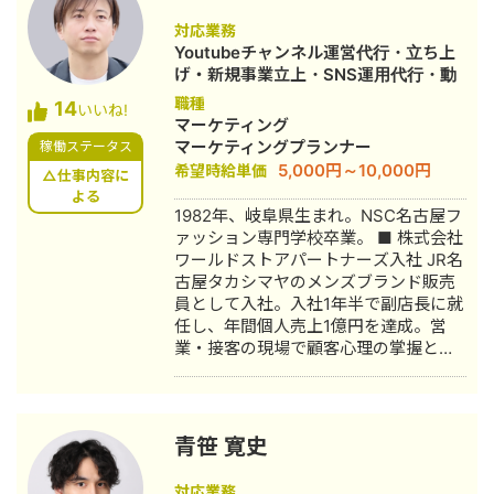
Googleサービスとの連携ができるので
対応業務
自由度が高い Google WorkSpace間の
Youtubeチャンネル運営代行・立ち上
連携ができるので、用途に合わせて自
げ・新規事業立上・SNS運用代行・動
由度高くシステムを作ることができま
画制作・動画編集
職種
14
す。 GAS、Appsheetの経験が豊富な
いいね!
マーケティング
私に開発をお任せ頂ければ、御社の業
マーケティングプランナー
稼働ステータス
務の効率化に貢献することが可能で
5,000円～10,000円
希望時給単価
す。是非宜しくお願い致します。 【無
△仕事内容に
よる
料ヒアリング】 ★無料ヒアリング予約
1982年、岐阜県生まれ。NSC名古屋フ
フォーム★
ァッション専門学校卒業。 ■ 株式会社
https://forms.gle/f7DVaUkwYAMdyMxf7
ワールドストアパートナーズ入社 JR名
古屋タカシマヤのメンズブランド販売
員として入社。入社1年半で副店長に就
任し、年間個人売上1億円を達成。営
業・接客の現場で顧客心理の掌握と売
上最大化のノウハウを体得。7年間在
籍。 ■ 医療専門学校入学 勤務中のケ
ガを機に医療業界への関心が高まり、
26歳で退職。国家資格取得を目指し医
青笹 寛史
療短期大学へ入学。 ■ 柔道整復師 国
家資格取得・整形外科入職 資格取得
対応業務