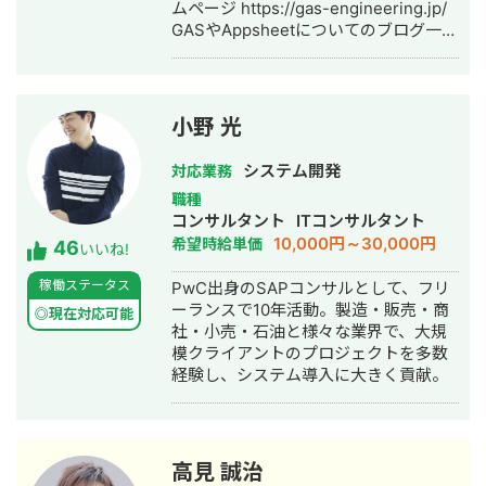
ムページ https://gas-engineering.jp/
GASやAppsheetについてのブログ一覧
https://freelance-
meikan.com/freelance/554/blog/231
【開発のイメージが湧かない方へ】
Googleのサービスを使ったら、どんな
小野 光
感じに開発できるのかイメージが湧か
ないという方も大歓迎！ フワッとした
システム開発
対応業務
イメージでも良いので「こんなことを
職種
したい」という内容を伝えて頂けれ
コンサルタント
ITコンサルタント
ば、その内容を実現するための方法を
10,000円～30,000円
希望時給単価
46
具体的に提案させて頂きます。 一度ビ
いいね!
デオ会議でお話してみませんか？もち
稼働ステータス
PwC出身のSAPコンサルとして、フリ
ろん無料です。 【Google Apps
ーランスで10年活動。製造・販売・商
Script、Appsheetで開発するメリッ
◎現在対応可能
社・小売・石油と様々な業界で、大規
ト】 ★月々にかかる費用がタダ！
模クライアントのプロジェクトを多数
Googleアカウントさえあれば利用可能
経験し、システム導入に大きく貢献。
なので月々にかかる費用が0円です。
GASによる開発は、長期的にみて非常
にお得です。 ★開発コストが低い
Google WorkSpaceを元に開発するの
で、作業量が少なく済み、その分コス
高見 誠治
トを抑えることができます。 ★他の