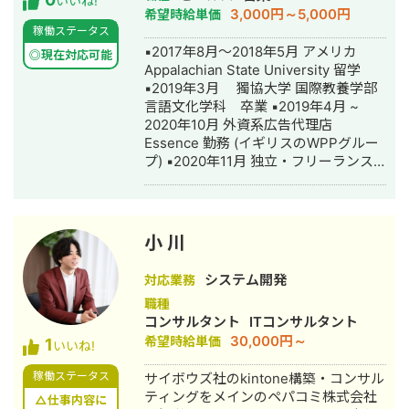
いいね!
3,000円～5,000円
希望時給単価
コンサルティング株式会社にて シニア
稼働ステータス
コンサルタントとして化学素材メーカ
▪️2017年8月〜2018年5月 アメリカ
ーへのSalesforce改修プロジェクトへ
◎現在対応可能
Appalachian State University 留学
参画し システム全体のアーキテクチャ
▪️2019年3月 獨協大学 国際教養学部
やデータ連携方式の構想策定を担当し
言語文化学科 卒業 ▪️2019年4月 ~
ました。 現在はITコンサルタントとし
2020年10月 外資系広告代理店
て独立し、 Salesforceを利用したコー
Essence 勤務 (イギリスのWPPグルー
ルセンター業務改善案件に従事してお
プ) ▪️2020年11月 独立・フリーランス
ります。
として活動開始 ▪️独立初期は主に下記
を担当 - 新規事業ディレクター - SEO
ディレクター - 広告運用 - 英語での広
告品質チェック ▪️2021年5月〜2023年
小 川
8月 - 個別指導塾を買収→経営→売却 -
ジムまとめサイトの営業〜サイト制作
システム開発
対応業務
- SES営業 ▪️2023年9月〜現在 新規事
職種
業(宅配買取事業)立ち上げの案件に事業
コンサルタント
ITコンサルタント
責任者として参画し、現在運営中
30,000円～
希望時給単価
1
いいね!
稼働ステータス
サイボウズ社のkintone構築・コンサル
ティングをメインのペパコミ株式会社
△仕事内容に