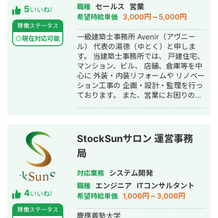
ームページ制作・作成・営業代行
セールス
営業
職種
5
事業を展開。 Instagram・X・
いいね!
3,000円～5,000円
希望時給単価
TikTok・YouTube・LINEの全SNSプラ
稼働ステータス
ットフォームに対応した一気通貫の伴
一級建築士事務所 Avenir（アヴニー
走型PR支援を提供し、累計支援実績
◎現在対応可能
ル） 代表の湯徳（ゆとく）と申しま
300社以上。Lステップ正規代理店・iス
す。 当建築士事務所では、 戸建住宅、
テップ正規代理店として、LINE・
マンション、ビル、 店舗、倉庫等を中
Instagramの自動化支援にも対応。 代
心に 外装・内装リフォームや リノベー
理店ビジネスでは1年間で174社の加盟
ション工事の 企画・設計・監理を行っ
獲得・売上9,500万円を達成するなど、
ております。 また、営業にお困りの工
地方発のデジタルマーケティング会社
事会社、 建築系事業者の皆様に対し、
として実績を積み上げています。
実際にお見積や工事をお願いする過程
で、 ・営業チームの組織構築 ・人材教
育、新入社員教育 ・営業代行、プレゼ
StockSunサロン 運営事務
ン代行 ・プレゼン資料及び見積書作成
局
代行 ・顧客へのアフターフォロー ・営
業事務の一括受託 などのお手伝いをさ
システム開発
せていただいております。 【経歴】 高
対応業務
専卒業後、建設会社、防水工事会社、
エンジニア
ITコンサルタント
職種
4
大規模修繕工事会社、マンション管理
いいね!
1,000円～3,000円
希望時給単価
会社 （建築コンサルティング部門）を
稼働ステータス
経て独立。 【強み】 新築、土木、修
慶應義塾大学