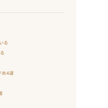
ている
れる
る
すめ4選
選