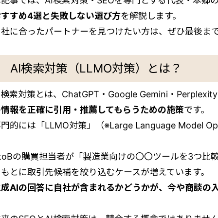
本記事では、AI検索対策・SEOを専門とする代表・本郷
おすすめ4選と失敗しない選び方
を解説します。
自社に合ったパートナーを見つけたい方は、ぜひ最後ま
AI検索対策（LLMO対策）とは？
I検索対策とは、ChatGPT・Google Gemini・Perpl
の情報を正確に引用・推薦してもらうための施策
です。
門的には「LLMO対策」（※Large Language Model O
BtoBの購買担当者が「製造業向けの〇〇ツールを3つ比
をもとに取引先候補を絞り込むケースが増えています。
生成AIの回答に自社が含まれるかどうかが、今や商談の