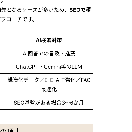
ん。
参照先となるケースが多いため、
SEOで積
アプローチです。
AI検索対策
AI回答での言及・推薦
ChatGPT・Gemini等のLLM
構造化データ／E-E-A-T強化／FAQ
最適化
SEO基盤がある場合3〜6か月
つの理由