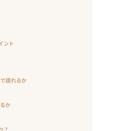
イント
果で語れるか
いるか
か？