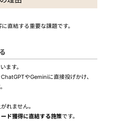
集客に直結する重要な課題です。
る
ています。
atGPTやGeminiに直接投げかけ、
す。
上がれません。
リード獲得に直結する施策
です。