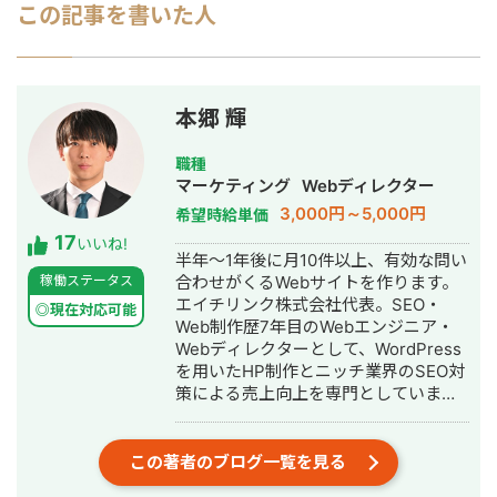
この記事を書いた人
本郷 輝
職種
マーケティング
Webディレクター
3,000円～5,000円
希望時給単価
17
いいね!
半年～1年後に月10件以上、有効な問い
稼働ステータス
合わせがくるWebサイトを作ります。
エイチリンク株式会社代表。SEO・
◎現在対応可能
Web制作歴7年目のWebエンジニア・
Webディレクターとして、WordPress
を用いたHP制作とニッチ業界のSEO対
策による売上向上を専門としていま
す。 HP/LP制作実績は100サイト以
上。パーソナルジム、土木工事会社、
不動産会社など多業種に対応してきま
この著者のブログ一覧を見る
した。SEO対策においては、ゼロから