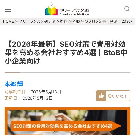
HOME
フリーランスを探す
本郷 輝
本郷 輝のブログ記事一覧
【2026
【2026年最新】SEO対策で費用対効
果を高める会社おすすめ4選｜BtoB中
小企業向け
本郷 輝
記事制作日
2026年5月13日
0
いいね！
更新日
2026年5月13日