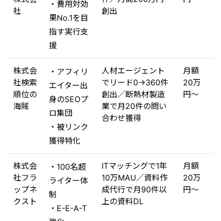
・費用対効
社
創出
果No.1を目
指す実行支
援
株式会
人材エージェント
月額
・アフィリ
社検索
でリード0→360件
20万
エイター出
順位の
創出／断熱材製造
円〜
身のSEOプ
海賊
業で月20件の問い
ロ集団
合わせ獲得
・被リンク
獲得特化
株式会
ITマッチングで1年
月額
・100名超
社フラ
10万MAU／資料作
20万
ライター体
ップネ
成代行で月90件以
円〜
制
クスト
上の資料DL
・E-E-A-T