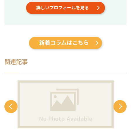
立ち上げた新規サイトをニッチ市場で
詳しいプロフィールを見る
サービスキーワード検索1位に導き、月
間1.5万PV、月商500万円の売上を実現
した実績があります。 エンジニア知識
を持ったSEOディレクターとして、大
量のページを作成するようないわゆる
データベース型のサイトの構築も得意
新着コラムはこちら
です。 競合が対応しきれないような細
かいキーワードまで対策して、お問合
せにつなげる戦略でお客様の売上に貢
献します。 少し珍しいキャリアの特徴
関連記事
として、Fリーグ（フットサル日本トッ
プリーグ）のエスポラーダ北海道、バ
サジィ大分でプロ選手として活動しな
がらWeb制作の経験を積んできました
（バサジィ大分在籍時は完全プロ契約
のため1年間休職）。 アスリートとし
ての経験で培った「やると決めたら徹
底的にやり抜く」精神で、お客様のプ
ロジェクトに全力で取り組みます。