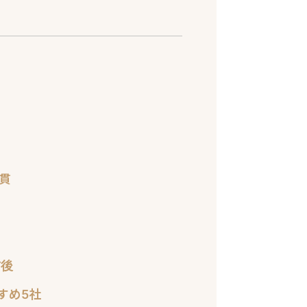
貫
前後
すめ5社