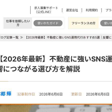
求人募集サポート
運営会社
利用規約
プラ
（公式LINE）
仕事を依頼したい
使いかたガイド
フリーランスの方
使い
方
ブログ記事一覧
【2026年最新】不動産に強いSNS運用代行おすすめ5選｜反響
【2026年最新】不動産に強いSNS
響につながる選び方を解説
郷 輝
記事制作日
2026年6月6日
更新日
2026年6月6日