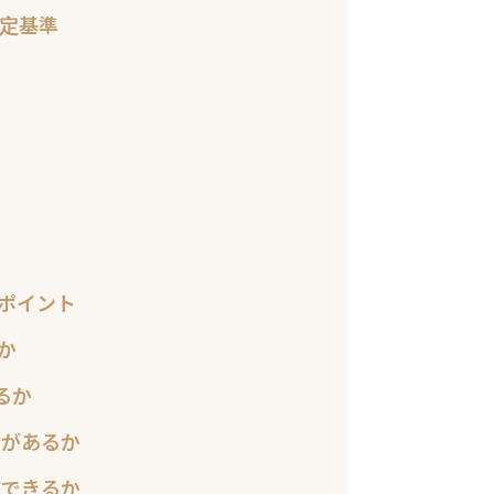
選定基準
のポイント
か
るか
績があるか
応できるか