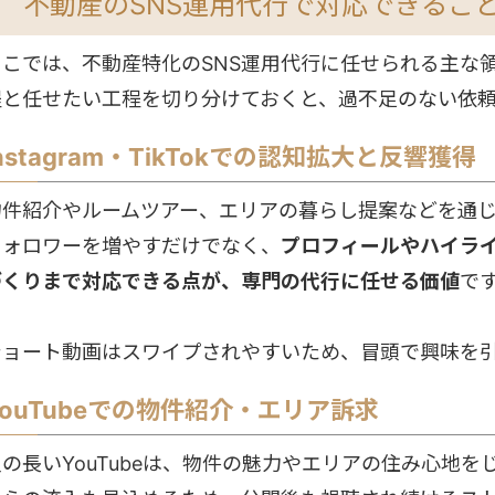
不動産のSNS運用代行で対応できるこ
ここでは、不動産特化のSNS運用代行に任せられる主な
程と任せたい工程を切り分けておくと、過不足のない依
Instagram・TikTokでの認知拡大と反響獲得
物件紹介やルームツアー、エリアの暮らし提案などを通
フォロワーを増やすだけでなく、
プロフィールやハイラ
づくりまで対応できる点が、専門の代行に任せる価値
で
ショート動画はスワイプされやすいため、冒頭で興味を
YouTubeでの物件紹介・エリア訴求
尺の長いYouTubeは、物件の魅力やエリアの住み心地