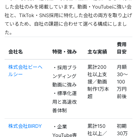
した会社のみを掲載しています。動画・YouTubeに強い会
社と、TikTok・SNS採用に特化した会社の両方を取り上げ
ているため、自社の課題に合わせて選べる構成にしまし
た。
費用
会社名
特徴・強み
主な実績
目安
株式会社ビーヘ
累計200
月額
・採用ブラ
ルシー
社以上支
30〜
ンディング
援／動画
100
動画に強み
制作1万本
万円
・標準化運
超
前後
用と高速改
善体制
株式会社BIRDY
累計150
初期
・企業
社以上／
30万
YouTube専