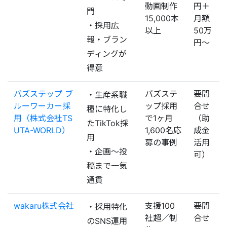
動画制作
円＋
門
15,000本
月額
・採用広
以上
50万
報・ブラン
円〜
ディングが
得意
バズステップ ブ
バズステ
要問
・生産系職
ルーワーカー採
ップ採用
合せ
種に特化し
用（株式会社TS
で1ヶ月
（助
たTikTok採
UTA-WORLD）
1,600名応
成金
用
募の事例
活用
・企画〜投
可）
稿まで一気
通貫
wakaru株式会社
支援100
要問
・採用特化
社超／制
合せ
のSNS運用