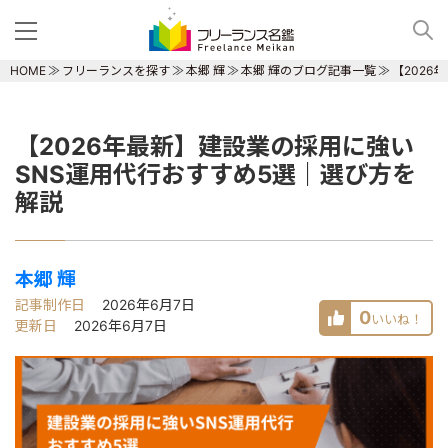
HOME
フリーランスを探す
本郷 輝
本郷 輝のブログ記事一覧
【2026
【2026年最新】建設業の採用に強い
SNS運用代行おすすめ5選｜選び方を
解説
本郷 輝
記事制作日
2026年6月7日
0
いいね！
更新日
2026年6月7日