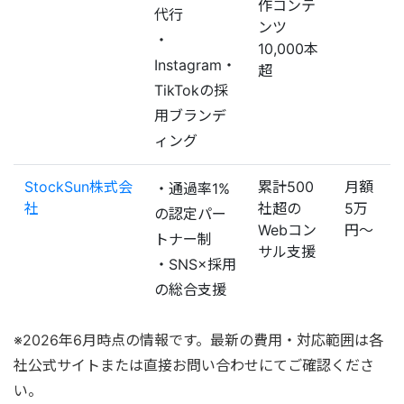
作コンテ
代行
ンツ
・
10,000本
Instagram・
超
TikTokの採
用ブランデ
ィング
StockSun株式会
累計500
月額
・通過率1%
社
社超の
5万
の認定パー
Webコン
円〜
トナー制
サル支援
・SNS×採用
の総合支援
※2026年6月時点の情報です。最新の費用・対応範囲は各
社公式サイトまたは直接お問い合わせにてご確認くださ
い。