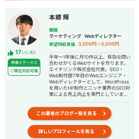
本郷 輝
職種
マーケティング
Webディレクター
3,000円～5,000円
希望時給単価
17
いいね!
半年～1年後に月10件以上、有効な問い
稼働ステータス
合わせがくるWebサイトを作ります。
エイチリンク株式会社代表。SEO・
◎現在対応可能
Web制作歴7年目のWebエンジニア・
Webディレクターとして、WordPress
を用いたHP制作とニッチ業界のSEO対
策による売上向上を専門としていま
す。 HP/LP制作実績は100サイト以
上。パーソナルジム、土木工事会社、
不動産会社など多業種に対応してきま
この著者のブログ一覧を見る
した。SEO対策においては、ゼロから
立ち上げた新規サイトをニッチ市場で
詳しいプロフィールを見る
サービスキーワード検索1位に導き、月
間1.5万PV、月商500万円の売上を実現