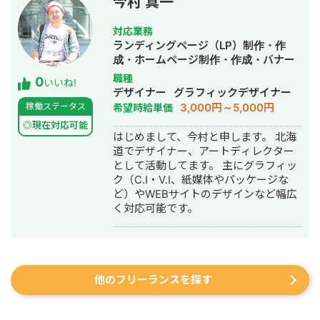
今村 真一
います。 見た目の美しさだけでなく、
一度お問い合わせください！ 【経歴】
事業成果につながるWeb制作を大切に
1982年4月生まれ、大阪府門真市出
対応業務
し、クライアントの課題解決に貢献で
身。 大学卒業後、不動産系の広告代理
ランディングページ（LP）制作・作
きるサイト制作を心掛けています。
店でDTPデザイナーとしての経験。 そ
成・ホームページ制作・作成・バナー
の後25歳でWeb未経験からWEBデザイ
制作・デザイン・ロゴデザイン・作
職種
0
いいね!
ナーに。独学でホームページ制作を学
成・イラスト制作
デザイナー
グラフィックデザイナー
ぶ。 2015年1月フリーランスのWebデ
3,000円～5,000円
稼働ステータス
希望時給単価
ザイナーとして活動を開始。 2025年9
◎現在対応可能
月に法人化。 活動／業務内容： 現在
はじめまして、今村と申します。 北海
は、他のコーダーさんやデザイナーさ
道でデザイナー、アートディレクター
んにもご協力をいただき自身は、 ディ
として活動してます。 主にグラフィッ
レクター兼デザイナーとして活動をし
ク（C.I・V.I、紙媒体やパッケージな
ています。 また、2020年からは専門学
ど）やWEBサイトのデザインなど幅広
校での講師業をスタート。 現在は
く対応可能です。
WordPress等のCMS構築やSTUDIOを
使ったサイト制作、 LPO施策等、幅広
く対応しています。
他のフリーランスを探す