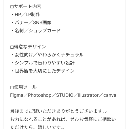
◻︎サポート内容
・HP／LP制作
・バナー／SNS画像
・名刺／ショップカード
◻︎得意なデザイン
・女性向け／やわらかくナチュラル
・シンプルで伝わりやすい設計
・世界観を大切にしたデザイン
◻︎使用ツール
Figma／Photoshop／STUDIO／Illustrator／canva
最後までご覧いただきありがとうございます⸝⸝
お力になれることがあれば、ぜひお気軽にご相談い
ただけたら、嬉しいです𓂃