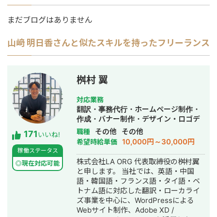
まだブログはありません
山﨑 明日香
さんと似たスキルを持ったフリーランス
桝村 翼
対応業務
翻訳・事務代行・ホームページ制作・
作成・バナー制作・デザイン・ロゴデ
ザイン・作成・イラスト制作
その他
その他
職種
171
いいね!
10,000円～30,000円
希望時給単価
稼働ステータス
株式会社LA ORG 代表取締役の桝村翼
◎現在対応可能
と申します。 当社では、英語・中国
語・韓国語・フランス語・タイ語・ベ
トナム語に対応した翻訳・ローカライ
ズ事業を中心に、WordPressによる
Webサイト制作、Adobe XD /