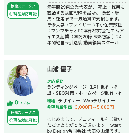
上約700万円を達成することができま
す。少々お時間はいただくかもしれま
稼働ステータス
元年商29億企業代表が、 売上・採用に
した。 自分のYouTubeに対するノウハ
せんが、がんばって制作いたします。
直結する動画戦略を設計。 撮影・編
ウがどれだけのものなのか検証するた
また文字要素のある デザインの場合、
◎現在対応可能
集・運用まで一気通貫で支援します。
めに別名義・声出しなしで動画を投稿
原稿をそのままコピペ、という安易な
専修大学→ファイザー→中小企業数社
したところ、2ヶ月間13本で登録者数
制作は行いません。より適切な表現に
→マンマチャオFC本部株式会社エムア
は2,000人 総再生回数は34万回を達成
なるように考え、ご提案いたします。
イエス起業（年商29億 586店舗 ）24
することができました。 【強み】 エン
2022年よりプレミアプロでの動画編集
年間経営→引退後 動画編集スクール
ジニア出身なこともあり、再生回数や
やアフターエフェクツによるモーショ
「ブイプロ」卒業→合同会社MIHARA
投稿日のデータを一括取得できるマク
ングラフィックスなど映像制作も承っ
設立→VIM株式会社設立 今に至る
ロの開発をしたり、伸びている動画の
ております。また、ワンオペではあり
共通点を洗い出すのが得意です。 営業
ますが撮影なども対応可能です。 ポー
やブログアフィリエイトの経験もあ
トフォリオはコチラから
山浦 優子
り、動画を通してコンバージョンや採
https://www.foriio.com/frappe すべて
用に繋がる仕組みづくりも重要視して
のリンクはコチラから
対応業務
います。 動画の結果だけでなくその先
https://linktr.ee/frappe_zenzai
ランディングページ（LP）制作・作
の公式LINEやGA4などのデータを元に
成・SEO対策・ホームページ制作・作
全体的な戦略構築も行っています。 分
成・バナー制作・デザイン・ロゴデザ
デザイナー
Webデザイナー
職種
0
析や戦略設計だけでなく、企画・撮
いいね!
イン・作成・イラスト制作
3,000円～5,000円
希望時給単価
影・編集と一貫して行えるので細かな
稼働ステータス
要望も叶えることが可能です。 【個人
はじめまして、プロフィールをご覧い
の実績】 ・なかしーの電子工作部 登録
◎現在対応可能
ただきありがとうございます。 Start
者数30,000人 ・別名義＆声出しなしの
by Design合同会社 代表の山浦です。
チャンネル 登録者数6,000人 【コンサ