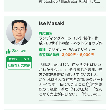
Photoshop / Illustrator を活用した
Webデザイン制作を展開しています。
また、英語学習支援にも力を入れてお
り、小中学生向けの英語学習塾を経営
しています。 現在は、世界シェア第4
Ise Masaki
位のグローバル製薬メーカー日本法人
様をはじめ、プライム市場上場企業グ
対応業務
ループ会社様、NASDAQ上場を控える
ランディングページ（LP）制作・作
ベンチャー企業様など、業界を問わず
成・ECサイト構築・ネットショップ作
多くのクライアントと取引実績があり
成代行・SEO対策・SNS運用代行・事
デザイナー
Webデザイナー
職種
3
ます。 クラウドソーシング（Lancers
いいね!
務代行・バナー制作・デザイン・ロゴ
3,000円～5,000円
希望時給単価
／CrowdWorks／ココナラ）でも継続
デザイン・作成・動画制作・動画編
稼働ステータス
的にご依頼をいただいており、SSサロ
集・AI活用
「相談したいけど、何から話せばいい
ンを通じては翻訳・リサーチ・海外対
◎現在対応可能
かわからない。」 そう感じたまま、経
応等、専門性の高い案件も多くご相談
営の課題を誰にも話せずにいません
いただいています。 📌 経歴 2015年 神
か？ 私はそんな経営者の"整理のパート
戸市外国語大学 英米学科 卒業 2015年
ナー"です。 私にできること ①経営課
三井倉庫HD 入社：アメリカ・マレー
題の可視化・整理（経営相談） 「なん
シアにて物流・フォワーディング業務
となく売上が伸びない」「忙しいのに
に従事 2020年 三菱重工業 入社：国産
利益が出ない」──そんな言語化しに
ジェット機「MRJ／スペースジェッ
くい悩みを、図解とデータで整理しま
ト」、およびボーイング向けの調達業
す。問題の場所・原因・優先順位を一
務を担当 2022年 Schneider Electric