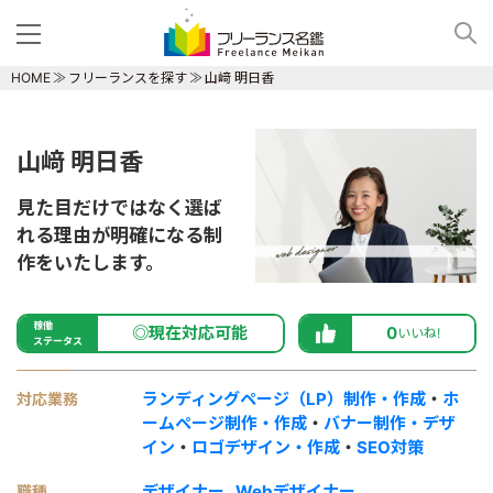
HOME
フリーランスを探す
山﨑 明日香
山﨑 明日香
見た目だけではなく選ば
れる理由が明確になる制
作をいたします。
稼働
◎現在対応可能
0
いいね!
ステータス
ランディングページ（LP）制作・作成
・
ホ
対応業務
ームページ制作・作成
・
バナー制作・デザ
イン
・
ロゴデザイン・作成
・
SEO対策
デザイナー
Webデザイナー
職種