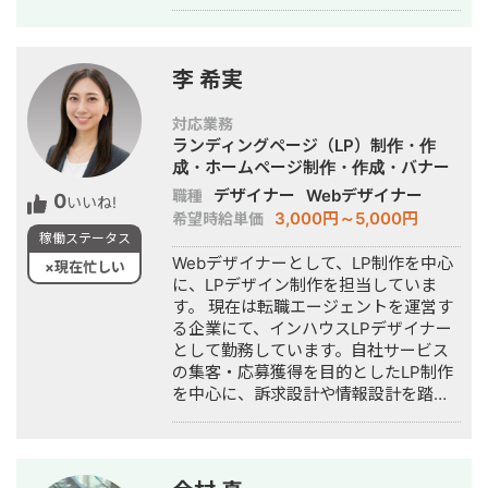
画編集者として活動しております。
会用のパネル制作、パンフレットの制
よろしくお願いします。
作なども 幅広く請け負います ・
WordPressやSTUDIOでの構築までも
請け負い可能 ・ウェブ解析士やブラン
李 希実
ドマネージャー2級の資格保有 ・専門
学校での講師経験あり ⭐︎こんな方にお
対応業務
すすめです
ランディングページ（LP）制作・作
———————————————————
成・ホームページ制作・作成・バナー
・WebやLPを作りたいが、何から始め
制作・デザイン
デザイナー
Webデザイナー
職種
0
ればいいか分からない事業主様 ・LP/
いいね!
3,000円～5,000円
希望時給単価
サイト改善のクリエイティブ面の依頼
稼働ステータス
したいマーケ会社様 ・デザインだけで
Webデザイナーとして、LP制作を中心
なく、企画や導線も含めて相談したい
×現在忙しい
に、LPデザイン制作を担当していま
企業様 ⭐︎ ご相談・お問い合わせについ
す。 現在は転職エージェントを運営す
て
る企業にて、インハウスLPデザイナー
———————————————————
として勤務しています。自社サービス
現在、Webサイト・LP制作を中心に、
の集客・応募獲得を目的としたLP制作
集客や導線設計など課題解決に向けた
を中心に、訴求設計や情報設計を踏ま
ご支援を行っています。 制作だけで終
えたデザイン制作を担当しています。
わらせず、目的達成のために何が必要
また、企業サイトやコーポレートサイ
かを一緒に整理し、 最適な形をご提案
トの制作経験もあり、目的やターゲッ
します。 スポット対応から継続的な伴
トに応じたデザイン設計を得意として
走支援まで柔軟に対応可能です。 ぜひ