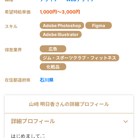
1,000円～3,000円
希望時給単価
Adobe Photoshop
Figma
スキル
Adobe Illustrator
広告
得意業界
ジム・スポーツクラブ・フィットネス
化粧品
石川県
在住都道府県
山﨑 明日香
さんの詳細プロフィール
詳細プロフィール
はじめまして◡̈