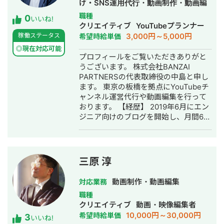
げ・SNS運用代行・動画制作・動画編
た弁護士事務所のポスターなど、比較
対応エリア・連絡方法 オンライン： 全
集
職種
0
的堅めの仕事を担当していました。そ
いいね!
国どこでも対応（Zoom / Google Meet
クリエイティブ
YouTubeプランナー
の後勤めたコンカフェでは一転して
/ チャット） 対面： 交通費をご負担い
3,000円～5,000円
稼働ステータス
希望時給単価
POPなデザイン。ですがこちらの方が
ただける場合、全国対応可能 📩 まずは
自分の得意分野です。 秋葉原の街角で
◎現在対応可能
お気軽にメッセージをお送りくださ
プロフィールをご覧いただきありがと
よくメイドが配ってるフライヤーやメ
い。 「どんな相談ができますか？」と
うございます。 株式会社BANZAI
イドのDVDパッケージデザイン、チェ
いう問い合わせだけでも大歓迎です。
PARTNERSの代表取締役の中島と申し
キのセレクト、人生相談、たまにキッ
初回は状況をお聞きするだけのご相談
ます。 東京の板橋を拠点にYouTubeチ
チンに立ちお酒を作ったり… 期間は短
も承ります。
ャンネル運営代行や動画編集を行って
かったですが貴重な経験でした。 その
おります。 【経歴】 2019年6月にエン
後はカラオケメーカーにて主にメルマ
ジニア向けのブログを開始し、月間6万
ガのクーポン画像や注文リモコンのグ
PVほどです。 2019年11月にYouTube
ラフィック、アプリ内のグラフィッ
に参入し、セルフプロデュースした
ク、イベントポスターやロゴ、メニュ
「なかしーの電子工作部」は登録者数3
ーブック、動画制作やSNSの立ち上げ
万人を越えることができました。 初心
から運営まで、幅広く携わりました。
三原 淳
者向けの解説が企業に評価され、5社か
並行してフリーの案件としてはミュー
ら商品紹介の依頼が来ました。
ジックスクールやカフェのロゴ、マス
動画制作・動画編集
対応業務
https://www.youtube.com/channel/UCB
コットキャラクターのデザイン、DMや
職種
その後、投資チャンネルをプロデュー
パンフレット、TシャツデザインやCD
クリエイティブ
動画・映像編集者
スし、バックエンドのサービスの集客
ジャケットデザインなど。 デザインは
10,000円～30,000円
希望時給単価
3
にYouTubeを活用したことで1年間の売
じっくりと煮詰めて行うスタイルで
いいね!