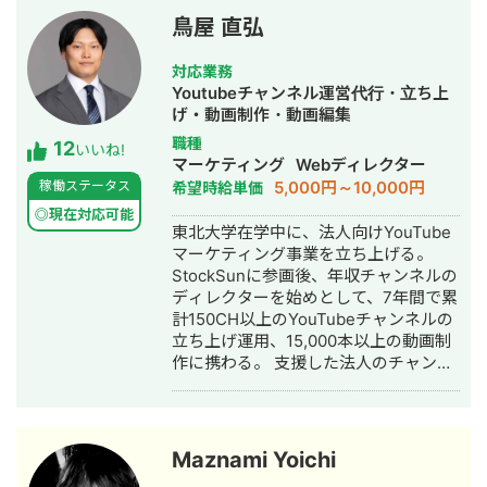
緒に明確にする、それが私の仕事の出
入社：エネルギー分野（UPS）にて海
鳥屋 直弘
発点です。 ②デザイン制作（実行支
外サプライチェーンを担当 2022年 株
援） 課題が見えたら、次は「動かす」
式会社LA ORG 創業：翻訳・Web制
対応業務
フェーズ。バナー広告・SNS画像・名
作・英語教育の3事業を軸に、グローバ
Youtubeチャンネル運営代行・立ち上
刺・パンフレット・ショート動画・サ
ル支援サービスを提供 🔗 各種リンク
げ・動画制作・動画編集
ムネイル・アイコン・ヘッダーなど、
【公式サイト】https://la-org.com
職種
12
中小企業の販促・採用・ブランディン
【ポートフォリオ】
いいね!
マーケティング
Webディレクター
グに必要なデザインを制作します。 →
https://www.portfolio.la-org.com
5,000円～10,000円
稼働ステータス
希望時給単価
相談だけ・制作だけ、どちらのご依頼
【Lancers】
も歓迎します。 私について 元大手企業
https://www.lancers.jp/profile/oregonian
◎現在対応可能
東北大学在学中に、法人向けYouTube
の正社員として、複数の事業部でプロ
srsltid=AfmBOop2KwuI5Nr4TQFKMAkw
マーケティング事業を立ち上げる。
ジェクト推進・課題解決を経験。その
rmHXQjVdk 【CrowdWorks】
StockSunに参画後、年収チャンネルの
後、身体障害を持ちながら独立し、小
https://crowdworks.jp/public/employee
ディレクターを始めとして、7年間で累
さなデザイン事務所の一人社長として
【ココナラ】
計150CH以上のYouTubeチャンネルの
活動しています。 移動に制約があるた
https://coconala.com/users/2204682?
立ち上げ運用、15,000本以上の動画制
め、すべてのやり取りをオンラインで
srsltid=AfmBOoqYND8AKR3YqHKQ3-
作に携わる。 支援した法人のチャンネ
完結できる体制を整えてきました。
BxWOkyg3sz0PsR36KnLqErFCjzVGkV4n
ルの実績数・動画の制作数は国内トッ
Zoom・Google Meet・チャットツー
プクラス。 StockSunのSNSマーケタ
ルを駆使し、北海道から沖縄まで全国
ー・ディレクター・編集者が集まる
の経営者・個人事業主をサポートして
500人の動画チームの統括を務める。
います。 「制約の中で最大の成果を出
Maznami Yoichi
す」──これは障害を持つ私が日々実