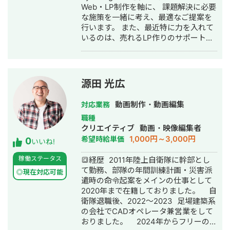
Web・LP制作を軸に、 課題解決に必要
ル or ディレクションした実績】 ・日
な施策を一緒に考え、最適なご提案を
本がよくなるシゴトずかん 登録者数0
行います。 また、最近特に力を入れて
人→5万人 100万回再生が2本 ・投資チ
いるのは、売れるLP作りのサポートで
ャンネル 登録者数400人→1,000人 サ
す。 事業主様やマーケ会社様のクリエ
ービス売上700万円超え ・元プロバス
イティブパートナーを目指し、 デザイ
ケットボール選手のチャンネル 0人
ンを作って納品にとどまらず、 運用後
→7,000人 ・Jazzのカラオケチャンネ
のABテスト用のFV（ファーストビュ
ル(海外向け) 0人→1,800人 ・Lugiaチ
源田 光広
ー）作成やLP改修にも積極的に携わり
ャンネル 0人→3,600人 他映像制作会
ます。 ●自社サイト
社にて多数 お気軽にお問い合わせくだ
動画制作・動画編集
対応業務
https://startbydesign.jp/ ⭐︎ 今まで携わ
さい。
職種
ったことがある商材など
クリエイティブ
動画・映像編集者
———————————————————
1,000円～3,000円
希望時給単価
0
・女性向け商材（化粧品・アパレル・
いいね!
写真館） ・スクール系 ・健康食品 ・
稼働ステータス
🔳経歴 2011年陸上自衛隊に幹部とし
IT系 ・車の修理屋 ・建築/不動産 ・医
て勤務、部隊の年間訓練計画・災害派
療・クリニック ・美容サロン・整体 ・
◎現在対応可能
遣時の命令起案をメインの仕事として
士業 ⭐︎ 強み
2020年まで在籍しておりました。 自
———————————————————
衛隊退職後、2022〜2023 足場建築系
・デザインコンペでも採択率が高い ・
の会社でCADオペレータ兼営業をして
提案/ディレクションからデザインを請
おりました。 2024年からフリーの動
け負うことが可能 ・ロゴの制作や展示