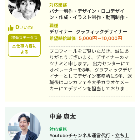
践してきたことであり、中小企業の経
対応業務
営改善と同じ考え方だと思っていま
バナー制作・デザイン・ロゴデザイ
す。だからこそ、コスト・人手・時間
ン・作成・イラスト制作・動画制作・
が限られた環境でもリアルな提案がで
動画編集
職種
0
きます。 こんな方にご連絡ください 経
いいね!
デザイナー
グラフィックデザイナー
営課題はあるが、何から手をつければ
5,000円～10,000円
稼働ステータス
希望時給単価
いいかわからない デザインと経営の相
談を別々にするのが面倒 地方在住で良
△仕事内容に
プロフィールをご覧いただき、誠にあ
よる
質な相談相手が見つからない コストを
りがとうございます。デザイナーのマ
抑えつつ、本質的な改善をしたい 正直
ツナミと申します。 出力センターにて
に、気を使わず話せる相手を探してい
オペレーターを8年、グラフィックデザ
る 対応可能なサービス一覧 Webサイト
イナーとしてデザイン事務所に5年、退
制作：ホームページ制作、LP制作 経営
職後はコンカフェや大手カラオケメー
相談：課題可視化・図解・優先順位整
カーにてデザインを担当しておりまし
理・戦略立案サポート バナー制作：広
た。 出力センターではお客様の入稿デ
告バナー・SNS投稿画像・ヘッダー・
ータを印画紙やフィルムに出力、また
アイコン 動画制作： ショート動画
スキャニングやデータ修正なども行い
（SNS・採用・商品紹介） 印刷物：名
ました。お客様の9割がデザイナーとい
刺・パンフレット・チラシ・会社案内
中島 康太
うこともあり、作る側に回りたいと思
記事：金融記事、人事記事 その他：フ
い、その後デザイナーに転身。 デザイ
ロー図・組織図・提案資料のビジュア
対応業務
ン事務所では主に医療機器や重工業メ
ル化 AI使用可：Gensparkをはじめと
Youtubeチャンネル運営代行・立ち上
ーカー、製薬会社のパンフレット、ま
するAIツールの使用経験があります。