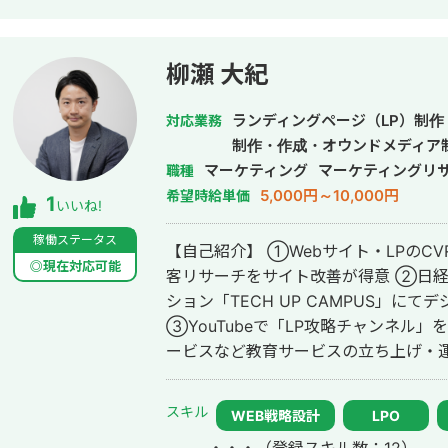
れないような細かいキーワードまで対
様の売上に貢献します。 少し珍しいキャリアの特徴として、Fリーグ（フット
サル日本トップリーグ）のエスポラー
柳瀬 大紀
て活動しながらWeb制作の経験を積ん
プロ契約のため1年間休職）。 アスリ
ランディングページ（LP）制
対応業務
たら徹底的にやり抜く」精神で、お客
制作・作成・オウンドメディア
す。
マーケティング
マーケティングリ
職種
5,000円～10,000円
希望時給単価
1
いいね!
稼働ステータス
【自己紹介】 ①Webサイト・LPのC
◎現在対応可能
客リサーチをサイト改善が得意 ②日
ション「TECH UP CAMPUS」に
③YouTubeで「LP攻略チャンネル
ービスなど教育サービスの立ち上げ・運
タビュー記事 https://freelance-meikan.com
卒）不動産ディベロッパー（営業） 
スキル
WEB戦略設計
LPO
にてMVP受賞、新規媒体の営業リーダ