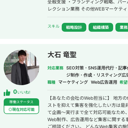
全般支援 ・ブランディング戦略、パ
レクション業務 その他WEBマーケティング関連業務 ・SEO支援会社にてSEO
コンサルティング ・月間1000万PVのWE
績30万フォロワー ・Tiktok個人実
スキル
戦略設計
組織構築
業務
スプレイ広告の運用歴5年 過去経歴 ・外資マーケティング会社にてブランドマ
ーケティングを担当（年間予算数十億
やダイナミックプライシングのモデル構
調査設計
大石 竜聖
SEO対策・SNS運用代行・記
対応業務
ジ制作・作成・リスティング広
マーケティング
Web広告運用
職種
希望
0
いいね!
【あなたの会社のWeb担当に】 地方のtoC集客に強いWebマーケターです。 コ
稼働ステータス
ストを抑えて集客を強化したい方は是非ご相談くださ
◎現在対応可能
て企画〜実行まで全て対応可能なため、原価
Web制作、広告運用など集客に関する
ご相談ください。 どんなWeb集客の施策を行うべきか、どういった施策が効果