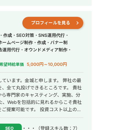
マンを雇用せず品質向上に注力 会社概
024年4月 STUDIOエキスパートシルバー
プロフィールを見る
・作成・SEO対策・SNS運用代行・
ホームページ制作・作成・バナー制
告運用代行・オウンドメディア制作・
5,000円～10,000円
希望時給単価
しています。金城と申します。 弊社の最
を、全て丸投げできるところです。 貴社
計から専門家のキャスティング、実施、分
た、Webを包括的に見れるからこそ貴社
ご提案可能です。 投資コスト以上の成
かげさまで継続利用率は90%超えです。
強引な勧誘等も一切いたしませんので、
・・・
（登録スキル数：7）
SEO