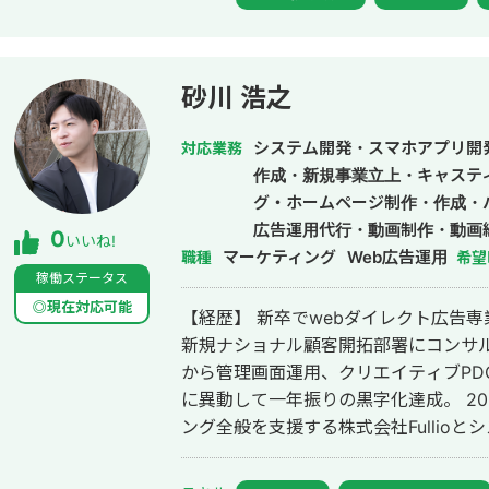
まずはお気軽にお問い合わせください
成果を出します。
砂川 浩之
システム開発・スマホアプリ開
対応業務
作成・新規事業立上・キャステ
グ・ホームページ制作・作成・
広告運用代行・動画制作・動画
0
いいね!
マーケティング
Web広告運用
職種
希望
稼働ステータス
◎現在対応可能
【経歴】 新卒でwebダイレクト広告
新規ナショナル顧客開拓部署にコンサ
から管理画面運用、クリエイティブPDC
に異動して一年振りの黒字化達成。 2
ング全般を支援する株式会社Fullio
BRAVEAIDを創業、代表取締役就任。 【主な実績】 ・D2C系 飲料、食品、化
粧品、健康食品を中心に月額100万円か