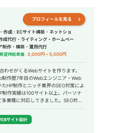
プロフィールを見る
・作成・ECサイト構築・ネットショ
事作成代行・ライティング・ホームペー
ア制作・構築・運用代行
3,000円～5,000円
希望時給単価
い合わせがくるWebサイトを作ります。
b制作歴7年目のWebエンジニア・Web
用いたHP制作とニッチ業界のSEO対策によ
多業種に対応してきました。SEO対策
サイトをニッチ市場でサービスキーワー
商500万円の売上を実現した実績がありま
WEBサイト設計
も得意です。 競合が対応しき