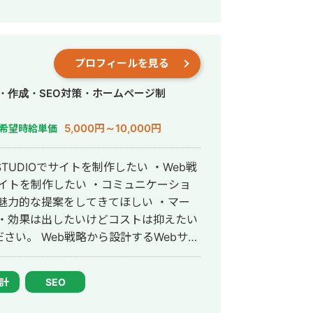
企業様向けにUXリサーチなどの工程から
タルマーケティング支援やWEB改善のプ
プロフィールを見る
・作成・SEO対策・ホームページ制
5,000円～10,000円
希望時給単価
サイトを制作したい ・コミュニケーショ
魅力的な提案をしてきてほしい ・マー
 ・効果は出したいけどコストは抑えたい
するWebサイ
・累計200社以
客できるサイト設計のガイドラインを持っ
設計
SEO
準で品質を担保 ・365日対応可能なサ
設計・運用・改善まで対応 ・自社