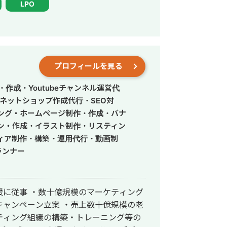
LPO
く、時点でYDA、TikTok、各種DSP、
rtnewsの順に運用、CPA目標クリア実績
e広告、X広告、TikAdsの順番で攻略して
プロフィールを見る
をお預かりして直近6ヶ月連続KPI達成し
oft,Meta中心にリスティングとSNS/Disの
作成・Youtubeチャンネル運営代
ネットショップ作成代行・SEO対
つクリエイティブ（静止画、動画、LP
ィング・ホームページ制作・作成・バナ
とで豊富なCPA,LTV改善知見を有して
ン・作成・イラスト制作・リスティン
ィア制作・構築・運用代行・動画制
ランナー
援に従事 ・数十億規模のマーケティング
キャンペーン立案 ・売上数十億規模の老
ティング組織の構築・トレーニング等の