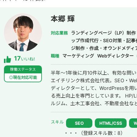
本郷 輝
ランディングページ（LP）制作
対応業務
ップ作成代行・SEO対策・記
ジ制作・作成・オウンドメディ
マーケティング
Webディレクター
職種
17
いいね!
稼働ステータス
半年～1年後に月10件以上、有効な問
◎現在対応可能
エイチリンク株式会社代表。SEO・We
ディレクターとして、WordPressを
る売上向上を専門としています。 HP/LP制作実績は100サイト以上。パーソナ
ルジム、土木工事会社、不動産会社など
においては、ゼロから立ち上げた新規
ド検索1位に導き、月間1.5万PV、月
スキル
SEO
HTML/CSS
す。 エンジニア知識を持ったSEOディレクターとして、大量のページを作成す
・・・
（登録スキル数：8）
るようないわゆるデータベース型のサイトの構築