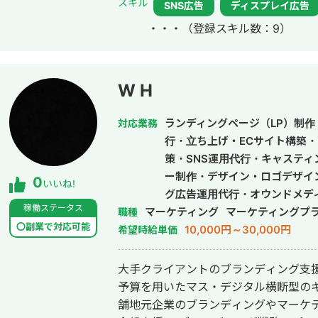
スキル
SNS広告
ディスプレイ広告
特にMeta広告、Google広告の攻略が強
・・・
（登録スキル数：9）
LINE（YDAに統合されますが）、Sma
があります。 ・来店系 脱毛サロン、結婚相談所で月額2,000〜5,000万円の運
用実績があります。Meta広告、Googl
います。 ・BtoB 国内最大手の企業向け研修企業と現在も直取引でご支援して
W H
おり、月間2,000万円ほどの運用予算
ております。Google,Yahoo!,Micros
ランディングページ（LP）制作・
対応業務
掛け合わせで成果最大化しています。 【簡単な強み】 社員時代に年間38億円
行・立ち上げ・ECサイト構築・
の運用型獲得広告予算を1人で差配、か
策・SNS運用代行・キャステ
全て）領域のPDCAまで実行してきたこ
ー制作・デザイン・ロゴデザイ
0
いいね!
いると自負しております。
グ広告運用代行・オウンドメデ
稼働ステータス
マーケティング
作・動画編集
マーケティングプ
職種
〇副業で対応可能
10,000円～30,000円
希望時給単価
大手クライアントのブランディング支
予算を用いたマス・デジタル横断型の
舗地元企業のブランディングやマーケ