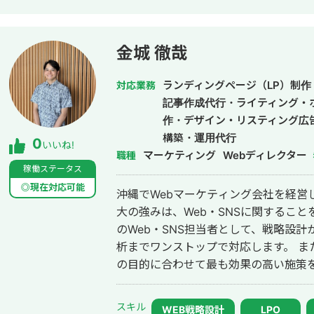
がSEO・MEO・SNSで集客活動 ・営業
要 https://regalonico.com キャリア Web業界 7年目 Web制作会社3年勤務
⇨2021年独立開業⇨2022年法人化 2
金城 徹哉
パートナー加盟 メールアドレス r.yonemori@regalonico.com 米森直通 070-
8467-5366
ランディングページ（LP）制作
対応業務
記事作成代行・ライティング・
作・デザイン・リスティング広
構築・運用代行
0
いいね!
マーケティング
Webディレクター
職種
稼働ステータス
◎現在対応可能
沖縄でWebマーケティング会社を経営
大の強みは、Web・SNSに関すること
のWeb・SNS担当者として、戦略設
析までワンストップで対応します。 ま
の目的に合わせて最も効果の高い施策を
果を出すことをお約束しています。 お
ご相談からお見積もりまで完全無料。
スキル
WEB戦略設計
LPO