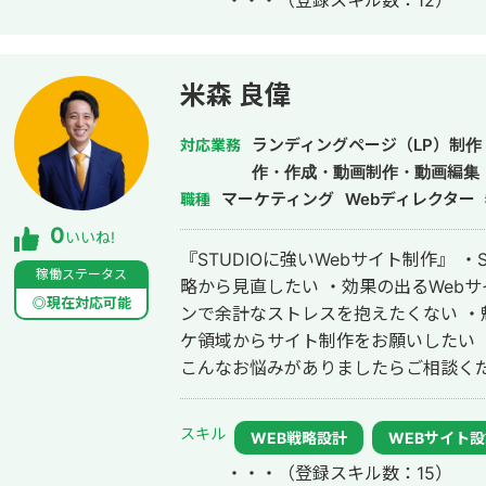
・・・
（登録スキル数：12）
マネージャー）：大手からベンチャー
UX改善実行までを提供 ・現在、デジ
ロとして活動
米森 良偉
ランディングページ（LP）制作
対応業務
作・作成・動画制作・動画編集
マーケティング
Webディレクター
職種
0
いいね!
『STUDIOに強いWebサイト制作』 ・STUDIOでサイトを制作したい ・Web戦
稼働ステータス
略から見直したい ・効果の出るWeb
◎現在対応可能
ンで余計なストレスを抱えたくない ・
ケ領域からサイト制作をお願いしたい
こんなお悩みがありましたらご相談ください。 Web戦略から設計
ト制作で、集客に貢献するサイトを作成します。 他社との違い 
上のWebマーケティングを支援 ・集
スキル
WEB戦略設計
WEBサイト
ている ・倍率30倍以上の厳しい選考基
・・・
（登録スキル数：15）
ポート体制を実現 ・制作だけでなく戦略・