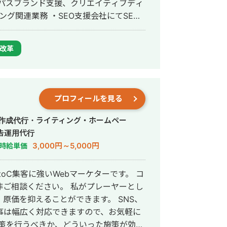
ーパスブランド支援、クリエイティブディ
Bメディアの運営 ・Instagram個人実
績10万フォロワー ・リスティング広告/ディ
改革
円のプロジェクト責任者） ・価格最適化
築 ・ブランド設計やKPI設計の消費者
プロフィールを見る
事作成代行・ライティング・ホームペー
告運用代行
3,000円～5,000円
時給単価
い。 私がプレーヤーとし
を抑えることができます。 SNS、
事は幅広く対応できますので、お気軽に