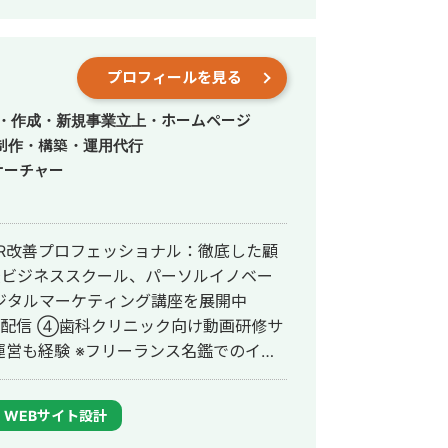
策して、お問合せにつなげる戦略でお客
ダ北海道、バサジィ大分でプロ選手とし
プロフィールを見る
できました（バサジィ大分在籍時は完全
ートとしての経験で培った「やると決め
作・作成・新規事業立上・ホームページ
様のプロジェクトに全力で取り組みま
制作・構築・運用代行
サーチャー
VR改善プロフェッショナル：徹底した顧
経ビジネススクール、パーソルイノベー
てデジタルマーケティング講座を展開中
」を配信 ④歯科クリニック向け動画研修サ
営も経験 ※フリーランス名鑑でのイン
/column/4354/ 【経歴】 ・新
・リクルート（営業）：ゼクシィの営業部
WEBサイト設計
ー ・UXコンサルティング会社（シニア