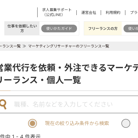
求人募集サポート
運営会社
利用規約
プラ
（公式LINE）
仕事を依頼したい
使いかたガイド
フリーランスの方
使い
方
ーランス一覧
マーケティングリサーチャーのフリーランス一覧
営業代行を依頼・外注できるマーケ
リーランス・個人一覧
現在の絞り込み条件から検索
 件中 1 - 4 件表示