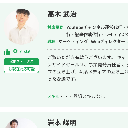
高木 武治
Youtubeチャンネル運営代行
対応業務
行・記事作成代行・ライティン
マーケティング
Webディレクター
職種
0
いいね!
ご覧いただき有難うございます。 キャリアとしては元々、 SNSマーケター、イ
稼働ステータス
ンサイドセールス、事業開発責任者 、
◎現在対応可能
プの立ち上げ、AI系メディアの立ち上げ
った変遷です。
・・・
登録スキルなし
スキル
岩本 峰明