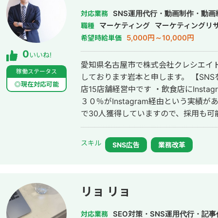
SNS運用代行・動画制作・動画
対応業務
マーケティング
マーケティングリ
職種
5,000円～10,000円
希望時給単価
0
いいね!
愛知県名古屋市で株式会社クレシエイ
稼働ステータス
しております岩本と申します。 【SNSを使って集客や採用ができます】 ・飲食
◎現在対応可能
店15店舗経営中です ・飲食店にInst
３０％がInstagram経由という実績
で30人獲得していますので、採用も可
スキル
SNS広告
業務改革
リョ リョ
SEO対策・SNS運用代行・記
対応業務