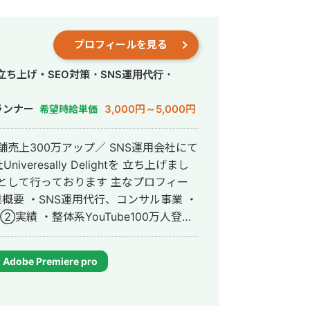
プロフィールを見る
・立ち上げ・SEO対策・SNS運用代行・
ランナー
3,000円～5,000円
希望時給単価
万アップ／ SNS運用会社にて
eresally Delightを 立ち上げまし
っております 主なプロフィー
録 →集客率200％UP ・発達療育
be動画100万再生 ・総SNSコンサル50件以上
Adobe Premiere pro
用した集客導線設計 ・SNSアカウント
ツ生成 ・コンテンツ企画立案 ・コンテ
・動画制作、編集 ・アナリティクス分析