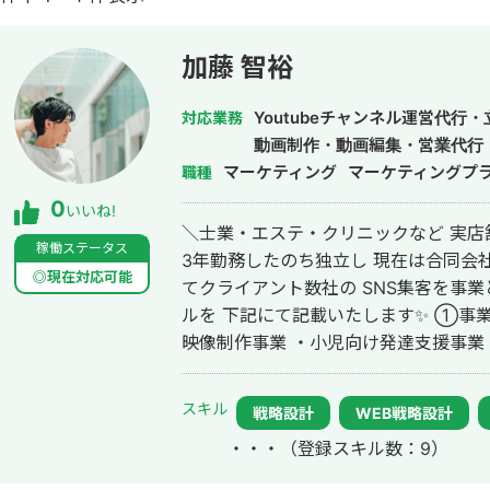
加藤 智裕
Youtubeチャンネル運営代行
対応業務
動画制作・動画編集・営業代行
マーケティング
マーケティングプ
職種
0
いいね!
＼士業・エステ・クリニックなど 実店舗売上300
稼働ステータス
3年勤務したのち独立し 現在は合同会社Univ
◎現在対応可能
てクライアント数社の SNS集客を事業として行
ルを 下記にて記載いたします✨ ①事業概要 ・SNS運用代行、コンサル事業 ・
映像制作事業 ・小児向け発達支援事業 ②実績 ・整体系YouTube100万人登録
・美容系クリニックYouTube約3万人登
instagram売上100％UP ・YouTu
スキル
戦略設計
WEB戦略設計
③具体的に行っていること ・SNSを使
・・・
（登録スキル数：9）
集客(採用)設計 ・動画や画像コンテン
ンツ台本作成 ・サムネイル画像作成 